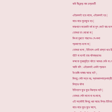
কবি নীরেন্দ্র নাথ চক্রবর্তী
এইরকমই হয়ে থাকে, এইরকমই হয় |
বারে বারে ঘুরেঘুরে হয় |
মাঝখানে কয়েকটা বর্ষ বা যুগ কেটে যায় বলে
তোমরা তা বোঝো না |
কিংবা বুঝতে পারলেও সে-কথা
প্রকাশ্যে বলো না |
তোমরা বলো ; ইতিহাস একই রাস্তা ধরে চ
হাঁটে না বলেই তার ঘটনাক্রমের
কক্ষনো পুনরাবৃত্তি ঘটতে আমরা দেখি না 
আমি বলি : এইরকমই একটা প্রবচন
ইংরেজি ভাষায় আছে বটে ;
কিন্তু সেটা সত্য নয়, স্থানকালপাত্রপাত্র
বিস্তর ঘটনা
ইতিহাসে ঘুরে ঘুরে নিরন্তর ঘটে |
তোমরা সেটা মানো বা না-মানো,
এই সত্যটাই কিন্তু ধরা আছে বিশ্ব-ইতিহা
বারে বারে ঘুরে ঘুরে আসে,