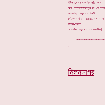
উকিল হলে তার এমন কিছু ক্ষতি হত না |
অথচ, সকলেরই ইচ্ছেপূরণ হল, এক অমলকান
অমলকান্তি রোদ্দুর হতে পারেনি |
সেই অমলকান্তি--- রোদ্দুরের কথা ভাবতে
ভাবতে-ভাবতে
যে একদিন রোদ্দুর হয়ে যেতে চেয়েছিল |
. ******************
মিলনসাগর