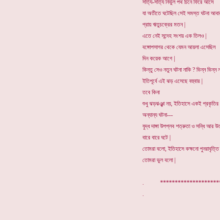
সত্যি-সত্যি নির্ভুল পথ চিনে ফিরে আসে
যা অতীতে ঘটেছিল সেই সমস্ত ঘটনা আবা
প্রায় ঋতুচক্রের মতন |
এতে নেই সন্দেহ সংশয় এক তিলও |
বঙ্গোপসাগর থেকে যেমন আয়লা এসেছিল
দিন কয়েক আগে |
কিন্তু সেও নতুন ঘটনা নাকি ? ভিন্ন ভিন্ন 
ইতিপূর্বে এই ঝড় এসেছে বহুবার |
তবে কিনা
শুধু ঝড়ঝঞ্ঝা নয়, ইতিহাসে একই প্রকৃতির
অন্যান্য ঘটনা---
যুদ্ধ দাঙ্গা উপপ্লব শত্রুতা ও সন্ধি আর 
বারে বারে ঘটে |
তোমরা বলো, ইতিহাসে কক্ষনো পুনরাবৃত্তি
তোমরা ভুল বলো |
. ******************