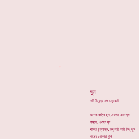
*
ঘুম
কবি নীরেন্দ্র নাথ চক্রবর্তী
অনেক রাত্রি হল, এখানে এখন ঘুম
নামবে, এখানে ঘুম
থামবে | ক্লান্ত, তবু সারি-সারি নিঝ্ ঝুম
গাছের খোকারা বুঝি