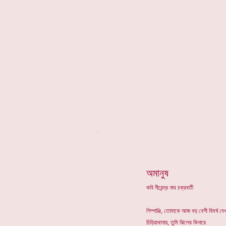
*
অমানুষ
কবি নীরেন্দ্র নাথ চক্রবর্তী
শিম্পাঞ্জি, তোমাকে আজ বড় বেশী বিমর্ষ দে
চিড়িয়াখানায়, তুমি ঝিলের কিনারে