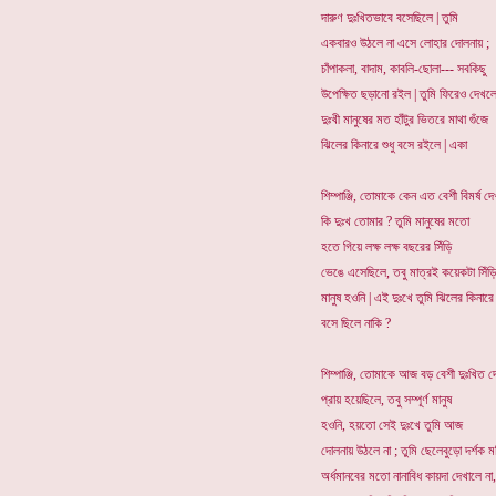
দারুণ দুঃখিতভাবে বসেছিলে | তুমি
একবারও উঠলে না এসে লোহার দোলনায় ;
চাঁপাকলা, বাদাম, কাবলি-ছোলা--- সবকিছু
উপেক্ষিত ছড়ানো রইল | তুমি ফিরেও দেখলে 
দুঃখী মানুষের মত হাঁটুর ভিতরে মাথা গুঁজে
ঝিলের কিনারে শুধু বসে রইলে | একা
শিম্পাঞ্জি, তোমাকে কেন এত বেশী বিমর্ষ দ
কি দুঃখ তোমার ? তুমি মানুষের মতো
হতে গিয়ে লক্ষ লক্ষ বছরের সিঁড়ি
ভেঙে এসেছিলে, তবু মাত্রই কয়েকটা সিঁড়
মানুষ হওনি | এই দুঃখে তুমি ঝিলের কিনারে
বসে ছিলে নাকি ?
শিম্পাঞ্জি, তোমাকে আজ বড় বেশী দুঃখিত দ
প্রায় হয়েছিলে, তবু সম্পূর্ণ মানুষ
হওনি, হয়তো সেই দুঃখে তুমি আজ
দোলনায় উঠলে না ; তুমি ছেলেবুড়ো দর্শক 
অর্ধমানবের মতো নানাবিধ কায়দা দেখালে না,