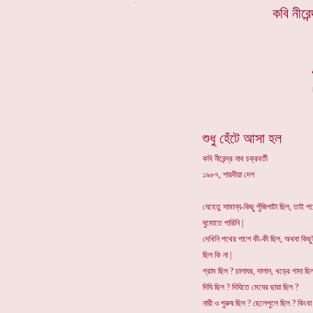
*
কবি নীরেন
শুধু হেঁটে আসা হল
কবি নীরেন্দ্র নাথ চক্রবর্তী
১৯৮৭, শারদীয়া দেশ
যেহেতু সামান্য-কিছু পুঁজিপাটা ছিল, তাই প
ঘুমোতে পারিনি |
দেখিনি পথের পাশে কী-কী ছিল, অথবা কিছু
ছিল কি না |
গ্রাম ছিল ? চালাঘর, দালান, খড়ের গাদা ছি
দিঘি ছিল ? দিঘিতে মেঘের ছায়া ছিল ?
নারী ও পুরুষ ছিল ? ছেলেপুলে ছিল ? কিংব