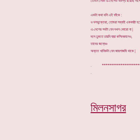
তেমনি লোক এ-দেশেও অবশ্য রয়েছে লাখে
একটা কথা বলি এই ফাঁকে :
ও দলভুক্তেরা, তোমরা সব্বাই এককাট্টা হয়
এ-দেশের সবটা যেন দখল কোরো না |
দলে ঢুকতে চায়নি যারা কস্মিনকালেও,
তাদের জন্যেও
অন্তত খানিকটা যেন জায়গাজমি থাকে |
. ******************
মিলনসাগর