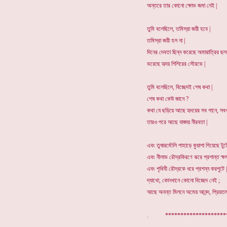
অন্তরে তার কোনো ক্ষোভ জমা নেই |
তুমি বলেছিলে, তমিস্রা জয়ী হবে |
তমিস্রা জয়ী হল না |
দিনের দেবতা ছিন্ন করেছে অমারাত্রির ছলন
ভরেছে হৃদয় শিশিরের সৌরভে |
তুমি বলেছিলে, বিচ্ছেদই শেষ কথা |
শেষ কথা কেউ জানে ?
কথা যে ছড়িয়ে আছে হৃদয়ের সব গানে, সবখ
তারও পরে আছে বাঙ্ময় নীরবতা |
এবং তুষারমৌলি পাহাড়ে কুয়াশা গিয়েছে টুট
এবং নীলাভ রৌদ্রকিরণে ঝরে প্রশান্ত ক্ষম
এবং পৃথিবী রৌদ্রকে ধরে প্রশন্ন করপুটে |
দ্যাখো, কোনখানে কোনো বিচ্ছেদ নেই ;
আছে অনন্ত মিলনে অমেয় আনন্দ, প্রিয়তম
. ******************