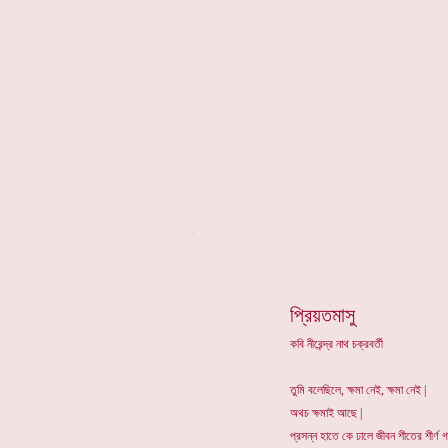
*
প্রিয়তমাসু
কবি নীরেন্দ্র নাথ চক্রবর্তী
তুমি বলেছিলে, ক্ষমা নেই, ক্ষমা নেই |
অথচ ক্ষমাই আছে |
প্রসন্ন হাতে কে ঢালে জীবন শীতের শীর্ণ গ