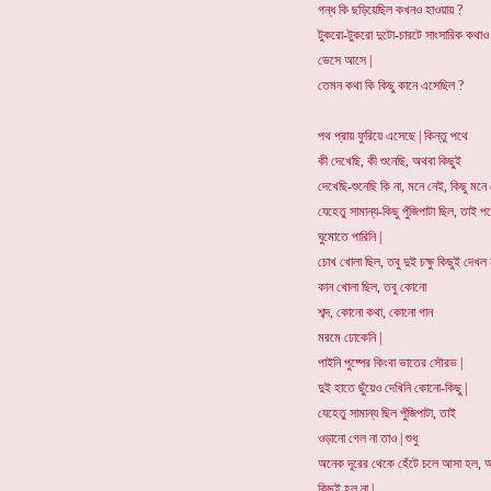
গন্ধ কি ছড়িয়েছিল কখনও হাওয়ায় ?
টুকরো-টুকরো দুটো-চারটে সাংসারিক কথাও
ভেসে আসে |
তেমন কথা কি কিছু কানে এসেছিল ?
পথ প্রায় ফুরিয়ে এসেছে | কিন্তু পথে
কী দেখেছি, কী শুনেছি, অথবা কিছুই
দেখেছি-শুনেছি কি না, মনে নেই, কিছু মনে 
যেহেতু সামান্য-কিছু পুঁজিপাটা ছিল, তাই প
ঘুমোতে পারিনি |
চোখ খোলা ছিল, তবু দুই চক্ষু কিছুই দেখল ন
কান খোলা ছিল, তবু কোনো
শব্দ, কোনো কথা, কোনো গান
মরমে ঢোকেনি |
পাইনি পুষ্পের কিংবা ভাতের সৌরভ |
দুই হাতে ছুঁয়েও দেখিনি কোনো-কিছু |
যেহেতু সামান্য ছিল পুঁজিপাটা, তাই
ওড়ানো গেল না তাও | শুধু
অনেক দূরের থেকে হেঁটে চলে আসা হল, 
কিছুই হল না |