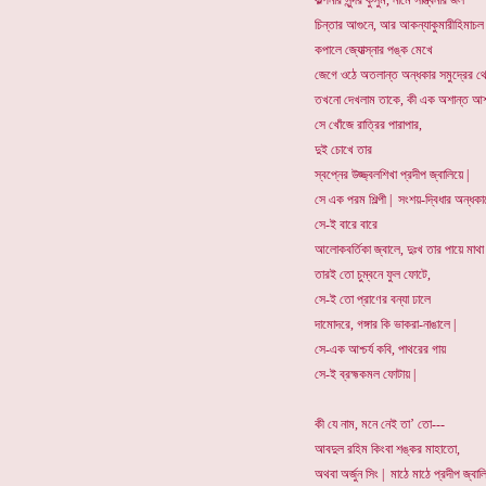
কল্পনার সুন্দর কুসুম, নামে সান্ত্বনার জল
চিন্তার আগুনে, আর আকন্যাকুমারীহিমাচল
কপালে জ্যোত্স্নার পঙ্ক মেখে
জেগে ওঠে অতলান্ত অন্ধকার সমুদ্রের থ
তখনো দেখলাম তাকে, কী এক অশান্ত আশ
সে খোঁজে রাত্রির পারাপার,
দুই চোখে তার
স্বপ্নের উজ্জ্বলশিখা প্রদীপ জ্বালিয়ে |
সে এক পরম শিল্পী | সংশয়-দ্বিধার অন্ধকা
সে-ই বারে বারে
আলোকবর্তিকা জ্বালে, দুঃখ তার পায়ে মাথ
তারই তো চুম্বনে ফুল ফোটে,
সে-ই তো প্রাণের বন্যা ঢালে
দামোদরে, গঙ্গার কি ভাকরা-নাঙালে |
সে-এক আশ্চর্য কবি, পাথরের গায়
সে-ই ব্রহ্মকমল ফোটায় |
কী যে নাম, মনে নেই তা’ তো---
আবদুল রহিম কিংবা শঙ্কর মাহাতো,
অথবা অর্জুন সিং | মাঠে মাঠে প্রদীপ জ্বাল