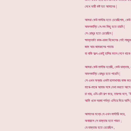
দেখে ভারী কষ্ট হত আমাদের |
আমরা কেউ মাস্টার হতে চেয়েছিলাম, কেউ 
অমলকান্তি সে-সব কিছু হতে চায়নি |
সে রোদ্দুর হতে চেয়েছিল |
ক্ষান্তবর্ষণ কাক-ডাকা বিকেলের সেই লাজুক 
জাম আর জামরুলের পাতায়
যা নাকি অল্প-একটু হাসির মতন লেগে থাকে 
আমরা কেউ মাস্টার হয়েছি, কেউ ডাক্তার,
অমলকান্তি রোদ্দুর হতে পারেনি |
সে এখন অন্ধার একটা ছাপাখানায় কাজ করে
মাঝে-মাঝে আমার সঙ্গে দেখা করতে আসে 
চা খায়, এটা-ওটা গল্প করে, তারপর বলে, ‘উ
আমি ওকে দরজা পর্যন্ত এগিয়ে দিয়ে আসি |
আমাদের মধ্যে যে এখন মাস্টারি করে,
অনায়াসে সে ডাক্তার হতে পারত ;
যে ডাক্তার হতে চেয়েছিল ,