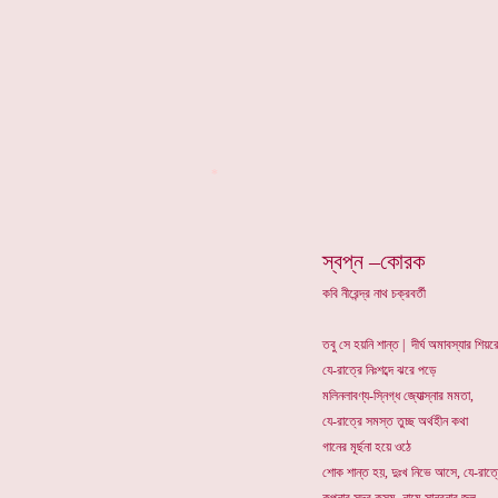
*
স্বপ্ন –কোরক
কবি নীরেন্দ্র নাথ চক্রবর্তী
তবু সে হয়নি শান্ত | দীর্ঘ অমাবস্যার শিয়র
যে-রাত্রে নিঃশব্দে ঝরে পড়ে
মলিনলাবণ্য-স্নিগ্ধ জ্যোত্স্নার মমতা,
যে-রাত্রে সমস্ত তুচ্ছ অর্থহীন কথা
গানের মূর্ছনা হয়ে ওঠে
শোক শান্ত হয়, দুঃখ নিভে আসে, যে-রাত্র