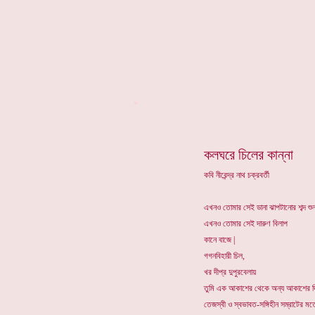
*
কলঘরে চিলের কান্না
কবি নীরেন্দ্র নাথ চক্রবর্তী
এখনও তোমার সেই ডানা ঝাপটানোর শব্দ শু
এখনও তোমার সেই দারুণ বিলাপ
কানে বাজে |
গগনবিহারী চিল,
খর দীপ্র দুপুরবেলায়
তুমি এক আকাশের থেকে অন্য আকাশের দ
তেজস্বী ও স্বভাবত-সঙ্গিহীন সম্রাটের ম