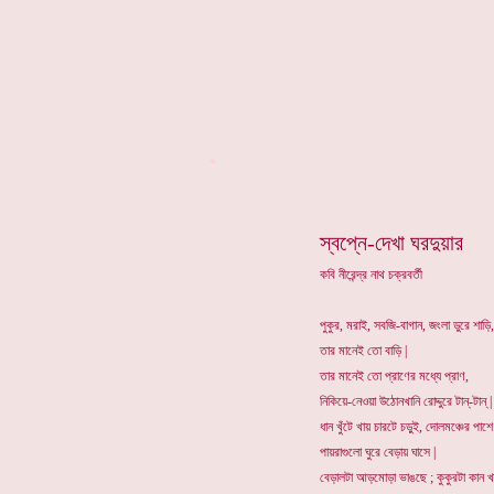
*
স্বপ্নে-দেখা ঘরদুয়ার
কবি নীরেন্দ্র নাথ চক্রবর্তী
পুকুর, মরাই, সবজি-বাগান, জংলা ডুরে শাড়ি,
তার মানেই তো বাড়ি |
তার মানেই তো প্রাণের মধ্যে প্রাণ,
নিকিয়ে-নেওয়া উঠোনখানি রোদ্দুরে টান্-টান্ |
ধান খুঁটে খায় চারটে চড়ুই, দোলমঞ্চের পাশে
পায়রাগুলো ঘুরে বেড়ায় ঘাসে |
বেড়ালটা আড়মোড়া ভাঙছে ; কুকুরটা কান খা