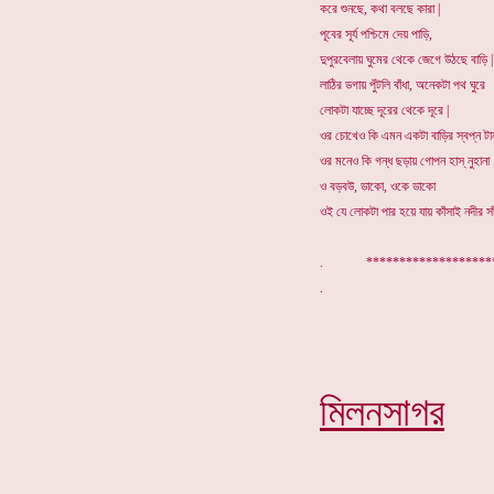
করে শুনছে, কথা বলছে কারা |
পূবের সূর্য পশ্চিমে দেয় পাড়ি,
দুপুরবেলায় ঘুমের থেকে জেগে উঠছে বাড়ি |
লাঠির ডগায় পুঁটলি বাঁধা, অনেকটা পথ ঘুরে
লোকটা যাচ্ছে দূরের থেকে দূরে |
ওর চোখেও কি এমন একটা বাড়ির স্বপ্ন টা
ওর মনেও কি গন্ধ ছড়ায় গোপন হাস্ নুহানা
ও বড়বউ, ডাকো, ওকে ডাকো
ওই যে লোকটা পার হয়ে যায় কাঁসাই নদীর সা
. ******************
মিলনসাগর