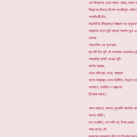
এক বিদ্রূপের থেকে আরও ক্রুর, আরও 
বিদ্রূপের ভিতরে নিক্ষেপ করেছিলুম সেদিন |
গগনবিহারী চিল,
বৈদুর্যমণির তীব্রদাহনে উজ্জ্বল খর দুপুরবে
সম্রাটের মতো তুমি সমস্ত আকাশ ঘুরে এ
তারপর
শহরতলির এক গৃহস্থের
ছয় বাই তিন ফুট ওই কলঘরের অন্ধকারে বন্
সারারাত্রি ঝাপট মেরেছ তুমি
কাটের দরজায়,
নখরে আঁচড়েছ মেঝে, সারারাত
আপন সাম্রাজ্য থেকে নির্বাসিত, বিদ্যুত হব
অপমানে, গ্লানিতে ও যন্ত্রণায়
চিত্কার করছে |
অমন ধারালো, শুকনো, বুকফাটা আর্তনাদ আ
কখনও শুনিনি |
মনে হয়েছিল, যেন পাখি নয়, বিশ্ব-চরাচর
আজ রাত্রে ওই
কলঘরের অন্ধকারে বন্দি হয়ে চিত্কার করছে