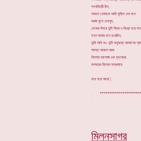
গগনবিহারী চিল,
সকালে তোমাকে আমি মুক্তি দেব বলে
দরজা খুলে দেখলুম,
মেঝের উপরে তুমি স্থির ও নিঃশব্দ হয়ে পড
তখন আবার মনে হয়েছিল,
তুমি পাখি নও. তুমি অফুরন্ত আকাশের প্রাণ
সমস্ত আকাশ আজ
নিতান্ত ছাপোষা এক গৃহস্থের
কলঘরের ক্লিন্ন অন্ধকারে
মরে পড়ে আছে |
. *******************
মিলনসাগর