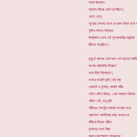
সহজ উল্লাসে
বাতাসে সাঁতার কেটে চলেছিলে |
যেতে যেতে,
শূন্যের মেখলা থেকে যে-রকম উল্ক খসে য
তুমিও সহসা সেইরকম
ঊর্ধ্বাকাশ থেকে এই গৃহস্থবাড়ির বারান্দায়
ছিটকে পড়েছিলে |
মুহূর্তে কাকের মেলা বসে গেল ছাতের কার্নি
কা-কা-অট্টহাসির বিদ্রূপে
ভরে উঠল দ্বিপ্রহর |
তখনও মরোনি তুমি | দুই চক্ষু
ঘোলাটে ও ঘূর্ণমান, বাদামি শরীর
কেঁপে কেঁপে উঠছে, ফের আকাশে উঠবার
শক্তি নেই, তবু তুমি
শরীরের শেষ বিন্দু সামর্থ্য সংগ্রহ করে
প্রাণপণে ঝাপটাচ্ছে ডানা, কখনও-বা
বাঁকিয়ে উদ্ধত গ্রীবা
ঘৃণাভরে দেখে নিচ্ছ
অদূরে অপেক্ষমাণ শত্রুদের |