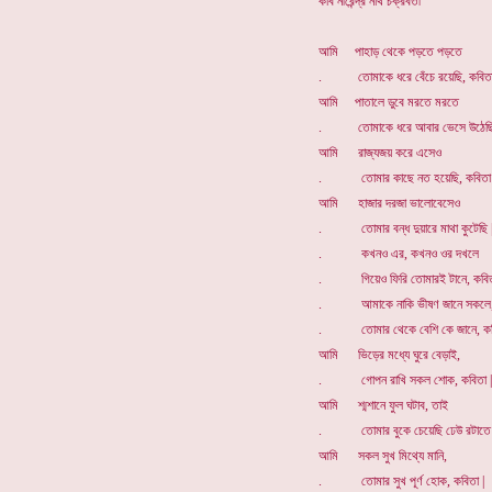
কবি নীরেন্দ্র নাথ চক্রবর্তী
আমি পাহাড় থেকে পড়তে পড়তে
. তোমাকে ধরে বেঁচে রয়েছি, কবিতা
আমি পাতালে ডুবে মরতে মরতে
. তোমাকে ধরে আবার ভেসে উঠেছি
আমি রাজ্যজয় করে এসেও
. তোমার কাছে নত হয়েছি, কবিতা 
আমি হাজার দরজা ভালোবেসেও
. তোমার বন্ধ দুয়ারে মাথা কুটেছি 
. কখনও এর, কখনও ওর দখলে
. গিয়েও ফিরি তোমারই টানে, কবিত
. আমাকে নাকি ভীষণ জানে সকলে
. তোমার থেকে বেশি কে জানে, কব
আমি ভিড়ের মধ্যে ঘুরে বেড়াই,
. গোপন রাখি সকল শোক, কবিতা |
আমি শ্মশানে ফুল ঘটাব, তাই
. তোমার বুকে চেয়েছি ঢেউ রটাতে 
আমি সকল সুখ মিথ্যে মানি,
. তোমার সুখ পূর্ণ হোক, কবিতা |