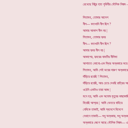
রেখেছে নিষ্ঠুর হাত পৃথিবীর মৌলিক নিষাদ 
পিতামহ, তোমার আদেশ
নীল--- কতখানি নীল ছিল ?
আমার আকাশ নীল নয় |
পিতামহ, তোমার হৃদয়
নীল--- কতখানি নীল ছিল ?
আমার হৃদয় নীল নয় |
আকাশের, হৃদয়ের যাবতীয় নীলিমা
আপাতত কোনো-এক স্থির অন্ধকারে শুয়ে
পিতামহ, আমি সেই ভয়ের দারুণ অন্ধকারে
দাঁড়িয়ে রয়েছি ! পিতামহ,
দাঁড়িয়ে রয়েছি, আর চেয়ে দেখছি রাত্রির 
ওঠেনি একটাও তারা আজ |
মনে হয়, আমি এক অমোঘ মৃত্যুর কাছাকাছ
নিয়েছি আশ্রয় | আমি ভেতরে বাহিরে
যেদিকে তাকাই, আমি স্বদেশে বিদেশে
যেখানে তাকাই--- শুধু অন্ধকার, শুধু অন্ধ
অন্ধকারে জেগে আছে মৌলিক নিষাদ--- এ