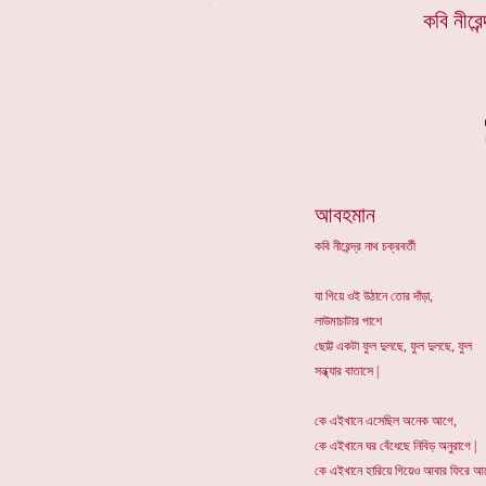
*
কবি নীরেন
আবহমান
কবি নীরেন্দ্র নাথ চক্রবর্তী
যা গিয়ে ওই উঠানে তোর দাঁড়া,
লাউমাচাটার পাশে
ছোট্ট একটা ফুল দুলছে, ফুল দুলছে, ফুল
সন্ধ্যার বাতাসে |
কে এইখানে এসেছিল অনেক আগে,
কে এইখানে ঘর বেঁধেছে নিবিড় অনুরাগে |
কে এইখানে হারিয়ে গিয়েও আবার ফিরে আ