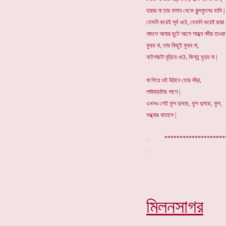
হারায় না তার বাগান থেকে কুন্দফুলের হাসি |
তেমনি করেই সূর্য ওঠে, তেমনি করেই ছায়া
নামলে আবার ছুটে আসে সান্ধ্য নদীর হাওয়া 
ফুরয় না, তার কিছুই ফুরয় না,
নটেগাছটা বুড়িয়ে ওঠে, কিন্তু মুড়য় না |
যা গিয়ে ওই উঠানে তোর দাঁড়া,
লাউমাচাটার পাশে |
এখনও সেই ফুল দুলছে, ফুল দুলছে, ফুল,
সন্ধ্যার বাতাসে |
. ******************
মিলনসাগর