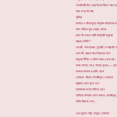
গগনবিহারী চিল | যারা ঊর্দ্ধে উঠতে পারে ন
পারে না বলেই যারা
পূথীবর
ভাগারে ও আঁস্তকুড়ে কাপুরুষ মাস্তানের 
দঙ্গল পাকিয়ে ঘুরে বেড়ায়, তাদের
হাতে কি কখনও আমি উর্দ্ধচারী মানুষের
লাঞ্ছনা দেখিনি ?
দেখেছি অসংখ্যবার | বুঝেছি যে লাঞ্ছনাই স্
এমন কী, লাঞ্ছনা আর নিগ্রহের ফলে
মানুষের দীপ্তি ও মহিমা আরও বেড়ে যায় |
অথচ সমস্ত দেখে, সমস্ত বুঝেও---- মূর্খ
দলবদ্ধ কাকের গুণ্ডামি থেকে
তোমাকে বাঁচাতে গিয়েছিলুম | তোমাকে
বারান্দার থেকে তুলে এনে
স্নানঘরের মধ্যে আটকে রেখে
স্বস্তির নিশ্বাস ফেলে ভাবতে পেরেছিলুম
মর্যাদা বাঁচানো গেল |
এখন বুঝতে পারি, বস্তুত তোমাকে