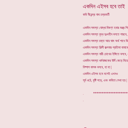
একদিন এইসব হবে তাই
কবি নীরেন্দ্র নাথ চক্রবর্তী
একদিন সমস্ত যোদ্ধা বিষণ্ণ হবার মন্ত্র শি
একদিন সমস্ত বৃদ্ধ দুঃখহীন বলতে পারবে, 
একদিন সমস্ত রক্ত আর ঘাম অর্থ পাবে ভি
একদিন সমস্ত শিল্পী কল্পনার প্রতিমা বানাবে
একদিন সমস্ত নারী চোখের ইঙ্গিতে বলবে,
একদিন সমস্ত ধর্মযাজকের উর্দি কেড়ে নিয়ে
নিষ্পাপ বালক বলবে, হা হা |
একদিন এইসব হবে বলেই এখনও
সূর্য ওঠে, বৃষ্টি পড়ে, এবং কবিতা লেখা হয় |
. ******************