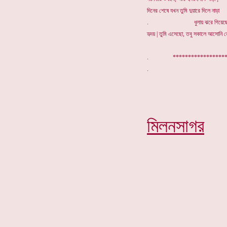
দিনের শেষে যখন তুমি দুয়ারে দিলে নাড়া
. ধুলায় ঝরে গিয়েছে হা
হৃদয় | তুমি এসেছো, তবু সকালে আসোনি ত
. *****************
মিলনসাগর