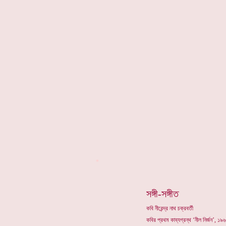
*
সঙ্গী-সঙ্গীত
কবি নীরেন্দ্র নাথ চক্রবর্তী
কবির প্রথম কাব্যগ্রন্থ ‘নীল নির্জন’, 