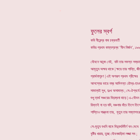
*
ফুলের স্বর্গ
কবি নীরেন্দ্র নাথ চক্রবর্তী
কবির প্রথম কাব্যগ্রন্থ ‘নীল নির্জন’, 
যৌবনে আনন্দ নেই, যদি তার সমস্ত সম্ভা
আমৃত্যু অক্ষয় থাকে | ক্ষয়ে তার শান্তি, জ
প্রার্থনাপূরণ | এই অপরূপ প্রথম গ্রীষ্মের
আলস্যের ভারে নম্র আদিগন্ত রৌদ্র-হাওয়
সামান্যই সুখ, দুঃখ অসামান্য ; সে-ঐশ্বর্যে
শুধু ব্যর্থ সঞ্চয়ের বিড়ম্বনা বাড়ে | এ-যৌবন
রিক্তই না হয় যদি, বঞ্চনায় বাঁচে তিলে তিল
শাস্তিও সান্ত্বনা তার, মৃত্যু তার সম্তাপহ
সে-মৃত্যু যখনি নামে বিদ্যুৎবিদীর্ণ ঘন মেঘে
বৃষ্টির ধারায়, তুচ্ছ যৌবনজড়িমা লজ্জা সব ;