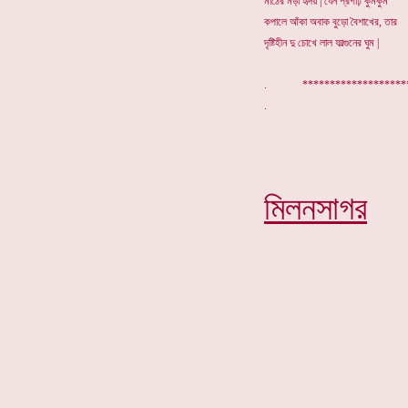
মাঠের মড়া হৃদয় | যেন প্রগাঢ় কুমকুম
কপালে আঁকা অবাক বুড়ো বৈশাখের, তার
দৃষ্টিহীন দু চোখে লাল ফাল্গুনের ঘুম |
. ******************
মিলনসাগর