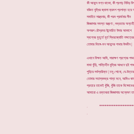
কী আনন্দে মগ্ন থাকো, কী প্রগাঢ় নিবিড় বি
বঞ্চিত বুদ্ধির জ্বালা ক্রমশ প্রশান্ত হয়
সমাহিত সান্ত্বনায়, কী পরম প্রার্থনায় লীন
জিজ্ঞাসার সমস্ত যন্ত্রণা ; শুভ্রতার অন্তহ
অপরূপ রৌদ্রময় উন্মোচিত উদার আকাশে
স্বপ্নের মুহূর্তে মূর্ত স্থিরজ্যোতি নক্ষত্র
তোমার বিহঙ্গ-মন আনন্দের পাখায় উড্ডীন |
এখানে বিক্ষত আমি, সারাক্ষণ প্রশ্নের পাথ
মাথা খুঁড়ি, শান্তিহীন বুদ্ধির আগুনে দুই পাখ
পুড়িয়ে সর্বস্বরিক্ত | তবু শোনো, যে-উত্ত
তোমার সহাস্যশুভ্র শান্ত মনে, আমিও কান
প্রহারে তাকেই খুঁজি, খুঁজি তাকে বিক্ষোভে
আমারো এ রক্তঝরা জিজ্ঞাসায় অন্বেষণ তা
. ******************