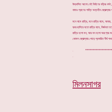
উদ্ভাসিত আলো নেই নির্বাণের বহ্নির বর্ষণ,
নামাও প্রাণের শান্তি অন্তহীন জ্যোত্স্নার প
মনে নামে রাত্রি, মনে রাত্রি নামে, আবার,
হৃদয় ছাপিয়ে যতো রাত্রি নামে, নির্জনতা ত
রাত্রি হলো মন, আর মন হলো অরণ্যের 
কোমল জ্যোত্স্নায় পোড়ে প্রসারিত দীর্ঘ শাখ
. *****************
মিলনসাগর