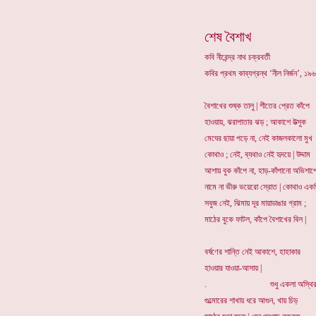
শেষ বৈশাখ
কবি নীরেন্দ্র নাথ চক্রবর্তী
কবির প্রথম কাব্যগ্রন্থ ‘নীল নির্জন’, 
বৈশাখের শুষ্ক তালু | শীতের প্রেত কাঁপে
হাওয়ায়, ঝরাপাতার ঝড় ; আকাশে উত্সুক
মেঘের ছায়া পড়ে না, নেই কাজলকালো মুখ
কোথাও ; নেই, ব্যথাও নেই হৃদয়ে | উদ্দাম
আশায় বুক কাঁপে না, হাড়-কাঁপানো অভিশাপ
নামে না ভীরু ভয়েরো স্রোত | কোথাও এক
সবুজ নেই, ঝিমায় দূর মায়াডাঙার গ্রাম ;
মাঠের বুকে ফাটল, কাঁপে বৈশাখের বিল |
বর্ষণের শান্তি নেই আকাশে, হাহাকার
হাওয়ার যাওয়া-আসায় |
. শুধু একলা অস্থি
গুল্মোরের শাখায় ধরে আগুন, খায় চিড়