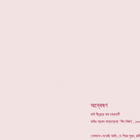
*
অন্বেষণ
কবি নীরেন্দ্র নাথ চক্রবর্তী
কবির প্রথম কাব্যগ্রন্থ ‘নীল নির্জন’, 
তোমাকে দেখেছি আমি, হে প্রিয় সুহৃৎ, রাত্