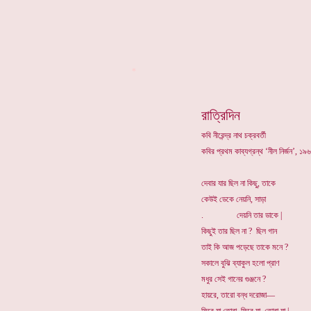
*
রাত্রিদিন
কবি নীরেন্দ্র নাথ চক্রবর্তী
কবির প্রথম কাব্যগ্রন্থ ‘নীল নির্জন’, 
দেবার যার ছিল না কিছু, তাকে
কেউই ডেকে নেয়নি, সাড়া
. দেয়নি তার ডাকে |
কিছুই তার ছিল না ? ছিল গান
তাই কি আজ পড়েছে তাকে মনে ?
সকালে বুঝি ব্যাকুল হলো প্রাণ
মধুর সেই গানের গুঞ্জনে ?
হায়রে, তারো বন্ধ দরোজা—