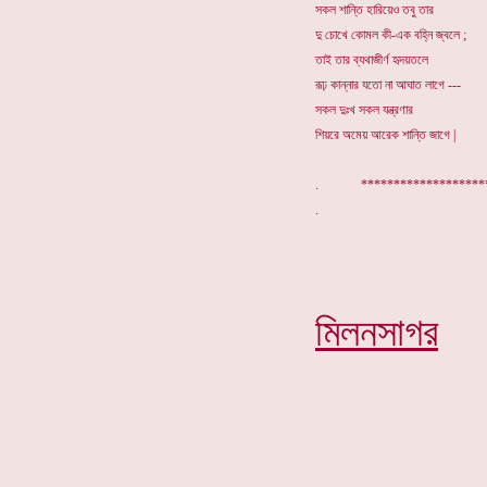
সকল শান্তি হারিয়েও তবু তার
দু চোখে কোমল কী-এক বহ্নি জ্বলে ;
তাই তার ব্যথাজীর্ণ হৃদয়তলে
রূঢ় কান্নার যতো না আঘাত লাগে ---
সকল দুঃখ সকল যন্ত্রণার
শিয়রে অমেয় আরেক শান্তি জাগে |
. ******************
মিলনসাগর