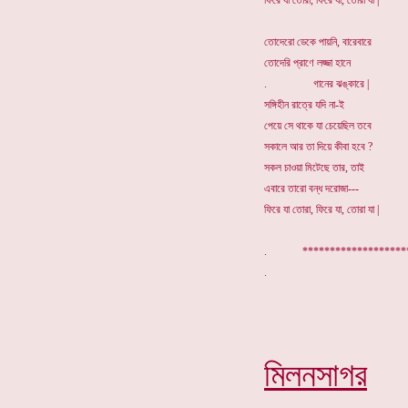
ফিরে যা তোরা, ফিরে যা, তোরা যা |
তোদেরো ডেকে পায়নি, বারেবারে
তোদেরি প্রাণে লজ্জা হানে
. গানের ঝঙ্কারে |
সঙ্গিহীন রাত্রে যদি না-ই
পেয়ে সে থাকে যা চেয়েছিল তবে
সকালে আর তা দিয়ে কীবা হবে ?
সকল চাওয়া মিটেছে তার, তাই
এবারে তারো বন্ধ দরোজা---
ফিরে যা তোরা, ফিরে যা, তোরা যা |
. ******************
মিলনসাগর