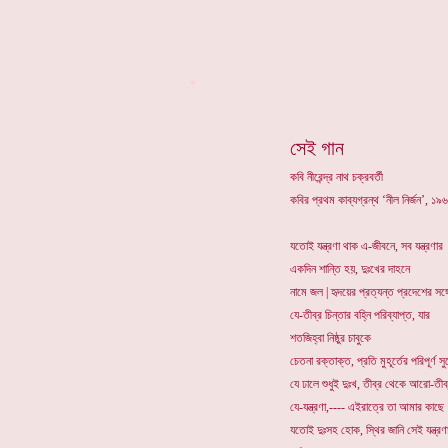
*
সেই গান
কবি নীরেন্দ্র নাথ চক্রবর্তী
কবির প্রথম কাব্যগ্রন্থ ‘নীল নির্জন’, 
যতোই যন্ত্রণা থাক এ-জীবনে, সব যন্ত্রণার
একদিন শান্তি হয়, দুঃখের দাহনে
নামে জল | হৃদয়ের প্রত্যন্ত প্রদেশের সঙ্
যে-তীব্র চিন্তার বহ্নি পরিব্যাপ্ত, যার
শতজিহ্বা নিষ্ঠুর চাবুকে
চেতনা রক্তাক্ত, প্রতি মুহূর্তের পরিপূর্ণ সু
যে ঢালে শুধুই দুঃখ, তীব্র থেকে আরো-তী
যে-যন্ত্রণা,---- এইরাত্রে তা আমার কাছে
যতোই দুঃসহ হোক, স্থির জানি সেই যন্ত্রণ