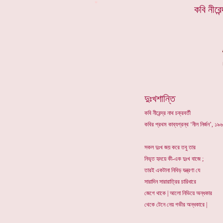
*
কবি নীরেন
দুঃখশান্তি
কবি নীরেন্দ্র নাথ চক্রবর্তী
কবির প্রথম কাব্যগ্রন্থ ‘নীল নির্জন’, 
সকল দুঃখ জয় করে তবু তার
নিভৃত হৃদয়ে কী-এক দুঃখ বাজে ;
তারই একটানা নিবিড় যন্ত্রণা যে
সারাদিন সারারাত্রির চারিধারে
জেগে থাকে | আলো নিভিয়ে অন্ধকার
থেকে টেনে নেয় গভীর অন্ধকারে |