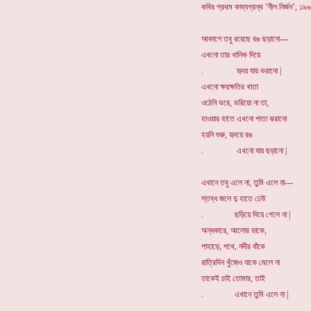
কবির প্রথম কাব্যগ্রন্থ ‘নীল নির্জন’, 
আকাশে তবু রয়েছে রঙ ছড়ানো---
এখনো তার খানিক দিয়ে
. হৃদয় যায় ভরানো |
এখনো ক্ষয়ক্ষতির খাতা
ওঠেনি ভরে, ভরিয়ো না তা,
হাওয়ার হাতে এখনো পাতা ঝরানো
হয়নি শুরু, হৃদয়ে রঙ
. এখনো যায় ছড়ানো |
এখানে তবু এলে না, তুমি এলে না---
স্তব্ধ জলে দু হাতে ঢেউ
. ছড়িয়ে দিয়ে গেলে না |
অন্ধকারে, আলোর ডাকে,
পাহাড়ে, পথে, নদীর বাঁকে
রাত্রিদিন খুঁজেও যাকে মেলে না
তাকেই চাই তোমার, তাই
. এখানে তুমি এলে না |