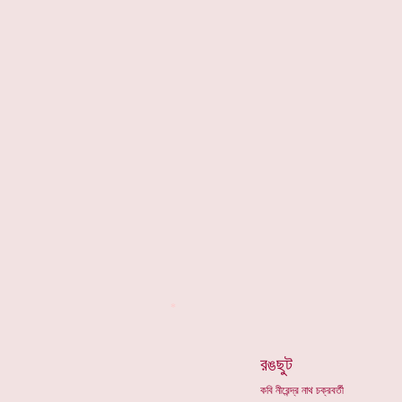
*
রঙছুট
কবি নীরেন্দ্র নাথ চক্রবর্তী