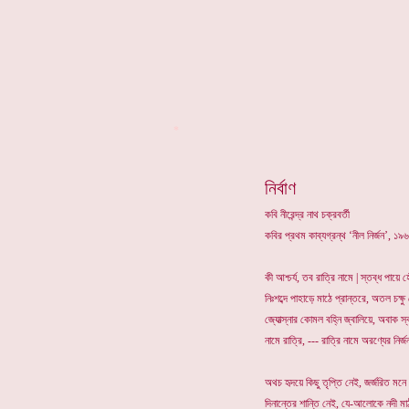
*
নির্বাণ
কবি নীরেন্দ্র নাথ চক্রবর্তী
কবির প্রথম কাব্যগ্রন্থ ‘নীল নির্জন’, 
কী আশ্চর্য, তব রাত্রি নামে | স্তব্ধ পায়ে হ
নিঃশব্দে পাহাড়ে মাঠে প্রান্তরে, অতল চক্ষ
জ্যোত্স্নার কোমল বহ্নি জ্বালিয়ে, অবাক স্
নামে রাত্রি, --- রাত্রি নামে অরণ্যের নির্জ
অথচ হৃদয়ে কিছু তৃপ্তি নেই, জর্জরিত মনে
দিনান্তের শান্তি নেই, যে-আলোকে নদী মা