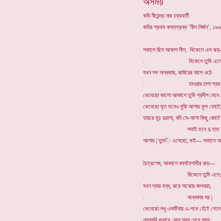
অসময়
কবি নীরেন্দ্র নাথ চক্রবর্তী
কবির প্রথম কাব্যগ্রন্থ ‘নীল নির্জন’, 
সকালে ছিল আকাশ নীল, বিকেলে এল ঝড়-
. বিকেলে তুমি এলে
যখন সব অন্ধকার, ঝাউয়ের ডালে ওঠে
. হাওয়ার চাপা স্বর 
ভেবেছো কালো আকাশে তুমি প্রদীপ দেবে 
ভেবেছো মৃত মনেও বুঝি আশার ফুল ফোটে
হায়রে মূঢ় দুরাশা, যদি সে-আশা কিছু জোটে
. সবাই তবে দু হাত ভর
আশায় | তুমি এসেছো, কই--- সকালে আ
চৈত্রশেষ, আকাশে কালবৈশাখীর ঝড়---
. বিকেলে তুমি এলে
যখন দ্বার বন্ধ, ঝরে অঝোর জলধারা,
. অন্ধকার ঘর |
ভেবেছো শুধু একটিবার এ-পথে হেঁটে গেলে
নয়নবারি শুখাবে, আর হৃদয় দেবে সাড়া ;