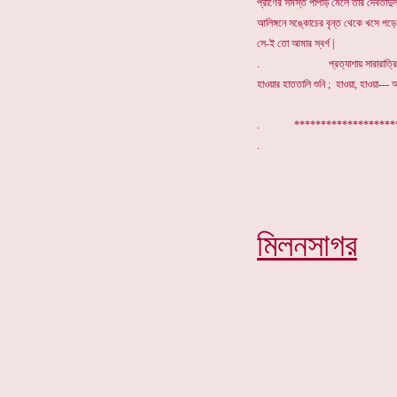
প্রাণের সমস্ত পাপড়ি মেলে তার দেবতাদুর্
আলিঙ্গনে সঙ্কোচের বৃন্ত থেকে খসে পড়ে 
সে-ই তো আমার স্বর্গ |
. প্রত্যাশায় সারারাত্রি 
হাওয়ার হাততালি শুনি ; হাওয়া, হাওয়া--- অ
. ******************
মিলনসাগর