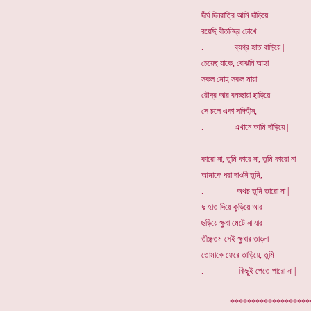
দীর্ঘ দিনরাত্রি আমি দাঁড়িয়ে
রয়েছি বীতনিদ্র চোখে
. ব্যগ্র হাত বাড়িয়ে |
চেয়েছ যাকে, বোঝনি আহা
সকল মোহ সকল মায়া
রৌদ্র আর বনচ্ছায়া ছাড়িয়ে
সে চলে একা সঙ্গিহীন,
. এখানে আমি দাঁড়িয়ে |
কারো না, তুমি কারে না, তুমি কারো না---
আমাকে ধরা দাওনি তুমি,
. অথচ তুমি তারো না |
দু হাত দিয়ে কুড়িয়ে আর
ছড়িয়ে ক্ষুধা মেটে না যার
তীক্ষ্ণতম সেই ক্ষুধার তাড়না
তোমাকে ফেরে তাড়িয়ে, তুমি
. কিছুই পেতে পারো না |
. ******************