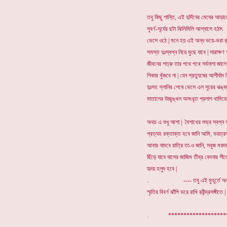
তবু কিছু শান্তি, এই দুর্দিনের মেঘের আড়া
সুবর্ণ-সূর্যের ছটা ঝিলিমিলি আশ্বাসে হঠাৎ
ভেসে ওঠে | মনে হয় এই অন্ধ ভয়ে-ভরা র
সমস্ত দুঃস্বপ্ন নিয়ে মুছে যাবে | সারাক্ষ
জীবনের শত্রু তার পথে পথে সর্বনাশা জালে
শিকার খুঁজবে না | যেন প্রত্যুষের আশীর্বাদ 
দুঃসহ গ্লানির শেষে ভেসে এল সুরের ঝঙ্ক
মাতালের উচ্ছৃঙ্খল অসংব়ৃত প্রলাপ থামিয়ে
অথচ এ শুধু আশা | বৈশাখের শুভ্র স্বপ্ন
প্রত্যহ রক্তাক্ত হবে জানি আমি, ভয়ত্রস
আবার নামবে রাত্রি তা-ও জানি, সবুজ ময়দা
ছিঁড়ে যাবে ঘাসের জাজিম তীব্র বেদনার শী
হৃদয় হলুদ হবে |
. ---- তবু এই মুহূর্তে অন
স্মৃতির বিবর্ণ ঝাঁপি ভরে রাখি রবীন্দ্রসঙ্গীতে |
. ******************