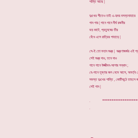
শান্তি আছে |
দুঃখের শীতেও তাই এ-হৃদয় বসন্তবাহারে
গান গায় | গানে গানে দীর্ঘ রজনীর
ভয় কাটে, প্রত্যুষের তীর
বেঁধে এসে রাত্রির পাহাড়ে |
সে-ই তো মহান মন্ত্র | যন্ত্রণাজর্জর এই প্
সেই মন্ত্র দাও, তবে দাও
গানে গানে উজ্জীবন-আশার সন্ধান ;
যে-গানে তৃষ্ণার জল নেমে আসে, অমর্ত্য 
সমস্ত দুঃখের শান্তি , কোটিকন্ঠে তাহলে 
সেই গান |
. ******************