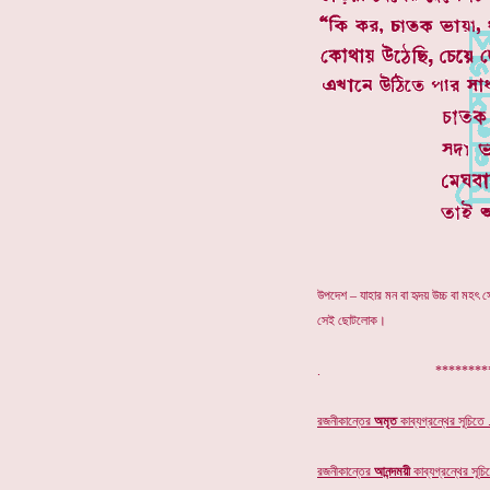
উপদেশ – যাহার মন বা হৃদয় উচ্চ বা মহৎ 
সেই ছোটলোক।
. ************
রজনীকান্তের
অমৃত
কাব্যগ্রন্থের
সূচিতে .
রজনীকান্তের
আনন্দময়ী
কাব্যগ্রন্থের সূচিত