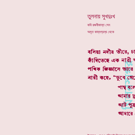
তুলনায় সুখদুঃখ
কবি রজনীকান্ত সেন
অমৃত কাব্যগ্রন্থ থেকে