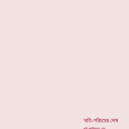
*
অতি-পরিচয়ের দোষ
কবি রজনীকান্ত সেন