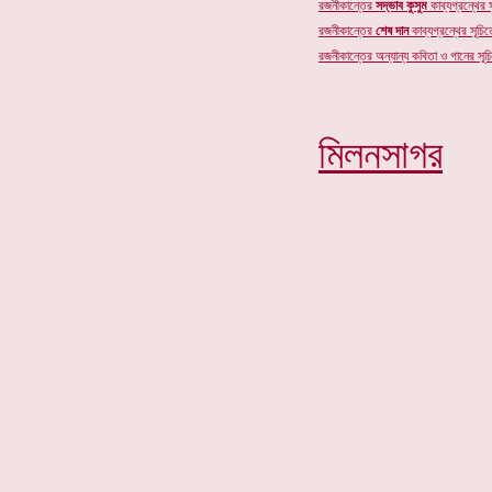
রজনীকান্তের
সদ্ভাব কুসুম
কাব্যগ্রন্থের স
রজনীকান্তের
শেষ দান
কাব্যগ্রন্থের সূচিতে
রজনীকান্তের অন্যান্য কবিতা ও গানের সূচি
মিলনসাগর