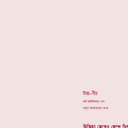
*
উচ্চ-নীচ
কবি রজনীকান্ত সেন
অমৃত কাব্যগ্রন্থ থেকে