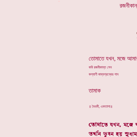
*
রজনীকান
তোমাতে যখন, মজে আমা
কবি রজনীকান্ত সেন
কল্যাণী কাব্যগ্রন্থের গান
তামাক
॥ ভৈরবী, একতালা॥