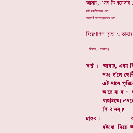
আমার, এমন কি বয়েসটা 
কবি রজনীকান্ত সেন
কল্যাণী কাব্যগ্রন্থের গান
বিয়েপাগলা বুড়ো ও তাহার 
॥ বিভাস, একতালা॥