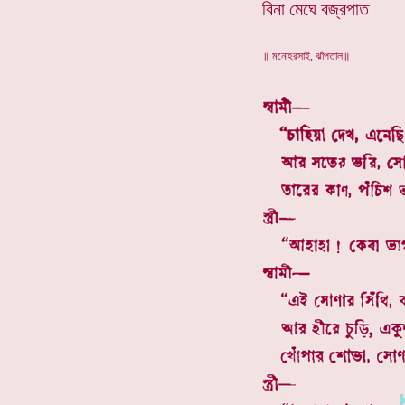
বিনা মেঘে বজ্রপাত
॥ মনোহরসাই, ঝাঁপতাল॥