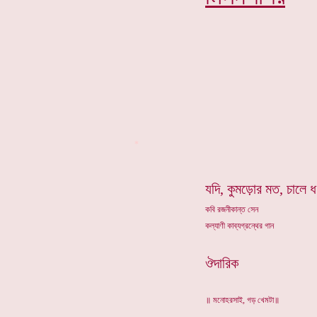
*
যদি, কুমড়োর মত, চালে 
কবি রজনীকান্ত সেন
কল্যাণী কাব্যগ্রন্থের গান
ঔদারিক
॥ মনোহরসাই, গড় খেমটা॥