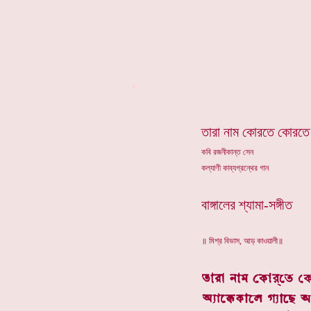
*
তারা নাম কোরতে কোরতে 
কবি রজনীকান্ত সেন
কল্যাণী কাব্যগ্রন্থের গান
বাঙ্গালের শ্যামা-সঙ্গীত
॥ মিশ্র বিভাস, আড় কাওয়ালী॥