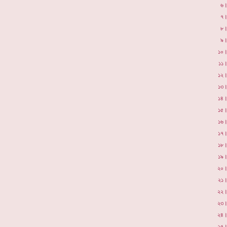
৬
৭
৮
৯
১০
১১
১২
১৩
১৪
১৫
১৬
১৭
১৮
১৯
২০
২১
২২
২৩
২৪
২৫