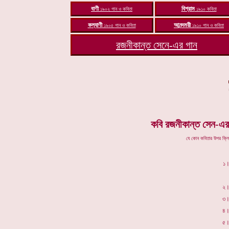
বাণী
বিশ্রাম
১৯০২
গান
ও কবিতা
১৯১০
কবিতা
ক
ল্যাণী
আ
নন্দময়ী
১৯০৫
গান ও
কবিতা
১৯১০
গান ও
কবিতা
রজনীকান্ত সেনে-এর
গান
কবি রজনীকান্ত সেন-এর
যে কোন কবিতার উপর ক্ল
১
২
৩
৪
৫