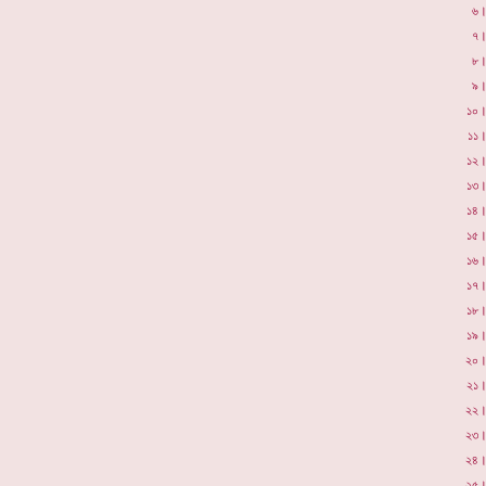
৬
৭
৮
৯
১০
১১
১২
১৩
১৪
১৫
১৬
১৭
১৮
১৯
২০
২১
২২
২৩
২৪
২৫