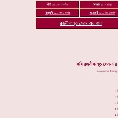
বাণী
বিশ্রাম
১৯০২
গান
ও কবিতা
১৯১০
কবিতা
ক
ল্যাণী
আ
নন্দময়ী
১৯০৫
গান ও
কবিতা
১৯১০
গান ও
কবিতা
রজনীকান্ত সেনে-এর
গান
কবি রজনীকান্ত সেন-এর "
যে কোন কবিতার উপর ক্ল
১
২
৩
৪
৫