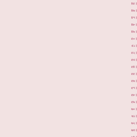
৪৫
৪৬
৪৭
৪৮
৪৯
৫০
৫১
৫২
৫৩
৫৪
৫৫
৫৬
৫৭
৫৮
৫৯
৬০
৬১
৬২
৬৩