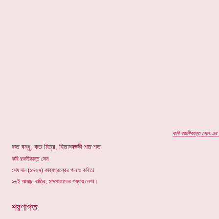
কবি র
জনীকান্ত সেন
-এর প
কত বন্ধু, কত মিত্র, হিতাকাঙ্ক্ষী শত শত
কবি রজনীকান্ত সেন
শেষ দান (১৯২৭) কাব্যগ্রন্থের গান ও কবিতা
১৬ই আষাঢ়, রাত্রি, হাসপাতালের শয্যায় লেখা।
শরণাগত