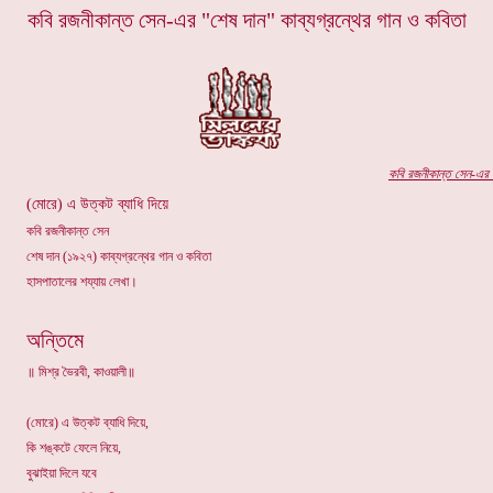
কবি রজনীকান্ত সেন-এর "শেষ দান" কাব্যগ্রন্থের গান ও কবিতা
কবি র
জনীকান্ত সেন
-এর প
(মোরে) এ উত্কট ব্যাধি দিয়ে
কবি রজনীকান্ত সেন
শেষ দান (১৯২৭) কাব্যগ্রন্থের গান ও কবিতা
হাসপাতালের শয্যায় লেখা।
অন্তিমে
॥ মিশ্র ভৈরবী, কাওয়ালী॥
(মোরে) এ উত্কট ব্যাধি দিয়ে,
কি শঙ্কটে ফেলে নিয়ে,
বুঝাইয়া দিলে যবে