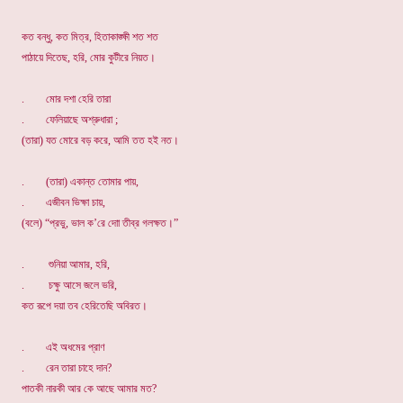
কত বন্ধু, কত মিত্র, হিতাকাঙ্ক্ষী শত শত
পাঠায়ে দিতেছ, হরি, মোর কুটীরে নিয়ত।
. মোর দশা হেরি তারা
. ফেলিয়াছে অশ্রুধারা ;
(তারা) যত মোরে বড় করে, আমি তত হই নত।
. (তারা) একান্ত তোমার পায়,
. এজীবন ভিক্ষা চায়,
(বলে) “প্রভু, ভাল ক’রে দাো তীব্র গলক্ষত।”
. শুনিয়া আমার, হরি,
. চক্ষু আসে জলে ভরি,
কত রূপে দয়া তব হেরিতেছি অবিরত।
. এই অধমের প্রাণ
. রেন তারা চাহে দান?
পাতকী নারকী আর কে আছে আমার মত?