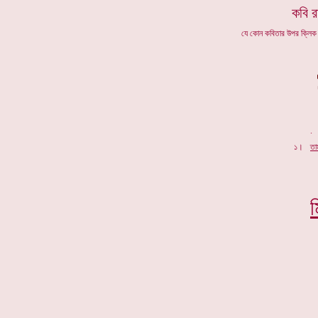
কবি র
যে কোন কবিতার উপর ক্লি
১।
তা