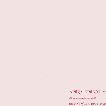
**
থোতা মুখ ভোতা হ’য়ে গ
কবি রসসাগর কৃষ্ণকান্ত ভাদুড়ী
কবিভূষণ শ্রী পূর্ণচন্দ্র দে কাব্যরত্ন উদ