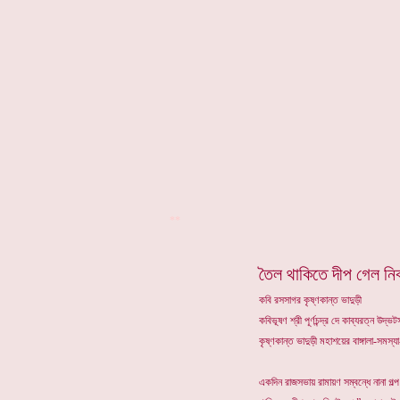
**
তৈল থাকিতে দীপ গেল নি
কবি রসসাগর কৃষ্ণকান্ত ভাদুড়ী
কবিভূষণ শ্রী পূর্ণচন্দ্র দে কাব্যরত্ন উদ
কৃষ্ণকান্ত ভাদুড়ী মহাশয়ের বাঙ্গালা-সমস
একদিন রাজসভায় রামায়ণ সম্বন্ধে নানা গ