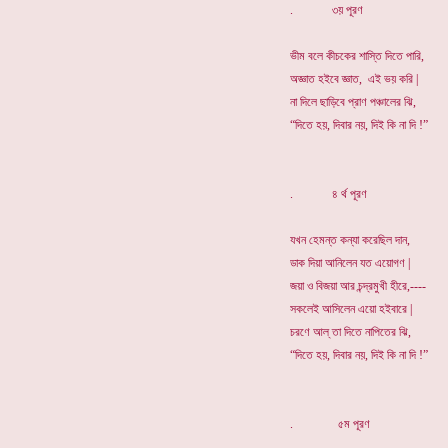
. ৩য় পূরণ
ভীম বলে কীচকের শাস্তি দিতে পারি,
অজ্ঞাত হইবে জ্ঞাত, এই ভয় করি |
না দিলে ছাড়িবে প্রাণ পঞ্চালের ঝি,
“দিতে হয়, দিবার নয়, দিই কি না দি !”
. ৪ র্থ পূরণ
যখন হেমন্ত কন্যা করেছিল দান,
ডাক দিয়া আনিলেন যত এয়োগণ |
জয়া ও বিজয়া আর চন্দ্রমুখী হীরে,----
সকলেই আসিলেন এয়ো হইবারে |
চরণে আল্ তা দিতে নাপিতের ঝি,
“দিতে হয়, দিবার নয়, দিই কি না দি !”
. ৫ম পূরণ