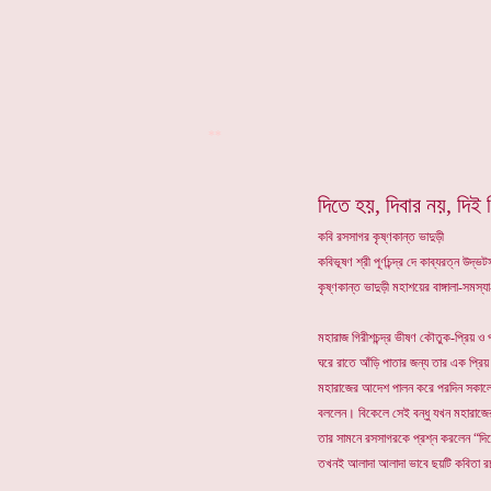
**
দিতে হয়, দিবার নয়, দিই ক
কবি রসসাগর কৃষ্ণকান্ত ভাদুড়ী
কবিভূষণ শ্রী পূর্ণচন্দ্র দে কাব্যরত্ন উদ
কৃষ্ণকান্ত ভাদুড়ী মহাশয়ের বাঙ্গালা-সমস
মহারাজ গিরীশচন্দ্র ভীষণ কৌতুক-প্রিয় ও
ঘরে রাতে আঁড়ি পাতার জন্য তার এক প্রি
মহারাজের আদেশ পালন করে পরদিন সকালে
বললেন। বিকেলে সেই বন্ধু যখন মহারাজ
তার সামনে রসসাগরকে প্রশ্ন করলেন “দিত
তখনই আলাদা আলাদা ভাবে ছয়টি কবিতা র