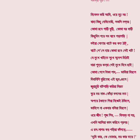
সমস্যা পূরণ ---
নিবেদন করি আমি, ওরে মূঢ় নর !
যাহা কিছু দেখিতেছি, সকলি নশ্বর |
কোথা রবে গাড়ী যুড়ী, কোথা ঘর বাড়ী
কিছুদিন পরে সব যাবে গড়াগড়ি |
শুইয়া সোণার খাটে কর কত ঠাট্ ,
ঘাটে গে’লে হায় কোথা রবে সেই খাট !
যে মুখে খাইতে সুখে সন্দেশ মিঠাই
দারা পুত্র কন্যা সেই মুখে দিবে ছাই |
কোথা গেলে টাকা পাব,--- ভাবিয়া বিরলে
দিবানিশি ঘুরিতেছ এই ভূমণ্ডলে |
জুয়াচুরি বাটপাড়ি করিয়া নিয়ত
ঘুরে মর নাক-ফোঁড়া বলদের মত |
অপরে ঠকাতে গিয়া নিজেই ঠকিলে,
ভাবিলে না একবার বসিয়া বিরলে |
ওরে জীব ! পূজ শিব, --- বিলম্ব না সয়,
এখনি আসিয়া কাল করিবে প্রলয় |
এ রস-সাগর কয় পড়িয়া ফাঁপড়ে,-----
‘তুমি কার, কে তোমার, মর কার তরে !’