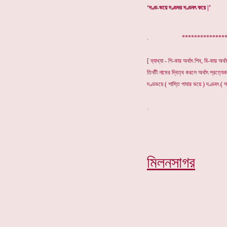
‘দণ্ড-ভয়ে দণ্ডধর দণ্ডবৎ করে |’
. ****************
[ ব্যাখ্যা - শি-কার অর্থাৎ শিব, বি-কার অর্থা
তিনটী নামের দ্বিত্ব করলে অর্থাৎ প্রত্যে
দণ্ডভয়ে ( শাস্তি পাবার ভয়ে ) দণ্ডবৎ ( সাষ
মিলনসাগর