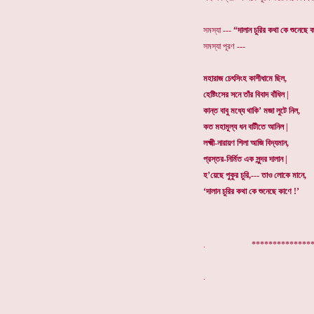
সমস্যা ---
“দালান চুরির কথা কে শুনেছে 
সমস্যা পূরণ ---
মহারাজ চেৎসিংহ কাশীধামে ছিল,
হেষ্টিংসের সনে তাঁর বিবাদ বাঁধিল |
কান্ত বাবু মধ্যে থাকি’ মজা লুটে নিল,
কত মহামূল্য ধন বাটীতে আনিল |
লক্ষ্মী-নারায়ণ শিলা আজি বিদ্যমান,
প্রস্তর-নির্মিত এক সুন্দর দালান |
হ’য়েছে পুকুর চুরি,--- তাও লোকে মানে,
‘দালান চুরির কথা কে শুনেছে কাণে !’
. ****************