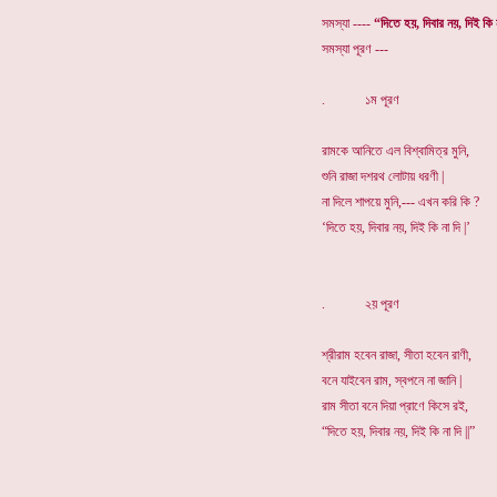
সমস্যা ----
“দিতে হয়, দিবার নয়, দিই কি 
সমস্যা পূরণ ---
. ১ম পূরণ
রামকে আনিতে এল বিশ্বামিত্র মুনি,
শুনি রাজা দশরথ লোটায় ধরণী |
না দিলে শাপয়ে মুনি,--- এখন করি কি ?
‘দিতে হয়, দিবার নয়, দিই কি না দি |’
. ২য় পূরণ
শ্রীরাম হবেন রাজা, সীতা হবেন রাণী,
বনে যাইবেন রাম, স্বপনে না জানি |
রাম সীতা বনে দিয়া প্রাণে কিসে রই,
“দিতে হয়, দিবার নয়, দিই কি না দি ||”