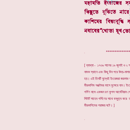
. ***************
[ ব্যাখ্যা - ১৭৩৬ সালের ১৯ জুলাই ও ২ আ
নামক স্থানে এবং কিছু দিন পরে উদয়-নালা
হয়। এই তিনটি যুদ্ধেই ইংরেজরা জয়লাভ
মীরকাশিম অক্টোবর মাসে মুঙ্গেরে যান। ই
গর্গিণ নামে একজন রণ কুশল আর্মেনিয়ান স
সিটার্ট সাহেব গর্গিণের সাথে বন্ধুত্ব ক
মীরকাশিমের পরাজয় ঘটে। ]