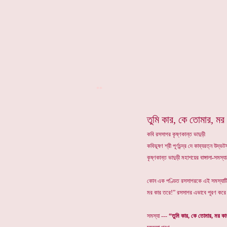
**
তুমি কার, কে তোমার, মর
কবি রসসাগর কৃষ্ণকান্ত ভাদুড়ী
কবিভূষণ শ্রী পূর্ণচন্দ্র দে কাব্যরত্ন উদ
কৃষ্ণকান্ত ভাদুড়ী মহাশয়ের বাঙ্গালা-সমস
কোন এক পণ্ডিত রসসাগরকে এই সমস্যাটি প
মর কার তরে!” রসসাগর এভাবে পূরণ করে দ
সমস্যা ---
“তুমি কার, কে তোমার, মর ক