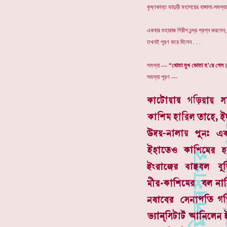
কৃষ্ণকান্ত ভাদুড়ী মহাশয়ের বাঙ্গালা-সমস
একবার মহারাজ গিরীশ চন্দ্র প্রশ্ন করল
তখনই পূরণ করে দিলেন . . .
সমস্যা ---
“থোতা মুখ ভোতা হ’য়ে গেল
সমস্যা পূরণ ---