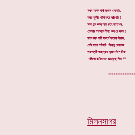
মদন-অনল যদি জ্বলে একবার,
হৃদয়-কুটীর খানি করে ছারখার !
ভাল মন্দ জ্ঞান আর রহে না তখন,
তোমার অনন্ত লীলা, শুন রে মদন !
কত রম্য নারী স্বর্গে করেন বিরাজ,
সেই সবে পরিহরি’ কিন্তু দেবরাজ
গুরুপত্নী অহল্যায় প্রাণ সঁপে দিয়া
‘দক্ষিণা করিল দান গুরুগৃহে গিয়া !”
. ****************
মিলনসাগর