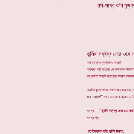
**
রস-সাগর কবি কৃষ্ণক
তুমিই সর্ব্বস্ব মোর ওহে 
কবি রসসাগর কৃষ্ণকান্ত ভাদুড়ী
কবিভূষণ শ্রী পূর্ণচন্দ্র দে কাব্যরত্ন উদ
কৃষ্ণকান্ত ভাদুড়ী মহাশয়ের বাঙ্গালা-সমস
একদিন কৃষ্ণনগরের রাজসভায় কোন এক লোক 
ওহে নারায়ণ!” তখন রস-সাগর এভাবে সেই স
সমস্যা ---
“তুমিই সর্ব্বস্ব মোর ওহে নার
সমস্যা পূরণ ---
এই ত্রিভুবনে হরি! তুমিই বিধাতা,