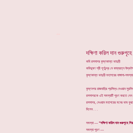
**
দক্ষিণা করিল দান গুরুগৃহে
কবি রসসাগর কৃষ্ণকান্ত ভাদুড়ী
কবিভূষণ শ্রী পূর্ণচন্দ্র দে কাব্যরত্ন উদ
কৃষ্ণকান্ত ভাদুড়ী মহাশয়ের বাঙ্গালা-সমস
কৃষ্ণনগর রাজবাড়ির প্রসিদ্ধ দেওয়ান সুরসিক
রসসাগরকে এই সমস্যাটি পূরণ করতে দেন ---
রসসাগর, দেওয়ান মহাশয়ের মনের ভাব বুঝ
দিলেন . . .
সমস্যা ---
“দক্ষিণা করিল দান গুরুগৃহে গি
সমস্যা পূরণ ---