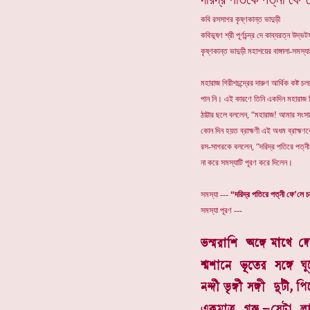
কবি রসসাগর কৃষ্ণকান্ত ভাদুড়ী
কবিভূষণ শ্রী পূর্ণচন্দ্র দে কাব্যরত্ন উদ
কৃষ্ণকান্ত ভাদুড়ী মহাশয়ের বাঙ্গালা-সমস
মহারাজ গিরীশচন্দ্রের দারুণ আর্থিক কষ্
পান নি। এই কারণে তিনি একদিন মহারাজ গির
ঠাট্টার ছলে বললেন, “মহারাজ! আমার সংস
কোন দিন হয়ত ব্রাহ্মণী এই অধম ব্রাহ্মণ
রস-সাগরকে বললেন, “দরিদ্র পতিরে পত্নী ছ
না করে সমস্যাটি পূরণ করে দিলেন।
সমস্যা ---
“দরিদ্র পতিরে পত্নী ফে’লে 
সমস্যা পূরণ ---