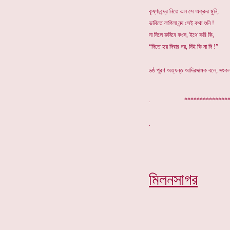
কৃষ্ণচন্দ্রে নিতে এল সে অক্রুর মুনি,
ভাবিতে লাগিলা নন্দ সেই কথা শুনি !
না দিলে রুষিবে কংস, ইথে করি কি,
“দিতে হয় দিবার নয়, দিই কি না দি !”
৬ষ্ঠ পূরণ অত্যন্ত আদিরসাত্মক বলে, সংকলক 
. ****************
মিলনসাগর