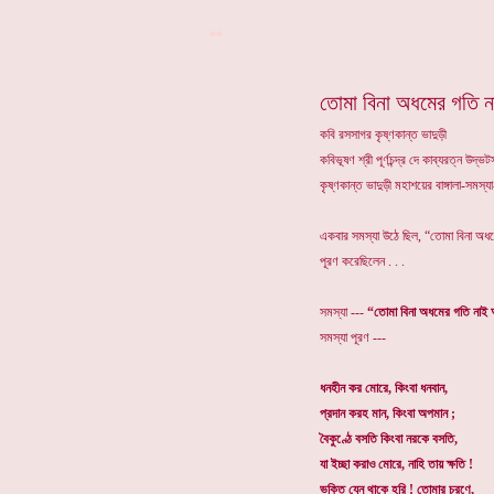
**
তোমা বিনা অধমের গতি 
কবি রসসাগর কৃষ্ণকান্ত ভাদুড়ী
কবিভূষণ শ্রী পূর্ণচন্দ্র দে কাব্যরত্ন উদ
কৃষ্ণকান্ত ভাদুড়ী মহাশয়ের বাঙ্গালা-সমস
একবার সমস্যা উঠে ছিল, “তোমা বিনা অ
পূরণ করেছিলেন . . .
সমস্যা ---
“তোমা বিনা অধমের গতি না
সমস্যা পূরণ ---
ধনহীন কর মোরে, কিংবা ধনবান,
প্রদান করহ মান, কিংবা অপমান ;
বৈকুণ্ঠে বসতি কিংবা নরকে বসতি,
যা ইচ্ছা করাও মোরে, নাহি তায় ক্ষতি !
ভক্তি যেন থাকে হরি ! তোমার চরণে,