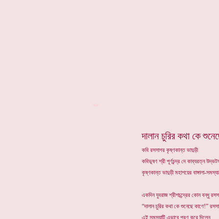
**
দালান চুরির কথা কে শুনে
কবি রসসাগর কৃষ্ণকান্ত ভাদুড়ী
কবিভূষণ শ্রী পূর্ণচন্দ্র দে কাব্যরত্ন উদ
কৃষ্ণকান্ত ভাদুড়ী মহাশয়ের বাঙ্গালা-সমস
একদিন যুবরাজ শ্রীশচন্দ্রের কোন বন্ধু রস
“দালান চুরির কথা কে শুনেছে কাণে!” র
এই সমস্যাটি এভাবে পূরণ করে দিলেন . . .