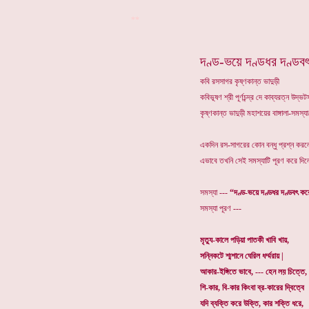
**
দণ্ড-ভয়ে দণ্ডধর দণ্ডব
কবি রসসাগর কৃষ্ণকান্ত ভাদুড়ী
কবিভূষণ শ্রী পূর্ণচন্দ্র দে কাব্যরত্ন উদ
কৃষ্ণকান্ত ভাদুড়ী মহাশয়ের বাঙ্গালা-সমস
একদিন রস-সাগরের কোন বন্ধু প্রশ্ন কর
এভাবে তখনি সেই সমস্যাটি পূরণ করে দিলে
সমস্যা ---
“দণ্ড-ভয়ে দণ্ডধর দণ্ডবৎ ক
সমস্যা পূরণ ---
মৃত্যু-কালে পড়িয়া পাতকী খাবি খায়,
সন্নিকটে শ্মশানে ঘেরিল ধর্ম্মরায় |
আকার-ইঙ্গিতে ভাবে, --- হেন লয় চিত্তে,
শি-কার, বি-কার কিংবা ব্র-কারের দ্বিত্বে
যদি ব্যক্তি করে উক্তি, কার শক্তি ধরে,