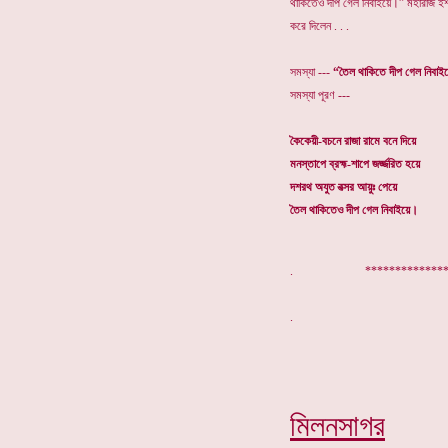
থাকিতেও দীপ গেল নিবাইয়ে।” মহারাজ ইশ
করে দিলেন . . .
সমস্যা ---
“তৈল থাকিতে দীপ গেল নিবা
সমস্যা পূরণ ---
কৈকেয়ী-বচনে রাজা রামে বনে দিয়ে
মনস্তাপে ব্রহ্ম-শাপে জর্জ্জরিত হয়ে
দশরথ অযুত বত্সর আয়ুঃ পেয়ে
তৈল থাকিতেও দীপ গেল নিবাইয়ে।
. ***************
মিলনসাগর