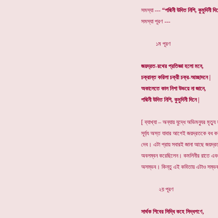
সমস্যা ---
“পদ্মিনী উদিত নিশি, কুমুদিনী দ
সমস্যা পূরণ ---
১ম পূরণ
জয়দ্রত-রথের প্রতিজ্ঞা হলো মনে,
চক্রান্ত করিলা চক্রী চক্র-আচ্ছাদনে |
অকালেতে কাল নিশা উভয়ে না জানে,
পদ্মিনী উদিত নিশি, কুমুদিনী দিনে |
[ ব্যাখ্যা – অন্যায় যুদ্ধে অভিমন্যুর মৃত্
সূর্য্য অস্ত যাবার আগেই জয়দ্রতকে বধ কর
দেব। এটা প্রায় সবারই জানা আছে জয়দ্র
অবলম্বন করেছিলেন। কমলিনীর রাতে এবং কু
অসম্ভব। কিন্তু এই কবিতায় এটাও সম্ভব 
২য় পূরণ
সার্থক শিবের সিদ্ধি কহে সিদ্ধগণে,