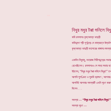
**
নিধুর মধুর টপ্পা শুনিলে বিধ
কবি রসসাগর কৃষ্ণকান্ত ভাদুড়ী
কবিভূষণ শ্রী পূর্ণচন্দ্র দে কাব্যরত্ন উদ
কৃষ্ণকান্ত ভাদুড়ী মহাশয়ের বাঙ্গালা-সমস
একদিন নিধুবাবু, মহারাজ গিরীশচন্দ্রের সভ
রেখেছিলেন। রসসাগরও সে সময় সভায় বসে ছ
উঠলেন, “নিধুর মধুর টপ্পা শুনিলে বিধুর!”
আপনি সুপণ্ডিত ও সুকবি ব্রাহ্মণ ; আপনা
আপনিই আপনার সমস্যাটি এখনি পূরণ করু
দিলেন . . .
সমস্যা ---
“নিধুর মধুর টপ্পা শুনিলে বিধুর!”
সমস্যা পূরণ ---