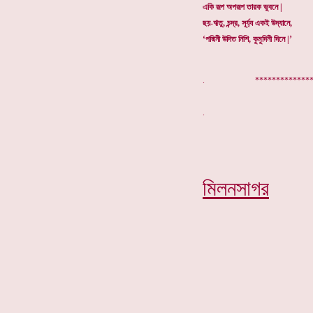
একি রূপ অপরূপ তারক ভুবনে |
ছয়-ঋতু, চন্দ্র, সূর্য্য একই উদ্যানে,
‘পদ্মিনী উদিত নিশি, কুমুদিনী দিনে |’
. ***************
মিলনসাগর