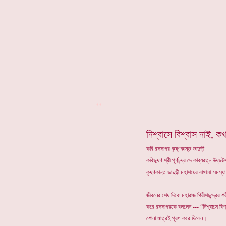
**
নিশ্বাসে বিশ্বাস নাই, ক
কবি রসসাগর কৃষ্ণকান্ত ভাদুড়ী
কবিভূষণ শ্রী পূর্ণচন্দ্র দে কাব্যরত্ন উদ
কৃষ্ণকান্ত ভাদুড়ী মহাশয়ের বাঙ্গালা-সমস
জীবনের শেষ দিকে মহারাজ গিরীশচন্দ্রের 
করে রসসাগরকে বললেন --- “নিশ্বাসে বিশ
শোনা মাত্রই পূরণ করে দিলেন।