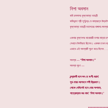
নিশা অবসান
কবি রসসাগর কৃষ্ণকান্ত ভাদুড়ী
কবিভূষণ শ্রী পূর্ণচন্দ্র দে কাব্যরত্ন উদ
কৃষ্ণকান্ত ভাদুড়ী মহাশয়ের বাঙ্গালা-সমস
একবার কৃষ্ণনগর বারোয়ারী তলায় যাত্রা
সেখানে উপস্থিত ছিলেন। একজন তখন ব
এভাবে এই সমস্যাটি পূরণ করে দিলেন . . .
সমস্যা ---
“নিশা অবসান।”
সমস্যা পূরণ ---
চন্দ্রাবলী বলে শুন হে বংশী-বয়ান!
সুখ-তারা-আগমনে শশী ম্রিয়মাণ।
লোকে দেখিলেই হবে মোর অপমান,
গাত্রোথ্বান কর নাথ! ‘নিশা অবসান।’