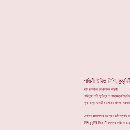
**
পদ্মিনী উদিত নিশি, কুমুদি
কবি রসসাগর কৃষ্ণকান্ত ভাদুড়ী
কবিভূষণ শ্রী পূর্ণচন্দ্র দে কাব্যরত্ন উদ
কৃষ্ণকান্ত ভাদুড়ী মহাশয়ের বাঙ্গালা-সমস
একবার রসসাগরের ভাগ্যে একটি উত্কট সমস্
নিশি কুমুদিনী দিনে।” রসসাগর দেরী না ক