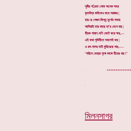
সুধীর পণ্ডিত লোক অনেক সময়
কৃতবিদ্য কবিকেও করে পরাজয় |
হায় রে সেজন কিন্তু মূর্খের সভায়
আসিয়াই তার কাছে হা’র মেনে যায় |
হীরক পাষাণ-মণি কেটে করে ক্ষয়,---
এই কথা পৃথিবীতে সকলেই কয় |
এ রস-সাগর তাই বুঝিয়েছে সার,----
‘পরিলে ভেড়ার শৃঙ্গে ভাঙ্গে হীরের ধার !’
. ***************
মিলনসাগর