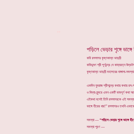
**
পড়িলে ভেড়ার শৃঙ্গে ভাঙ্গ
কবি রসসাগর কৃষ্ণকান্ত ভাদুড়ী
কবিভূষণ শ্রী পূর্ণচন্দ্র দে কাব্যরত্ন উদ
কৃষ্ণকান্ত ভাদুড়ী মহাশয়ের বাঙ্গালা-সমস
একদিন যুবরাজ শ্রীশচন্দ্র কথায় কথায় রস-
ও বিদ্যা-সুন্দরে এমন একটি ভাবপূর্ণ কথ
এইকথা বলেই তিনি রসসাগরকে এই সমস্যাটি 
ভাঙ্গে হীরের ধার!” রসসাগরও তখনি এভাবে 
সমস্যা ---
“পড়িলে ভেড়ার শৃঙ্গে ভাঙ্গে হী
সমস্যা পূরণ ---