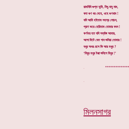
রামনিধি গুপ্ত তুমি, নিধু-বাবু নাম,
কত গুণ ধর দেহে, ওহে গুণধাম !
যদি আমি হইতাম সহস্র লোচন,
প্রাণ ভরে হেরিতাম তোমার বদন !
কর্ণময় হত যদি সর্ব্বাঙ্গ আমার,
আশা মিটে যেত গান শুনিয়া তোমার !
বধূর অধর-রসে কি আর মধুর ?
‘নিধুর মধুর টপ্পা শুনিলে বিধুর !’
. ***************
মিলনসাগর