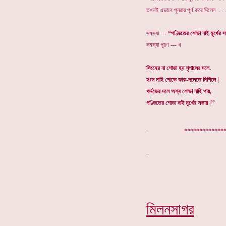
তখনই এভাবে পুনরায় পূর্ণ করে দিলেন . . .
সমস্যা ---
“পণ্ডিতের শোভা নাই মূর্খের
সমস্যা পূরণ --- খ
সিংহের না শোভা হয় শৃগালের দলে.
হংস নাহি শোভে কাক-দলেতে মিশিলে |
গর্দ্দভের দলে অশ্ব শোভা নাহি পায়,
পণ্ডিতের শোভা নাই মূর্খের সভায় |’’
. ***************
মিলনসাগর