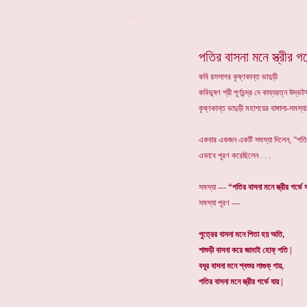
**
পতির বাসনা মনে স্ত্রীর গর
কবি রসসাগর কৃষ্ণকান্ত ভাদুড়ী
কবিভূষণ শ্রী পূর্ণচন্দ্র দে কাব্যরত্ন উদ
কৃষ্ণকান্ত ভাদুড়ী মহাশয়ের বাঙ্গালা-সমস
একবার একজন একটি সমস্যা দিলেন, “পতির ব
এভাবে পূরণ করেছিলেন . . .
সমস্যা ---
“পতির বাসনা মনে স্ত্রীর গর্ভে
সমস্যা পূরণ ---
পুত্রের বাসনা মনে পিতা হয় অতি,
শাশুড়ী বাসনা করে জামাই হোক্ পতি |
বধূর বাসনা মনে শ্বশুর লাগুক্ গায়,
পতির বাসনা মনে স্ত্রীর গর্ভে যায় |