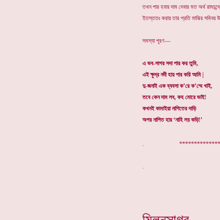
তখন পার হবার দাম দেবার মত অর্থ রামচন্দ্
ইতস্ততঃ করায় তার প্রতি মাঝির সবিনয় 
সমস্যা পূরণ—
এ ভব-সাগর সদা পার কর তুমি,
এই ক্ষুদ্র নদী হায় পার করি আমি |
দু-জনাই এক ব্যবসা ক’রে ক’ম্মে খাই,
তবে কেন দাম লব, কহ মোরে ভাই!
কখনই কামাইয়া নাপিতের দাড়ি
অপর নাপিত হায় ‘নাহি লয় কড়ি!’
. ***************
মিলনসাগর