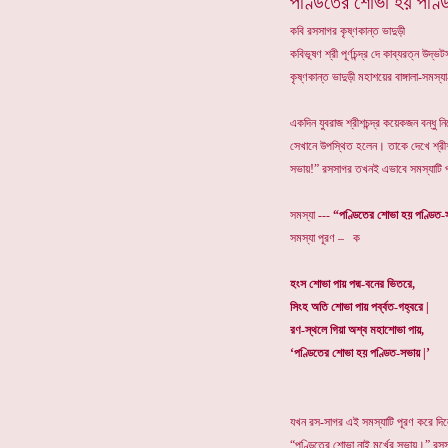
পণ্ডিতের শোভা হয় পণ্
কবি রসসাগর কৃষ্ণকান্ত ভাদুড়ী
কবিভূষণ শ্রী পূর্ণচন্দ্র দে কাব্যরত্ন উদ
কৃষ্ণকান্ত ভাদুড়ী মহাশয়ের বাঙ্গালা-সমস
একদিন যুবরাজ শ্রীশচন্দ্র কয়েকজন বন্ধু
সেখানে উপস্থিত হলেন। তাকে দেখে শ্রীশচ
সভায়!” রসসাগর তখনই এভাবে সমস্যাটি পূ
সমস্যা ---
“পণ্ডিতের শোভা হয় পণ্ডিত
সমস্যা পূরণ – ক
হংস শোভা পায় পদ্ম-বনের ভিতরে,
সিংহ অতি শোভা পায় পর্ব্বত-গহ্বরে |
রণ-স্থলে গিয়া অশ্ব মহাশোভা পায়,
‘পণ্ডিতের শোভা হয় পণ্ডিত-সভায় |’
যখন রস-সাগর এই সমস্যাটি পূরণ করে দ
“পণ্ডিতের শোভা নাই মূর্খের সভায়।” র