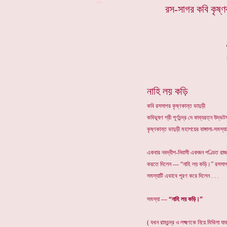
**
রস-সাগর কবি কৃষ্ণক
নাহি লয় কড়ি
কবি রসসাগর কৃষ্ণকান্ত ভাদুড়ী
কবিভূষণ শ্রী পূর্ণচন্দ্র দে কাব্যরত্ন উদ
কৃষ্ণকান্ত ভাদুড়ী মহাশয়ের বাঙ্গালা-সমস
একবার নবদ্বীপ-নিবাসী একজন পণ্ডিত রা
করতে দিলেন --- “নাহি লয় কড়ি।” রসসা
সমস্যাটি এভাবে পূরণ করে দিলেন . . .
সমস্যা ---
“নাহি লয় কড়ি।”
( যখন রামচন্দ্র ও লক্ষ্মণকে নিয়ে মিথিলা য