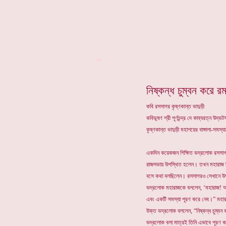
**
নিষ্কন্ধ চুম্বন করে রম
কবি রসসাগর কৃষ্ণকান্ত ভাদুড়ী
কবিভূষণ শ্রী পূর্ণচন্দ্র দে কাব্যরত্ন উদ
কৃষ্ণকান্ত ভাদুড়ী মহাশয়ের বাঙ্গালা-সমস
একদিন কয়েকজন শিক্ষিত ভদ্রলোক রসসাগ
রাজসভায় উপস্থিত হলেন। তখন মহারাজ গ
বসে কথা বলছিলেন। রসসাগরও সেখানে উ
ভদ্রলোক মহারাজকে বললেন, ‘মহারাজ! আ
এবং একটি সমস্যা পূরণ করে নেব।” মহা
উক্ত ভদ্রলোক বললেন, “নিষ্কন্ধ চুম্বন
ভদ্রলোক বলা মাত্রই তিনি এভাবে পূরণ কর