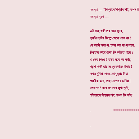
সমস্যা ---
“নিশ্বাসে বিশ্বাস নাই, কখন 
সমস্যা পূরণ ---
এই দেহ খানি তব পরম সুন্দর,
ব্যাধির মন্দির কিন্তু জেনো ওহে নর !
যে ব্যাধি অসাধ্য, তাহা কার সাধ্য সারে,
বিধাতার কাছে বৈদ্য কি করিতে পারে ?
এ দেহ-পিঞ্জর ! তাহে নহে নব-দ্বার,
প্রাণ-পক্ষী তার মধ্যে করিছে বিহার !
কখন সুবিধা পেয়ে কোন্ দ্বার দিয়া
পলাইয়া যাবে, তাহা না পাবে ভাবিয়া |
ওরে মন ! কবে যম লবে লুটে পুটে,
‘নিশ্বাসে বিশ্বাস নাই, কখন্ কি ঘটে!’
. ***************