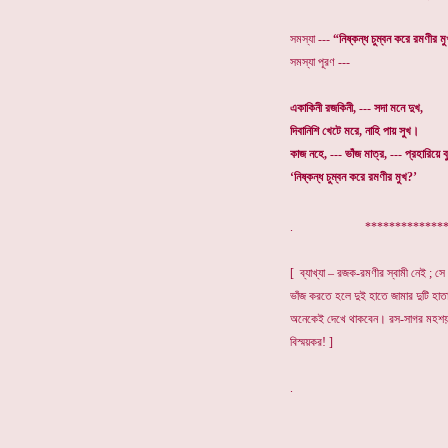
সমস্যা ---
“নিষ্কন্ধ চুম্বন করে রমণীর 
সমস্যা পূরণ ---
একাকিনী রজকিনী, --- সদা মনে দুখ,
দিবানিশি খেটে মরে, নাহি পায় সুখ।
কাজ নহে, --- ভাঁজ মাত্র, --- প্রহারিয়ে ব
‘নিষ্কন্ধ চুম্বন করে রমণীর মুখ?’
. ***************
[ ব্যাখ্যা – রজক-রমণীর স্বামী নেই ; স
ভাঁজ করতে হলে দুই হাতে জামার দুটি হাতা
অনেকেই দেখে থাকবেন। রস-সাগর মহশয় য
বিস্ময়কর! ]