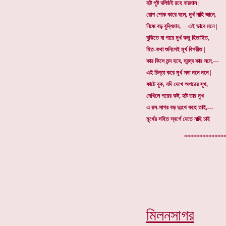
হৃষ্ট পুষ্ট বলিষ্ঠই রহে বারমাস |
রোগ শোক কারে বলে, মূর্খ নাহি জানে,
নিজে বড় বুদ্ধিমান, ---এই ভাবে মনে |
বুঝিতে না পারে মূর্খ কভু হিতাহিত,
হিত-কথা শুনিলেই মূর্খ বিপরীত |
কার কিসে মন্দ হবে, দ্বন্দ্ব কার সনে,---
এই চিন্তা করে মূর্খ সদা মনে মনে |
ফাটে বুক, যদি দেখে অপরের সুখ,
দেখিলে পরের কষ্ট, হৃষ্ট তার মুখ
এ রস-সাগর বড় দুঃখে কহে তাই,---
মূর্খের সহিত স্বর্গে যেতে নাহি চাই
. ***************
মিলনসাগর