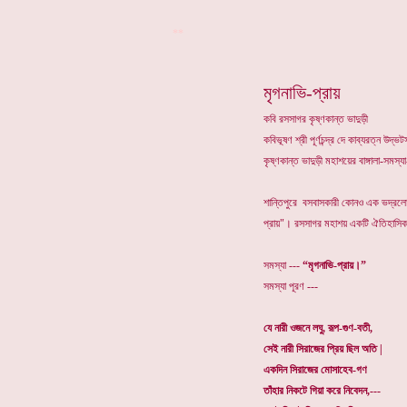
**
মৃগনাভি-প্রায়
কবি রসসাগর কৃষ্ণকান্ত ভাদুড়ী
কবিভূষণ শ্রী পূর্ণচন্দ্র দে কাব্যরত্ন উদ
কৃষ্ণকান্ত ভাদুড়ী মহাশয়ের বাঙ্গালা-সমস
শান্তিপুরে বসবাসকারী কোনও এক ভদ্রলো
প্রায়"। রসসাগর মহাশয় একটি ঐতিহাসিক ঘ
সমস্যা ---
“মৃগনাভি-প্রায়।”
সমস্যা পূরণ ---
যে নারী ওজনে লঘু, রূপ-গুণ-বতী,
সেই নারী সিরাজের প্রিয় ছিল অতি |
একদিন সিরাজের মোসাহেব-গণ
তাঁহার নিকটে গিয়া করে নিবেদন,---