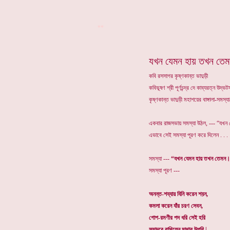
**
যখন যেমন হায় তখন তে
কবি রসসাগর কৃষ্ণকান্ত ভাদুড়ী
কবিভূষণ শ্রী পূর্ণচন্দ্র দে কাব্যরত্ন উদ
কৃষ্ণকান্ত ভাদুড়ী মহাশয়ের বাঙ্গালা-সমস
একবার রাজসভায় সমস্যা উঠল, --- “যখ
এভাবে সেই সমস্যা পূরণ করে দিলেন . . .
সমস্যা ---
“যখন যেমন হায় তখন তেমন
সমস্যা পূরণ ---
অনন্ত-শয্যায় যিনি করেন শয়ন,
কমলা করেন যাঁর চরণ সেবন,
গোপ-রমণীর পদ ধরি সেই হরি
সমাদরে রাখিলেন মাথার উপরি |