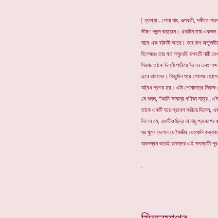
[ ব্যাখ্যা - শোনা যায়, রূপবতী, সঙ্গীতে পা
ভীষণ পছন্দ করতেন। একদিন তার একজন মো
নামে এক বাঈজী আছে। তার রূপ অতুলনীয়
বিশেষতঃ তার মত লঘুদেহি রূপবতী নারী দ
সিরাজ তাকে দিল্লী পাঠিয়ে দিলেন এবং লক্
এনে রাখলেন। কিছুদিন পরে গোলাম হোসেন
অবৈধ প্রণয় হয়। এটা শোনামাত্র সিরাজ
সে বলল, “আমি সামান্য গণিকা মাত্র ; 
তাকে একটি ঘরে প্রবেশ করিয়ে দিলেন, এব
দিলেন যে, একটিও ছিদ্র বা বায়ু প্রবেশের
ঘর খুলে দেখেন যে ফৈজীর দেহখানি কঙ্কা
অবলম্বন করেই রসসাগর এই সমস্যাটী পূ