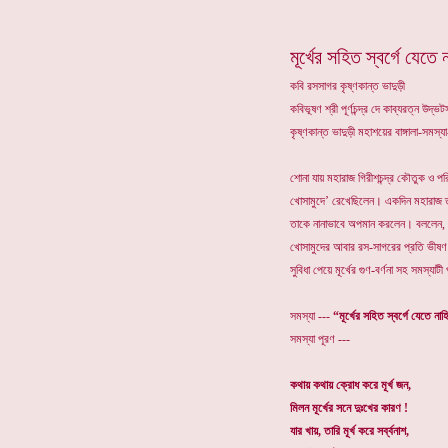
মূর্খের সহিত স্বর্গে যেতে 
কবি রসসাগর কৃষ্ণকান্ত ভাদুড়ী
কবিভূষণ শ্রী পূর্ণচন্দ্র দে কাব্যরত্ন উদ
কৃষ্ণকান্ত ভাদুড়ী মহাশয়ের বাঙ্গালা-সমস
শোনা যায় মহারাজ গিরীশচন্দ্র কৌতুক ও প
খোসামুদে’ রেখেছিলেন। একদিন মহারাজ ত
তাকে নানাভাবে অপমান করলেন। বললেন, “মূ
খোসামুদের আবার রস-সাগরের প্রতি ভীষণ
সুবিধা পেয়ে মূর্খের গুণ-বর্ণনা সহ সমস্যা
সমস্যা ---
“মূর্খের সহিত স্বর্গে যেতে না
সমস্যা পূরণ ---
কথায় কথায় ক্রোধ করে মূর্খ জন,
মিলন মূর্খের সনে দুঃখের কারণ !
যার খায়, তারি মূর্খ করে সর্ব্বনাশ,