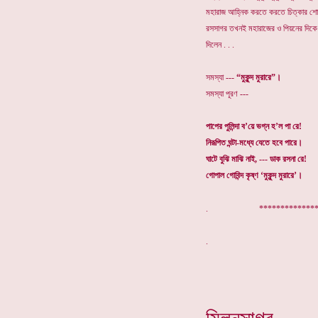
মহারাজ আহ্নিক করতে করতে চিত্কার শ
রসসাগর তখনই মহারাজের ও পিয়নের দিকে
দিলেন . . .
সমস্যা ---
“মুকুন্দ মুরারে”।
সমস্যা পূরণ ---
পাপের পুলিন্দা ব’য়ে ভগ্ন হ’ল পা রে!
নিরূপিত ঘন্টা-মধ্যে যেতে হবে পারে।
ঘাটে বুঝি মাঝি নাই, --- ডাক রসনা রে!
গোপাল গোবিন্দ কৃষ্ণ ‘মুকুন্দ মুরারে’।
. ***************