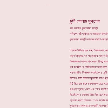
**
মুন্সী গোলাম মুস্তাফা
কবি রসসাগর কৃষ্ণকান্ত ভাদুড়ী
কবিভূষণ শ্রী পূর্ণচন্দ্র দে কাব্যরত্ন উদ
কৃষ্ণকান্ত ভাদুড়ী মহাশয়ের বাঙ্গালা-সমস
মহারাজ গিরীশচন্দ্রের সময় ইজারদারেরা ব
কারণ ইজারদার-গণ পাওনাদারকে অনেক ডিস্
ইজারদারদরা অনেক লাভ করত, কিন্তু পা
করা হয়েছিল যে, রাজীবলোচন সরকার নামে
মহাশয় উচিত শিক্ষালাভ করেছিলেন। মুন্স
ছিলেন। তিনি জাতিতে মুসলমান হলেও হিন্
চিঠি নিয়ে তার কাছে রসসাগরকে যেতে হয়ে
সুপণ্ডিত ব্রাহ্মণ জেনে এবং তাকে যথেষ্ট সম্
দিয়েছিলেন। রসসাগর টাকা নিয়ে এসে মহারা
প্রশংসা করতে লাগলেন। তখন মহারাজ কহি
মুস্তাফাকে লক্ষ্য করে সমস্যাটী সাথেসাথে