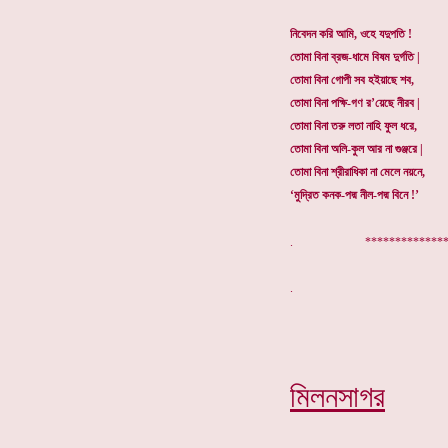
নিবেদন করি আমি, ওহে যদুপতি !
তোমা বিনা ব্রজ-ধামে বিষম দুর্গতি |
তোমা বিনা গোপী সব হইয়াছে শব,
তোমা বিনা পক্ষি-গণ র’য়েছে নীরব |
তোমা বিনা তরু লতা নাহি ফুল ধরে,
তোমা বিনা অলি-কুল আর না গুঞ্জরে |
তোমা বিনা শ্রীরাধিকা না মেলে নয়নে,
‘মুদ্রিত কনক-পদ্ম নীল-পদ্ম বিনে !’
. ***************
মিলনসাগর