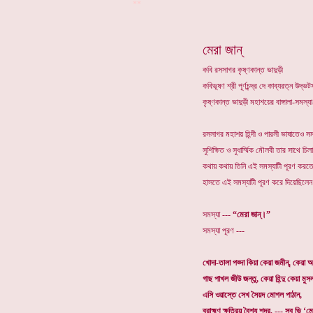
**
মেরা জান্
কবি রসসাগর কৃষ্ণকান্ত ভাদুড়ী
কবিভূষণ শ্রী পূর্ণচন্দ্র দে কাব্যরত্ন উদ
কৃষ্ণকান্ত ভাদুড়ী মহাশয়ের বাঙ্গালা-সমস
রসসাগর মহাশয় হিন্দী ও পারসী ভাষাতেও 
সুশিক্ষিত ও সুধার্ম্মিক মৌলবী তার সাথে
কথায় কথায় তিনি এই সমস্যাটী পূরণ করত
হাসতে এই সমস্যাটী পূরণ করে দিয়েছিলেন 
সমস্যা ---
“মেরা জান্।”
সমস্যা পূরণ ---
খোদা-তালা পয়্দা কিয়া কেয়া জমীন্, কেয়া আস
গাছ পাখল জীউ জন্তু, কেয়া হিন্দু কেয়া মু
এসি ওয়াস্তে সেখ সৈয়দ মোগল পাঠান,
ব্রাহ্মণ ক্ষত্রিয় বৈশ্য শূদ্র, --- সব্ ভি ‘