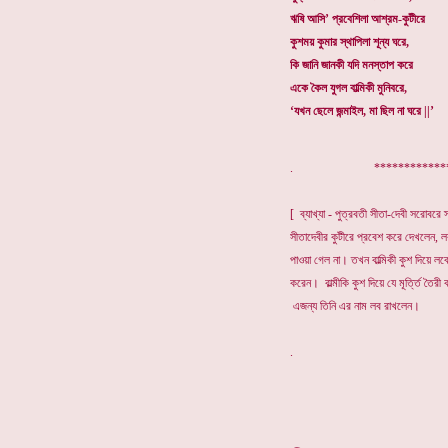
ঋষি আসি’ প্রবেশিলা আশ্রম-কুটীরে
কুশময় কুমার স্থাপিলা শূন্য ঘরে,
কি জানি জানকী যদি মনস্তাপ করে
একে কৈল যুগল বাল্মিকী মুনিবরে,
‘যখন ছেলে জন্মাইল, মা ছিল না ঘরে ||’
. **************
[ ব্যাখ্যা - পুত্রবতী সীতা-দেবী সরোবরে 
সীতাদেবীর কুটীরে প্রবেশ করে দেখলেন,
পাওয়া গেল না। তখন বাল্মিকী কুশ দিয়ে লবে
করেন। বাল্মীকি কুশ দিয়ে যে মূর্ত্তি ত
এজন্য তিনি এর নাম লব রাখলেন।