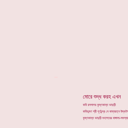
**
মোরে শুদ্ধ করহ এখন
কবি রসসাগর কৃষ্ণকান্ত ভাদুড়ী
কবিভূষণ শ্রী পূর্ণচন্দ্র দে কাব্যরত্ন উদ
কৃষ্ণকান্ত ভাদুড়ী মহাশয়ের বাঙ্গালা-সমস