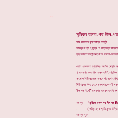
**
মুদ্রিত কনক-পদ্ম নীল-পদ্
কবি রসসাগর কৃষ্ণকান্ত ভাদুড়ী
কবিভূষণ শ্রী পূর্ণচন্দ্র দে কাব্যরত্ন উদ
কৃষ্ণকান্ত ভাদুড়ী মহাশয়ের বাঙ্গালা-সমস
কোন এক সময় সুপ্রসিদ্ধ স্বর্গত গোবিন্দ 
। রসসাগর তার গান শুনে এতটাই আনন্দিত
মহারাজ গিরীশচন্দ্রের সামনে শতমুখে গোব
গিরীশচন্দ্র স্মিত হেসে রসসাগরকে এই সমস
নীল-পদ্ম বিনে!” রসসাগর এভাবে তখনি সমস্
সমস্যা ---
“মুদ্রিত কনক-পদ্ম নীল-পদ্ম বি
. ( শ্রীকৃষ্ণের প্রতি বৃন্দার উক্তি
সমস্যা পূরণ ---