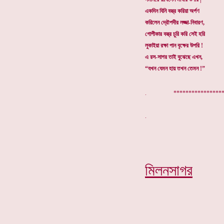
একদিন যিনি বস্ত্র করিয়া অর্পণ
করিলেন দ্রৌপদীর লজ্জা-নিবারণ,
গোপীকার বস্ত্র চুরি করি সেই হরি
লুকাইয়া রক্ষা পান বৃক্ষের উপরি !
এ রস-সাগর তাই বুঝেছে এখন,
“যখন যেমন হায় তখন তেমন !”
. *****************
মিলনসাগর