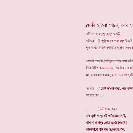
**
মেকী হ’লো সাচ্চা, আর সা
কবি রসসাগর কৃষ্ণকান্ত ভাদুড়ী
কবিভূষণ শ্রী পূর্ণচন্দ্র দে কাব্যরত্ন উদ
কৃষ্ণকান্ত ভাদুড়ী মহাশয়ের বাঙ্গালা-সমস
একদিন মহারাজ গিরীশচন্দ্র সভায় বসে কলি
দিকে ইঙ্গিত করে বললেন, “মেকী হ’লো সা
মহারাজের মনের ভাব বুঝতে পেরে সমস্যাট
সমস্যা ---
“মেকী হ’লো সাচ্চা, আর সাচ্
সমস্যা পূরণ ---
. ( কলিকাল-বর্ণন )
এক মুটো অন্ন নাই পণ্ডিতের পেটে,
খাসা খাসা খাদ্য জোটে মূর্খের নিকটে |
শাস্ত্রালাপে নাহি যায় পণ্ডিতের মতি,