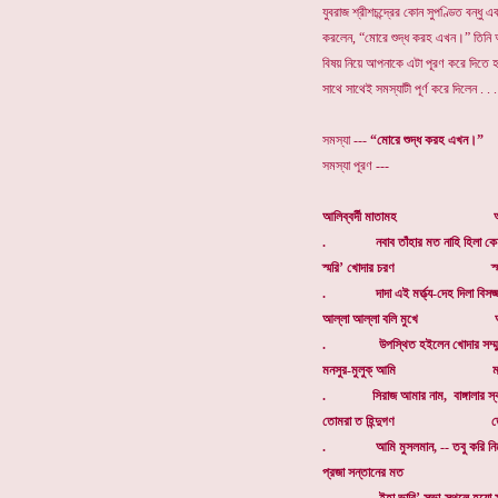
যুবরাজ শ্রীশচন্দ্রের কোন সুপণ্ডিত বন্ধ
করলেন, “মোরে শুদ্ধ করহ এখন।” তিনি 
বিষয় নিয়ে আপনাকে এটা পূরণ করে দিতে 
সাথে সাথেই সমস্যাটী পূর্ণ করে দিলেন . . .
সমস্যা ---
“মোরে শুদ্ধ করহ এখন।”
সমস্যা পূরণ ---
আলিব্বর্দী মাতামহ আলিব্বর
. নবাব তাঁহার মত নাহি হিলা কে
স্মরি’ খোদার চরণ স্মরি’ 
. দাদা এই মর্ত্ত্য-দেহ দিলা বিসর্জ্জ
আল্লা আল্লা বলি মুখে আল্লা
. উপস্থিত হইলেন খোদার সম্মুখ
মনসুর-মুলুক্ আমি মনসুর-
. সিরাজ আমার নাম, বাঙ্গালার স্বা
তোমরা ত হিন্দুগণ তোমরা ত
. আমি মুসলমান, -- তবু করি নিমন্
প্রজা সন্তানের মত প্রজা