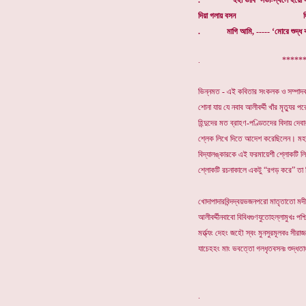
. ইহা ভাবি’ সভা-স্থলে হয়ো সম
দিয়া গলায় বসন দিয়া গ
. মাগি আমি, ----- ‘মোরে শুদ্ধ 
. ************
ভিন্নমত - এই কবিতার সংকলক ও সম্পাদক শ্
শোনা যায় যে নবাব আলীবর্দ্দী খাঁর মৃত্যুর
হিন্দুদের মত ব্রাহণ-পণ্ডিতদের বিদায় দেবা
শ্লেক লিখে দিতে আদেশ করেছিলেন। মহার
বিদ্যালঙ্কারকে এই ফরমায়েশী শ্লোকটি লি
শ্লোকটি রচনাকালে একটু “রগড় করে” তা 
খোদাপাদারবিন্দদ্বয়ভজনপরো মাতৃতাতো মদ
আলীবর্দ্দীনবাবো বিবিধগুণযুতোহল্লামুখঃ পশ্
মর্ত্ত্যং দেহং জহৌ স্বং মুনসুরমূলকঃ সীরাজ
যাচেহহং মাং ভবত্তো গলধৃতবসনঃ শুদ্ধতা