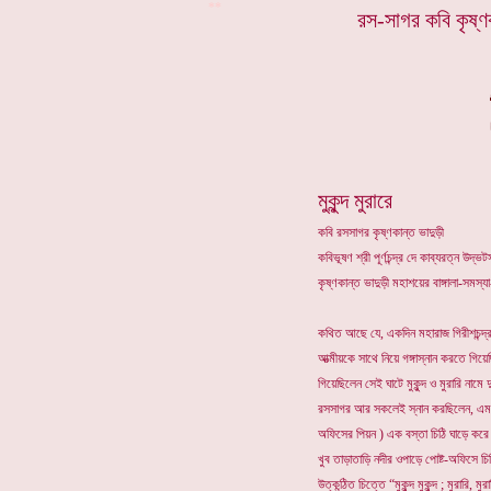
**
রস-সাগর কবি কৃষ্ণক
মুকুন্দ মুরারে
কবি রসসাগর কৃষ্ণকান্ত ভাদুড়ী
কবিভূষণ শ্রী পূর্ণচন্দ্র দে কাব্যরত্ন উদ
কৃষ্ণকান্ত ভাদুড়ী মহাশয়ের বাঙ্গালা-সমস
কথিত আছে যে, একদিন মহারাজ গিরীশচন্দ্
আত্মীয়কে সাথে নিয়ে গঙ্গাস্নান করতে গি
গিয়েছিলেন সেই ঘাটে মুকুন্দ ও মুরারি না
রসসাগর আর সকলেই স্নান করছিলেন, এম
অফিসের পিয়ন ) এক বস্তা চিঠি ঘাড়ে ক
খুব তাড়াতাড়ি নদীর ওপাড়ে পোষ্ট-অফিসে 
উত্কন্ঠিত চিত্তে “মুকুন্দ মুকুন্দ ; মুরার