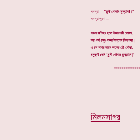
সমস্যা ---
“মুন্সী গোলাম মুস্তাফা।”
সমস্যা পূরণ ---
সকল বাণিজ্য হতে ইজারদারী তোফা,
দয়া-ধর্ম্ম-চক্ষুঃ-লজ্জা ইস্তফা তিন দফা |
এ রস-সাগর জানে অনেক চৌ-গোঁফা,
মনুষ্যই দেখি ‘মুন্সী গোলাম মুস্তাফা |’
. ***************
মিলনসাগর