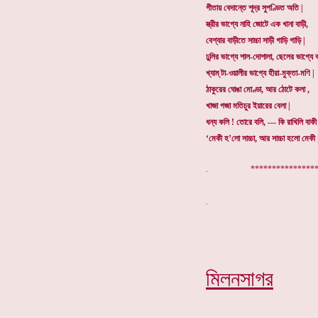
গীতায় বেদান্তে শূদ্র সুপণ্ডিত অতি |
স্ত্রীর ভাগ্যে নাহি জোটে এক খানা বাড়ী,
বেশ্যার বাড়ীতে সাচ্চা সাড়ী গাড়ি গাড়ি |
ঢুলির ভাগ্যে শাল-দোশালা, ছেলের ভাগ্যে ক
খ্যাম্ টা-ওয়ালীর ভাগ্যে হীরা-মুক্তা-মণি |
ঠাকুরের ঘোঙা মোণ্ডা, আর ঠোটে কলা ,
খাজা গজা মতিচুর ইয়ারের বেলা |
ধন্য কলি ! তোরে বলি, --- কি রাখিলি বাকী
‘মেকী হ’লো সাচ্চা, আর সাচ্চা হলো মেকী 
. ****************
মিলনসাগর