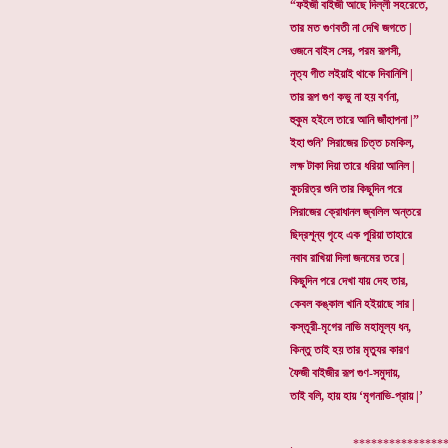
“ফইজী বাইজী আছে দিল্লী সহরেতে,
তার মত গুণবতী না দেখি জগতে |
ওজনে বাইস সের, পরম রূপসী,
নৃত্য গীত লইয়াই থাকে দিবানিশি |
তার রূপ গুণ কভু না হয় বর্ণনা,
হুকুম হইলে তারে আনি জাঁহাপনা |”
ইহা শুনি’ সিরাজের চিত্ত চমকিল,
লক্ষ টাকা দিয়া তারে ধরিয়া আনিল |
কুচরিত্র শুনি তার কিছুদিন পরে
সিরাজের ক্রোধানল জ্বলিল অন্তরে
ছিদ্রশূন্য গৃহে এক পূরিয়া তাহারে
নবাব রাখিয়া দিলা জনমের তরে |
কিছুদিন পরে দেখা যায় দেহ তার,
কেবল কঙ্কাল খানি হইয়াছে সার |
কস্তূরী-মৃগের নাভি মহামূল্য ধন,
কিন্তু তাই হয় তার মৃত্যুর কারণ
ফৈজী বাইজীর রূপ গুণ-সমুদায়,
তাই বলি, হায় হায় ‘মৃগনাভি-প্রায় |’
. ****************