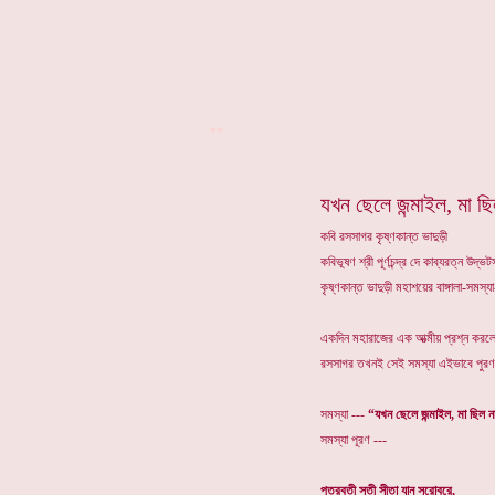
**
যখন ছেলে জন্মাইল, মা ছি
কবি রসসাগর কৃষ্ণকান্ত ভাদুড়ী
কবিভূষণ শ্রী পূর্ণচন্দ্র দে কাব্যরত্ন উদ
কৃষ্ণকান্ত ভাদুড়ী মহাশয়ের বাঙ্গালা-সমস
একদিন মহারাজের এক আত্মীয় প্রশ্ন করলে
রসসাগর তখনই সেই সমস্যা এইভাবে পুরণ 
সমস্যা ---
“যখন ছেলে জন্মাইল, মা ছিল 
সমস্যা পূরণ ---
পুত্রবতী সতী সীতা যান সরোবরে,