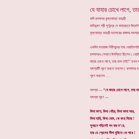
যে যাহার চোখে লাগে, তা
কবি রসসাগর কৃষ্ণকান্ত ভাদুড়ী
কবিভূষণ শ্রী পূর্ণচন্দ্র দে কাব্যরত্ন উদ
কৃষ্ণকান্ত ভাদুড়ী মহাশয়ের বাঙ্গালা-সমস
একদিন মহারাজ গিরীশচন্দ্র তার বেয়াইম
রসসাগরও সেখানে উপস্থিত ছিলেন। বেয়া
যাহার চোখে লাগে, তার ভাল তাই!” তখ
সমস্যাটী পূরণ করতে বললেন। রসসাগর মহ
পূরণ করলেন . . .
সমস্যা ---
“যে যাহার চোখে লাগে, তার ভ
সমস্যা পূরণ ---
কিবা কাণা, কিবা খোঁড়া, কিবা কালা আর,
কিবা হাড়ি, কিবা ডোম, কে করে বিচার !
সুনয়নে পড়িলেই সব যায় ত’রে,
হায় রে প্রেমের লীলা বুঝিতে কে পারে !