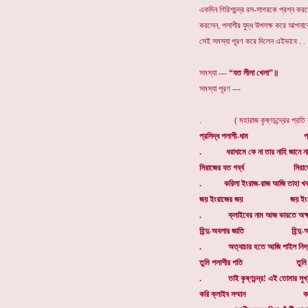
একদিন গিরিশচন্দ্র রস-সাগরকে প্রশ্ন 
করলেন, পলাশীর যুদ্ধ উপলক্ষ করে আপন
সেই সমস্যা পূরণ করে দিলেন এইভাবে . . 
সমস্যা ---
“যত লীলা খেলা”॥
সমস্যা পূরণ ---
. ( মহারাজ কৃষ্ণচন্দ্রের প্রতি ক
প্রসিদ্ধ পলাশী-ধাম প্রসিদ্
. ধরাধামে কে না তার নাহি জানে না
সিরাজের যত গর্ব্ব সিরাজের য
. করিলা ইংরাজ-রাজ আজি তাহা খর্ব্
জয় ইংরাজের জয় জয় ইংরা
. ক্লাইবের নাম আজ ভারতে অক্ষ
হিন্দু-অবলার জাতি হিন্দু-অব
. অত্যাচার হতে আজি পাইল নিস্কৃ
তুমি পলাশীর পতি তুমি পলা
. তাই কৃষ্ণচন্দ্র! এই তোমার সুখ
করি ক্লাইব সম্মান করি ক্ল