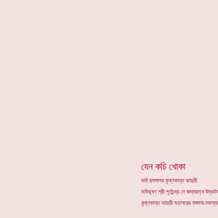
**
যেন কচি খোকা
কবি রসসাগর কৃষ্ণকান্ত ভাদুড়ী
কবিভূষণ শ্রী পূর্ণচন্দ্র দে কাব্যরত্ন উদ
কৃষ্ণকান্ত ভাদুড়ী মহাশয়ের বাঙ্গালা-সমস