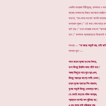
একদিন মহারাজ গিরীশচন্দ্র, রসসাগর ও অ
কাজের ফলাফলের বিষয়ে আলোচনা করছি
বললেন, “রস-সাগর মহশয়! আপনি ভাগ্য
ভাগ্যবান পুরুষ।” এই কথা শোনা মাত্র রস
ঘটে তার।” তখন মহারাজ বললেন “আপনার
হবে।” রসসাগর প্রকারান্তরে নিজেকেই লক্
সমস্যা ---
“যা আছে অদৃষ্টে যার, তাই ঘ
সমস্যা পূরণ ---
গমন করেন ব্রহ্মা হংসের উপরে,
হংস কিন্তু চিরদিন কাদা ঘেঁটে মরে !
গরুড় বিষ্ণুরে লয়ে ঘুরে ভূমণ্ডল,
কিন্তু গরুড়ের ভাগ্যে সর্পই কেবল |
চড়েন বৃষের স্কন্ধে শিব বারমাস,
বৃষের অদৃষ্টে কিন্তু একমাত্র ঘাস |
যে কেহই মহতের লউক আশ্রয়,
প্রাক্তন কর্ম্মের ফল ঘুচিবার নয় |
এ রস-সাগর তাই বুঝিয়াছে সার,