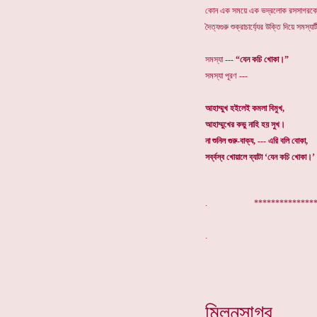
কোন এক সময়ে এক ভদ্রলোক রসসাগরকে প
দৈত্যগুরু শুক্রাচার্য্যের উক্তি দিয়ে সমস্য
সমস্যা ---
“যেন কচি খোকা।”
সমস্যা পূরণ ---
আহাম্মুখ হইলেই কমলা বিমুখ,
আহাম্মুখের কভু নাহি হয় সুখ।
না শুনিল গুরু-বাক্য, --- এরি বলি বোকা,
সর্ব্বস্ব খোয়ালে ব্যাটা ‘যেন কচি খোকা।’
. ****************
মিলনসাগর