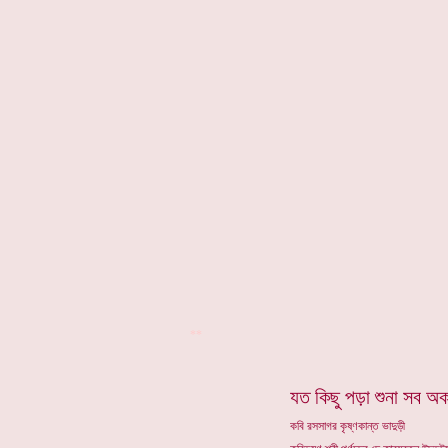
**
যত কিছু পড়া শুনা সব অ
কবি রসসাগর কৃষ্ণকান্ত ভাদুড়ী