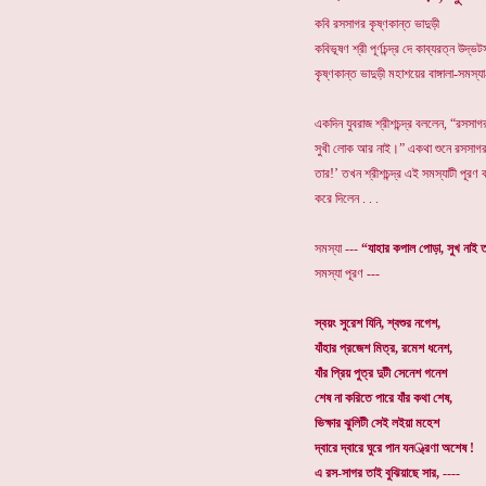
কবি রসসাগর কৃষ্ণকান্ত ভাদুড়ী
কবিভূষণ শ্রী পূর্ণচন্দ্র দে কাব্যরত্ন উদ
কৃষ্ণকান্ত ভাদুড়ী মহাশয়ের বাঙ্গালা-সমস
একদিন যুবরাজ শ্রীশচন্দ্র বললেন, “রসস
সুখী লোক আর নাই।” একথা শুনে রসসাগর 
তার!’ তখন শ্রীশচন্দ্র এই সমস্যাটী পূর
করে দিলেন . . .
সমস্যা ---
“যাহার কপাল পোড়া, সুখ নাই 
সমস্যা পূরণ ---
স্বয়ং সুরেশ যিনি, শ্বশুর নগেশ,
যাঁহার প্রজেশ মিত্র, রমেশ ধনেশ,
যাঁর প্রিয় পুত্র দুটী সেনেশ গনেশ
শেষ না করিতে পারে যাঁর কথা শেষ,
ভিক্ষার ঝুলিটী সেই লইয়া মহেশ
দ্বারে দ্বারে ঘুরে পান যন্ত্রণা অশেষ !
এ রস-সাগর তাই বুঝিয়াছে সার, ----