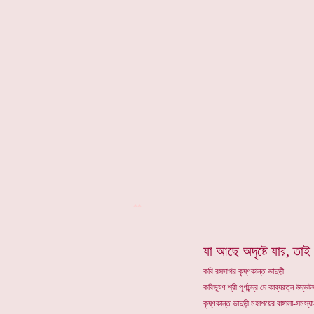
**
যা আছে অদৃষ্টে যার, তাই
কবি রসসাগর কৃষ্ণকান্ত ভাদুড়ী
কবিভূষণ শ্রী পূর্ণচন্দ্র দে কাব্যরত্ন উদ
কৃষ্ণকান্ত ভাদুড়ী মহাশয়ের বাঙ্গালা-সমস