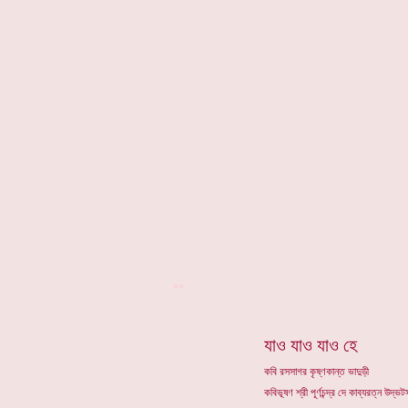
**
যাও যাও যাও হে
কবি রসসাগর কৃষ্ণকান্ত ভাদুড়ী
কবিভূষণ শ্রী পূর্ণচন্দ্র দে কাব্যরত্ন উদ