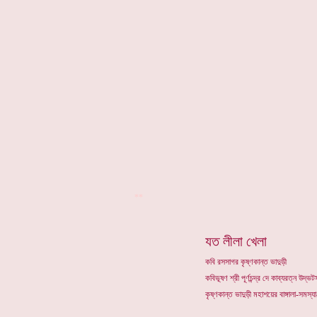
**
যত লীলা খেলা
কবি রসসাগর কৃষ্ণকান্ত ভাদুড়ী
কবিভূষণ শ্রী পূর্ণচন্দ্র দে কাব্যরত্ন উদ
কৃষ্ণকান্ত ভাদুড়ী মহাশয়ের বাঙ্গালা-সমস