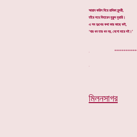
আয়ান করিল বিয়ে রাধিকা সুন্দরী,
তাঁরে লয়ে বিহারেন মুকুন্দ মুরারি।
এ সব দুঃখের কথা কার কাছে কই,
‘যার ধন তার ধন নয়, নেপো মারে দই।’
. **************
মিলনসাগর