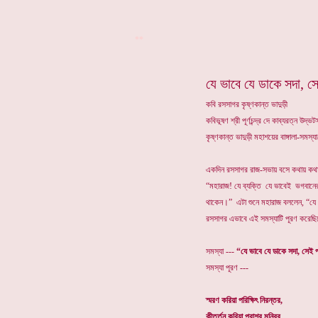
**
যে ভাবে যে ডাকে সদা, স
কবি রসসাগর কৃষ্ণকান্ত ভাদুড়ী
কবিভূষণ শ্রী পূর্ণচন্দ্র দে কাব্যরত্ন উদ
কৃষ্ণকান্ত ভাদুড়ী মহাশয়ের বাঙ্গালা-সমস
একদিন রসসাগর রাজ-সভায় বসে কথায় কথা
“মহারাজ! যে ব্যক্তি যে ভাবেই ভগবানের
থাকেন।” এটা শুনে মহারাজ বললেন, “যে 
রসসাগর এভাবে এই সমস্যাটি পূরণ করেছিল
সমস্যা ---
“যে ভাবে যে ডাকে সদা, সেই 
সমস্যা পূরণ ---
স্মরণ করিয়া পরিক্ষিৎ নিরন্তর,
কীর্ত্তন করিয়া পরাশর মুনিবর,