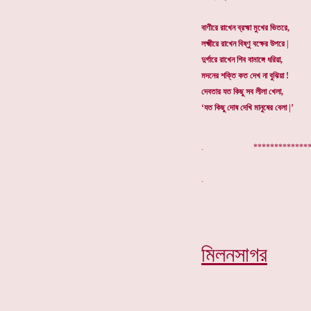
বাণীরে রাখেন ব্রহ্মা মুখের ভিতরে,
লক্ষ্মীরে রাখেন বিষ্ণু বক্ষের উপরে |
দুর্গারে রাখেন শিব বামাঙ্গে ধরিয়া,
মদনের শক্তি কত দেখ না বুঝিয়া !
দেবতার যত কিছু সব লীলা খেলা,
‘যত কিছু দোষ দেখি মানুষের বেলা |’
. ***************
মিলনসাগর