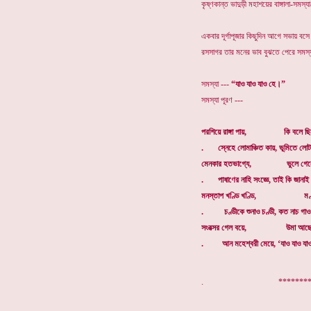
কৃষ্ণকান্ত ভাদুড়ী মহাশয়ের বাঙ্গালা-সমস
একবার দূর্গাপূজার কিছুদিন আগে সভায় বস
রসসাগর তার মনের ভাব বুঝতে পেরে সমস্যা
সমস্যা ---
“যাও যাও যাও হে।”
সমস্যা পূরণ ---
পরশিয়ে রাঙ্গা পায়, কি বলে ছিল
. স্নেহে লোমাঞ্চিত কায়, ভূমিতে লোটা
মেনকার হতভাগ্যে, ভুলে গেলে সে
. পাষাণের নাহি সংজ্ঞে, তাই কি জানাই 
মনস্তাপ খণ্ডি খণ্ডি, মণ্ডপে 
. চণ্ডীকে শুনাও চণ্ডী, কত নাচ গাও 
সংবত্সর গেল বয়ে, উমা আছে প
. আন মহেশ্বরী মেয়ে, ‘যাও যাও যাও 
. ************