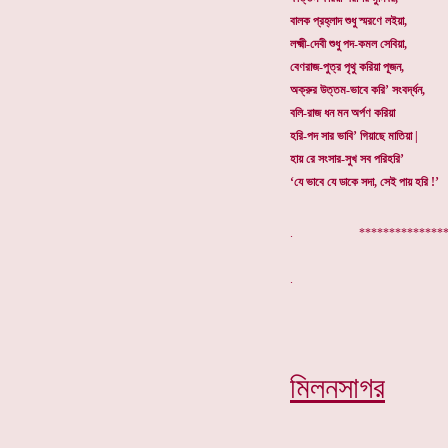
বালক প্রহ্লাদ শুধু স্মরণে লইয়া,
লক্ষ্মী-দেবী শুধু পদ-কমল সেবিয়া,
বেণরাজ-পুত্র পৃথু করিয়া পূজন,
অক্রুর উত্তম-ভাবে করি’ সংবর্দ্ধন,
বলি-রাজ ধন মন অর্পণ করিয়া
হরি-পদ সার ভাবি’ গিয়াছে মাতিয়া |
হায় রে সংসার-সুখ সব পরিহরি’
‘যে ভাবে যে ডাকে সদা, সেই পায় হরি !’
. ****************
মিলনসাগর