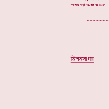
“যা আছে অদৃষ্টে যার, তাই ঘটে তার !’
. ****************
মিলনসাগর