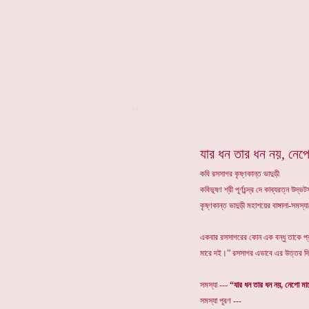
**
যার ধন তার ধন নয়, নেপ
কবি রসসাগর কৃষ্ণকান্ত ভাদুড়ী
কবিভূষণ শ্রী পূর্ণচন্দ্র দে কাব্যরত্ন উদ
কৃষ্ণকান্ত ভাদুড়ী মহাশয়ের বাঙ্গালা-সমস
একবার রসসাগরের কোন এক বন্ধু তাকে প্র
মারে দই।” রসসাগর এভাবে এর উত্তর দিয়
সমস্যা ---
“যার ধন তার ধন নয়, নেপো মা
সমস্যা পূরণ ---