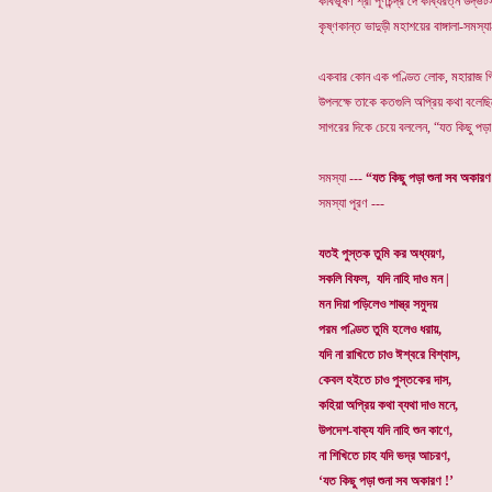
কবিভূষণ শ্রী পূর্ণচন্দ্র দে কাব্যরত্ন উদ
কৃষ্ণকান্ত ভাদুড়ী মহাশয়ের বাঙ্গালা-সমস
একবার কোন এক পণ্ডিত লোক, মহারাজ গিরীশ
উপলক্ষে তাকে কতগুলি অপ্রিয় কথা বলেছি
সাগরের দিকে চেয়ে বললেন, “যত কিছু পড়
সমস্যা ---
“যত কিছু পড়া শুনা সব অকার
সমস্যা পূরণ ---
যতই পুস্তক তুমি কর অধ্যয়ণ,
সকলি বিফল, যদি নাহি দাও মন |
মন দিয়া পড়িলেও শাস্ত্র সমুদয়
পরম পণ্ডিত তুমি হলেও ধরায়,
যদি না রাখিতে চাও ঈশ্বরে বিশ্বাস,
কেবল হইতে চাও পুস্তকের দাস,
কহিয়া অপ্রিয় কথা ব্যথা দাও মনে,
উপদেশ-বাক্য যদি নাহি শুন কাণে,
না শিখিতে চাহ যদি ভদ্র আচরণ,
‘যত কিছু পড়া শুনা সব অকারণ !’