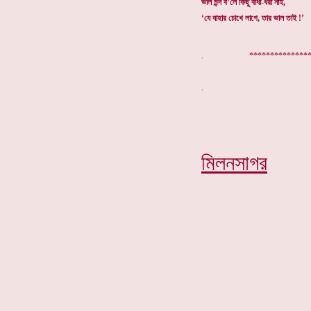
ভাল মন্দ ব’লে কিছু বাঁধা-ধরা নাই,
‘যে যাহার চোখে লাগে, তার ভাল তাই !’
. ****************
মিলনসাগর