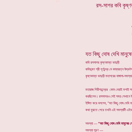
**
রস-সাগর কবি কৃষ্ণক
যত কিছু দোষ দেখি মানুষে
কবি রসসাগর কৃষ্ণকান্ত ভাদুড়ী
কবিভূষণ শ্রী পূর্ণচন্দ্র দে কাব্যরত্ন উদ
কৃষ্ণকান্ত ভাদুড়ী মহাশয়ের বাঙ্গালা-সমস
মহারাজ গিরীশচন্দ্রের কোন বেয়াই মশাই
করছিলেন। রসসাগরও সেই সময় সেখানে উ
ইঙ্গিত করে বললেন, “যত কিছু দোষ দেখি ম
কথা বুঝতে পেরে তখনি এই সমস্যাটী এইভা
সমস্যা ---
“যত কিছু দোষ দেখি মানুষের ব
সমস্যা পূরণ ---