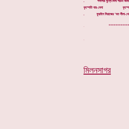
. পলাশীর যুদ্ধে দিলা পাঁচটী কামান
বৃহস্পতি বার-বেলা বৃহস্পতি 
. ফুরাইল সিরাজের ‘যত লীলা-খেলা
. **************
মিলনসাগর