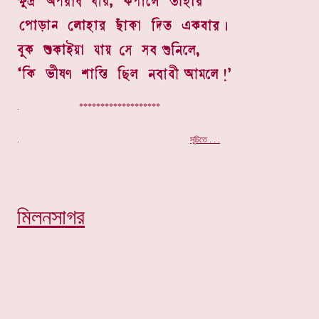
. *******************
.
সূচিতে . . .
মিলনসাগর