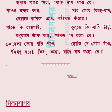
. *******************
.
সূচিতে . . .
মিলনসাগর