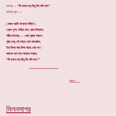
সমস্যা ---
“কি রকমে ছয় রিপু দিব বলি-দান!”
সমস্যা পূরণ ---
( গুরুর প্রতি ভক্তের উক্তি )
প্রেম-পুষ্প, ভক্তি-জল, ধ্যান-বিল্বদল,
শরীর-নৈবেদ্য,---- মোর পূজার সম্বল |
পূজা হেতু এই মাত্র মোর আয়োজন,
ইহা ভিন্ন আর কিবা আছে মোর ধন !
গুরুদেব বলে দাও আমারে সন্ধান,
“কি রকমে ছয় রিপু দিব বলি-দান !”
. *******************
.
সূচিতে . . .
মিলনসাগর