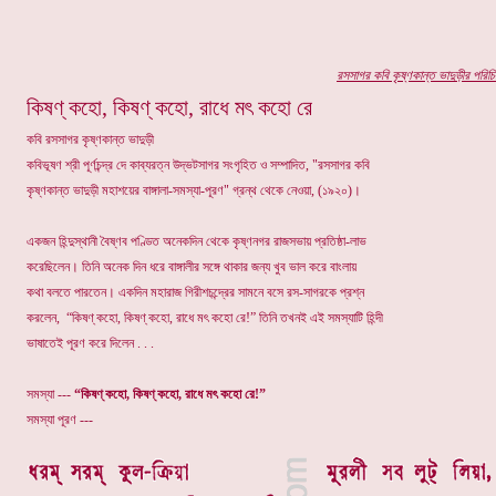
র
সসাগর কবি কৃষ্ণকান্ত ভাদুড়ীর
পরিচি
কিষণ্ কহো, কিষণ্ কহো, রাধে মৎ কহো রে
কবি রসসাগর কৃষ্ণকান্ত ভাদুড়ী
কবিভূষণ শ্রী পূর্ণচন্দ্র দে কাব্যরত্ন উদ্ভটসাগর সংগৃহিত ও সম্পাদিত, "রসসাগর কবি
কৃষ্ণকান্ত ভাদুড়ী মহাশয়ের বাঙ্গালা-সমস্যা-পূরণ" গ্রন্থ থেকে নেওয়া, (১৯২০)।
একজন হিন্দুস্থানী বৈষ্ণব পণ্ডিত অনেকদিন থেকে কৃষ্ণনগর রাজসভায় প্রতিষ্ঠা-লাভ
করেছিলেন। তিনি অনেক দিন ধরে বাঙ্গালীর সঙ্গে থাকার জন্য খুব ভাল করে বাংলায়
কথা বলতে পারতেন। একদিন মহারাজ গিরীশচন্দ্রের সামনে বসে রস-সাগরকে প্রশ্ন
করলেন, “কিষণ্ কহো, কিষণ্ কহো, রাধে মৎ কহো রে!” তিনি তখনই এই সমস্যাটি হিন্দী
ভাষাতেই পূরণ করে দিলেন . . .
সমস্যা ---
“কিষণ্ কহো, কিষণ্ কহো, রাধে মৎ কহো রে!”
সমস্যা পূরণ ---