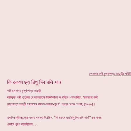
র
সসাগর কবি কৃষ্ণকান্ত ভাদুড়ীর
পরিচি
কি রকমে ছয় রিপু দিব বলি-দান
কবি রসসাগর কৃষ্ণকান্ত ভাদুড়ী
কবিভূষণ শ্রী পূর্ণচন্দ্র দে কাব্যরত্ন উদ্ভটসাগর সংগৃহিত ও সম্পাদিত, "রসসাগর কবি
কৃষ্ণকান্ত ভাদুড়ী মহাশয়ের বাঙ্গালা-সমস্যা-পূরণ" গ্রন্থ থেকে নেওয়া, (১৯২০)।
একদিন শ্রীশচন্দ্রের সভায় সমস্যা উঠেছিল, “কি রকমে ছয় রিপু দিব বলি-দান!” রস-সাগর
এভাবে পূরণ করেছিলেন . . .