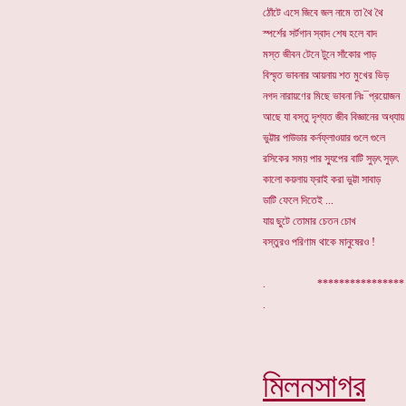
ঠোঁটে এসে জিবে জল নামে তা থৈ থৈ
স্পর্শের সর্টগান স্বাদ শেষ হলে বাদ
মস্ত জীবন টেনে টুনে সাঁকোর পাড়
বিস্মৃত ভাবনার আয়নায় শত মুখের ভিড়
নগদ নারায়ণের মিছে ভাবনা নিঃ¯প্রয়োজন
আছে যা বস্তু দৃশ্যত জীব বিজ্ঞানের অধ্যায়
ভুট্টার পাউডার কর্নফ্লাওয়ার গুলে গুলে
রসিকের সময় পার স্যুপের বাটি সুড়ৎ সুড়ৎ
কালো কয়লায় ফ্রাই করা ভুট্টা সাবাড়
ডাটি ফেলে দিতেই ...
যায় ছুটে তোমার চেতন চোখ
বস্তুরও পরিণাম থাকে মানুষেরও !
. *********
মিলনসাগর