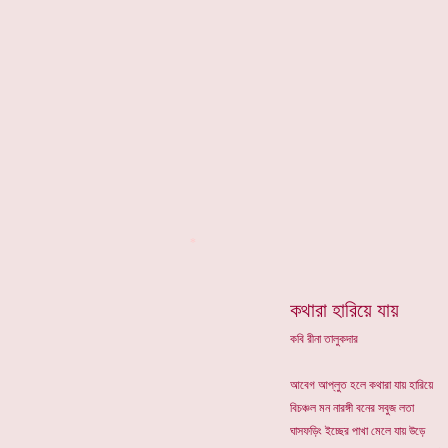
*
কথারা হারিয়ে যায়
কবি রীনা তালুকদার
আবেগ আপ্লুত হলে কথারা যায় হারিয়ে
বিচঞ্চল মন নারঙ্গী বনের সবুজ লতা
ঘাসফড়িং ইচ্ছের পাখা মেলে যায় উড়ে