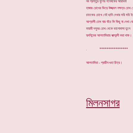
নব প্রস্তুর যুগের গবেষকের আরাধনা
হাজার চোখের ভিড়ে উজ্জ্বল নক্ষত্র চোখ 
চাতকের চোখে নেই ছানি দেখার মরি মরি ইচ
আগ্রাসী চোখ যার বাঁচে কি কিছু না দেখা থ
মায়াবী দস্যুর চোখ থেকে ভালোবাসা তুলে
হৃদপিন্ডের আলতামিরায় বাক্সবন্দী করা থাক
. **********
আলতামিরা - প্রাচীন গুহা চিত্র।
মিলনসাগর