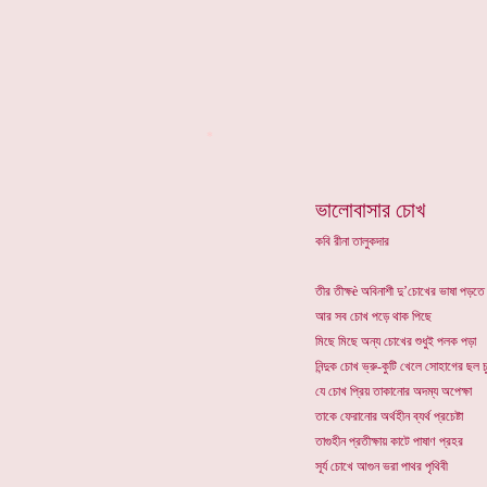
*
ভালোবাসার চোখ
কবি রীনা তালুকদার
তীর তীক্ষè অবিনাশী দু’চোখের ভাষা পড়ত
আর সব চোখ পড়ে থাক পিছে
মিছে মিছে অন্য চোখের শুধুই পলক পড়া
নিন্দুক চোখ ভ্রু-কুটি খেলে সোহাগের ছল 
যে চোখ প্রিয় তাকানোর অদম্য অপেক্ষা
তাকে ফেরানোর অর্থহীন ব্যর্থ প্রচেষ্টা
তাগুহীন প্রতীক্ষায় কাটে পাষাণ প্রহর
সূর্য চোখে আগুন ভরা পাথর পৃথিবী