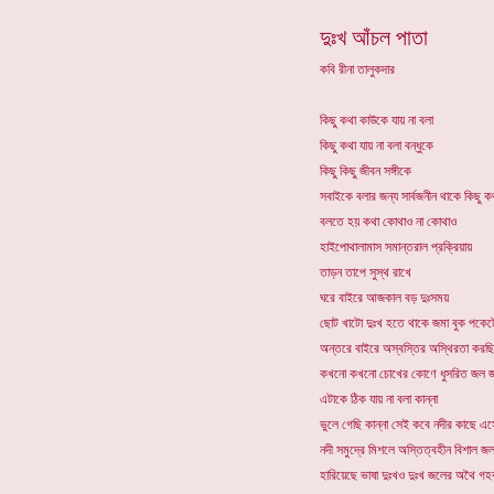
দুঃখ আঁচল পাতা
কবি রীনা তালুকদার
কিছু কথা কাউকে যায় না বলা
কিছু কথা যায় না বলা বন্ধুকে
কিছু কিছু জীবন সঙ্গীকে
সবাইকে বলার জন্য সার্বজনীন থাকে কিছু ক
বলতে হয় কথা কোথাও না কোথাও
হাইপোথালামাস সমান্তরাল প্রক্রিয়ায়
তাড়ন তাপে সুস্থ রাখে
ঘরে বাইরে আজকাল বড় দুঃসময়
ছোট খাটো দুঃখ হতে থাকে জমা বুক পকেট
অন্তরে বাইরে অস্বস্তির অস্থিরতা করছি
কখনো কখনো চোখের কোণে ধুসরিত জল 
এটাকে ঠিক যায় না বলা কান্না
ভুলে গেছি কান্না সেই কবে নদীর কাছে এস
নদী সমুদ্রে মিশলে অস্তিত্বহীন বিশাল জ
হারিয়েছে ভাষা দুঃখও দুঃখ জলের অথৈ গহ