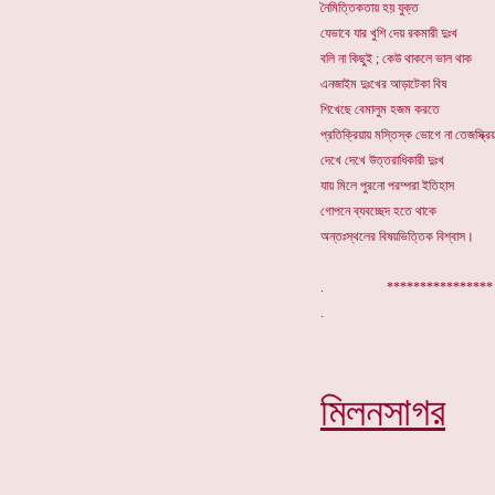
নৈমিত্তিকতায় হয় যুক্ত
যেভাবে যার খুশি দেয় রকমারী দুঃখ
বলি না কিছুই ; কেউ থাকলে ভাল থাক
এনজাইম দুঃখের আড়াটেকা বিষ
শিখেছে বেমালুম হজম করতে
প্রতিক্রিয়ায় মস্তিস্ক ভোগে না তেজস্ক্রি
দেখে দেখে উত্তরাধিকারী দুঃখ
যায় মিলে পুরনো পরম্পরা ইতিহাস
গোপনে ব্যবচ্ছেদ হতে থাকে
অন্তঃস্থলের বিষয়ভিত্তিক বিশ্বাস।
. *********
মিলনসাগর