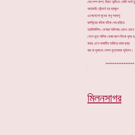
দেয় লম্প ঝম্প; বিরাণ ভূমিতে ফোটা সর্ষে 
আহামরি সৌন্দর্যে হয় ব্যাকুল
এলোমেলো সুখের অনু পরমাণু
হৃদপিন্ডের ভাঁজে ভাঁজে দেয় ছড়িয়ে
হারকিউলিস- মেগারা অভিসার চোখে চোখে
গেলে দূরে শালিক ভেজা জলে ভিজে ধূসর দ
কাছে এলে ভাষাহীন তাকিয়ে থাকা ছাড়া
যায় না লুকানো গোপন বৃত্তাকার সূর্যতাপ।
. *********
মিলনসাগর