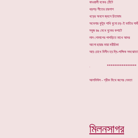
কাওয়ালী বকের ঠোঁটে
ধড়পড় শীতের চারপাশ
খড়ের অনলে জ্বলে চিতাবাঘ
অবেলার কুটুম পাখি বুনো চড়–ই ভাতির সাথ
সবুজ রঙ মেখে বুকের কপাটে
লাল গোলাপের পাপড়িতে মাখে আদর
আলো ছায়ার মায়া মরীচিকা
আয় চোখে বিলীন হয় দ্বি-পাক্ষিক সমঝোত
. *********
আলফিউস - গ্রীক মিথে জলের দেবতা
মিলনসাগর