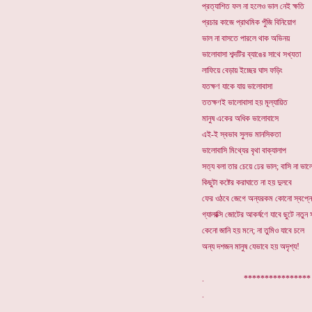
প্রত্যাশিত ফল না হলেও ভাল নেই ক্ষতি
প্রচার কাজে প্রাথমিক পুঁজি বিনিয়োগ
ভাল না বাসতে পারলে থাক অভিনয়
ভালোবাসা শব্দটির ব্যাঙের সাথে সখ্যতা
লাফিয়ে বেড়ায় ইচ্ছের ঘাস ফড়িং
যতক্ষণ যাকে যায় ভালোবাসা
ততক্ষণই ভালোবাসা হয় মূল্যায়িত
মানুষ একের অধিক ভালোবাসে
এই-ই স্বভাব সুলভ মানসিকতা
ভালোবাসি মিথ্যের বৃথা বাক্যালাপ
সত্য বলা তার চেয়ে ঢের ভাল; বাসি না ভাল
কিছুটা কষ্টের করাঘাতে না হয় দুলবে
ফের ওঠবে জেগে অন্যরকম কোনো স্বপ্নে
গ্যালাক্সি জোটের আকর্ষণে যাবে ছুটে নতুন 
কেনো জানি হয় মনে; না তুমিও যাবে চলে
অন্য দশজন মানুষ যেভাবে হয় অদৃশ্য!
. *********