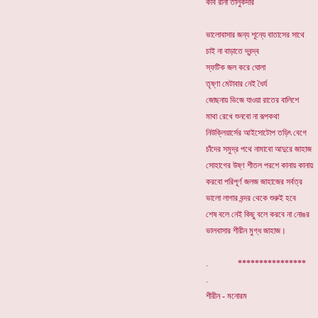
কবি রীনা তালুকদার
ভালোবাসার জন্য শূন্যে বাতাসের সাথে
চাই না বাড়াতে দ্বন্দ্ব
স্ফটিক জল করে ঘোলা
তৃষ্ণা মেটাবার নেই ধৈর্য
জোছনায় ভিজে যাওয়া রাতের বালিশে
মাথা রেখে শুনবো না রূপকথা
নিউক্লিয়ার্সের আইসোটোপ তড়িৎ বেগে
চাঁদের সমুদ্র পথে নামাবো আদুরে জাহাজ
সোহাগের উষ্ণ শীতল পরশে কানায় কানায়
করবো পরিপূর্ণ জলজ জাহাজের সর্বত্র
ভালো লাগার বন্দর থেকে শুরুই হবে
শেষ বলে নেই কিছু বলে করবে না নোঙর
ভালবাসার শীরীন মুগ্ধ জাহাজ।
. **********
.
শীরীন - মনোরম