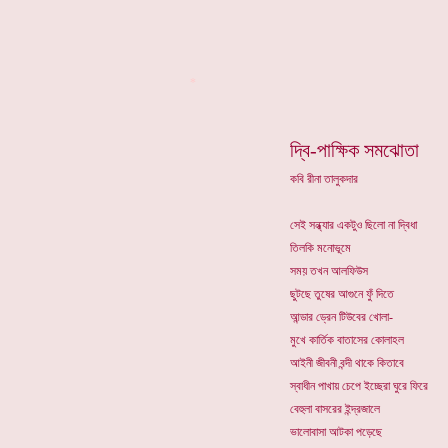
*
দ্বি-পাক্ষিক সমঝোতা
কবি রীনা তালুকদার
সেই সন্ধ্যার একটুও ছিলো না দ্বিধা
তিলকি মনোভূমে
সময় তখন আলফিউস
ছুটছে তুষের আগুনে ফুঁ দিতে
আন্ডার ড্রেন টিউবের খোলা-
মুখে কার্তিক বাতাসের কোলাহল
আইনী জীবনী বন্দী থাকে কিতাবে
স্বাধীন পাখায় চেপে ইচ্ছেরা ঘুরে ফিরে
বেহুলা বাসরের ইন্দ্রজালে
ভালোবাসা আটকা পড়েছে