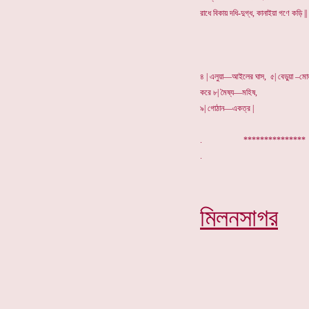
রাধে বিকায় দধি-দুগ্ধ, কানাইয়া গণে কড়ি ||
৪ | এলুয়া—আইলের ঘাস, ৫| বেড়ুয়া –মোড
করে ৮| মৈষ্য—মহিষ,
৯| গোঠান—একত্র |
. **************
মিলনসাগর