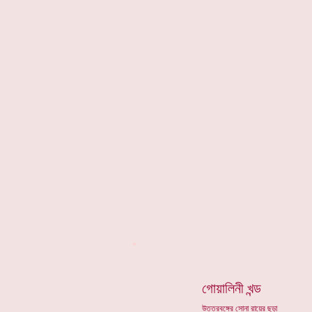
*
গোয়ালিনী খন্ড
উত্তরবঙ্গের সোনা রায়ের ছড়া