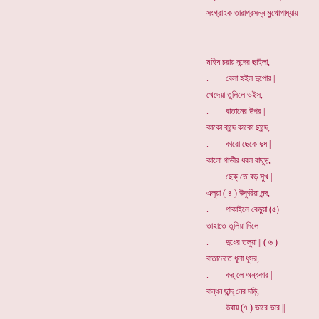
সংগ্রাহক তারাপ্রসন্ন মুখোপাধ্যায়
মহিষ চরায় নন্দের ছাইলা,
. বেলা হইল দুপোর |
খেদেয়া তুলিলে ভইস,
. বাতানের উপর |
কাকো বান্দে কাকো ছান্দে,
. কারো ছেকে দুধ |
কালো গাভীর ধবল বাছুড়,
. ছেক্ তে বড় সুখ |
এলুয়া ( ৪ ) উকুরিয়া নন্দ,
. পাকাইলে বেড়ুয়া (৫)
তাহাতে তুলিয়া দিলে
. দুধের তলুয়া || ( ৬ )
বাতানেতে ধূলা ধূসর,
. কর্ লে অন্ধকার |
বান্ধন ছান্দ্ নের দড়ি,
. উবায় (৭ ) ভারে ভার ||