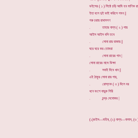
ভইসের ( ১ ) পিষ্ঠে চড়ি আমি হব মাণিক রা
ইহা বলে দুই ভাই করিলে গমন ||
গরু চরায় রাখালগণ
. তাহার নাগ্য ( ২ ) পায়
আইস আইস বলি তবে
. সোনা রায় ডাকায় ||
ঘরে ঘরে কর তোমরা
. সোনা রায়ের গান |
সোনা রায়ের নামে ভিক্ষা
. সবাই দিবে ধান ||
এই ঠাকুর সোনা রায় গায়,
. রোস্তক ( ৩ ) দিলে বর
ধনে বংশে বাড়ুক গিরি
. চন্দ্র দেবোকর |
(১)ভইস—মহিষ, (২) নাগ্য—নাগাল, (৩