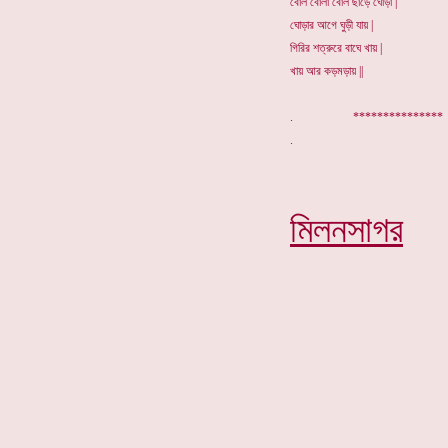
বোল বোলা বোল ছাড়ে ঘোড়া |
ঘোড়ার আগে ঘুড়ী যায় |
গিরির শত্রুরে বাঘে খায় |
খায় আর কড়মড়ায় ||
. **************
মিলনসাগর