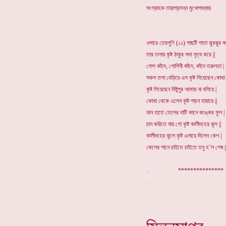
সংগ্রাহক তারাপ্রসন্ন মুখোপাধ্যায়
ওপারে তেরপুণি (১১) গাছটি পাতা ঝুরঝুর ক
তার তলায় কৃষ্ট ঠাকুর সদা নৃত্য করে ||
গোপ কাঁদে, গোপিনী কাঁদে, কাঁদে তরুলতা |
সকল তলা বেড়িয়ে এল কৃষ্ট গিয়েছেন কোথা 
কৃষ্ট গিয়েছেন বিষ্টুপুর আমায় না বলিয়ে |
কোথা থেকে এলেন কৃষ্ট পাচন হারায়ে ||
ডান হাতে তেলের বাটি কানে কঙ্কের ফুল |
চান করিতে যায় গো কৃষ্ট কালীদহের কূল ||
কালীদহের কূলে কৃষ্ট এলায়ে দিলেন কেশ |
কেশের পানে চাইতে চাইতে তনু হ’ল শেষ |
. **************