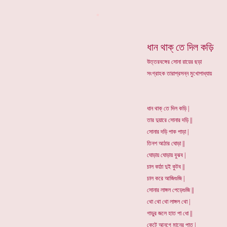
*
ধান থাক্ তে দিল কড়ি
উত্তরবঙ্গের সোনা রায়ের ছড়া
সংগ্রাহক তারাপ্রসন্ন মুখোপাধ্যায়
ধান থাক্ তে দিল কড়ি |
তার দুয়ারে সোনার দড়ি ||
সোনার দড়ি পাক পাড়া |
তিনশ আঠার ঘোড়া ||
ঘোড়ায় ঘোড়ায় বুঝব |
চাল কাঠা দুই কুটব ||
চাল করে আজিগুজি |
সোনার লাঙ্গল পেড়েগুজি ||
থো থো থো লাঙ্গল থো |
গাড়ুর জলে হাত পা ধো ||
কেটে আনগে মানের পাত |