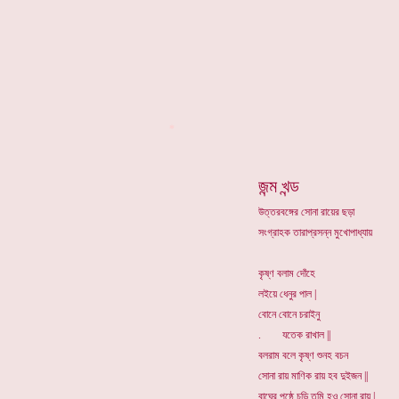
*
জন্ম খন্ড
উত্তরবঙ্গের সোনা রায়ের ছড়া
সংগ্রাহক তারাপ্রসন্ন মুখোপাধ্যায়
কৃষ্ণ বলাম দোঁহে
লইয়ে ধেনুর পাল |
বোনে বোনে চরাইনু
. যতেক রাখাল ||
বলরাম বলে কৃষ্ণ শুনহ বচন
সোনা রায় মাণিক রায় হব দুইজন ||
বাঘের পৃষ্ঠে চড়ি তুমি হও সোনা রায় |