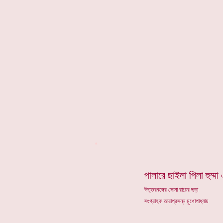
*
পালারে ছাইলা পিলা হুম্মা
উত্তরবঙ্গের সোনা রায়ের ছড়া
সংগ্রাহক তারাপ্রসন্ন মুখোপাধ্যায়