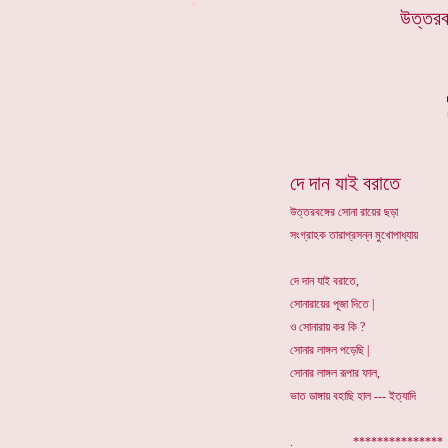
*
উত্তরব
দে দান যাই বরাতে
উত্তরবঙ্গের সোনা রায়ের ছড়া
সংগ্রাহক তারাপ্রসন্ন মুখোপাধ্যায়
দে দান যাই বরাতে,
সোনারায়ের পূজা দিতে |
ও সোনারায় কর কি ?
সোনার লাঙ্গল পড়েছি |
সোনার লাঙ্গল রূপার ফাল,
ভাত ডাঙ্গায় বহাছি হাল --- ইত্যাদি
. **************