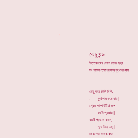
*
ঝেচু খন্ড
উত্তরবঙ্গের সোনা রায়ের ছড়া
সংগ্রাহক তারাপ্রসন্ন মুখোপাধ্যায়
ঝেচু করে ঝিলি মিলি,
. কুকিলায় করে রাও |
শ্বেত কাকা উঠিয়া বলে
. রজনী প্রভাও ||
রজনী প্রভাত কালে,
. পূবে উদয় ভানু |
মা যশোদা ডেকে বলে