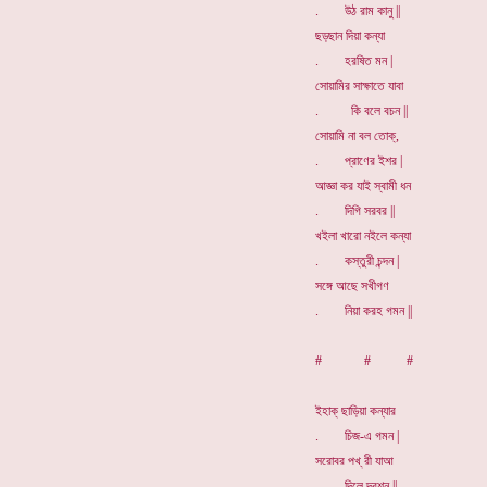
. উঠ রাম কানু ||
ছড়ছান দিয়া কন্যা
. হরষিত মন |
সোয়ামির সাক্ষাতে যাবা
. কি বলে বচন ||
সোয়ামি না বল তোক্,
. প্রাণের ইশর |
আজ্ঞা কর যাই স্বামী ধন
. দিগি সরবর ||
খইলা খারো নইলে কন্যা
. কস্তুরী চন্দন |
সঙ্গে আছে সখীগণ
. নিয়া করহ গমন ||
# # #
ইহাক্ ছাড়িয়া কন্যার
. চিজ-এ গমন |
সরোবর পখ্ রী যাআ
. দিলে দরশন ||