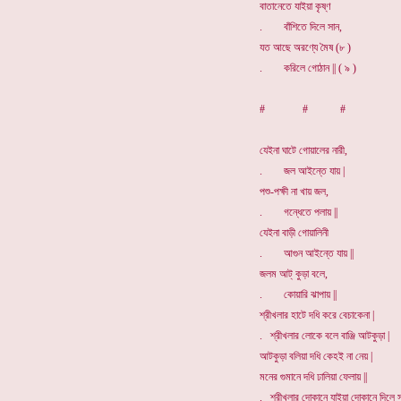
বাতানেতে যাইয়া কৃষ্ণ
. বাঁশিতে দিলে সান,
যত আছে অরণ্যে মৈষ (৮ )
. করিলে গোঠান || ( ৯ )
# # #
যেইনা ঘাটে গোয়ালের নারী,
. জল আইন্তে যায় |
পশু-পক্ষী না খায় জল,
. গন্ধেতে পলায় ||
যেইনা বাড়ী গোয়ালিনী
. আগুন আইন্তে যায় ||
জলম আট্ কুড়া বলে,
. কোয়ারি ঝাপায় ||
শ্রীখলার হাটে দধি করে বেচাকেনা |
. শ্রীখলার লোকে বলে বাঞ্জি আটকুড়া |
আটকুড়া বলিয়া দধি কেহই না নেয় |
মনের গুমানে দধি ঢালিয়া ফেলায় ||
. শ্রীখলার দোকানে যাইয়া দোকানে দিলে স