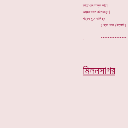
তাতে দেব অম্বল ভাত |
অম্বল ভাতে নাইকো নুন |
শত্রুর মুখে কালি চূন |
. ( হোল বোল ) ইত্যাদি |
. **************
মিলনসাগর