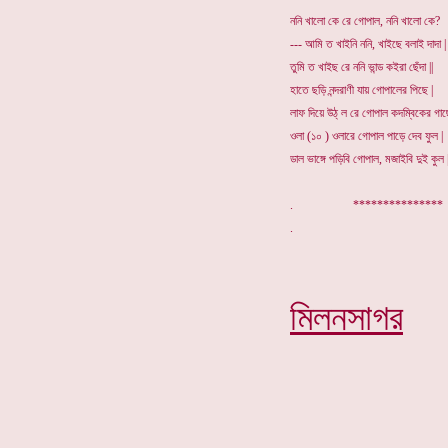
ননি খালো কে রে গোপাল, ননি খালো কে?
--- আমি ত খাইনি ননি, খাইছে বলাই দাদা |
তুমি ত খাইছ রে ননি ভান্ড কইরা ছেঁদা ||
হাতে ছড়ি নন্দরাণী যায় গোপালের পিছে |
লাফ দিয়ে উঠ্ ল রে গোপাল কদম্বিকের গাছে
ওলা (১০ ) ওলারে গোপাল পাড়ে দেব ফুল |
ডাল ভাঙ্গে পড়িবি গোপাল, মজাইবি দুই কুল |
. **************
মিলনসাগর