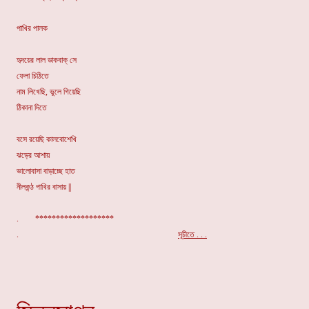
পাখির পালক
হৃদয়ের লাল ডাকবাক্ সে
ফেলা চিঠিতে
নাম লিখেছি, ভুলে গিয়েছি
ঠিকানা দিতে
বসে রয়েছি কালবোশেখি
ঝড়ের আশায়
ভালোবাসা বাড়াচ্ছে হাত
নীলকন্ঠ পাখির বাসায় ||
. *******************
.
সূচীতে . . .