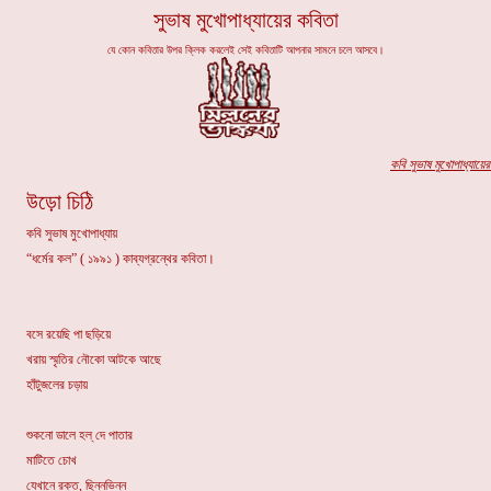
সুভাষ মুখোপাধ্যায়ের কবিতা
যে কোন কবিতার উপর ক্লিক করলেই সেই কবিতাটি আপনার সামনে চলে আসবে।
কবি সুভাষ মুখোপাধ্যায়ের
উড়ো চিঠি
কবি সুভাষ মুখোপাধ্যায়
“ধর্মের কল” ( ১৯৯১ ) কাব্যগ্রন্থের কবিতা।
বসে রয়েছি পা ছড়িয়ে
খরায় স্মৃতির নৌকো আটকে আছে
হাঁটুজলের চড়ায়
শুকনো ডালে হল্ দে পাতার
মাটিতে চোখ
যেখানে রক্ত, ছিন্নভিন্ন