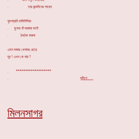
. তার জন্মদিনের পায়েস
ঘুমপাড়ানি মাসিপিসিরা
. বুকের বাঁ দরজায় যতই
. ঠকঠক করুক
এমন মজার খেলাঘর ছেড়ে
দূর ! এখন কে যায় ?
. *******************
.
সূচীতে . . .
মিলনসাগর