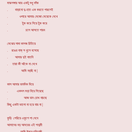
মাঝগঙ্গায় আর একটু শুধু ফাঁক
. বাড়ানো দু-হাত এক করতে পারলেই
. ওপারে আমার মেজো মেয়েকে দেখে
. টুক করে গিয়ে টুক করে
. চলে আসতে পারব
মেঝেয় সাদা কাগজ চিতিয়ে
. রঙের বাক্ স খুলে বসেছে
. আমার দুই নাতনি
. তারা কী আঁকে না দেখে
. আমি নড়ছি না |
কাল আমার ডানদিক দিয়ে
. একদল মড়া নিয়ে গিয়েছে
. আজ ডান চোখ নাচছে
কিছু একটা ভালো না হয়ে যায় না |
কুড়ি পেরিয়ে একুশে পা দেবে
আমাদের বড় আদরের এই শতাব্দী
. আমি উনুনে চড়িয়েছি