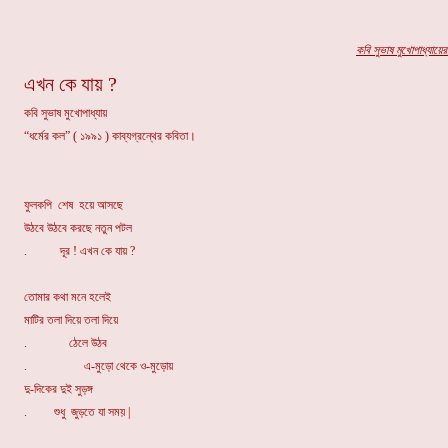
কবি সুভাষ মুখোপাধ্যায়ের
এখন কে যায় ?
কবি সুভাষ মুখোপাধ্যায়
“ধর্মের কল” ( ১৯৯১ ) কাব্যগ্রন্থের কবিতা।
ফুলকপি শেষ হয়ে আসছে
উঠবে উঠবে করছে নতুন পটল
. দূর ! এখন কে যায় ?
তোমার কথা মনে হলেই
মাটির তলা দিয়ে তলা দিয়ে
. ঠেলে উঠব
. এ-মুড়ো থেকে ও-মুড়োয়
দু-দিকের দুই সুড়ঙ্গ
. শুধু জুড়তে যা সময় |