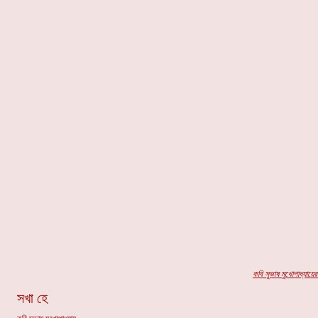
কবি সুভাষ মুখোপাধ্যায়ের
সখা হে