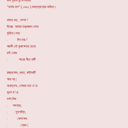
কবি সুভাষ মুখোপাধ্যায়
“ধর্মের কল” ( ১৯৯১ ) কাব্যগ্রন্থের কবিতা।
থামাও রথ, কেশব !
দিয়েছ আমায় তত্ত্বজ্ঞান যেসব
ফুরিয়ে গেছে
. দিন তার !
নারকী এই কুরুক্ষেত্র ছেড়ে
চাই এবার
. পায়ের নীচে মাটি
রাজ্যলোভ, রক্ত, কাটাকাটি
আর নয় |
নরোত্তম, তোমার হাত ধ’রে
ভুবন ভ’রে
দর্শন দিক
. সমন্বয়,
. সুখশান্তি,
. যোগক্ষেম.
. প্রেম |