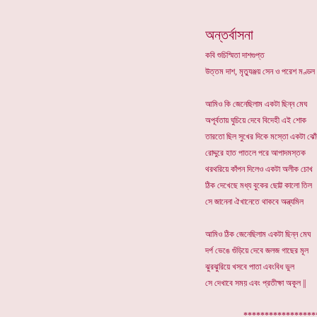
অন্তর্বাসনা
কবি শুচিস্মিতা দাশগুপ্ত
উত্তম দাশ, মৃত্যুঞ্জয় সেন ও পরেশ মণ্ড
আমিও কি জেনেছিলাম একটা ছিন্ন মেঘ
অপূর্বতায় ঘুচিয়ে দেবে বিদেহী এই শোক
তারতো ছিল সুখের দিকে মস্তো একটা ঝো
রোদ্দুরে হাত পাতলে পরে আপাদমস্তক
থরথরিয়ে কাঁপন দিলেও একটা অলীক চোখ
ঠিক দেখেছে মধ্য বুকের ছোট্ট কালো তিল
সে জানেনা ঐখানেতে থাকবে অন্ত্যমিল
আমিও ঠিক জেনেছিলাম একটা ছিন্ন মেঘ
দর্প ভেঙে গুঁড়িয়ে দেবে জলজ গাছের মূল
ঝুরঝুরিয়ে খসবে পাতা এবংবিধ ভুল
সে দেখাবে সময় এবং প্রতীক্ষা অকূল ||
. ******************