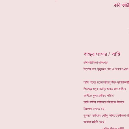
*
কবি
শুচি
গাছের সংসার / আমি
কবি শুচিস্মিতা দাশগুপ্ত
উত্তম দাশ, মৃত্যুঞ্জয় সেন ও পরেশ মণ্ড
আমি গাছের মতো সহিষ্ণু নীরব ছায়াদানকারী 
শিকড়ের সমূহ কর্তব্য জারক রসে মাখিয়ে
ধমনীতে ফুল ফোটাতে পারিনা
আমি জানিনা বর্ষান্তরে নিজেকে কিভাবে
নিরপেক্ষ রাখতে হয়
ঝুলন্ত অর্কিডেও যেটুকু অস্তিত্বশীলতা থ
আরক্ষা বাহিনী রেখে
. সেটুকু বাঁচাতে পারিনি