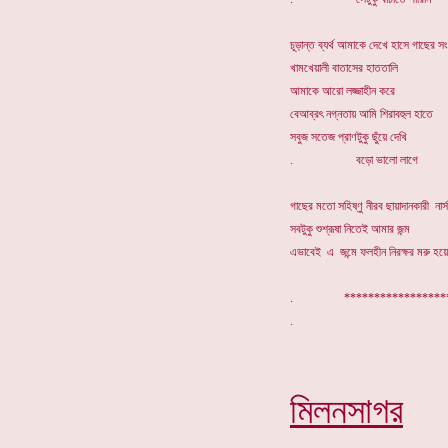
চূড়ান্ত ব্যর্থ আমাকে দেখে হাসে গাছের স
খামখেয়ালী বাতাসের হাততালি
আমাকে আরো লজ্জাহীন করে
বেআব্রৎ নগ্নতায় আমি শিরাবহুল হাতে
সবুজ সতেজ প্রাণটুকু ছুঁয়ে দেখি
. বড়ো ভালো লাগে
গাছের মতো সহিষ্ণু নীরব ছায়াদানকারী নার
সবটুকু শুশ্রূষা নিতেই আমার জন্ম
এভাবেই এ জন্মে ফলহীন নিরক্ষর মরু হয়
. ******************
মিলনসাগর