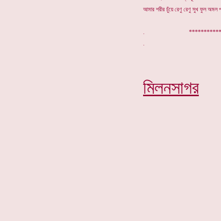
আমার শরীর চুঁয়ে রেণু রেণু সুখ ফুল অমল 
.
***********
মিলনসাগর