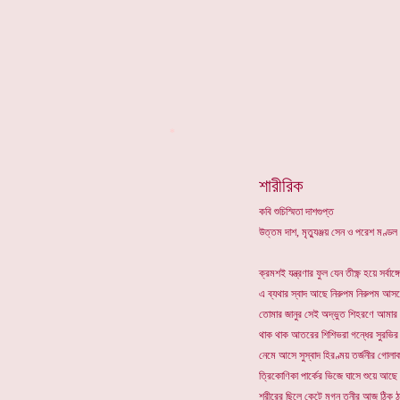
*
শারীরিক
কবি শুচিস্মিতা দাশগুপ্ত
উত্তম দাশ, মৃত্যুঞ্জয় সেন ও পরেশ মণ্ড
ক্রমশই যন্ত্রণার ফুল যেন তীক্ষ্ণ হয়ে সর্বাঙ
এ ব্যথার স্বাদ আছে নিরুপম নিরুপম আ
তোমার জানুর সেই অদ্ভুত শিহরণে আমার 
থাক থাক আতরের শিশিভরা গন্ধের সুরভির ঢ
নেমে আসে সুস্বাদ হিরণ্ময় তর্জনীর গোলাকা
ত্রিকোণিকা পার্কের ভিজে ঘাসে শুয়ে আছে
শরীরের ছিলে কেটে মগ্ন তূনীর আজ ঠিক 