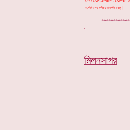
YELLOW CRANE TOWER
চীন
অপেরা ও বহু কবির প্রেরণার বস্তু
|
. ***************
মিলনসাগর