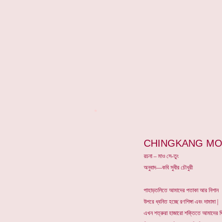
*
CHINGKANG MO
রচনা – মাও সে-তুং
অনুবাদ—কবি সুধীর চৌধুরী
পাহাড়তলিতে আমাদের পতাকা আর নিশান
উপরে ধ্বনিত হচ্ছে রণশিঙ্গা এবং দামামা |
এখন শত্রুরা হাজারো শক্তিতে আমাদের ঘ