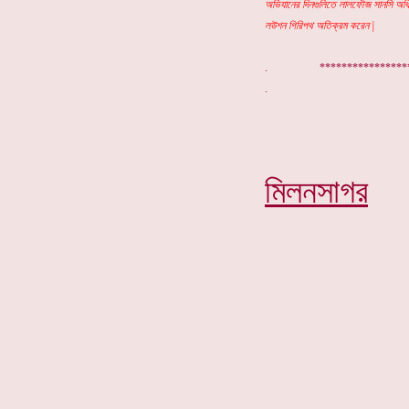
অভিযানের দিনগুলিতে লালফৌজ সানসি অধ
লউশন গিরিপথ অতিক্রম করেন |
. ***************
মিলনসাগর