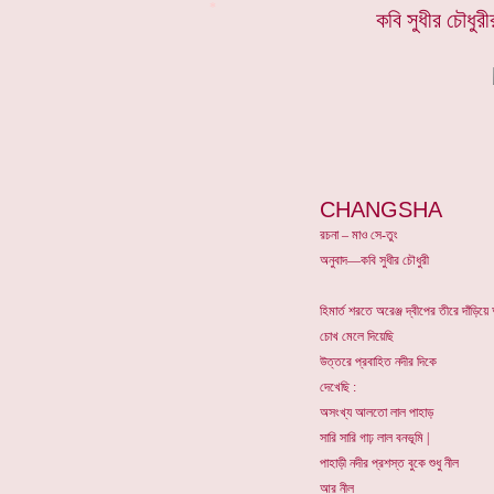
*
কবি সুধীর চৌধুর
CHANGSHA
রচনা – মাও সে-তুং
অনুবাদ—কবি সুধীর চৌধুরী
হিমার্ত শরতে অরেঞ্জ দ্বীপের তীরে দাঁড়ি
চোখ মেলে দিয়েছি
উত্তরে প্রবাহিত নদীর দিকে
দেখেছি :
অসংখ্য আলতো লাল পাহাড়
সারি সারি গাঢ় লাল বনভূমি |
পাহাড়ী নদীর প্রশস্ত বুকে শুধু নীল
আর নীল