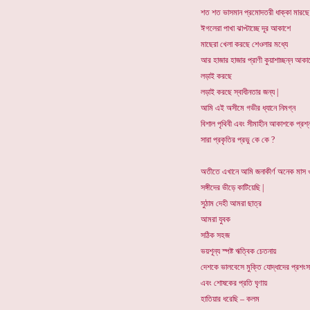
শত শত ভাসমান প্রমোদতরী ধাক্কা মারছে
ঈগলেরা পাখা ঝাপ্টাচ্ছে দূর আকাশে
মাছেরা খেলা করছে শেওলার মধ্যে
আর হাজার হাজার প্রাণী কুয়াশাচ্ছন্ন আকা
লড়াই করছে
লড়াই করছে স্বাধীনতার জন্য |
আমি এই অসীমে গভীর ধ্যানে নিমগ্ন
বিশাল পৃথিবী এবং সীমাহীন আকাশকে প্রশ্
সারা প্রকৃতির প্রভু কে কে ?
অতীতে এখানে আমি জনাকীর্ণ অনেক মাস 
সঙ্গীদের ভীড়ে কাটিয়েছি |
সুঠাম দেহী আমরা ছাত্র
আমরা যুবক
সঠিক সহজ
ভয়শূন্য স্পষ্ট ঋত্বিক চেতনায়
দেশকে ভালবেসে মুক্তি যোদ্ধাদের প্রশংস
এবং শোষকের প্রতি ঘৃণায়
হাতিয়ার ধরেছি – কলম