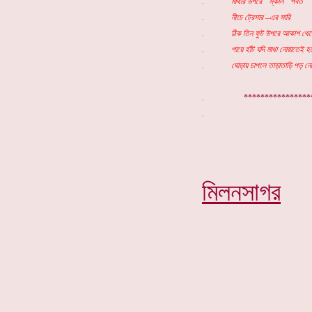
. মাথার উপরে “স্কাল” পর্বত
. নীচে ট্রেসার –এর সারি
. ঠিক তিন ফুট উপরে আকাশ থেম
. পায়ে হাঁট যদি মাথা নোয়াতেই হ
. ঘোড়ায় চাপলে তাড়াতাড়ি পড় নেম
. ***************
মিলনসাগর