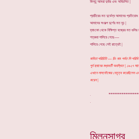
কিন্তু আমরা দুর্বার এবং অবিচলিত |
প্রাচীরের মত দুর্ভেদ্য আমাদের প্রতিরোধ
আমাদের সংকল্প দুর্গের মত দৃঢ় |
হ্যাংকো থেকে নিক্ষিপ্ত বজ্রের মত গুলির ম
শত্রুরা পালিয়ে গেছে----
পালিয়ে গেছে সেই রাত্রেই |
কবিতা পরিচিতি --- চিং কাং পর্বত লি পরিধি ব
পূর্ব হুনানের মধ্যবর্তী অবস্থিত | ১৯২৭ সা
এখানে লালফৌজের নেতৃত্ব করেছিলেন এবং এ
করেন |
. ***************
মিলনসাগর