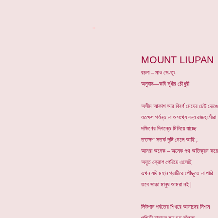
*
MOUNT LIUPAN
রচনা – মাও সে-তুং
অনুবাদ—কবি সুধীর চৌধুরী
অসীম আকাশ আর বিবর্ণ মেঘের ঢেউ ভেঙ
যতক্ষণ পর্যন্ত না অসংখ্য বন্য রাজহংসীরা
দক্ষিণের দিগন্তে মিলিয়ে যাচ্ছে
ততক্ষণ সতর্ক দৃষ্টি মেলে আছি ;
আমরা অনেক – অনেক পথ অতিক্রম করে
অযুত ক্রোশ পেরিয়ে এসেছি
এখন যদি মহান প্রাচীরে পৌঁছুতে না পারি
তবে সাচ্চা মানুষ আমরা নই |
লিউপান পর্বতের শিখরে আমাদের নিশান