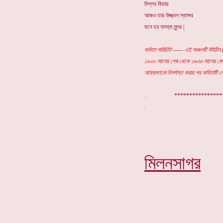
বিপ্লব বিভায়
আজও তার উজ্জ্বল স্বাক্ষর
মনে হয় অসহ্য সুন্দর |
কবিতা পরিচিতি ----- এই অঞ্চলটি উইচীন
১৯৩০ সালের শেষ থেকে ১৯৩৩ সালের ফেব্র
আক্রমণকে বিপর্যস্ত করার পর কবিতাটি ল
. ***************
মিলনসাগর