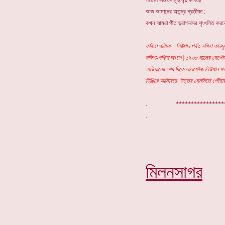
পশ্চিমী বাতাসে মৃদু মৃদু কাঁপছে
আজ আমাদের অতন্দ্র প্রতীক্ষা :
কখন আমরা পীত ড্রাগনদের শৃংখলিত করব
কবিতা পরিচয়---লিউপান পর্বত দক্ষিণ কানস
দক্ষিণ-পশ্চিম অংশে | ১৯৩৫ সালের সেপ্টেম্
অভিযানের শেষ দিকে লালফৌজ লিউপান পর্বত
ডিঙিয়ে অক্টোবরে উত্তর সেনসিতে পৌঁছায়
. ***************
মিলনসাগর