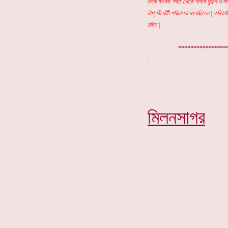
দিকে চিংকাং পর্বত থেকে পশ্চিম ফুচিন ও দক
বিপ্লবী ঘাঁটী পরিচালনা করেছিলেন | কবিতা
রচিত |
. ***************
মিলনসাগর