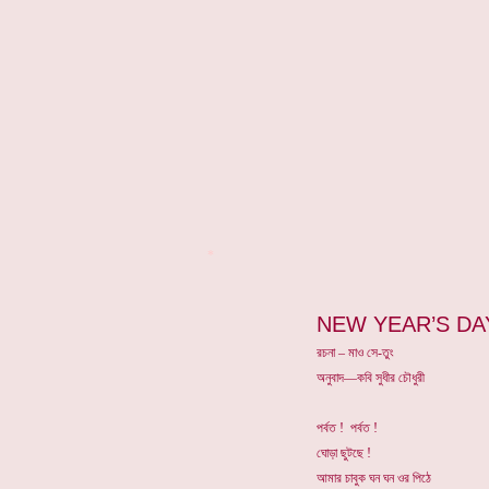
*
NEW YEAR’S DA
রচনা – মাও সে-তুং
অনুবাদ—কবি সুধীর চৌধুরী
পর্বত ! পর্বত !
ঘোড়া ছুটছে !
আমার চাবুক ঘন ঘন ওর পিঠে