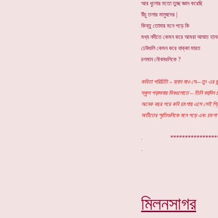
আর ধুলোর মতো তুচ্ছ জ্ঞান করেছি
উঁচু তলার মানুষদের |
কিন্তু তোমার মনে পড়ে কি
মধ্য নদীতে কেমন করে আমরা আঘাত হান
ঢেউগুলি কেমন করে ধাক্কা মারত
চলমান নৌকাগুলিকে ?
কবিতা পরিচিতি – হুনান মাও সে—তুং এর জন্
স্কুল পড়াশুনার দিনগুলোতে – তিনি বহুদিন 
অনেক বছর পরে কবি চাংশায় এসে সেই প্রি
অতীতের স্মৃতিগুলিকে মনে পড়ে এবং চাংশা
. ***************
মিলনসাগর