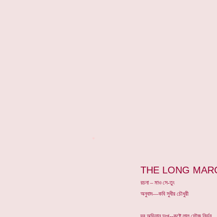
*
THE LONG MAR
রচনা – মাও সে-তুং
অনুবাদ—কবি সুধীর চৌধুরী
দূর অভিযান দুঃখ--কষ্টে লাল ফৌজ নির্ভয়