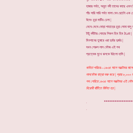
হাজার পর্বত, অয়ুত নদী তাদের কাছে এমন 
পাঁচ সারি সারি পর্বত মালা যেন ছোটো এক 
উমেং চূড়া মাটির ঢেলা |
মেঘে মেঘে মোড়া পাহাড়ের চূড়া সোনা বালু 
টাটু নদীটার লোহার শিকল হিম হিম ঠাণ্ডা |
মিনশানের তুষারে ওরা দুর্বার দুর্জয় |
যখন পেরুল লাল ফৌজ এই পথ
প্রত্যেক মুখে ঝলকে উঠলো হাসি |
কবিতা পরিচয়—১৯৩৪ সালে অক্টোবর মাসে ক
লালফৌজ যাত্রা শুরু করে | প্রায় ৮,০০০
পথ পেরিয়ে ১৯৩৫ সালে অক্টোবর এই ফৌ
বিরোধী ঘাঁটিতে মিলিত হয় |
. ***************