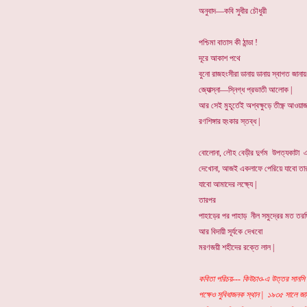
অনুবাদ—কবি সুধীর চৌধুরী
পশ্চিমা বাতাস কী ঠান্ডা !
দূরে আকাশ পথে
বুনো রাজহংসীরা ডানায় ডানায় স্বাগত জানায়
জ্যোত্স্না—স্নিগ্ধ প্রভাতী আলোক |
আর সেই মুহূর্তেই অশ্বক্ষুড়ে তীক্ষ্ণ আওয়া
রণশিঙ্গার হুংকার স্তব্ধ |
বোলোনা, লৌহ বেড়ীর দুর্গম উপত্যকাটা এব
দেখোনা, আজই একলাফে পেরিয়ে যাবো তার 
যাবো আমাদের লক্ষ্যে |
তারপর
পাহাড়ের পর পাহাড় নীল সমুদ্রের মত তরঙ্
আর বিদায়ী সূর্যকে দেখবো
মরণজয়ী শহীদের রক্তে লাল |
কবিতা পরিচয়--- কিউচাও-এ উত্তর সানসি প
পক্ষেও সুবিধাজনক স্থান | ১৯৩৫ সালে জানু