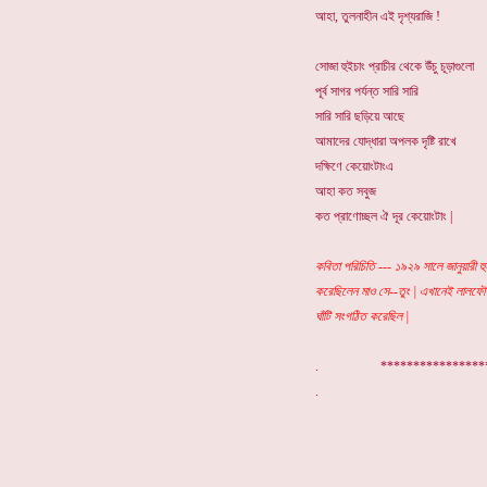
আহা, তুলনাহীন এই দৃশ্যরাজি !
সোজা হুইচাং প্রাচীর থেকে উঁচু চূড়াগুলো
পূর্ব সাগর পর্যন্ত সারি সারি
সারি সারি ছড়িয়ে আছে
আমাদের যোদ্ধারা অপলক দৃষ্টি রাখে
দক্ষিণে কেয়োংটাংএ
আহা কত সবুজ
কত প্রাণোচ্ছল ঐ দূর কেয়োংটাং |
কবিতা পরিচিতি --- ১৯২৯ সালে জানুয়ারী 
করেছিলেন মাও সে--তুং | এখানেই লালফৌজ 
ঘাঁটি সংগঠিত করেছিল |
. ***************