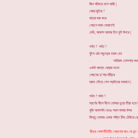
জিন আঁকড়ে বসে আছি |
ঘোড়া ছুটছে !
যাত্রা শুরু করে
পেছনে মাথা ফেরাতেই
দেখি, আকাশ আমার তিন ফুট উপরে |
পর্বত ! পর্বত !
ফুঁসে ওঠা সমুদ্রের তরঙ্গ যেন
. অবিরাম তোলপাড় কর
একটা ধাবন্ত ঘোড়ার মতো
পেছনের দু’পায় দাঁড়িয়ে
দ্রুত দৌড়ে গেল লড়াইয়ের ময়দানে |
পর্বত ! পর্বত !
স্বর্গের নীলে নীলে তোমার চূড়ো তীক্ষ্ণ হয়
বুঝি আকাশটা ভেঙে পড়ল মাথার উপর
কিন্তু তোমার একার শক্তি ঠিক ঠেকিয়ে রে
নীচের লোকগীতিটির প্রেরণায় মাও সে-তুং 