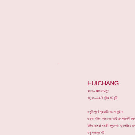
*
HUICHANG
রচনা – মাও সে-তুং
অনুবাদ—কবি সুধীর চৌধুরী
এখুনি পূর্বে প্রভাতী আলো ফুটবে
একথা বলিনা আমাদের অভিযান আগেই শুরু
যদিও আমরা সারাটা সবুজ পাহাড় পেরিয়ে এ
তবু ক্লান্ত নই