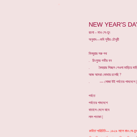
*
NEW YEAR’S DA
রচনা – মাও সে-তুং
অনুবাদ—কবি সুধীর চৌধুরী
নিনঘুয়ার সরু পথ
. চিংল্যুর গভীর বন
. কৈহুয়ার পিচ্ছল শেওলা মাড়িয়ে মাড়
আজ আমরা কোথায় চলেছি ?
. --- সোজা উই পর্বতের পাদদেশে |
পর্বতে
পর্বতের পাদদেশে
বাতাসে মেলে যাবে
লাল পতাকা |
কবিতা পরিচিতি--- ১৯২৯ সালে মাও সে-তুং ও 