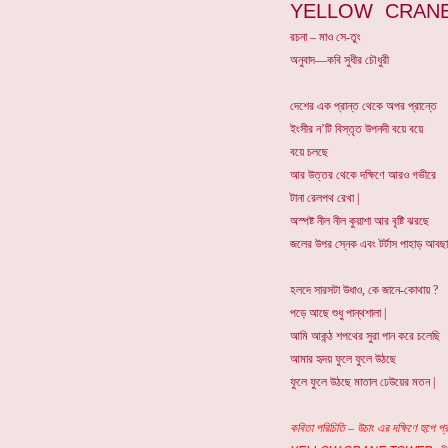
YELLOW CRAN
রচনা – মাও সে-তুং
অনুবাদ—কবি সুধীর চৌধুরী
দেশের এক প্রান্ত থেকে অপর প্রান্তে
ইংসীর ন’টি বিস্তৃত উপনদী বয়ে বয়ে
বয়ে চলছে
আর উত্তর থেকে দক্ষিণে আরও গভীরে
টানা রেলপথ রেখা |
অস্পষ্ট নীল নীল কুয়াশা আর বৃষ্টি ঝরছে
জলের উপর স্নেক এবং টর্টাস পাহাড় আবছা
হলদে সারসটা উধাও, কে জানে-কোথায় ?
পড়ে আছে শুধু পান্থশালা |
আমি আকন্ঠ শপথের সুরা পান করে চলেছি
আমার হৃদয় ফুলে ফুলে উঠছে
ফুলে ফুলে উঠছে মাতাল ঢেউয়ের মতন |
কবিতা পরিচিতি – উচাং এর দক্ষিণে হুপে প্র