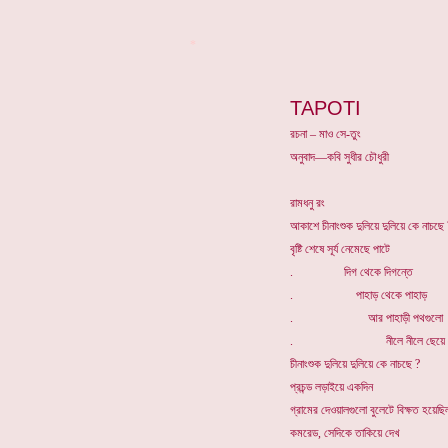
*
TAPOTI
রচনা – মাও সে-তুং
অনুবাদ—কবি সুধীর চৌধুরী
রামধনু রং
আকাশে চীনাংশুক দুলিয়ে দুলিয়ে কে নাচছে 
বৃষ্টি শেষে সূর্য নেমেছে পাটে
. দিগ থেকে দিগন্তে
. পাহাড় থেকে পাহাড়
. আর পাহাড়ী পথগুলো
. নীলে নীলে ছেয়ে আ
চীনাংশুক দুলিয়ে দুলিয়ে কে নাচছে ?
প্রচন্ড লড়াইয়ে একদিন
গ্রামের দেওয়ালগুলো বুলেটে বিক্ষত হয়েছি
কমরেড, সেদিকে তাকিয়ে দেখ