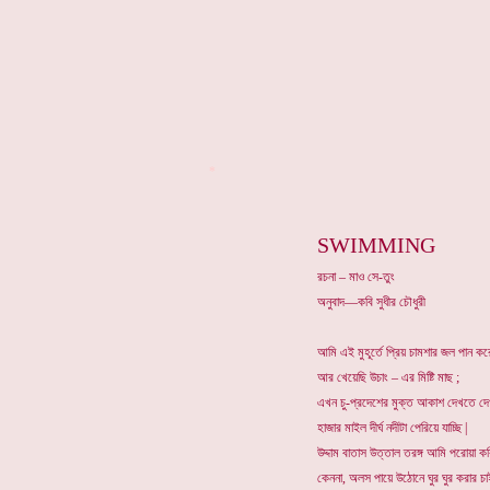
*
SWIMMING
রচনা – মাও সে-তুং
অনুবাদ—কবি সুধীর চৌধুরী
আমি এই মুহূর্তে প্রিয় চামশার জল পান কর
আর খেয়েছি উচাং – এর মিষ্টি মাছ ;
এখন চু-প্রদেশের মুক্ত আকাশ দেখতে দ
হাজার মাইল দীর্ঘ নদীটা পেরিয়ে যাচ্ছি |
উদ্দাম বাতাস উত্তাল তরঙ্গ আমি পরোয়া কর
কেননা, অলস পায়ে উঠোনে ঘুর ঘুর করার চ