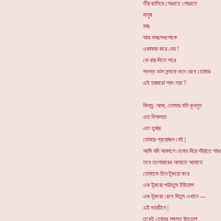
তীর ছাপিয়ে গোঙাতে গোঙাতে
মানুষ
মাছ
আর কচ্ছপগুলোকে
একাকার করে দেয় !
কে রায় দিতে পারে
সমস্ত ভাল মন্দকে মনে রেখে তোমার
এই হাজারো শরৎ গড়া ?
কিন্তু আজ, তোমায় বলি কুনলুন
এত বিশালতা
এত তুষার
তোমার প্রয়োজন নেই |
আমি যদি আকাশে হেলান দিয়ে দাঁড়াতে পার
তবে তলোয়ারের আঘাতে আঘাতে
তোমাকে তিন টুকরো করে
এক টুকরো পাঠাতুম ইউরোপ
এক টুকরো রেখে দিতুম এখানে ---
এই মহাচীনে |
তবেই তোমার সমস্ত উত্তাপ