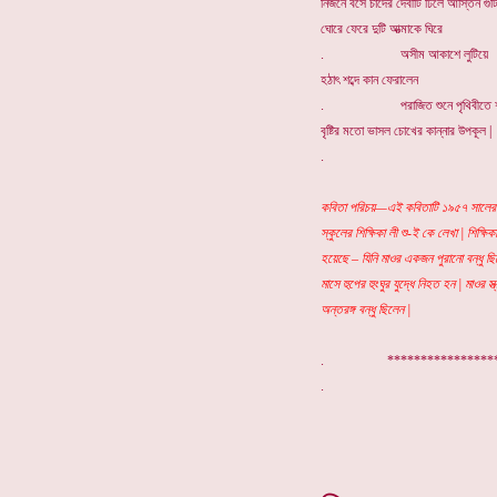
নির্জনে বসে চাঁদের দেবীটি ঢিলে আস্তিন গুট
ঘোরে ফেরে দুটি আত্মাকে ঘিরে
. অসীম আকাশে লুটিয়ে
হঠাৎ শব্দে কান ফেরালেন
. পরাজিত শুনে পৃথিবীতে শার্
বৃষ্টির মতো ভাসল চোখের কান্নার উপকূল |
.
কবিতা পরিচয়—এই কবিতাটি ১৯৫৭ সালের 
স্কুলের শিক্ষিকা লী শু-ই কে লেখা | শিক্ষিকা
হয়েছে – যিনি মাওর একজন পুরানো বন্ধু ছি
মাসে হুপের হুংঘুর যুদ্ধে নিহত হন | মাওর স্
অন্তরঙ্গ বন্ধু ছিলেন |
. ***************