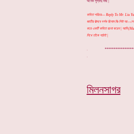
অনেক সুস্বাদু মাছ |
কবিতা পরিচয়--- Reply To Mr. Liu Y
জাতীয় উত্সবে দর্শক ছিলাম মিঃ লিউ আ
করে একটি কবিতা রচনা করেন | আমি (Mao
লিখে তাঁকে পাঠাই |
. ***************
মিলনসাগর