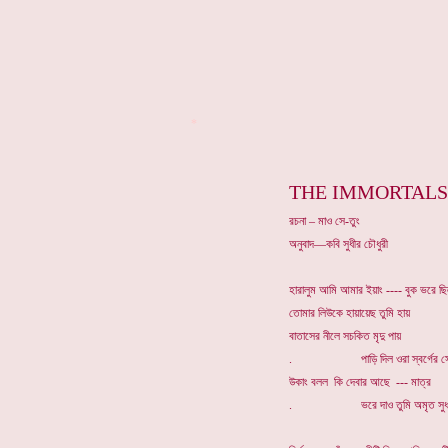
*
THE IMMORTALS
রচনা – মাও সে-তুং
অনুবাদ—কবি সুধীর চৌধুরী
হারালুম আমি আমার ইয়াং ---- বুক ভরে ছিল
তোমার লিউকে হায়ায়েছ তুমি হায়
বাতাসের নীলে সচকিত মৃদু পায়
. পাড়ি দিল ওরা স্বর্গের সেরা স
উকাং বলল কি দেবার আছে --- মাত্র
. ভরে দাও তুমি অমৃত সুধাপা