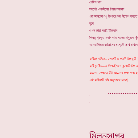
চেঙ্গিস খান
স্বর্গের একদিনের প্রিয় সন্তান
ওরা জানতো শুধু কি করে শর নিক্ষেপ করত
বুকে
এখন তাঁরা সবাই ইতিহাস
কিন্তু প্রকৃত মহান আর সহৃদয় মানুষকে খু
আমরা নিশ্চয় বর্তমানের মধ্যেই চোখ রাখবো
কবিতা পরিচয় – সেনাসি ও সানসি উচ্চভূমি
কবি চুংকিং—এ গিয়েছিলেন কুয়োমিনটাং এর
করতে | সেখানে লিউ আ-সের সঙ্গে দেখা হয়
এই কবিতাটি তাঁর অনুরোধে লেখা |
. ***************
মিলনসাগর