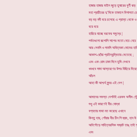
হাজার হাজার মাইল জুড়ে তুষারের ঘুর্ণী ঝড়
মহা প্রাচীরের দু’দিকে তাকালে বিশালতা চো
বড় বড় নদী বয়ে চলেছে এ প্রান্ত থেকে ও 
বয়ে বয়ে
হারিয়ে যাচ্ছে বরফের সমুদ্রে |
পর্বতগুলো রূপোলি সাপের মতো নেচে নেচে
আর সেনসি ও সানসি অধিত্যকা মোমের হা
আকাশ-ছোঁয়া প্রতিদ্বন্দ্বিতায় মেতেছে ;
এবং এক রোদ ঢাকা দিনে তুমি দেখবে
ধবধবে সাদা আস্তরণের উপর বিছিয়ে দিয়ে
আঁচল
আহা কী আশ্চর্য সুন্দর এই দেশ |
আমাদের সমস্ত দেশটাই এরকম অসীম সৌন্দ
শুধু এই কারণেই বীর যোদ্ধা
বশ্যতায় মাথা নত করেছে এখানে
কিন্তু হায়, গোঁয়ার বীর চীন শি হুয়াং, হান উ 
আটপৌড়ে সাহিত্যরসিক সম্রাট তাঙ্ তাই সুঙ
এবং