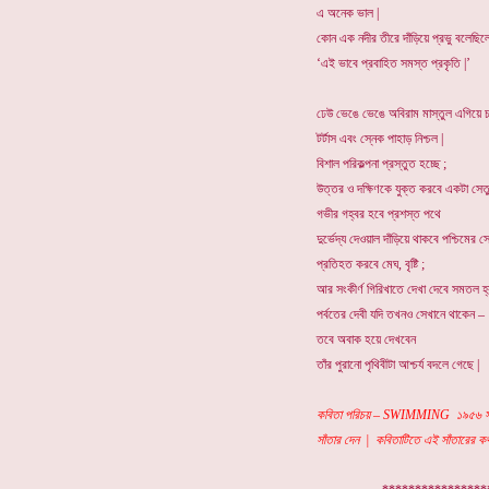
এ অনেক ভাল |
কোন এক নদীর তীরে দাঁড়িয়ে প্রভু বলেছিল
‘এই ভাবে প্রবাহিত সমস্ত প্রকৃতি |’
ঢেউ ভেঙে ভেঙে অবিরাম মাস্তুল এগিয়ে 
টর্টাস এবং স্নেক পাহাড় নিশ্চল |
বিশাল পরিকল্পনা প্রস্তুত হচ্ছে ;
উত্তর ও দক্ষিণকে যুক্ত করবে একটা সেত
গভীর গহ্বর হবে প্রশস্ত পথে
দুর্ভেদ্য দেওয়াল দাঁড়িয়ে থাকবে পশ্চিমের 
প্রতিহত করবে মেঘ, বৃষ্টি ;
আর সংকীর্ণ গিরিখাতে দেখা দেবে সমতল হ্
পর্বতের দেবী যদি তখনও সেখানে থাকেন –
তবে অবাক হয়ে দেখবেন
তাঁর পুরানো পৃথিবীটা আশ্চর্য বদলে গেছে |
কবিতা পরিচয় – SWIMMING ১৯৫৬ সালে
সাঁতার দেন | কবিতাটিতে এই সাঁতারের কথা