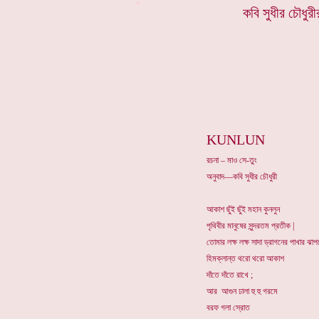
*
কবি সুধীর চৌধুর
KUNLUN
রচনা – মাও সে-তুং
অনুবাদ—কবি সুধীর চৌধুরী
আকাশ ছুঁই ছুঁই মহান কুনলুন
পৃথিবীর মানুষের সুন্দরতম প্রতীক |
তোমার লক্ষ লক্ষ সাদা ড্রাগনের পাখার ঝাপ
হিমক্লান্ত থরো থরো আকাশ
দাঁতে দাঁতে রাখে ;
আর আগুন ঢালা হু হু গরমে
বরফ গলা স্রোত