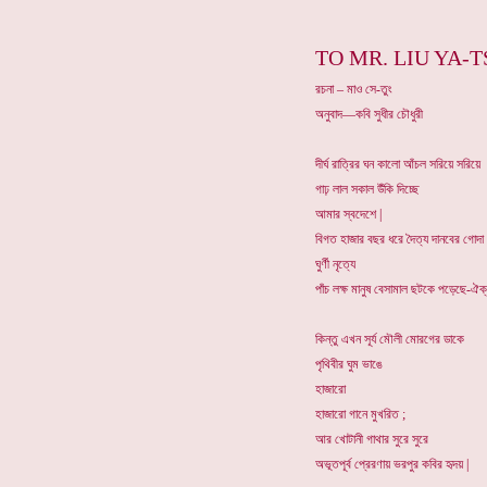
TO MR. LIU YA-T
রচনা – মাও সে-তুং
অনুবাদ—কবি সুধীর চৌধুরী
দীর্ঘ রাত্রির ঘন কালো আঁচল সরিয়ে সরিয়ে
গাঢ় লাল সকাল উঁকি দিচ্ছে
আমার স্বদেশে |
বিগত হাজার বছর ধরে দৈত্য দানবের গোদা
ঘুর্ণী নৃত্যে
পাঁচ লক্ষ মানুষ বেসামাল ছটকে পড়েছে-ঐক্
কিন্তু এখন সূর্য মৌলী মোরগের ডাকে
পৃথিবীর ঘুম ভাঙে
হাজারো
হাজারো গানে মুখরিত ;
আর খোটানী গাথার সুরে সুরে
অভূতপূর্ব প্রেরণায় ভরপুর কবির হৃদয় |