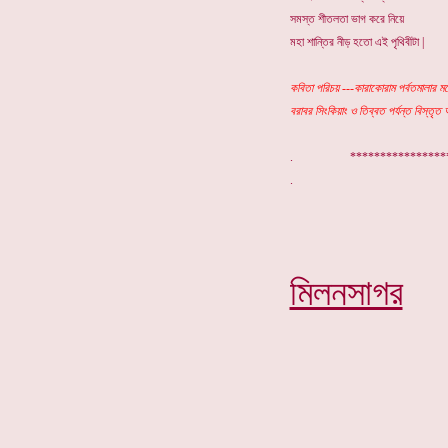
সমস্ত শীতলতা ভাগ করে নিয়ে
মহা শান্তির নীড় হতো এই পৃথিবীটা |
কবিতা পরিচয় ---কারাকোরাম পর্বতমালার মধ
বরাবর সিংকিয়াং ও তিব্বত পর্যন্ত বিস্তৃত
. ***************
মিলনসাগর