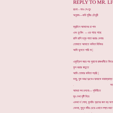
REPLY TO MR. LI
রচনা – মাও সে-তুং
অনুবাদ—কবি সুধীর চৌধুরী
ক্যান্টনে আমাদের চা পান
এবং চুংকিং -- এর গাছে গাছে
রাশি রাশি হলুদ পাতা ঝরার বেলায়
তোমাতে আমাতে কবিতা বিনিময়
আমি ভুলতে পারি না |
একুত্রিশ বছর পর পুরানো রাজধানীতে ফিরে
ফুল ঝরার ঋতুতে
আমি তোমার কবিতা পড়ছি |
বন্ধু, বুক ভাঙা দুঃখেও হৃদয়কে ভারাক্রান্
. সতর্ক থেক
আমরা পথ চলবো--- পৃথিবীতে
দূর দেখা দৃষ্টি নিয়ে
একথা ব’লোনা, কুনমিং হ্রদের জল বড় অগ
কেননা, ফুচুন নদীর চেয়ে এখানে লক্ষ্য করা 