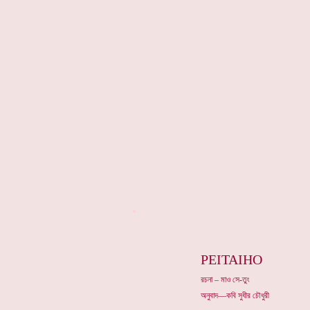
*
PEITAIHO
রচনা – মাও সে-তুং
অনুবাদ—কবি সুধীর চৌধুরী