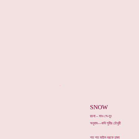
*
SNOW
রচনা – মাও সে-তুং
অনুবাদ—কবি সুধীর চৌধুরী
শত শত মাইল বরফে ঢাকা