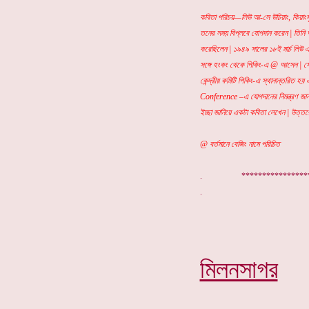
কবিতা পরিচয়—লিউ আ-সে উচিয়াং, কিয়াংসুর
তনের সময় বিপ্লবে যোগদান করেন | তিনি 
করেছিলেন | ১৯৪৯ সালের ১৮ই মার্চ লিউ 
সঙ্গে হংকং থেকে পিকিং-এ @ আসেন | সেই 
কেন্দ্রীয় কমিটি পিকিং-এ স্থানান্তরিত হয়
Conference –এ যোগদানের নিমন্ত্রণ জানান
ইচ্ছা জানিয়ে একটা কবিতা লেখেন | উত্ত
@ বর্তমানে বেজিং নামে পরিচিত
. ***************
মিলনসাগর