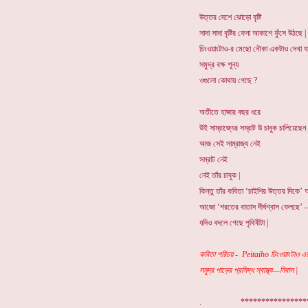
উত্তর দেশে ঝোড়ো বৃষ্টি
সাদা সাদা বৃষ্টির ফেনা আকাশে ফুঁসে উঠছে |
চিংওয়াংটাও-র মেছো নৌকা একটাও দেখা যাচ
সমুদ্র বক্ষ শূন্য
ওগুলো কোথায় গেছে ?
অতীতে হাজার বছর ধরে
উই সাম্রাজ্যের সম্রাট উ চাবুক চালিয়েছেন
আজ সেই সাম্রাজ্য নেই
সম্রাট নেই
নেই তাঁর চাবুক |
কিন্তু তাঁর কবিতা ‘চাইশির উত্তর দিক
আজো ‘শরতের বাতাস দীর্ঘশ্বাস ফেলছে’ 
যদিও বদলে গেছে পৃথিবীটা |
কবিতা পরিচয় - Peitaiho চিংওয়াংটাও এর 
সমুদ্র পাড়ের প্রসিদ্ধ স্বাস্থ্য—নিবাস |
. ***************