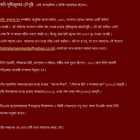
কবি সুধীরকুমার চৌধুরী
- কবি ঔপন্যাসিক ও বিশিষ্ট প্রাবন্ধিক ছিলেন।
কবি
বুদ্ধদেব বসু
সম্পাদিত আধুনিক বাংলা কবিতা, ১৯৪০, সংকলন থেকে
ও
আমরা একটি কবিতা
পেয়েছি।
ওই কবিতার সংকলনে কবির নাম দেওয়া রয়েছে সুধীরকুমার রায়চৌধুরী। এই দুই ব্যক্তি একই
লোক কি না আমরা সঠিক বলতে পারছি না। কিন্তু দুজনেরই জন্মের সাল ১৮৯৭ খৃঃ দেওয়া পেয়েছি।
এতটা সাদৃশ্য দেখে আমাদের মনে হচ্ছে তাঁ
রা
একই ব্যক্তি। যদি তা না হয়, তা হলে আমাদের এই ইমেলে
(
srimilansengupta@yahoo.co.in
)
যোগাযোগ করে জানালে আমরা শুধরে দেবো।
তিনি প্রবাসী, শনিবারের চিঠি, কল্লোল ও পরিচয় গোষ্ঠীর সঙ্গে যুক্ত ছিলেন। ১৯২১ সালে তিনি প্রবাসী
পত্রিকার সহকারী সম্পাদক নিযুক্ত হন।
তাঁর প্রকাশিত কাব্যগ্রন্থের মধ্যে রয়েছে “জলের লিখন”, “যৌবনের ছিট ও অন্যান্য গল্প” (১৯২০) প্রভৃতি।
তাঁর উপন্যাসের মধ্যে রয়েছে আবছায়া (১৯২০), এপার গঙ্গা ওপার গঙ্গা (১৯৪৫) প্রভৃতি।
হিরণ্ময় বন্দ্যোপাধ্যায়ের ঈশ্বরচন্দ্র বিদ্যাসাগর ও পদ্মিনী সেনগুপ্তর তবু দত্ত নামক ইংরেজি গ্রন্থ তিনি
বাংলায় অনুবাদ করেন।
তাঁর সম্বন্ধে এর চেয়ে বেশী তথ্য আমাদের কাছে নেই।