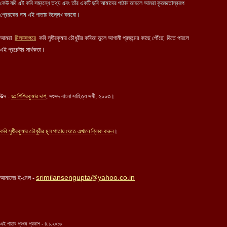
কেউ যদি এই কবি সম্বন্ধে তথ্য এবং তাঁর একটি ছবি আমাদের পাঠান তাহলে আমরা কৃতজ্ঞতাস্বরূপ
প্রেরকের নাম এই পাতায় উল্লেখ করবো।
আমরা
মিলনসাগরে
কবি সুধীরকুমার চৌধুরীর কবিতা তুলে আগামী প্রজন্মের কাছে পৌঁছে দিতে পারলে
এই প্রচেষ্টার সার্থকতা।
উত্স -
ডঃ শিশিরকুমার দাশ
, সংসদ বাংলা সাহিত্য সঙ্গী, ২০০৩।
কবি
সুধীরকুমার চৌধুরীর
মূল পাতায় যেতে এখানে ক্লিক করুন
।
srimilansengupta@yahoo.co.in
আমাদের ই-মেল -
এই পাতার প্রথম প্রকাশ - ৪.১.২০১৬