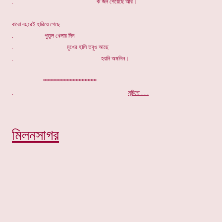
. ক’জন পেয়েছে আর।
বারো বছরেই হারিয়ে গেছে
. পুতুল খেলার দিন
. মুখের হাসি তবুও আছে
. হয়নি অমলিন।
. ******************
.
সূচিতে . . .
মিলনসাগর