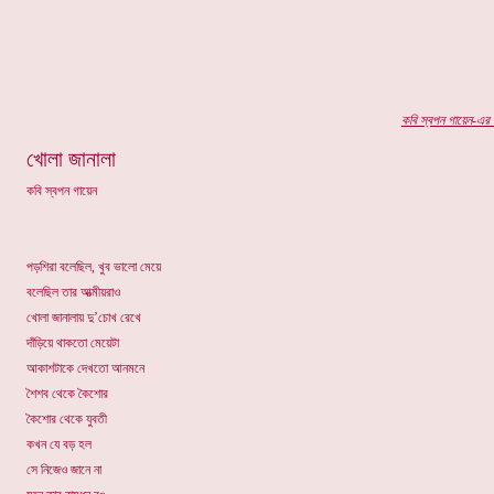
কবি
স্বপন গায়েন-এর
প
খোলা জানালা
কবি স্বপন গায়েন
পড়শিরা বলেছিল, খুব ভালো মেয়ে
বলেছিল তার আত্মীয়রাও
খোলা জানালায় দু’চোখ রেখে
দাঁড়িয়ে থাকতো মেয়েটা
আকাশটাকে দেখতো আনমনে
শৈশব থেকে কৈশোর
কৈশোর থেকে যুবতী
কখন যে বড় হল
সে নিজেও জানে না