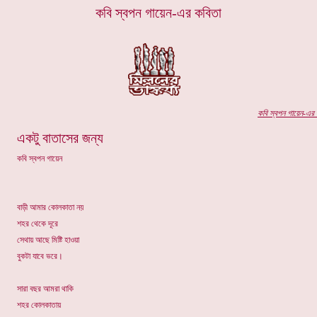
কবি স্বপন গায়েন-এর কবিতা
কবি
স্বপন গায়েন-এর
প
একটু বাতাসের জন্য
কবি স্বপন গায়েন
বাড়ী আমার কোলকাতা নয়
শহর থেকে দূরে
সেথায় আছে মিষ্টি হাওয়া
বুকটা যাবে ভরে।
সারা বছর আমরা থাকি
শহর কোলকাতায়