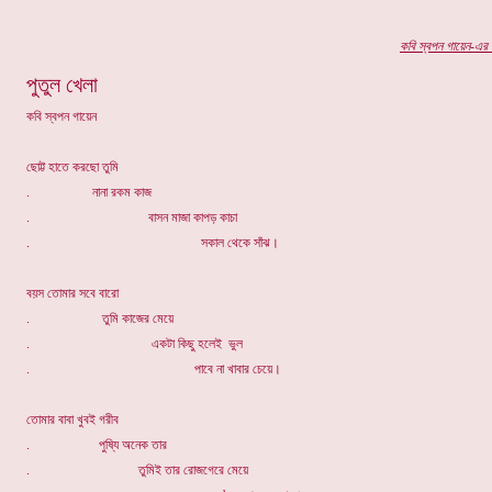
কবি
স্বপন গায়েন-এর
প
পুতুল খেলা
কবি স্বপন গায়েন
ছোট্ট হাতে করছো তুমি
. নানা রকম কাজ
. বাসন মাজা কাপড় কাচা
. সকাল থেকে সাঁঝ।
বয়স তোমার সবে বারো
. তুমি কাজের মেয়ে
. একটা কিছু হলেই ভুল
. পাবে না খাবার চেয়ে।
তোমার বাবা খুবই গরীব
. পুষ্যি অনেক তার
. তুমিই তার রোজগেরে মেয়ে