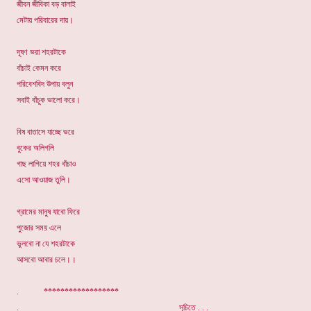
জীবন জীবিকা বড় বালাই
মেটায় পরিবারের দায়।
দূষণ ভরা শহরটাকে
বাঁচাই কেমন করে
পরিবেশবিদ উপায় বলুন
সবাই বাঁচুক ভালো করে।
বিষ বাতাসে যাচ্ছে ভরে
বুকের অলিগলি
গাছ লাগিয়ে শহর বাঁচাও
এসো আওয়াজ তুলি।
গ্রামের মানুষ যাবো ফিরে
পুজোর সময় এলে
ভুলবো না যে শহরটাকে
আসবো আবার চলে।।
. ******************
.
সূচিতে . . .