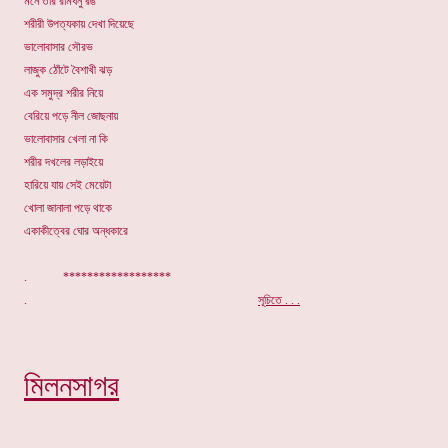
মনে তার রামধনু রঙ
শরীরী উপত্যকায় দেখা দিয়েছে
ভালোবাসার সৌরভ
লাজুক ঠোঁটে বৈশাখী ঝড়
এক সমুদ্র শরীর নিয়ে
বেরিয়ে পড়ে নীল জোছনায়
ভালোবাসার খেলা না কি
শরীর দখলের লড়াইয়ে
হারিয়ে যায় সেই মেয়েটা
খোলা জানালা পড়ে থাকে
একাকীত্বের ঘোর অন্ধকারে
. ******************
.
সূচিতে . . .
মিলনসাগর