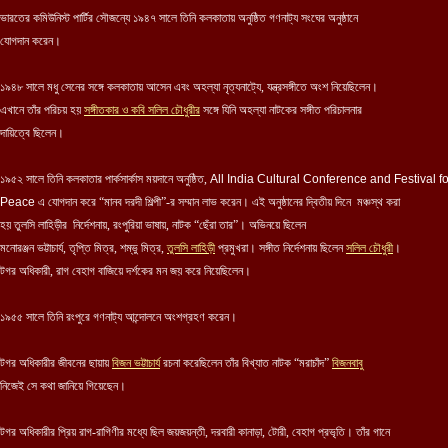
ভারতের কমিউনিস্ট পার্টির সৌজন্যে ১৯৪৭ সালে তিনি কলকাতায় অনুষ্ঠিত গণনাট্য সংঘের অনুষ্ঠানে
যোগদান করেন।
১৯৪৮ সালে মধু সেনের সঙ্গে কলকাতায় আসেন এবং অহল্যা নৃত্যনাট্যে, যন্ত্রসঙ্গীতে অংশ নিয়েছিলেন।
এখানে তাঁর পরিচয় হয়
সঙ্গীতকার ও কবি সলিল চৌধুরীর
সঙ্গে যিনি অহল্যা নাটকের সঙ্গী
ত
পরিচালনার
দায়িত্বে ছিলেন।
১৯৫২ সালে তিনি কলকাতার পার্কসার্কাস ময়দানে অনুষ্ঠিত,
All India Cultural Conference and Festival fo
Peace
এ যোগদান করে “মানব দরদী শিল্পী”-র সম্মান লাভ করেন। এই অনুষ্ঠানের দ্বিতীয় দিনে মঞ্চস্থ করা
হয় তুলসি লাহিড়ীর নির্দেশনায়, রংপুরিয়া ভাষায়, নাটক “ছেঁরা তার”। অভিনয়ে ছিলেন
মনোরঞ্জন ভট্টাচার্য, তৃপ্তি মিত্র, শম্ভু মিত্র,
তুলসি লাহিড়ী
প্রমুখরা। সঙ্গীত নির্দেশনায় ছিলেন
সলিল চৌধুরী
।
টগর অধিকারী, রাগ বেহাগ বাজিয়ে দর্শকের মন জয় করে নিয়েছিলেন।
১৯৫৫ সালে তিনি রংপুরে গণনাট্য আন্দোলনে অংশগ্রহণ করেন।
টগর অধিকারীর জীবনের ছায়ায়
বিজন ভট্টাচার্য
রচনা করেছিলেন তাঁর বিখ্যাত নাটক “মরাচাঁদ”
বিজনবাবু
নিজেই সে কথা জানিয়ে গিয়েছেন।
টগর অধিকারীর প্রিয় রাগ-রাগিণীর মধ্যে ছিল জয়জয়ন্তী, দরবারী কানাড়া, টোরী, বেহাগ প্রভৃতি। তাঁর গানে