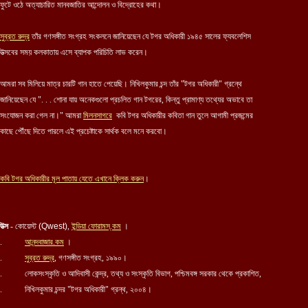
ফুটে ওঠে অত্যাচারিত মানবজাতির আন্দোলন ও বিদ্রোহের কথা।
সুব্রত রুদ্র
তাঁর গণসঙ্গীত সংগ্রহ সংকলনে জানিয়েছেন যে টগর অধিকারী ১৯৪৫ সালের ফ্যবলেশিস
উত্সবের সময় কলকাতায় এসে ব্যাপক পরিচিতি লাভ করেন।
আমরা সব মিলিয়ে মাত্র চারটি গান হাতে পেয়েছি। নিখিলকুমার চন্দ তাঁর "টগর অধিকারী" গ্রন্থে
জানিয়েছেন যে ". . . শোনা যায় অনেকগুলো প্রচলিত গান টগরের, কিন্তু প্রামাণ্য তথ্যের অভাবে তা
সংযোজন করা গেল না।" আমরা
মিলনসাগরে
কবি টগর অধিকারীর কবিতা গান তুলে আগামী প্রজন্মের
কাছে পৌঁছে দিতে পারলে এই প্রচেষ্টাকে সার্থক বলে মনে করবো।
কবি ট
গর অধিকারীর
মূল পাতায় যেতে এখানে ক্লিক করুন
।
উত্স
- কোয়েস্ট
(Qwest)
,
ইন্ডিয়া ফোরামস্.কম
।
.
আনন্দবাজার.কম
।
.
সুব্রত রুদ্র
, গণসঙ্গীত সংগ্রহ, ১৯৯০।
. লোকসংস্কৃতি ও আদিবাসী কেন্দ্র, তথ্য ও সংস্কৃতি বিভাগ, পশ্চিমবঙ্গ সরকার থেকে প্রকাশিত,
. নিখিলকুমার চন্দর "টগর অধিকারী" গ্রন্থ, ২০০৪।