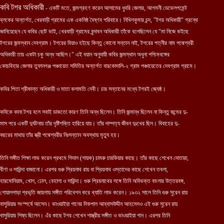
কবি টগর অধিকারী
- একটি মতে, জন্মগ্রহণ করেন আসামের ধুবরি জেলার, আগমনী ডেভেলপমেন্ট
ব্লকের অন্তর্গত, খেরবাড়ী গ্রামের এক একনিষ্ঠ বৈষ্ণব পরিবারে। নিখিলকুমার চন্দ, "টগর অধিকারী" গ্রন্থে
জা
নিয়ে
ছেন যে কবির ছোট ভাই, খেরবাড়ী গ্রামের বৃন্দাবন অধিকারী তাঁকে বলেছিলেন যে "মা নিজে কইছে
টগরের জন্মস্থান দেবগ্রাম। টগরের বিয়াও হইছে কিন্তু কোনো সন্তান নাই, টগরের পত্নীর নাম পদ্মেশ্বরী
অধিকারী তার একটা চকু অন্ধ আছিল।" এই বয়ান অনুযায়ী কবির জন্মস্থান অধুনা পশ্চিমবঙ্গের
কোচবিহার জেলার তুফানগঞ্জ পঞ্চায়েত সমিতির অন্তর্গত বারকোদালি-২ গ্রাম পঞ্চায়েতের দেবগ্রাম গ্রামে।
কবির পিতা শ্রীকান্ত অধিকারী ও মাতা কলামতি দেবী। চার সন্তানের মধ্যে টগরই জ্যেষ্ঠ।
কবিকে কানা টগর বলে সবাই ডাকতো কারণ তিনি অন্ধ ছিলেন। তিনি জন্মান্ধ ছিলেন না কিন্তু জন্মের দু-
মাস পরে একটি দুর্ঘটনায় তাঁর দৃষ্টিশক্তি হারিয়ে যায়। তাঁর দাম্পত্য জীবন দুঃখের ছিল। বিবাহের দু-
বছরের মাথায় তাঁর স্ত্রী পদ্মেশ্বরীর নিঃসন্তান অবস্থায় মৃত্যু হয়।
তিনি সঙ্গীত শিক্ষা লাভ করেন প্রথমে গিদাল (গায়ক) চামরু চারকিয়ার কাছে। তাঁর কাছে শেখেন দোতারা,
বীণা ও সারিন্দা বাজানো। এরপর গুরু প্রিয়নাথ রায় বা প্রিয়নাথ ওস্তাদের কাছে শেখেন তবলা,
হারমোনিয়াম, খোল, ঢোল, বেহালা ও সারিন্দা। গুরু প্রিয়নাথের সঙ্গে তিনি অবিভক্ত বাংলার উত্তরবঙ্গ,
গোয়ালপাড়া প্রভৃতি জায়গায় সঙ্গীত পরিবেশন করে খ্যাতি লাভ করেন। ১৯৩২ সালে তিনি গুরু সুরেন রায়
বাসুরিয়ার সংস্পর্ষে আসেন। ভাওয়াইয়া গানের দিকপাল আব্বাসউদ্দীন আহমেদও এই গুরু সুরেন রায়
বাসুরিয়ার শিষ্য ছিলেন। এঁর কাছে টগর শেখেন শাস্ত্রীয় সঙ্গীত ও ভাওয়াইয়া গান। এরপর তিনি