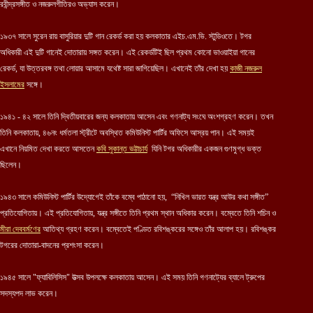
রবীন্দ্রসঙ্গীত ও নজরুলগীতিরও অভ্যাস করেন।
১৯৩৭ সালে সুরেন রায় বাসুরিয়ার দুটি গান রেকর্ড করা হয় কলকাতার এইচ.এম.ভি. স্টুডিওতে। টগর
অধিকারী এই দুটি গানেই দোতারায় সঙ্গত করেন। এই রেকর্ডটিই ছিল প্রথম কোনো ভাওয়াইয়া গানের
রেকর্ড, যা উত্তরবঙ্গ তথা লোয়ার আসামে যথেষ্ট সারা জাগিয়েছিল। এখানেই তাঁর দেখা হয়
কাজী নজরুল
ইসলামের
সঙ্গে।
১৯৪১ - ৪২ সালে তিনি দ্বিতীয়বারের জন্য কলকাতায় আসেন এবং গণনাট্য সংঘে অংশগ্রহণ করেন। তখন
তিনি কলকাতায়, ৪৬নং ধর্মতলা স্ট্রীটে অবস্থিত কমিউনিস্ট পার্টির অফিসে আস্রয় পান। এই সময়ই
এখানে নিয়মিত দেখা করতে আসতেন
কবি সুকান্ত ভট্টাচার্য
যিনি টগর অধিকারীর একজন গুণমুগ্ধ ভক্ত
ছিলেন।
১৯৪৩ সালে কমিউনিস্ট পার্টির উদ্যোগেই তাঁকে বম্বে পাঠানো হয়, “নিখিল ভারত যন্ত্র আউর কথা সঙ্গীত”
প্রতিযোগিতায়। এই প্রতিযোগিতায়, যন্ত্র সঙ্গীতে তিনি প্রথম স্থান অধিকার করেন। বম্বেতে তিনি শচিন ও
মীরা দেববর্মণের
আতিথ্য গ্রহণ করেন। বম্বেতেই পণ্ডিত রবিশঙ্করের সঙ্গেও তাঁর আলাপ হয়। রবিশঙ্কর
টগরের দোতারা-বাদনের প্রশংসা করেন।
১৯৪৫ সালে "ফ্যাবিলিসিস" উত্সব উপলক্ষে কলকাতায় আসেন। এই সময় তিনি গণনাট্যের ব্যালে ট্রুপের
সদস্যপদ লাভ করেন।