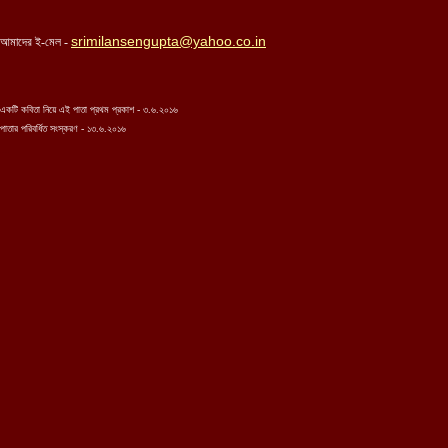
srimilansengupta@yahoo.co.in
আমাদের ই-মেল -
একটি কবিতা নিয়ে এই পাতা প্রথম প্রকাশ - ৩.৬.২০১৬
পাতার পরিবর্ধিত সংস্করণ - ১৩.৬.২০১৬
...