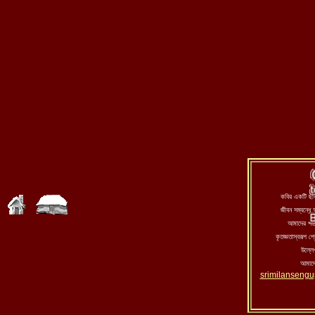
কবির একটি ছবি
জীবন সম্বন্ধে
আমাদের পা
কৃতজ্ঞতাস্বরূপ প
উল্ল
আমাদে
srimilansengu