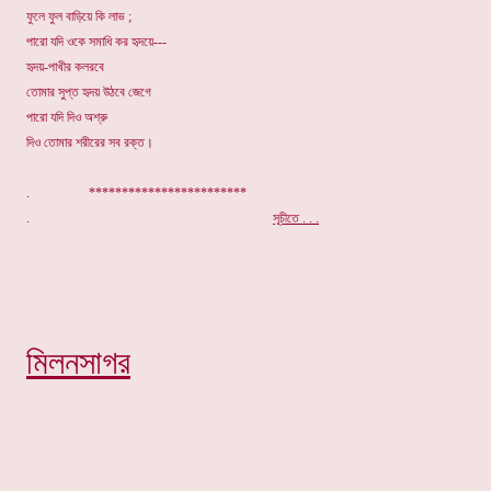
ফুলে ফুল বাড়িয়ে কি লাভ ;
পারো যদি ওকে সমাধি কর হৃদয়ে---
হৃদয়-পাখীর কলরবে
তোমার সুপ্ত হৃদয় উঠবে জেগে
পারো যদি দিও অশ্রু
দিও তোমার শরীরের সব রক্ত।
. ************************
.
সূচীতে . . .
মিলনসাগর