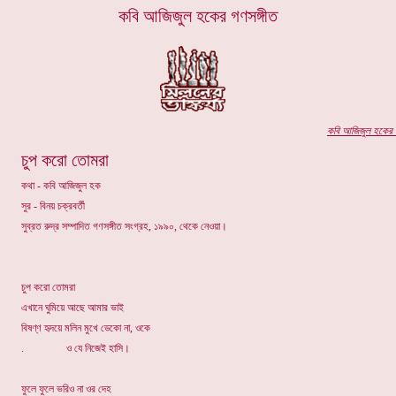
কবি
আজিজুল হকের
গণসঙ্গীত
কবি আ
জিজুল হকের
প
চুপ করো তোমরা
কথা - কবি আজিজুল হক
সুর - বিনয় চক্রবর্তী
সুব্রত রুদ্র সম্পাদিত গণসঙ্গীত সংগ্রহ, ১৯৯০, থেকে নেওয়া।
চুপ করো তোমরা
এখানে ঘুমিয়ে আছে আমার ভাই
বিষণ্ণ হৃদয়ে মলিন মুখে ডেকো না, ওকে
. ও যে নিজেই হাসি।
ফুলে ফুলে ভরিও না ওর দেহ