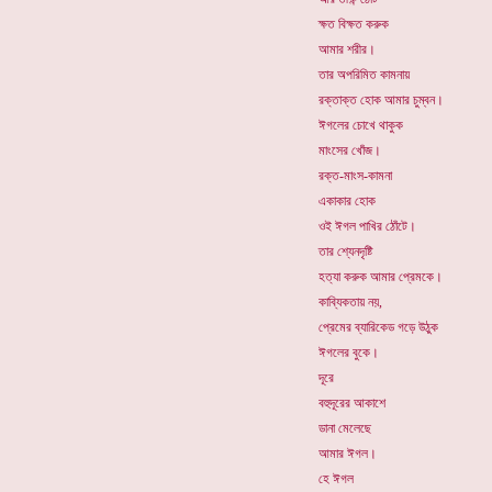
ক্ষত বিক্ষত করুক
আমার শরীর।
তার অপরিমিত কামনায়
রক্তাক্ত হোক আমার চুম্বন।
ঈগলের চোখে থাকুক
মাংসের খোঁজ।
রক্ত-মাংস-কামনা
একাকার হোক
ওই ঈগল পাখির ঠোঁটে।
তার শ্যেনদৃষ্টি
হত্যা করুক আমার প্রেমকে।
কাব্যিকতায় নয়,
প্রেমের ব্যারিকেড গড়ে উঠুক
ঈগলের বুকে।
দূরে
বহুদূরের আকাশে
ডানা মেলেছে
আমার ঈগল।
হে ঈগল