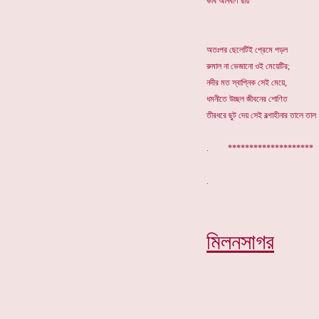
কবি অনির্বাণ রায়
অতঃপর ছেলেটিই প্রেমে পড়ল
রুমাল না ভেজানো ওই মেয়েটির;
নদীর মত স্বাপ্নিক সেই মেয়ে,
ধমনীতে উচ্ছল জীবনের শোণিত
তীরধরে ছুট দেয় সেই বল্গাহীনার তালে তাল
. ********************
মিলনসাগর