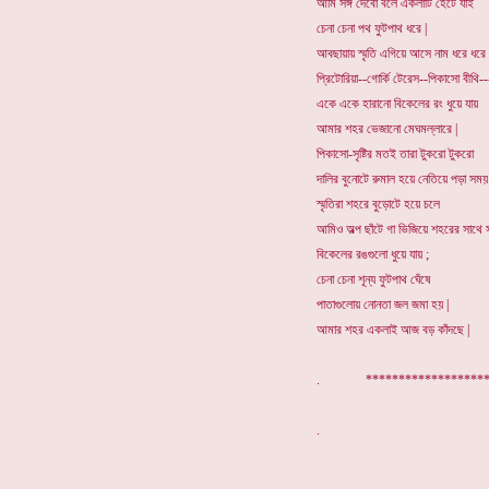
আমি সঙ্গ দেবো বলে একলাটি হেঁটে যাই
চেনা চেনা পথ ফুটপাথ ধরে |
আবছায়ায় স্মৃতি এগিয়ে আসে নাম ধরে ধরে
প্রিটোরিয়া--গোর্কি টেরেস--পিকাসো বীথি--
একে একে হারানো বিকেলের রং ধুয়ে যায়
আমার শহর ভেজানো মেঘমল্লারে |
পিকাসো-সৃষ্টির মতই তারা টুকরো টুকরো
দালির বুনোটে রুমাল হয়ে নেতিয়ে পড়া সময় ক
স্মৃতিরা শহরে বুড়োটে হয়ে চলে
আমিও অল্প ছাঁটে গা ভিজিয়ে শহরের সাথে স
বিকেলের রঙগুলো ধুয়ে যায় ;
চেনা চেনা শূন্য ফুটপাথ ঘেঁষে
পাতাগুলোয় নোনতা জল জমা হয় |
আমার শহর একলাই আজ বড় কাঁদছে |
. *******************