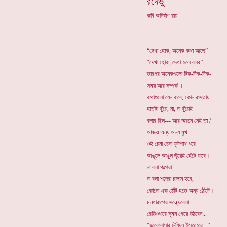
রঁদেভু
কবি অনির্বাণ রায়
“দেখা হোক, অনেক কথা আছে”
“দেখা হোক, দেখা হলে বলব”
তারপর অনেকগুলো টিক-টিক-টিক-
সময় আর সম্পর্ক ।
কথাগুলো যেন কবে, কোন রাস্তায়
হাতটা ছুঁয়ে, না, না ছুঁয়েই
বলার ছিল--- আর স্মরনে নেই তা /
আজও অন্য অন্য মুখ
ওই চেনা চেনা ফুটপাথ ধরে
আঙুলে আঙুল ছুঁয়েই হেঁটে যাবে।
না বলা গল্পেরা
না বলা শব্দেরা চালান হবে,
কোনো এক ঠোঁট হতে অন্য ঠোঁটে।
মনখারাপের সন্ধ্যেবেলা
রেডিওধারে সুমন গেয়ে উঠবেন...
“ভালোবাসার নিষিদ্ধ ইস্তাহার...”