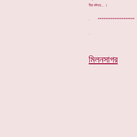
নীরা কাঁদছে... ।
. ********************
মিলনসাগর