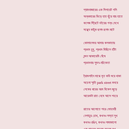
শ্যামবাজারের এক সিগারেট গলি
অন্ধকারের ভিড়ে হাত ছুঁয়ে যায় হাতে
কলেজ স্ট্রিটে বইয়ের গন্ধ মেখে
সন্ধ্যে কাটুক ছলাৎ ছলাৎ ঘাটে
কোলাহলময় আমার কলকাতায়
প্রথম চুমু, প্রথম মিছিলে হাঁটা
নন্দন আকাডেমি ঘেঁষে
প্রথমবার সুমন-নচিকেতা
ট্রামলাইন মাঝে মৃত কবি শুয়ে থাকা
অচেনা স্মৃতি park street কবরে
লেকের ধারের নরম বিকেল জুড়ে
আরেকটা রাত নেমে আসে শহরে
রাতের আলোতে শহর মোহময়ী
নেশাতুর চোখ, কখনও সস্তা সুখ
কখনও রঙিন, কখনও সাদাকালো