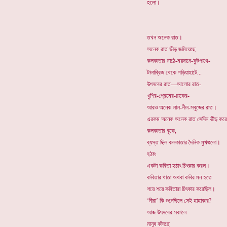
হলো।
তখন অনেক রাত।
অনেক রাত ভীড় জমিয়েছে
কলকাতার মাঠে-ময়দানে-ফুটপাথে-
টালাব্রিজ থেকে গড়িয়াহাটে...
উৎসবের রাত—আলোর রাত-
খুশির-প্রেমের-ঢাকের-
আরও অনেক লাল-নীল-সবুজের রাত।
এরকম অনেক অনেক রাত সেদিন ভীড় করে
কলকাতার বুকে,
ব্যস্ত ছিল কলকাতার দৈনিক মুখগুলো।
হঠাৎ
একটা কবিতা হঠাৎ চিৎকার করল।
কবিতার খাতা অথবা কবির মন হতে
শয়ে শয়ে কবিতারা চিৎকার করেছিল।
‘নীরা’ কি শুনেছিলে সেই হাহাকার?
আজ উৎসবের সকালে
মানুষ কাঁদছে