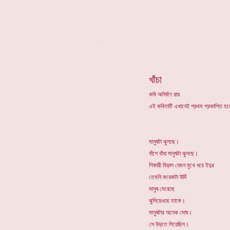
*
খাঁচা
কবি অনির্বাণ রায়
এই কবিতাটি এখানেই প্রথম প্রকাশিত 
মানুষটা ঝুলছে।
বাঁশে বাঁধা মানুষটা ঝুলছে।
শিকারী বিড়াল যেমন মুখে ধরে ইদুর
তেমনি কয়েকটা উর্দি
মানুষ মেরেছে
ঝুলিয়েওছে তাকে।
মানুষটার অনেক দোষ।
সে উড়তে গিয়েছিল।