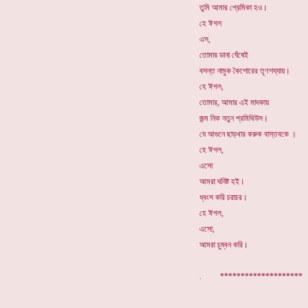
তুমি আমার প্রেমিকা হও।
হে ঈগল
এস,
তোমার ডানা ঘেঁষেই
বসন্ত নামুক কৈশোরের তৃণশয্যায়।
হে ঈগল,
তোমার, আমার এই মাদকায়
জন্ম নিক নতুন প্রমিথিউস।
যে আগুনে ছাড়খার করুক বাস্তবকে ।
হে ঈগল,
এসো
আমরা ঘনিষ্ট হই।
ধ্বংস করি চরাচর।
হে ঈগল,
এসো,
আমরা চুম্বন করি।
. ********************