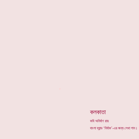
*
কলকাতা
কবি অনির্বাণ রায়
বাংলা ব্যান্ড ‘নির্বাক’-এর জন্য লেখা গান।