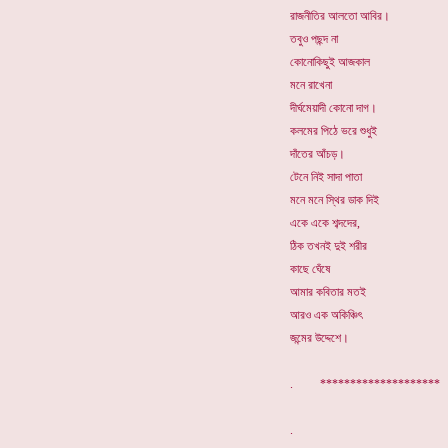
রাজনীতির আলতো আবির।
তবুও পছন্দ না
কোনোকিছুই আজকাল
মনে রাখেনা
দীর্ঘমেয়াদী কোনো দাগ।
কলমের পিঠে ভরে শুধুই
দাঁতের আঁচড়।
টেনে নিই সাদা পাতা
মনে মনে স্থির ডাক দিই
একে একে শব্দদের,
ঠিক তখনই দুই শরীর
কাছে ঘেঁষে
আমার কবিতার মতই
আরও এক অকিঞ্চিৎ
জন্মের উদ্দেশে।
. ********************