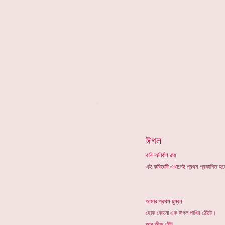
*
ঈগল
কবি অনির্বাণ রায়
এই কবিতাটি এখানেই প্রথম প্রকাশিত 
আমার প্রথম চুম্বন
হোক কোনো এক ঈগল পাখির ঠোঁটে।
আর তীক্ষ্ণ ঠোঁট