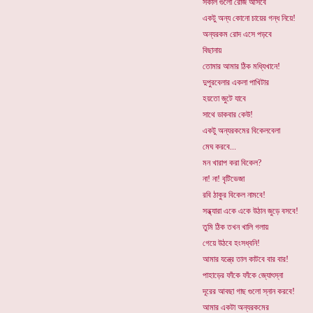
সকাল গুলো রোজ আসবে
একটু অন্য কোনো চায়ের গন্ধ নিয়ে!
অন্যরকম রোদ এসে পড়বে
বিছানায়
তোমার আমার ঠিক মধ্যিখানে!
দুপুরবেলার একলা পাখিটার
হয়তো জুটে যাবে
সাথে ডাকবার কেউ!
একটু অন্যরকমের বিকেলবেলা
মেঘ করবে...
মন খারাপ করা বিকেল?
না! না! বৃটিভেজা
রবি ঠাকুর বিকেল নামবে!
সন্ধ্যারা একে একে উঠান জুড়ে বসবে!
তুমি ঠিক তখন খালি গলায়
গেয়ে উঠবে হংসধ্বনি!
আমার যন্ত্রে তাল কাটবে বার বার!
পাহাড়ের ফাঁকে ফাঁকে জ্যোৎস্না
দূরের আবছা গাছ গুলো স্নান করবে!
আমার একটা অন্যরকমের