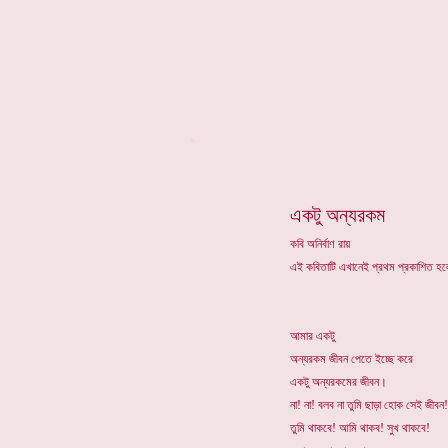
*
একটু অন্যরকম
কবি অনির্বাণ রায়
এই কবিতাটি এখানেই প্রথম প্রকাশিত 
আমার একটু
অন্যরকম জীবন পেতে ইচ্ছে করে
একটু অন্যরকমের জীবন।
না! না! বলব না তুমি ছাড়া হোক সেই জীবন!
তুমি থাকবে! আমি থাকব! সুখ থাকবে!