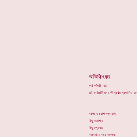
*
অকিঞ্চিৎকর
কবি অনির্বাণ রায়
এই কবিতাটি এখানেই প্রথম প্রকাশিত 
পরপর একরাশ পদ্য রাখা,
কিছু হতাশার
কিছু প্রেমের
কোনোটার গায়ে লেগেছে