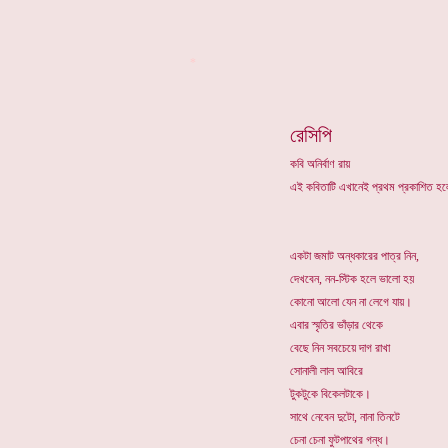
*
রেসিপি
কবি অনির্বাণ রায়
এই কবিতাটি এখানেই প্রথম প্রকাশিত 
একটা জমাট অন্ধকারের পাত্র নিন,
দেখবেন, নন-স্টিক হলে ভালো হয়
কোনো আলো যেন না লেগে যায়।
এবার স্মৃতির ভাঁড়ার থেকে
বেছে নিন সবচেয়ে দাগ রাখা
সোনালী লাল আবিরে
টুকটুকে বিকেলটাকে।
সাথে নেবেন দুটো, নানা তিনটে
চেনা চেনা ফুটপাথের গন্ধ।