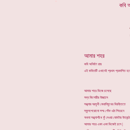
*
কবি অ
আমার শহর
কবি অনির্বাণ রায়
এই কবিতাটি এখানেই প্রথম প্রকাশিত 
আমার শহর ভিজে চলেছে
সদ্য কিশোরীর উচ্ছাসে
সন্ধ্যার ঘরমুখী কেরানিমুখের বিরক্তিতে
স্কুলপেরোনো সদ্য় গোঁফ ওঠা শিহরনে
অথবা সন্ধ্যাশাঁখে ফুঁ দেওয়া ঘোমটার উতকন্ঠ
আমার শহর একা একা ভিজেই চলে |