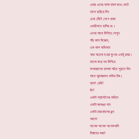
এবার এদের ফালা ফালা করে কেটে
তাতে ছড়িয়ে দিন
চেনা ঠোঁটে লেগে থাকা
একচিলতে হাসির রং।
এদের সাথে মিশিয়ে ফেলুন
পাঁচ কাপ বিচ্ছেদ,
এক কাপ অভিমান
আর অচেনা হওয়া মুখের একটু ছায়া।
ভালো করে সব মিশিয়ে
মনখারাপের হালকা আঁচে পুড়তে দিন
সাথে আন্দাজমত কফির বিষ।
ব্যস! রেডি!
কি?
একটা প্যাস্টেলের কবিতা
একটা জলরঙা গান
একটা চারকোলের ছন্দ
নয়তো
অনেক অনেক অনেকখানি
বিষাদের মজা!