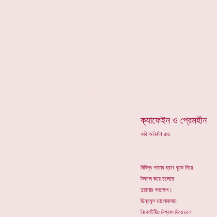
*
ক্যাফেইন ও প্রেমহীন
কবি অনির্বাণ রায়
নিষিদ্ধ পাতার ঘ্রাণ বুকে নিয়ে
টলমল করে চলেছে
দুরাশার পদক্ষেপ।
ছিন্নমূল ভালোবাসায়
নিকোটিনীয় নিশ্বাস দিয়ে চলে