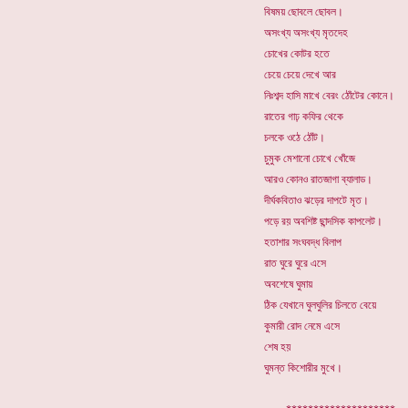
বিষময় ছোবলে ছোবল।
অসংখ্য অসংখ্য মৃতদেহ
চোখের কোটর হতে
চেয়ে চেয়ে দেখে আর
নিঃশব্দ হাসি মাখে বেরং ঠোঁটের কোনে।
রাতের গাঢ় কফির থেকে
চলকে ওঠে ঠোঁট।
চুমুক মেশানো চোখে খোঁজে
আরও কোনও রাতজাগা ব্যালাড।
দীর্ঘকবিতাও ঝড়ের দাপটে মৃত।
পড়ে রয় অবশিষ্ট ছান্দসিক কাপলেট।
হতাশার সংঘবদ্ধ বিলাপ
রাত ঘুরে ঘুরে এসে
অবশেষে ঘুমায়
ঠিক যেখানে ঘুলঘুলির চিলতে বেয়ে
কুমারী রোদ নেমে এসে
শেষ হয়
ঘুমন্ত কিশোরীর মুখে।