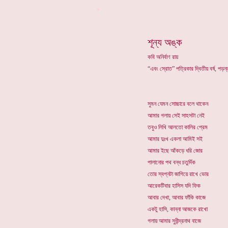
*
শূন্য অঙ্ক
কবি অনির্বাণ রায়
“এবং স্রোত” পত্রিকার দ্বিতীয় বর্ষ, পড়
সুমন যেমন সোচ্চারে বলে থাকেন
আমার গলায় সেই সাহসটা নেই
তবুও লিখি আলতো কালির প্রেম
আমার দুঃখ একলা আমিই সই
আমার ইছে আঁকড়ে ধরি জোর
পালানোর পথ বন্ধ চতুর্দিক
তোর স্বপ্নটা জাগিয়ে রাখে ভোর
আরেকটিবার হাসিস যদি ফিক
আবার দেখা, আবার ফাঁকি কাজে
একটু হাসি, কান্না আজকে রাখো
গলায় আমার সুধীন্দ্রনাথ বাজে