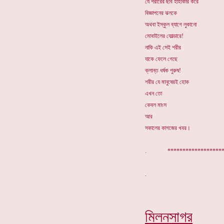
যে শরীরের ছবি হাহাকার করে
বিজ্ঞাপনের ঝলকে
অথবা ইস্কুল ব্যাগে লুকানো
মোবাইলের ফোল্ডারে!
নাকি এই সেই শরীর
যাকে ফেলে গেছে
ক্লান্ত ধর্ষক পুরুষ!
শরীর যে মানুষেরই হোক
এখন তো
কেবল মাংস
আর
সকালের কাগজের খবর।
. *******************
মিলনসাগর