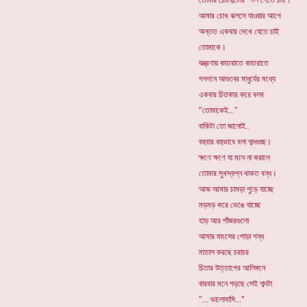
তোমার ঠোঁটদুটোর স্পর্শ পেতে চাই।
আমার চোখ ঝলসে যাওয়ার আগে
অন্তত একবার দেখে যেতে চাই
তোমাকে।
যন্ত্রণায় কাতরাতে কাতরাতে
গনগনে আগুনের মাধুর্যের মধ্যে
একবার চিতকার করে বলব
"তোমাকেই..."
বাকিটা তো জানোই..
বহুবার বহুভাবে বলা শব্দগুচ্ছ।
ক্ষণে ক্ষণে যা মনে না করালে
তোমার সুখস্বপ্ন থাকত বন্ধ।
আজ আমার চামড়া পুড়ে যাচ্ছে
মড়মড় করে ভেঙে যাচ্ছে
হাড় আর পাঁজরগুলো
আমার মাংসের পোড়া গন্ধ
মাতাল করছে চরাচর
চিতার উত্তাপের আলিঙ্গনে
বারবার মনে পড়ছে সেই শব্দটা
"... ভালোবাসি..."