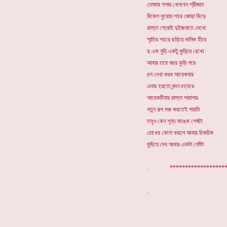
তোমার গলায় খেলবেন শ্রীজাত
বিকেল ফুরোয় শহর জোড়া ভিড়ে
রাস্তা পেরোই দুইজনাতে দেখো
স্মৃতির শহরে ছড়িয়ে মানিক হীরে
দু এক নুড়ি একটু কুড়িয়ে রেখো
আবার তবে বছর কুড়ি পরে
চল দেখা করব আরেকবার
এবার হয়তো নন্দন চত্বরে
আরেকটিবার রাস্তা পারাপার
নতুন গল্প শুরু করতেই পারতি
তবুও কেন শূন্য অঙ্কে শেষটা
চোখের কোণা করলে আবার চিকচিক
মুছিয়ে দেব আবার একটা ফোঁটা
. *******************