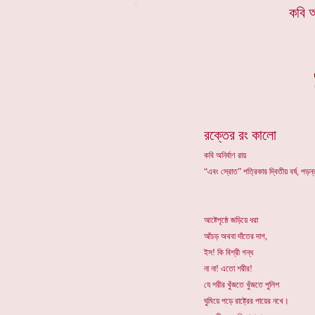
*
কবি অ
রক্তের রং কালো
কবি অনির্বাণ রায়
“এবং স্রোত” পত্রিকার দ্বিতীয় বর্ষ, পড়
আষ্টেপৃষ্ঠে জড়িয়ে ধরা
আঁচড় অথবা দাঁতের দাগ,
ইস! কি বিশ্রী গন্ধ
না না! এতো শরীর!
যে শরীর খুঁজতে খুঁজতে পুলিশ
ঘুমিয়ে পড়ে রাষ্ট্রের পায়ের নখে।