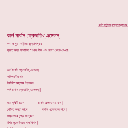
কবি অ
রিন্দম বন্দ্যোপাধ্যায়ের
প
কার্ল মার্কস ফ্রেডারিখ্ এঙ্গেলস্
কথা ও সুর : অরিন্দম বন্দ্যোপাধ্যায়
সুব্রত রুদ্র সম্পাদিত “গণসংগীত –সংগ্রহ” থেকে নেওয়া |
কার্ল মার্কস ফ্রেডারিখ্ এঙ্গেলস্
অবিস্মরণীয় নাম
নির্যাতীত মানুষের প্রিয়জন
কার্ল মার্কস ফ্রেডারিখ্ এঙ্গেলস্ ||
সারা পৃথিবী জাগে মার্কস এঙ্গেলসের নামে |
শোষিত জনতা জাগে মার্কস এঙ্গেলসের নামে |
সাম্যবাদের দৃপ্ত সংগ্রামে
বিশ্ব জুড়ে উড়ছে লাল নিশান ||