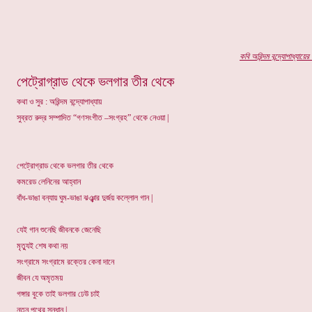
কবি অ
রিন্দম বন্দ্যোপাধ্যায়ের
প
পেট্রোগ্রাড থেকে ভলগার তীর থেকে
কথা ও সুর : অরিন্দম বন্দ্যোপাধ্যায়
সুব্রত রুদ্র সম্পাদিত “গণসংগীত –সংগ্রহ” থেকে নেওয়া |
পেট্রোগ্রাড থেকে ভলগার তীর থেকে
কমরেড লেনিনের আহ্বান
বাঁধ-ভাঙা বন্যায় ঘুম-ভাঙা ঝঞ্ঝার দুর্জয় কল্লোল গান |
যেই গান শুনেছি জীবনকে জেনেছি
মৃত্যুই শেষ কথা নয়
সংগ্রামে সংগ্রামে রক্তের কেনা দানে
জীবন যে অমৃতময়
গঙ্গার বুকে তাই ভলগার ঢেউ চাই
নতুন পথের সন্ধান |