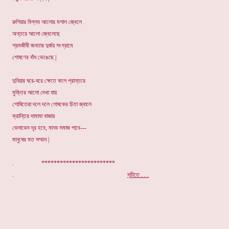
রুশিয়ার বিপ্লব আলোর মশাল জ্বেলে
অন্তরে আলো জ্বেলেছে
শ্রমজীবী জনতার দুর্জয় সংগ্রামে
শোষণের বাঁধ ভেঙেছে |
দুনিয়ার ঘরে-ঘরে ক্ষেতে কলে প্রান্তরে
মুক্তির আলো দেখা যায়
শোষিতেরা দলে দলে শোষকের চিতা জ্বালে
ক্রান্তির দামামা বাজায়
ভেদাভেদ দূর হবে, মানব সমাজ পাবে---
মানুষের মত সম্মান |
. ************************
.
সূচীতে . . .