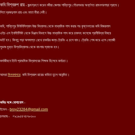
কবি বিশ্বরুপ রায়
- জন্মগ্রহণ করেন নদীয়া জেলার শান্তিপুর পৌরসভার অর্ন্তগত রামনগরপাড়া গ্রামে।
পিতা ব্রজদুলাল রায় এবং মাতা মীরা দেবী।
কবি
,
শান্তিপুর মিউনিসিপ্যাল উচ্চ বিদ্যালয় থেকে মাধ্যমিক পাস করার পর কৃষ্ণনগরের কবি বিজয়লাল
এইচ এস ইনস্টিটিউট থেকে বিঞ্জান বিভাগে উচ্চ মাধ্যমিক পাস করে চাকদহ কলেজে প্রানীবিদ্যা বিষয়ে
ভর্তি হন। কিন্তু পড়া অসমাপ্ত রেখে চাকরির জন্য ট্রেনিং এ চলে যান। ট্রেনিং শেষ করে এসে নেতাজী
সুভাষ মুক্ত বিশ্ববিদ্যালয় থেকে বাংলায় স্নাতক হন।
কর্মজীবনে তিনি প্রাথমিক বিদ্যালয়ের শিক্ষক হিসেবে কর্মরত।
আমরা
মিলনসাগরে
কবি
বিশ্বরূপ রায়ের
কবিতা তুলে আনন্দিত।
কবির সঙ্গে যোগাযোগ
-
ইমেল -
broy23284@gmail.com
চলভাষ - +৯১৯৫৪৭৪৭৮৩০০