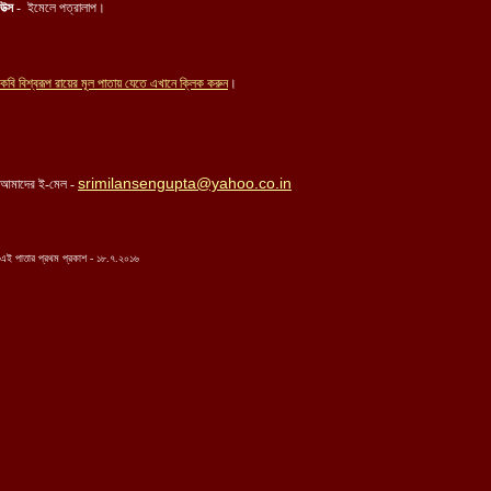
উত্স
- ইমেলে পত্রালাপ।
কবি
বিশ্বরূপ রায়ের
মূল পাতায় যেতে এখানে ক্লিক করুন
।
srimilansengupta@yahoo.co.in
আমাদের ই-মেল -
এই পাতার প্রথম প্রকাশ - ১
৮
.৭.২০১৬
...