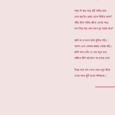
পাড়া গাঁ আর শহর দুটি পাখির ডানা
চোখ যায় কি কোথা থেকে ফিরিয়ে আনা?
নদীর বাঁকে পাখির ঝাঁকে মেঘের পারে
মনে নিয়ে যায় কোন খানে দূর তারার সারে!
জানি না যে কখন হঠাৎ ঘুমিয়ে পড়ি।
স্বপন এসে কোথায় রাজার সোনার ঘড়ি।
জাগি যখন দেখি যে ফের নতুন হয়ে
বাজিয়ে বাঁশি আলোতে সব চলছে বয়ে!
ইচ্ছে করে গান গেয়ে ভোর দুপুর সাঁঝে
ওদের সাথে ছুটি মনের পক্ষিরাজে।
. ***********