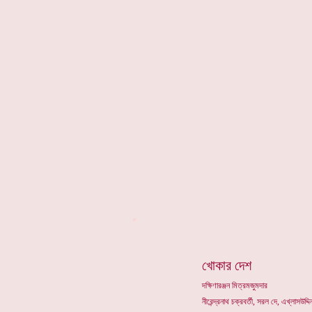
*
খোকার দেশ
দক্ষিণারঞ্জন মিত্রমজুমদার
নীরেন্দ্রনাথ চক্রবর্তী, সরল দে, এখ্লাসউদ্দ