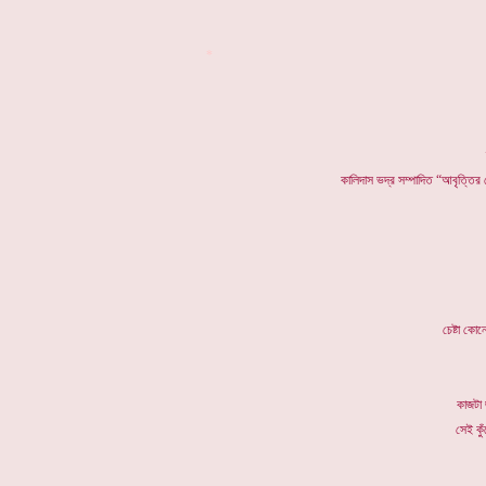
*
কালিদাস ভদ্র সম্পাদিত “আবৃত্তির
চেষ্টা কো
কাজটা 
সেই কুঁ