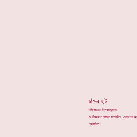
*
চাঁদের হাট
দক্ষিণারঞ্জন মিত্রমজুমদার
ডঃ নীরদবরণ হাজরা সম্পাদিত “ছোটদের 
প্রকাশিত।