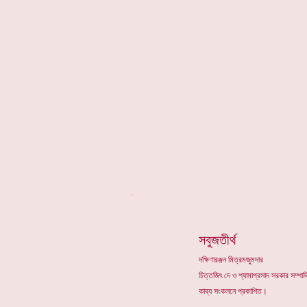
*
সবুজতীর্থ
দক্ষিণারঞ্জন মিত্রমজুমদার
চিত্তজিৎ দে ও শ্যামাপ্রসাদ সরকার সম্প
কাব্য সংকলনে প্রকাশিত।