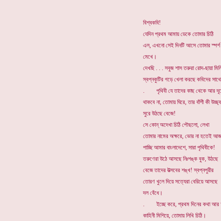
বিশ্বকবি!
যেদিন প্রথম আমায় ডেকে তোমার চিঠি
এল, এখনো সেই দিনটি আসে তোমার স্পর্শ
মেখে।
দেখছি . . . সবুজ শাস তরুরা রোদ-ছায়া মিল
স্বপ্নকুটির গড়ে খেলা করছে কবিদের সাথ
. পৃথিবী যে তাদের কাছ থেকে আর দূ
থাকবে না, তোমায় ঘিরে, তার বাঁশী কী উচ্ছ্
সুরে উঠছে বেজে!
সে কোন্ অদেখা চিঠি পৌছলো, লেখা
তোমার নামের অক্ষরে, ভোর না হতেই আ
পাচ্ছি আমার বাংলাদেশে, সারা পৃথিবীকে!
তরুণেরা উঠে আসছে নিঃশঙ্ক বুক, উঠছে
বেজে তাদের উত্সবের শঙ্খ! স্বপ্নপুরীর
তোরণ খুলে দিয়ে সত্যেরা বেরিয়ে আসছে
দল বেঁধে।
. ইচ্ছে করে, প্রথম দিনের কথা আর
কাহিনী মিশিয়ে, তোমায় লিখি চিঠি।