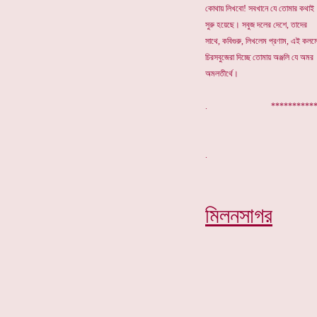
কোথায় লিখবো! সবখানে যে তোমার কথাই
সুরু হয়েছে। সবুজ দলের দেশে, তাদের
সাথে, কবিগুরু, লিখলেম প্রণাম, এই কলম
চিরসবুজেরা দিচ্ছে তোমায় অঞ্জলি যে অমর
অমলতীর্থে।
. **********
মিলনসাগর