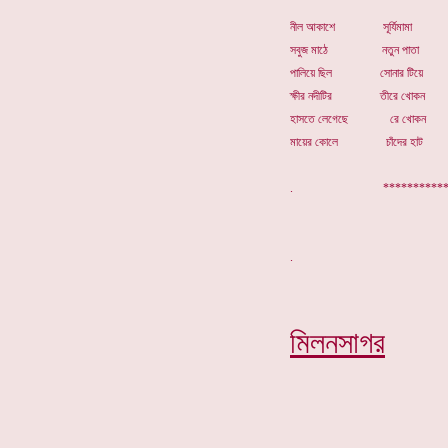
নীল আকাশে সূর্যিমামা 
সবুজ মাঠে নতুন পাতা গ
পালিয়ে ছিল সোনার টিয়ে 
ক্ষীর নদীটির তীরে খোকন 
হাসতে লেগেছে রে খোকন 
মায়ের কোলে চাঁদের হাট 
.
********
মিলনসাগর