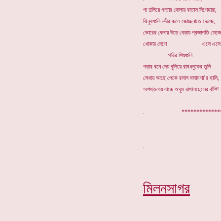
পা দুলিয়ে পাতার দোলায় বাতাস দিশেহারা,
ঝিনুকগুলি নদীর জলে জোচ্ছনাতে ভেজে,
ভোরের বেলায় উড়ে বেড়ায় প্রজাপতি সেজে
খোকার দেশে এসে এসে
. পরির শিশুগুলি
পড়ার বনে দেয় বুলিয়ে রামধনুকের তুলি
সেথায় আছে পেকে রসাল দাদামশা’র হাসি,
অশথ্তলায় বাজে অঘুম রাখালছেলের বাঁশি!
. ***********
মিলনসাগর