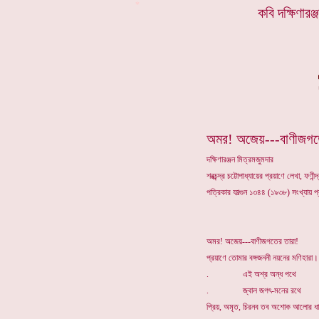
*
কবি দ
ক্ষিণারঞ
অমর! অজেয়---বাণীজগত
দক্ষিণারঞ্জন মিত্রমজুমদার
শরত্চন্দ্র চট্টোপাধ্যায়ের প্রয়াণে লেখা, ফণীন
পত্রিকার ফাল্গুন ১৩৪৪ (১৯৩৮) সংখ্যায় 
অমর! অজেয়---বাণীজগতের তারা!
প্রয়াণে তোমার বঙ্গজননী নয়নের মণিহারা।
. এই অশ্র অন্ধ পথে
. জ্বাল জগৎ-মনের রথে
প্রিয়, অমৃত, চিরনব তব অশোক আলোর ধা