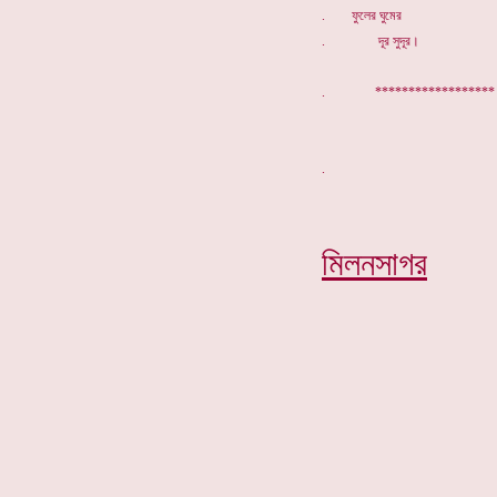
. ফুলের ঘুমের
. দূর সুদূর।
. *************
মিলনসাগর