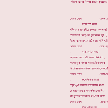
“পাঁচশো বছরের কিশোর কবিতা” (অক্টোবর
খোকার দেশে কেবল হে
. চাঁদটি উঠে আসে
সূর্য্যিমামার রাজধানীতে বেজায় চমক লাগে!
তারাদার বই কেড়ে নেয় ফুলবোনেরা জুটি’ ;
দীপের আলোয় হেসে উঠে মায়ের আঁখি দুটি
খোকার দেশে হেসে হেস
. আঁধার আঁচল পাতে
অমৃতফল করতে চুরি চাঁদের আঙিনাতে ;
মেঘের বুকে দত্যিরা সব বিজলিমালা পরে
ধিংতা নাচন নেচে পালায় স্বপ্ন পাহাড় ভরে!
খোকার দেশে ভেসে ভে
. রুপোলি গান-গাওয়া
ময়ূরপঙ্খী পালে লাগে রূপনদীটির হাওয়া ;
তেপান্তরের ছায়া পথে পক্ষিরাজের পিঠে
রাজপুত্রের তরোয়ালের ঝঞ্ঝনা কী মিঠে!
খোকার দেশে কেশে কে
. সিংহ শেয়াল সারা ;