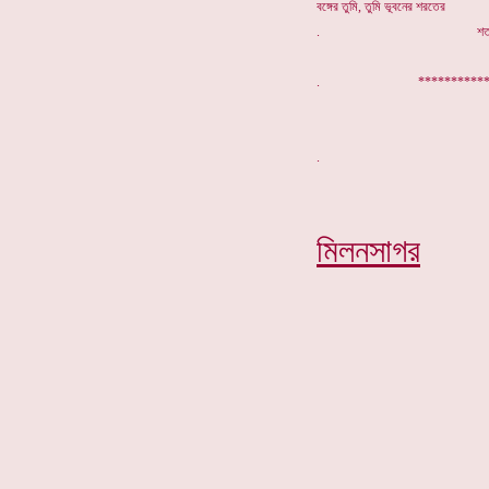
বঙ্গের তুমি, তুমি ভূবনের শরতের
. শততার
. **********
মিলনসাগর