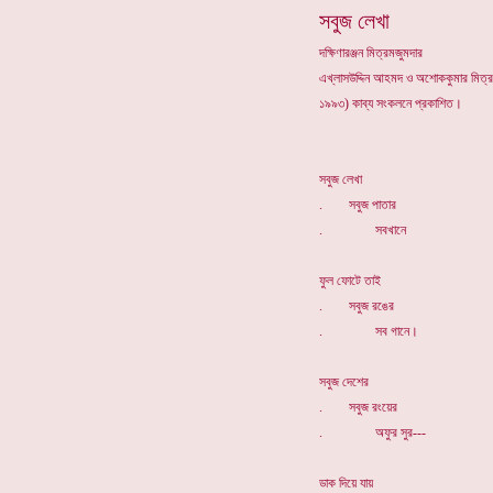
সবুজ লেখা
দক্ষিণারঞ্জন মিত্রমজুমদার
এখ্লাসউদ্দিন আহমদ ও অশোককুমার মিত্র সম
১৯৯৩) কাব্য সংকলনে প্রকাশিত।
সবুজ লেখা
. সবুজ পাতার
. সবখানে
ফুল ফোটে তাই
. সবুজ রঙের
. সব গানে।
সবুজ দেশের
. সবুজ রংয়ের
. অফুর সুর---
ডাক দিয়ে যায়