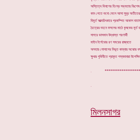
অস্তিত্ব বিনাশের হিংস্র সভ্যতায় নিঃশেষ
কান পেতে শুনো ফেলে আসা সুদূর অতীতের
বিমূর্ত আত্মচিৎকারে প্রকম্পিত আকাশ বাতা
চৈত্রের দহনে ফসলের মাঠে কৃষকের মূর্ত 
সাগরে ভাসমান উদ্ধাস্ত শরণার্থী
মাইন টর্পেডোর রণ সমরের রাজ্যতে
অসহায় গোলাপের নিভৃত কান্নায় অঝোর বর্ষ
ক্ষুধার পৃথিবীতে প্রাকৃত শস্যদানারা উপেক্ষিত
. *******************
মিলনসাগর