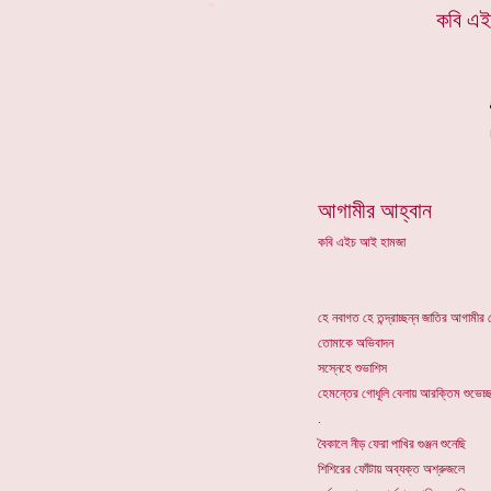
*
কবি এই
আগামীর আহ্বান
কবি এইচ আই হামজা
হে নবাগত হে তন্দ্রাচ্ছন্ন জাতির আগামী
তোমাকে অভিবাদন
সস্নেহে শুভাশিস
হেমন্তের গোধূলি বেলায় আরক্তিম শুভেচ্ছ
.
বৈকালে নীড় ফেরা পাখির গুঞ্জন শুনেছি
শিশিরের ফোঁটায় অব্যক্ত অশ্রুজলে