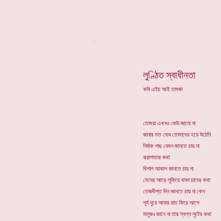
*
লুণ্ঠিত স্বাধীনতা
কবি এইচ আই হামজা
তোমরা এখনও কেউ জানো না
জানার মত বোধ তোমাদের হয়ে উঠেনি
নির্বাক গাছ যেমন জানতে চায় না
ঝরাপাতার কথা
বিশাল আকাশ জানতে চায় না
মেঘের আড়ে লুকিয়ে থাকা চাদের কথা
তেজদীপ্ত দিন জানতে চায় না কেন
সূর্য ঘুরে আবার রাত ফিরে আসে
মানুষও জানে না তার স্বপ্ন লুটের কথা