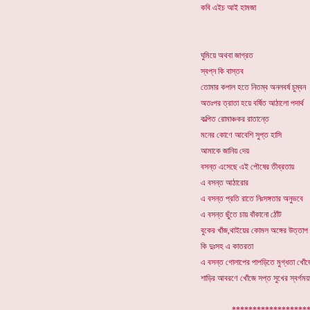
কবি এইচ আই হামজা
ঘুমিয়ে অথবা জাগ্রত
স্বপ্ন কি বাস্তব
তোমার কপাল হতে নিতম্ব অনলবর্ষ চুম্বন
অতঃপর ত্রাতা হয়ে বর্ষিত আঠালো পদার্থ
কল্পিত রোমাঞ্চকর রাতান্তে
মনের কোণে আবেশি সুপ্ত হাসি
আমাকে জানিয় দেয়
বসন্ত এসেছে এই পৌষের তীব্রতায়
এ বসন্ত আঠারোর
এ বসন্ত প্রতি রাতে নিঃসঙ্গতার অনুভবে
এ বসন্ত ছুঁতে চায় বাঁকানো ঠোঁট
বুকের খাঁজ,থাইয়ের কোমল অঙ্গের উত্তাপ
কি দুঃসহ এ কাতরতা
এ বসন্ত গোলাপের পাপড়িতে মুগ্ধতা খোঁ
শাড়ির আবরণে খোঁজে সপ্ত সুখের স্বর্গময়