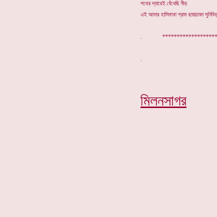
পথের দ্বারেই বেঁধেছি নীড়
এই আমার হাসিমাখা গ্রাম ছায়াঢাকা সুনিবি
. *******************
মিলনসাগর