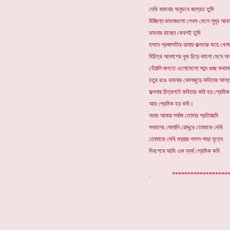
দেখি কামনার অনুভবে জাগ্রত তুমি
বিচ্ছিন্ন ভাবনাগুলো পেখম মেলে সুদূর আক
ভাবনার রাজ্যে কেবলই তুমি
হলদে প্রজাপতির ডানায় কল্পতরু করে খেলা
বিচিত্র আকাশের বুক চিড়ে কালো মেঘে অন
হেঁয়ালি জগতে এলোমেলো শব্দে গুচ্ছ কথামা
চতুর রঙে ভাবনার কোলজুড়ে কবিতার আস্
কল্পনার চিত্রপটে কবিতার কবি হয় প্রেমিক
আর প্রেমিক হয় কবি।
অথচ আমার সর্বাঙ্গ তোমার প্রতিচ্ছবি
সকালের সোনালি রোদ্দুরে তোমাকে দেখি
তোমাকে দেখি মহুয়ার পাগল পাড়া নৃত্যে
দিনশেষে আমি এক ব্যর্থ প্রেমিক কবি
. *******************