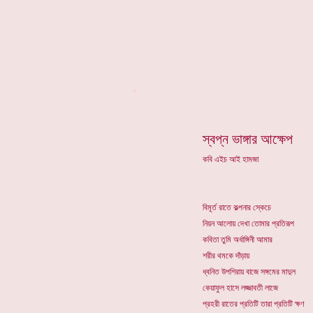
*
স্বপ্ন ভাঙ্গার আক্ষেপ
কবি এইচ আই হামজা
বিমূর্ত রাতে কল্পনার স্কেচে
নিয়ন আলোয় দেখা তোমার প্রতিরূপ
কবিতা তুমি অর্ধাঙ্গিনী আমার
শরীর থমকে দাঁড়ায়
ধ্বনিত উপশিরায় বাজে সঙ্গমের মাদুল
কেয়াফুল হাসে লজ্জাবতী লাজে
প্রহরী রাতের প্রতিটি তারা প্রতিটি ক্ষণ