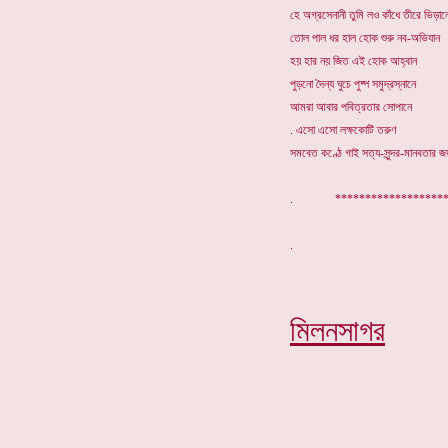
হে অগ্রসেনানী তুমি লও কাঁধে তীরে ভিড়া
তোল পাল ধর হাল হোক শুরু নব-অভিযান
হয় হার নয় জিত এই হোক আহ্বান
পুড়নো দৈন্য ঘুচে পুষ্প সমুদ্রস্নানে
আমরা আবার পবিত্রতার সোপানে
. এসো এসো লক্ষকোটি তরুণ
সমবেত কণ্ঠে গাই সত্য-সুন্দর-মানবতার জ
. *******************
মিলনসাগর