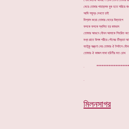
পেটিকোটের আবরণে ঢেউ তোলা তোমার রূ
মেয়ে তোমার পাহাড়সম বুক হতে সরিয়ে না
আমি সমুদ্র দেখতে চাই
বিশ্বাস করো তোমার দেহের উক্তাপে
ফলকে ফলকে স্থলিত হয় কামরস
তোমার আগুনে যৌবন আমাকে শিহরিত কর
মধ্য রাতে উলঙ্গ শরীরে পৌষের তীব্রতা আমা
যতটুকু যন্ত্রণা দেয় তোমার ঐ টলটলে যৌবন
তোমার ঐ কাজল মাখা হরিণীর মত চোখ
. *******************
মিলনসাগর