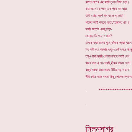
বাজার নামের এই হাটে মূল্য ভীষণ চড়া।
কার আগে কে পাবে,এক পায়ে সব খারা,
হাতি ঘোড়া স্বর্ণ বাদ যাচ্ছে না তাও!
খাচ্ছে সবাই পারছে যতো,ইচ্ছেমত খাও।
বলছি যতোই একটু দাঁড়া-
মানবতা কি দেয় না সারা?
হাসছে রাজা মনের সুখে,কাঁদছে প্রজা দুঃখ
শত কষ্ট মনে প্রজার তবুও কেউ বলছে না ম
তবুও রাজা,মন্ত্রী,পেয়াদা বলছে সবাই বেশ
আরে বাবা এ যে দেখছি,হীরক রাজার দেশ!
রাজ্য আছে রাজা আছে নীতির বড় অভাব
নীতি বেঁচে ভাত খাওয়া কিছু লোকের স্বভাব
. *******************
মিলনসাগর