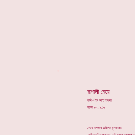
*
রূপালী মেয়ে
কবি এইচ আই হামজা
রচনা ১০.০১.১৬
মেয়ে তোমার কাইতন খুলে দাও