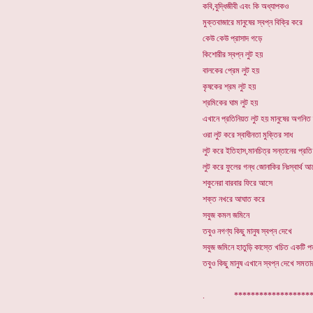
কবি,বুদ্ধিজীবী এবং কি অধ্যাপকও
মুক্তবাজারে মানুষের স্বপ্ন বিক্রি করে
কেউ কেউ প্রাসাদ গড়ে
কিশোরীর স্বপ্ন লুট হয়
বালকের প্রেম লুট হয়
কৃষকের শ্রম লুট হয়
শ্রমিকের ঘাম লুট হয়
এখানে প্রতিনিয়ত লুট হয় মানুষের অগনিত 
ওরা লুট করে স্বাধীনতা মুক্তির সাধ
লুট করে ইতিহাস,মানচিত্র সন্তানের প্রতি
লুট করে ফুলের গন্ধ জোনাকির নিঃস্বার্থ 
শকুনেরা বারবার ফিরে আসে
শক্ত নখরে আঘাত করে
সবুজ কমল জমিনে
তবুও নগণ্য কিছু মানুষ স্বপ্ন দেখে
সবুজ জমিনে হাতুড়ি কাস্তে খচিত একটি প
তবুও কিছু মানুষ এখানে স্বপ্ন দেখে সমত
. *******************