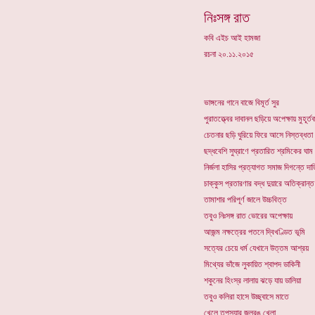
নিঃসঙ্গ রাত
কবি এইচ আই হামজা
রচনা ২০.১১.২০১৫
ভাঙ্গনের গানে বাজে বিমূর্ত সুর
পুরাতত্ত্বের দাবানল ছড়িয়ে অপেক্ষায় মুহূর্ত
চেতনার ছড়ি ঘুরিয়ে ফিরে আসে নিস্তব্ধতা
ছদ্ধবেশি সুঘ্রাণে প্রতারিত শ্রমিকের ঘাম
নির্জলা হাসির প্রত্যাগত সমাজ দিগন্তে দ
চাক্কুস প্রতারণার বদ্ধ দুয়ারে অতিক্রান্ত
তামাশার পরিপূর্ণ জালে উচ্চবিত্ত
তবুও নিঃসঙ্গ রাত ভোরের অপেক্ষায়
আজন্ম নক্ষত্রের পতনে দ্বিখণ্ডিত ভূমি
সত্যের চেয়ে ধর্ম যেখানে উত্তম আশ্রয়
মিথ্যের ভাঁজে লুকায়িত শ্বাপদ ডাকিনী
শকুনের হিংস্র লালায় ঝড়ে যায় ডালিয়া
তবুও কলিরা হাসে উচ্ছ্বাসে মাতে
খেলে তপস্যার জলরঙ খেলা