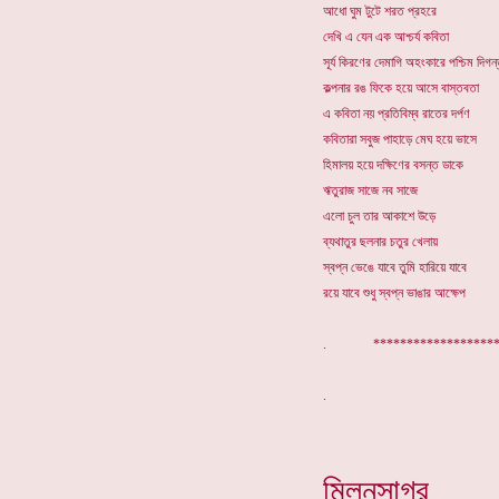
আধো ঘুম টুটে শরত প্রহরে
দেখি এ যেন এক আশ্চর্য কবিতা
সূর্য কিরণের দেমাগি অহংকারে পশ্চিম দিগন
কল্পনার রঙ ফিকে হয়ে আসে বাস্তবতা
এ কবিতা নয় প্রতিবিম্ব রাতের দর্পণ
কবিতারা সবুজ পাহাড়ে মেঘ হয়ে ভাসে
হিমালয় হয়ে দক্ষিণের বসন্ত ডাকে
ঋতুরাজ সাজে নব সাজে
এলো চুল তার আকাশে উড়ে
ব্যথাতুর ছলনার চতুর খেলায়
স্বপ্ন ভেঙে যাবে তুমি হারিয়ে যাবে
রয়ে যাবে শুধু স্বপ্ন ভাঙার আক্ষেপ
. *******************
মিলনসাগর