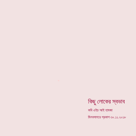
*
কিছু লোকের স্বভাব
কবি এইচ আই হামজা
মিলনসাগরে প্রকাশ ৩০.১১.২০১৮