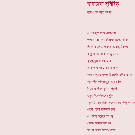
ছায়াঢাকা সুনিবিড়
কবি এইচ আই হামজা
এ পথ হবে না কখনো শেষ
পথের প্রান্তে হাসিমাখা স্বপ্ন আঁকা
জীবনের গল্প এ পথকে করেছে নিঃশেষ
বন্ধু এ পথ হবে না তবু শেষ
কৃষ্ণচূড়ায় সেজেছে বন
আকাশ ছেয়েছে কালো মেঘে
পথের দ্বারে স্বপ্ন মিতালীর রঙিন আবেশে
প্রাণহীন কাকতাড়ুয়া করে খেলা
মিছে এ জীবন বৃথা এ প্রাণ
তবুও উড়ে জীবনের ঘুড়ি
প্রকৃতি আর প্রাণ ভালোবাসার মিশ্র ঐকত
এসো এসো জড়াজড়ি করি
এ পৃথিবী করেছে আপন
কেউ কেউ করেছে পর
আপন পরের দ্বৈত খেলায়