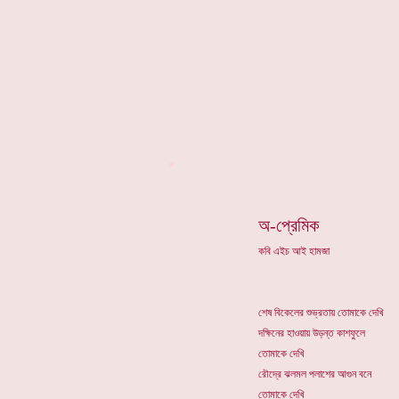
*
অ-প্রেমিক
কবি এইচ আই হামজা
শেষ বিকেলের শুভ্রতায় তোমাকে দেখি
দক্ষিনের হাওয়ায় উড়ন্ত কাশফুলে
তোমাকে দেখি
রৌদ্রে ঝলমল পলাশের আগুন বনে
তোমাকে দেখি