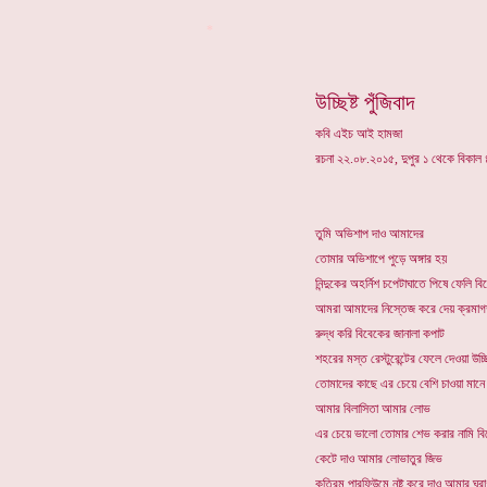
*
উচ্ছিষ্ট পুঁজিবাদ
কবি এইচ আই হামজা
রচনা ২২.০৮.২০১৫, দুপুর ১ থেকে বিকাল ৪
তুমি অভিশাপ দাও আমাদের
তোমার অভিশাপে পুড়ে অঙ্গার হয়
নিন্দুকের অহর্নিশ চপেটাঘাতে পিষে ফেলি ব
আমরা আমাদের নিস্তেজ করে দেয় ক্রমা
রুদ্ধ করি বিবেকের জানালা কপাট
শহরের মস্ত রেস্টুরেন্টের ফেলে দেওয়া উচ্
তোমাদের কাছে এর চেয়ে বেশি চাওয়া মানে
আমার বিলাসিতা আমার লোভ
এর চেয়ে ভালো তোমার শেভ করার নামি বিদেশি
কেটে দাও আমার লোভাতুর জিভ
কৃত্রিম পারফিউমে নষ্ট করে দাও আমার ঘ্রাণ