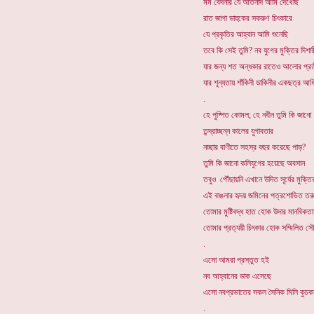
মর্ম বেদনার যে আর্তনাদ আমি দেখেছি
রাত জাগা ডাহুকের সকরুণ চিৎকারে
যে প্রকৃতির আহ্বান আমি শুনেছি
তবে কি সেই তুমি? নব যুগের মুক্তির দিশার
যার জন্য শত অন্ধকার রাতেও আলোর প্রতী
যার শূন্যতায় শাঁকিনী ডাকিনীর একছত্র আধ
.
হে পুষ্পিত কোমল; হে নবীন তুমি কি জানো
তন্দ্রাচ্ছন্ন কালের যুগাবতার
নচ্ছার বাণীতে সহস্র বছর করেছে পাড়?
তুমি কি জানো কলিযুগের হয়েছে অবসান
তবুও পৌঁছায়নি এখানে উদিত সূর্যের মুক্তি
এই বাঙলার হৃদয় জমিনের পত্রশোভিত তর
তোমার মুষ্টিবদ্ধ হাত হোক উদার মানবিকত
তোমার প্রত্যয়ী চিৎকার হোক সম্মিলিত সৌহ
.
এসো আমরা প্রস্তুত হই
নব আহ্বানের ডাক এসেছে
এসো নবপ্রভাতের সকল সৈনিক মিলি কুচক
.