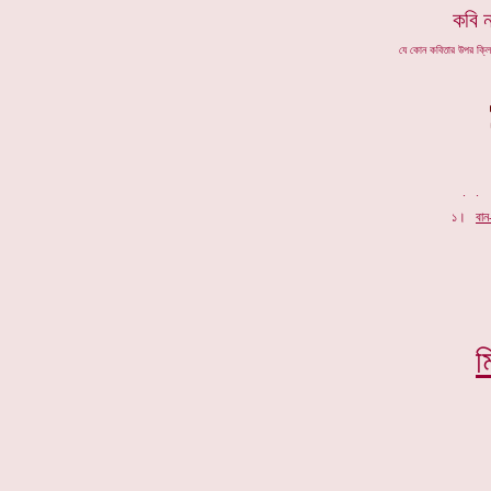
কবি 
যে কোন কবিতার উপর ক্ল
.
১।
বান
ম