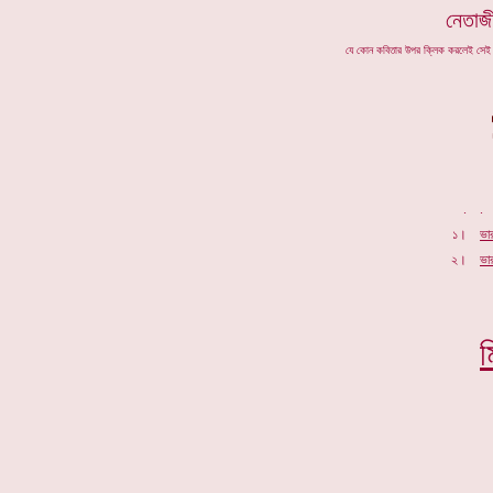
নেতাজী 
যে কোন কবিতার উপর ক্লিক করলেই সে
.
১।
ভা
২।
ভা
ম