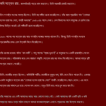
কবি সত্যেন রায়
- জলপাইগুড়ি শহরে বাস করতেন। তিনি সরকারী চাকরি করতেন।
তিন গণনাট্য সংঘের সদস্য ছিলেন। তিনি বহু সঙ্গীত রচনা করেছিলেন। তাঁর বহুল প্রচারিত গান “তোমরা
হলেন দ্যাশের নেতা, গান্ধী অবতার” ১৯৪২-৪৪ সালে লেখা। দেশ বিভাগের ফলে মানুষের যে দুর্দশা তার
উপর ভিত্তি করেই এই সঙ্গীতটি রচনা করেছিলেন।
১৯৫০ সালের পর সত্যেন রায় আর গণনাট্য সঙ্ঘের সদস্য থাকেন নি। কিন্তু তিনি গণনাট্য সংঘকে
প্রয়োজনীয় চাদর ঢোল ইত্যাদি কিনে দিয়েছিলেন।
তাঁর রচনায় রয়েছে নাটক ‘ধান কাটি’। পানু পালের “ম্যায় ভুখা হুঁ”-র অনুকরণেও একটি ছায়ানাট্য লেখেন
সত্যেন রায়। পরিমার্জনা করে দেন নারায়ণ গাঙ্গুলী।সত্যেন রায় বহু গানও লিখেছিলেন। আমরা মাত্র দুটি
সংগ্রহ করতে পেরেছি।
তিনি নেতাজীর ভক্ত ছিলেন। কমিউনিষ্ট পার্টির নেতাজীকে কুকুর বলা, উনি মেনে নিতে পারেন নি। একবার
একটা অনুষ্ঠানে সত্যেন রায় “তোমরা হলেন দ্যাশের নেতা” গানটি গেয়েছিলেন পেছন থেকে। এর ফলে
সত্যেন রায় সাসপেণ্ড হয়ে গেলেন দল থেকে। তবুও তিনি ভয় পেয়ে চুপ করে যান নি।
তাঁর সম্বন্ধে এর বেশী আমাদের কাছে আর কোনো তথ্য নেই
। কেউ আমাদের যদি একটি ছবি
ও কবি
সম্বন্ধে আরও তথ্য
পাঠান তাহলে আমরা কতজ্ঞতাস্বরূপ এখানে প্রেরকের নাম উল্লেখ করবো
।