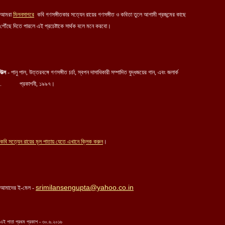
আমরা
মিলনসাগরে
কবি গণসঙ্গীতকার সত্যেন রায়ের গণসঙ্গীত ও কবিতা তুলে আগামী প্রজন্মের কাছে
পৌঁছে দিতে পারলে এই প্রচেষ্টাকে সার্থক বলে মনে করবো।
উত্স
- পানু পাল, উত্তরবঙ্গে গণসঙ্গীত চর্চা, স্বপন দাসাধিকারী সম্পাদিত যুদ্ধজয়ের গান, এবং জলার্ক
. প্রকাশনী, ১৯৯৭।
কবি স
ত্যেন রায়ের
মূল পাতায় যেতে এখানে ক্লিক করুন
।
srimilansengupta@yahoo.co.in
আমাদের ই-মেল -
এই পাতা প্রথম প্রকাশ - ৩০.৬.২০১৬