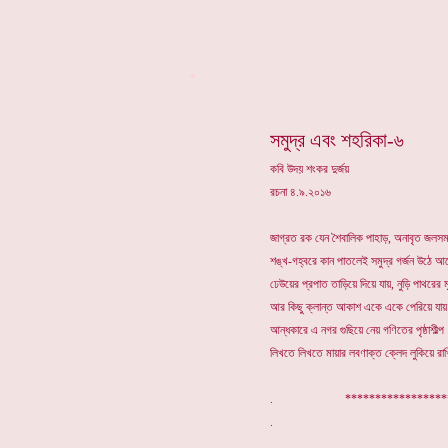
*
সমুদ্র এবং শহরিকা-৬
কবি উদয় শংকর দুর্জয়
রচনা ৪.৯.২০১৬
জাগ্রত রক যেন শৈবালিক পাহাড়, অনাবৃত জলসম
শঙ্খ-গহ্বরে কান পাতলেই সমুদ্র গর্জন উঠে আস
ঢেউয়ের প্রপাত তাড়িয়ে দিয়ে যায়, নুড়ি পাথরের ম
আর কিছু ক্লান্ত আকাশ একে একে পেরিয়ে যায় 
আন্ধকারে এ নগর গুছিয়ে নেয় গণিতের পৃষ্ঠাশীল
লিখতে লিখতে মায়ার লবণাক্ত ক্লেদ লুকিয়ে রাখ
. ****************