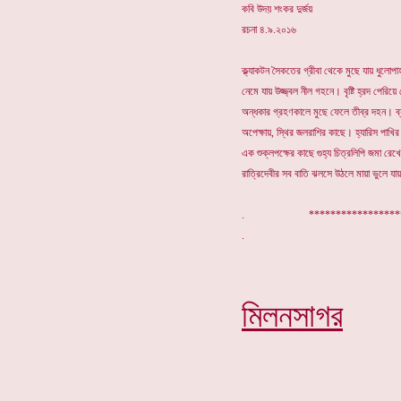
কবি উদয় শংকর দুর্জয়
রচনা ৪.৯.২০১৬
ক্ল্যাকটন সৈকতের গ্রীবা থেকে মুছে যায় ধুলোপ
নেমে যায় উজ্জ্বল নীল গহনে। বৃষ্টি হ্রদ পের
অন্ধকার গ্রহণকালে মুছে ফেলে তীব্র দহন। ব্
অপেক্ষায়, স্থির জলরাশির কাছে। হ্যারিস পাখি
এক শুক্লপক্ষের কাছে গুহ্য চিত্রলিপি জমা রে
রাত্রিদেবীর সব বাতি ঝলসে উঠলে মায়া ভুলে যা
. ****************
মিলনসাগর