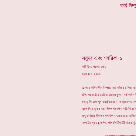
*
কবি উ
দয়
সমুদ্র এবং শহরিকা-১
কবি উদয় শংকর দুর্জয়
রচনা ৪.৯.২০১৬
এ শহর কবিতাহীন ইস্পাত আর কাঁচের। হিম 
টেমসের ঢেউয়ে ঢেউয়ে হারায়ে কুল। বার্চ পাই
কেড়ে নিয়েছে ঘুম বারটেন্ডারের। অস্তরাগের ক
ভুলে গিয়ে তুষার-ওম, দীঘল গ্রহপথ পাড়ি দিতে 
তবু কবিতার উপাদান নাগরিক হাওয়ায় ওড়ে অনিঃশে
স্কাটের ন্যায় ছান্দসিক, পালকবিহীন ইষ্টিমারের 