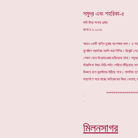
সমুদ্র এবং শহরিকা-৫
কবি উদয় শংকর দুর্জয়
রচনা ৪.৯.২০১৬
আরও একটি অগ্নি তুষার অপেক্ষার কাল। এ শহ
বুনেছিল প্রার্থনার নকশি করা শিশির। রিজেন্ট ল
শেকল বেয়ে উড়োহাওয়ায় ছড়িয়েছে ডানা। সমুদ্র
স্টারলিংক উষ্ণ-গিরি-পর্বত পেরিয়ে দাঁড়িয়েছে ন
ভিজবে বলে ডুবসাঁতার উঠিছে পথে। পাললিক তটে
সন্তর্পণে সয়ে যাচ্ছে অগ্নিরথের বিরহ বেহালা
. ****************
মিলনসাগর