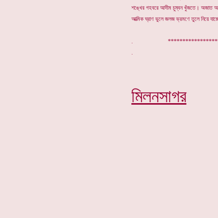
শঙ্খের গহবরে আদীম চুম্বন খুঁজতে। অজাত অ
আত্মিক ঘ্রাণ ভুলে জলজ ভ্রমণে তুলে নিয়ে যাচ্ছে
. ****************
মিলনসাগর