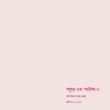
*
সমুদ্র এবং শহরিকা-৩
কবি উদয় শংকর দুর্জয়
রচনা ৪.৯.২০১৬