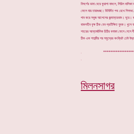
নিসর্গের ডানা বেয়ে কুয়াশা নামলে, লিরিল বালিক
ফেলে যায় তারাগুচ্ছ। বিনির্মিত পথ রেখে শিলা
পান করে সবুজ আপেলের জন্মান্তরবাদ। দূরে। বহ
বাকলহীন বৃক্ষ ঠিক যেন প্রতীক্ষিত যুবক। খুলে
শহরের আন্তর্জালিক চিঠির বলাকা ফেলে গেলে দীর্ঘ
ঠিক এক শতাব্দীর পর সমুদ্রের কংক্রিট ঢেউ উড়বে
. ****************
মিলনসাগর