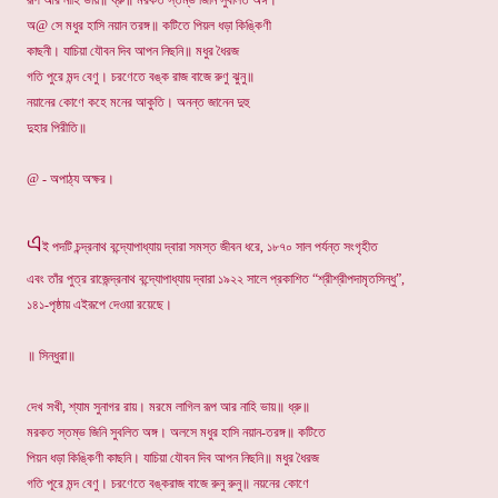
রূপ আর নাহি ভায়॥ ধ্রু॥ মরকত স্তম্ভ জিনি সুবলিত অঙ্গ।
অ@ সে মধুর হাসি নয়ান তরঙ্গ॥ কটিতে পিয়ল ধড়া কিঙ্কিণী
কাছনী। যাচিয়া যৌবন দিব আপন নিছনি॥ মধুর ধৈরজ
গতি পুরে মন্দ বেণু। চরণেতে বঙ্ক রাজ বাজে রুণু ঝুনু॥
নয়ানের কোণে কহে মনের আকুতি। অনন্ত জানেন দুহু
দুহার পিরীতি॥
@ - অপাঠ্য অক্ষর।
এ
ই পদটি চন্দ্রনাথ বন্দ্যোপাধ্যায় দ্বারা সমস্ত জীবন ধরে, ১৮৭০ সাল পর্যন্ত সংগৃহীত
এবং তাঁর পুত্র রাজেন্দ্রনাথ বন্দ্যোপাধ্যায় দ্বারা ১৯২২ সালে প্রকাশিত “শ্রীশ্রীপদামৃতসিন্ধু”,
১৪১-পৃষ্ঠায় এইরূপে দেওয়া রয়েছে।
॥ সিন্ধুরা॥
দেখ সখী, শ্যাম সুনাগর রায়। মরমে লাগিল রূপ আর নাহি ভায়॥ ধ্রু॥
মরকত স্তম্ভ জিনি সুবলিত অঙ্গ। অলসে মধুর হাসি নয়ান-তরঙ্গ॥ কটিতে
পিয়ন ধড়া কিঙ্কিণী কাছনি। যাচিয়া যৌবন দিব আপন নিছনি॥ মধুর ধৈরজ
গতি পূরে মন্দ বেণু। চরণেতে বঙ্করাজ বাজে রুনু রুনু॥ নয়নের কোণে