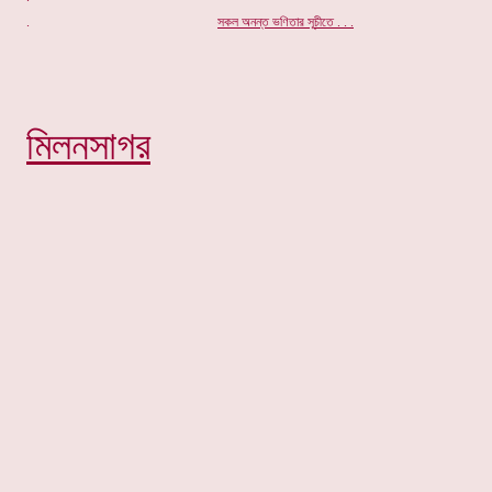
.
স
কল
অনন্ত ভণিতার সূ
চীতে . . .
মিলনসাগর