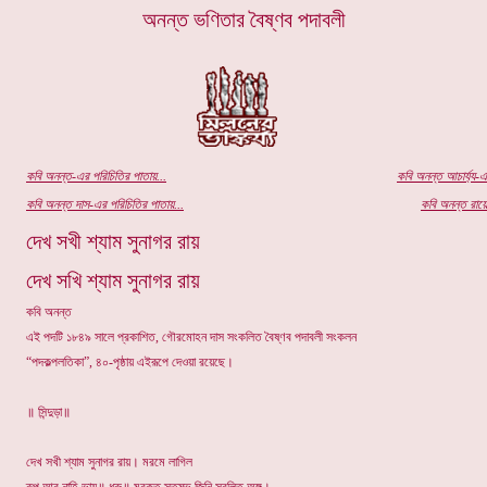
অনন্ত ভণিতার বৈষ্ণব পদাবলী
কবি অ
নন্ত
-এর পরিচিতির পাতায়...
কবি অনন্ত আচার্য্য-এ
কবি অনন্ত দাস-এর পরিচিতির পাতায়...
কবি অনন্ত রায়ে
দেখ সখী শ্যাম সুনাগর রায়
দেখ সখি শ্যাম সুনাগর রায়
কবি অনন্ত
এই পদটি ১৮৪৯ সালে প্রকাশিত, গৌরমোহন দাস সংকলিত বৈষ্ণব পদাবলী সংকলন
“পদকল্পলতিকা”, ৪০-পৃষ্ঠায় এইরূপে দেওয়া রয়েছে।
॥ সিন্দুড়া॥
দেখ সখী শ্যাম সুনাগর রায়। মরমে লাগিল