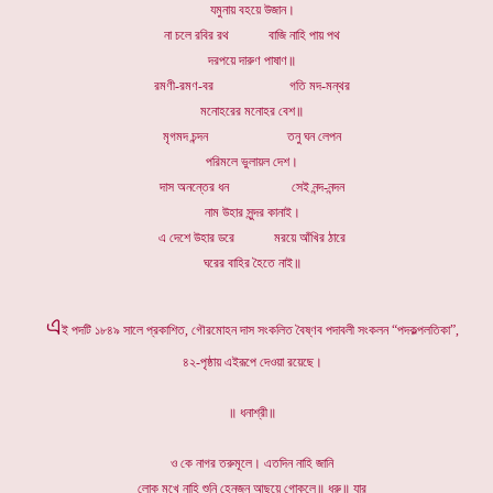
যমুনায় বহয়ে উজান।
না চলে রবির রথ বাজি নাহি পায় পথ
দরপয়ে দারুণ পাষাণ॥
রমণী-রমণ-বর গতি মদ-মন্থর
মনোহরের মনোহর বেশ॥
মৃগমদ চন্দন তনু ঘন লেপন
পরিমলে ভুলায়ল দেশ।
দাস অনন্তের ধন সেই নন্দ-নন্দন
নাম উহার সুন্দর কানাই।
এ দেশে উহার ডরে মরয়ে আঁখির ঠারে
ঘরের বাহির হৈতে নাই॥
এ
ই পদটি ১৮৪৯ সালে প্রকাশিত, গৌরমোহন দাস সংকলিত বৈষ্ণব পদাবলী সংকলন “পদকল্পলতিকা”,
৪২-পৃষ্ঠায় এইরূপে দেওয়া রয়েছে।
॥ ধনাশ্রী॥
ও কে নাগর তরুমূলে। এতদিন নাহি জানি
লোক মুখে নাহি শুনি হেনজন আছয়ে গোকুলে॥ ধ্রু॥ যার