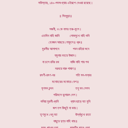
সবিস্তার, ১৪৮-পদসংখ্যায় এইরূপে দেওয়া রয়েছে।
॥ সিন্ধুড়া॥
সজনী, ও কে নাগর তরু-মূলে।
এতদিন নাহি জানি লোকমুখে নাহি শুনি
হেনজন আছয়ে গোকুলে॥ ধ্রু॥
মুরলীর আলাপনে পবন রহিয়া শুনে
যমুনায় বহয়ে উজান।
না চলে রবির রথ বাজি নাহি পায় পথ
দরবয়ে দারু পাষাণ॥
রমণী-রমণ-বর গতি মদ-মন্থর
মনোহরের মনোহর বেশ॥
মৃগমদ চন্দন তনু ঘন লেপন
পরিমলে ভুলায়ল দেশ।
শুনিয়া মুরলী-ধ্বনি ধ্যান ছাড়ে যত মুনি
জপ তপ কিছুই না ভায়।
তৃণমুখে ধেনু যত ঊর্দ্ধমুখে রহত
বাছুরে দুগ্ধ নাহি খায়॥
ময়ূর-পাখের চূড়া মালতীর মালে বেড়া