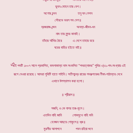
ভুবন-মোহন তার বেশ।
অগোর চন্দন তনু ঘন লেপন
সৌরভে ভরল সব দেশ॥
ব্রজরাজ-নন্দন অনন্ত-জীবন-ধন
নাম তার সুন্দর কানাই।
তাঁহার আঁখির ঠারে এ দেশে তাহার ডরে
ঘরের বাহির হইতে নাই॥
এ
ই পদটি ১৮০৭ সালে প্রকাশিত, কমলাকান্ত দাস সংকলিত “পদরত্নাকর” পুথির ৩|৩১-পদ-সংখ্যায় এই
রূপে দেওয়া রয়েছে। আমরা পুথিটি হাতে পাইনি। সতীশচন্দ্র রায়ের পদকল্পতরুর টীকা-পাঠান্তর দেখে
এখানে উপস্থাপন করা হলো।
॥ শ্রীরাগ॥
সজনি, ও কে নাগর তরু-মূলে।
এতদিন নাহি জানি লোকমুখে নাহি শুনি
হেনজন আছয়ে গোকুলে॥ ধ্রু॥
মুরলীর আলাপনে পবন রহিয়া শুনে