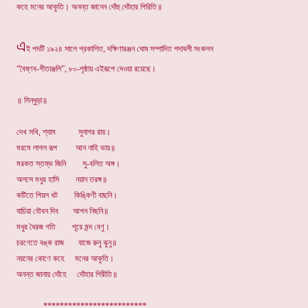
কহে মনের আকুতি। অনন্ত জানেন দোঁহু দোঁহার পিরিতি॥
এ
ই পদটি ১৯২৪ সালে প্রকাশিত, দক্ষিণারঞ্জন ঘোষ সম্পাদিত পদাবলী সংকলন
“বৈষ্ণব-গীতাঞ্জলি”, ৮০-পৃষ্ঠায় এইরূপে দেওয়া রয়েছে।
॥ সিন্ধুড়া॥
দেখ সখি, শ্যাম সুনাগর রায়।
মরমে লাগল রূপ আন নাহি ভায়॥
মরকত স্তম্ভ জিনি সু-বলিত অঙ্গ।
অলসে মধুর হাসি নয়ান তরঙ্গ॥
কটিতে পিয়ল ধট কিঙ্কিণী বাছনি।
যাচিয়া যৌবন দিব আপন নিছনি॥
মধুর ধৈরজ গতি পূরে মন্দ বেণু।
চরণেতে বঙ্ক রাজ বাজে রুনু ঝুনু॥
নয়নের কোণে কহে মনের আকুতি।
অনন্ত জানায় দোঁহে দোঁহার পিরীতি॥
. *************************