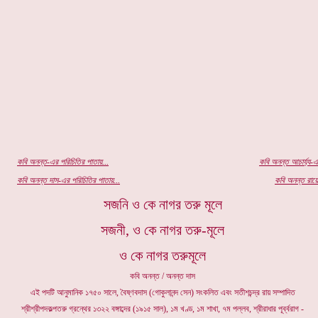
কবি অ
নন্ত
-এর পরিচিতির পাতায়...
কবি অনন্ত আচার্য্য-এ
কবি অনন্ত দাস-এর পরিচিতির পাতায়...
কবি অনন্ত রায়ে
সজনি ও কে নাগর তরু মূলে
সজনী, ও কে নাগর তরু-মূলে
ও কে নাগর তরুমূলে
কবি অনন্ত / অনন্ত দাস
এই পদটি আনুমানিক ১৭৫০ সালে, বৈষ্ণবদাস (গোকুলানন্দ সেন) সংকলিত এবং সতীশচন্দ্র রায় সম্পাদিত
শ্রীশ্রীপদকল্পতরু গ্রন্থের ১৩২২ বঙ্গাব্দের (১৯১৫ সাল), ১ম খণ্ড, ১ম শাখা, ৭ম পল্লব, শ্রীরাধার পূর্ব্বরাগ -