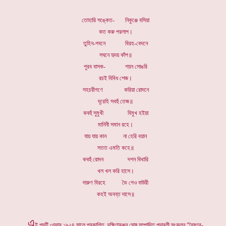
তোহারি সঙ্কেত- নিকুঞ্জে বসিয়া
কত করু পরলাপ।
তুহিন-পবনে বিরহ-বেদনে
সঘনে হৃদয় কাঁপ॥
পুরব বাসক- শয়ন সোঙরি
রচই বিবিধ শেজ।
সহচরীগণে করিয়া রোদনে
দূরেহি সবহুঁ তেজ॥
কবহুঁ সুমুখী বিমুখ হইয়া
মানিনী সমান রহে।
যায় যায় কান না হেরি বয়ান
সতত এমতি কহে॥
কবহুঁ রোদন দশন বিথারি
খল খল করি হাসে।
দারুণ বিরহে ভৈ গেও বাউরী
কহই অনন্ত দাসে॥
এ
ই পদটি ৩য়বার ১৯২৪ সালে প্রকাশিত, দক্ষিণারঞ্জন ঘোষ সম্পাদিত পদাবলী সংকলন “বৈষ্ণব-