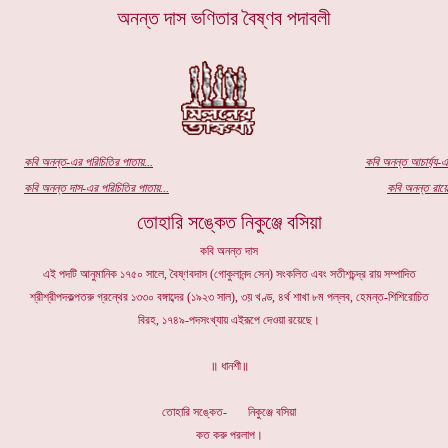
অনন্ত দাস ভণিতার বৈষ্ণব পদাবলী
কবি অ
নন্ত
-এর পরিচিতির পাতায়...
কবি অনন্ত আচার্য্য-এ
কবি অনন্ত দাস-এর পরিচিতির পাতায়...
কবি অনন্ত রায়ে
তোহারি সঙ্কেত নিকুঞ্জে বসিয়া
কবি অনন্ত দাস
এই পদটি আনুমানিক ১৭৫০ সালে, বৈষ্ণবদাস (গোকুলানন্দ সেন) সংকলিত এবং সতীশচন্দ্র রায় সম্পাদিত
শ্রীশ্রীপদকল্পতরু গ্রন্থের ১৩৩০ বঙ্গাব্দের (১৯২৩ সাল), ৩য় খণ্ড, ৪র্থ শাখা ৮ম পল্লব, হেমন্ত-শিশিরোচিত
বিরহ, ১৭৪৯-পদসংখ্যায় এইরূপে দেওয়া রয়েছে।
॥ ধানশী॥
তোহারি সঙ্কেত- নিকুঞ্জে বসিয়া
কত করু পরলাপ।