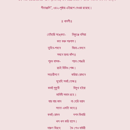
গীতাঞ্জলি”, ৩৪২-পৃষ্ঠায় এইরূপে দেওয়া রয়েছে।
॥ ধানশী॥
তোঁহারি সঙ্কেত- নিকুঞ্জে বসিয়া
কত করু পরলাপ।
তুহিন-পবনে বিরহ-বেদনে
সঘনে হৃদয় কাঁপ॥
পূরব বাসক- শয়ন সোঙরি
রচই বিবিধ শেজ।
সহচরীগণে করিয়া রোদনে
দূরেহি সবহুঁ তেজ॥
কবহুঁ সুমুখী বিমুখ হইয়া
মানিনী সমান রহে।
যায় যায় কান না হেরি বয়ান
সতত এমতি কহে॥
কবহুঁ রোদন দশন বিথারি
খল খল করি হাসে।
দারুণ বিরহে ভৈ গেও বাউরী