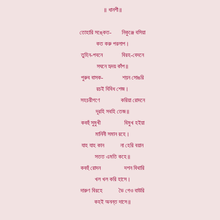
॥ ধানশী॥
তোহারি সঙ্কেত- নিকুঞ্জে বসিয়া
কত করু পরলাপ।
তুহিন-পবনে বিরহ-বেদনে
সঘনে হৃদয় কাঁপ॥
পুরুব বাসক- শয়ন সোঙরি
রচই বিবিধ শেজ।
সহচরীগণে করিয়া রোদনে
দূরহি সবহি তেজ॥
কবহুঁ সুমুখী বিমুখ হইয়া
মানিনী সমান রহে।
যাহ যাহ কান না হেরি বয়ান
সতত এমতি কহে॥
কবহুঁ রোদন দশন বিথারি
খল খল করি হাসে।
দারুণ বিরহে ভৈ গেও বাউরি
কহই অনন্ত দাসে॥