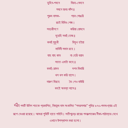
তুহিন-পবনে বিরহ-বেদনে
সঘনে হৃদয় কাঁপ॥
পুরুব বাসক- শয়ন সোঙরি
রচই বিবিধ শেজ।
সহচরীগণে করিয়া রোদনে
দূরেহি সবহুঁ তেজ॥
কবহুঁ সুমুখী বিমুখ হইয়া
মানিনী সমান রহে।
যাহ যাহ কান না হেরি বয়ান
সতত এমতি কহে॥
কবহুঁ রোদন দশন বিথারি
খল খল করি হাসে।
দারুণ বিরহে ভৈ গেও বাউরি
কহই অনন্ত দাসে॥
এ
ই পদটি উনিশ শতকে প্রকাশিত, নিমানন্দ দাস সংকলিত “পদরসসার” পুথির ৯৭৩-পদসংখ্যায় এই
রূপে দেওয়া রয়েছে। আমরা পুথিটি হাতে পাইনি। সতীশচন্দ্র রায়ের পদকল্পতরুর টীকা-পাঠান্তর দেখে
এখানে উপস্থাপন করা হলো।