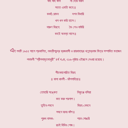
যাহ যাহ কান না হেরি বয়ান
সতত এমতি কহে॥
কবহুঁ রোদন দশন বিথারি
খল খল করি হাসে।
দারুণ বিরহে ভৈ গেও বাউরি
কহই অনন্ত দাসে॥
এ
ই পদটি ১৯৫৫ সালে প্রকাশিত, নবদ্বীপচন্দ্র ব্রজবাসী ও রায়বাহাদুর খগেন্দ্রনাথ মিত্র সম্পাদিত মহাজন
পদাবলী “শ্রীপদামৃতমাধুরী” ৪র্থ খণ্ড, ৩১৬-পৃষ্ঠায় এইরূপে দেওয়া রয়েছে।
শীতকালোচিত বিরহ
॥ বালা ধানশী - ডাঁশপাহিড়া॥
তোহারি সঙ্কেত নিকুঞ্জে বসিয়া
কত করু পরলাপ।
তুহিন-পবনে বিরহ-বেদনে
সঘনে হৃদয় কাঁপ॥
পুরুব বাসক- শয়ন সোঙরি
রচই বিবিধ শেজ।