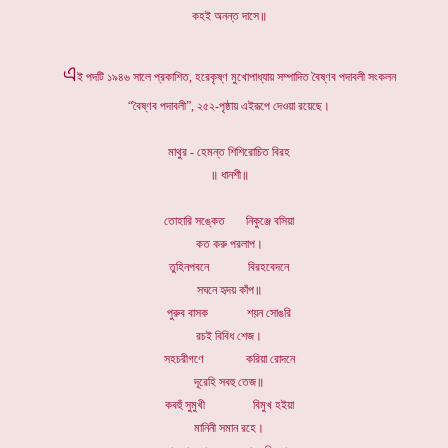
কহই অনন্ত দাসে॥
এ
ই পদটি ১৯৪৬ সালে প্রকাশিত, হরেকৃষ্ণ মুখোপাধ্যায় সম্পাদিত বৈষ্ণব পদাবলী সংকলন
“বৈষ্ণব পদাবলী”, ২৫২-পৃষ্ঠায় এইরূপে দেওয়া রয়েছে।
মাথুর - হেমন্ত শিশিরোচিত বিরহ
॥ ধানশী॥
তোহারি সঙ্কেত নিকুঞ্জে বসিয়া
কত করু পরলাপ।
তুহিনপবনে বিরহবেদনে
সঘনে হৃদয় কাঁপ॥
পুরুব বাসক শয়ন সোঙরি
রচই বিবিধ শেজ।
সহচরীগণে করিয়া রোদনে
দূরেহি সবহু তেজ॥
কবহুঁ সুমুখী বিমুখ হইয়া
মানিনী সমান রহে।