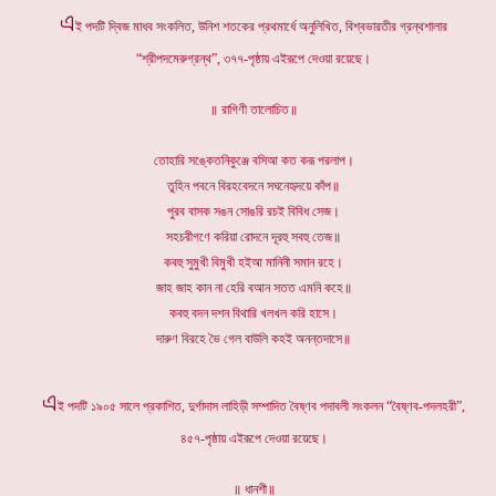
এ
ই পদটি দ্বিজ মাধব সংকলিত, উনিশ শতকের প্রথমার্ধে অনুলিখিত, বিশ্বভারতীর গ্রন্থশালার
“শ্রীপদমেরুগ্রন্থ”, ৩৭৭-পৃষ্ঠায় এইরূপে দেওয়া রয়েছে।
॥ রাগিণী তালোচিত॥
তোহারি সঙ্কেতনিকুঞ্জে বসিআ কত করূ পরলাপ।
তুহিন পবনে বিরহবেদনে সঘনেহৃদয়ে কাঁপ॥
পুরব বাসক সঙন সোঙরি রচই বিবিধ সেজ।
সহচরীগণে করিয়া রোদনে দূরহু সবহু তেজ॥
কবহু সুমুখী বিমুখী হইআ মানিনী সমান রহে।
জাহ জাহ কান না হেরি বআন সতত এমনি কহে॥
কবহু বদন দশন বিথারি খলখল করি হাসে।
দারুণ বিরহে ভৈ গেল বাউলি কহই অনন্তদাসে॥
এ
ই পদটি ১৯০৫ সালে প্রকাশিত, দুর্গাদাস লাহিড়ী সম্পাদিত বৈষ্ণব পদাবলী সংকলন “বৈষ্ণব-পদলহরী”,
৪৫৭-পৃষ্ঠায় এইরূপে দেওয়া রয়েছে।
॥ ধানশী॥