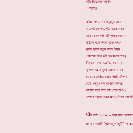
শ্রীগৌরচন্দ্রের সন্ন্যাস
॥ সুহই॥
নদীয়া নগরে গেলা নিত্যানন্দ রায়।
দণ্ডবৎ হৈয়া পড়ে শচী মাতার পায়॥
তারে কোলে করি শচী কান্দয়ে করুণে।
নয়ানের জলে ভিজে অঙ্গের বসনে॥
ফুকরি ফুকরি কান্দে কাতর হিয়ায়।
গৌরাঙ্গের কথা কহি প্রবোধয়ে তায়॥
নিত্যানন্দ বলে মাতা থির কর মন।
কুশলে আছয়ে সুখে তোমার নন্দন॥
তোমারে দেখিতে মোরে পাঠাইয়া দিল।
তোর পদযুগে কত প্রণতি করিল॥
কানুদাস কহে মাতা কহি তোর ঠাঞি।
তোমার প্রেমে বান্ধা আছে গৌরাঙ্গ গোসা
এ
ই পদটি ১৯৩৭-৫৩ সময় কালে প্রকাশিত, ন
মহাজন পদাবলী “শ্রীপদামৃতমাধুরী” ৪র্থ খ