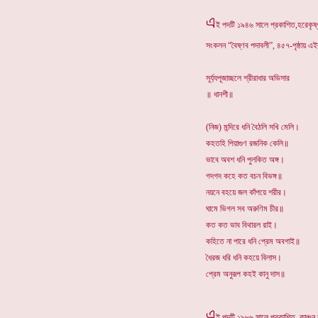
এ
ই পদটি ১৯৪৬ সালে প্রকাশিত,হরেকৃষ্ণ
সংকলন “বৈষ্ণব পদাবলী”, ৪৫৭-পৃষ্ঠায় এ
সূর্য্যপূজাচ্ছলে শ্রীরাধার অভিসার
॥ ধানশী॥
(নিজ) মন্দিরে ধনি বৈঠলি সখি মেলি।
কহতহি পিয়াগুণ রজনিক কেলি॥
ভাবে অবশ ধনি পুলকিত অঙ্গ।
গদগদ কহে কত বচন বিভঙ্গ॥
নয়নে বহয়ে জল কাঁপয়ে শরীর।
ঘামে ভিগল সব অরুণিম চীর॥
কত কত ভাব বিথারল রাই।
কহিতে না পারে ধনি প্রেম অবগাই॥
ধৈরজ ধরি ধনি কহয়ে বিলাস।
প্রেম অনুরূপ কহই কানু দাস॥
এ
ই পদটি ১৯৮৬ সালে প্রকাশিত, কাঞ্চন 