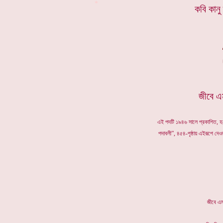
*
কবি কানু
জীবে এ
এই পদটি ১৯৪৬ সালে প্রকাশিত, হরে
পদাবলী”, ৪৫৪-পৃষ্ঠায় এইরূপে দ
জীবে 