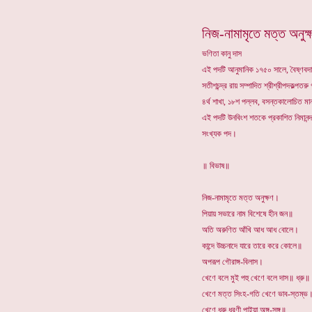
নিজ-নামামৃতে মত্ত অনুক্
ভণিতা কানু দাস
এই পদটি আনুমানিক ১৭৫০ সালে, বৈষ্ণবদ
সতীশচন্দ্র রায় সম্পাদিত শ্রীশ্রীপদকল্পতরু
৪র্থ শাখা, ১৮শ পল্লব, বসন্তকালোচিত ম
এই পদটি উনবিংশ শতকে প্রকাশিত নিমানন
সংখ্যক পদ।
॥ বিভাষ॥
নিজ-নামামৃতে মত্ত অনুক্ষণ।
পিয়ায় সভারে নাম বিশেষে হীন জন॥
অতি অরুণিত আঁখি আধ আধ বোলে।
কান্দে উচ্চনাদে যারে তারে করে কোলে॥
অপরূপ গৌরাঙ্গ-বিলাস।
খেণে বলে মুই পহু খেণে বলে দাস॥ ধ্রু॥
খেণে মত্ত সিংহ-গতি খেণে ভাব-স্তম্ভ
খেণে ধরু ধরণী পাইয়া অঙ্গ-সঙ্গ॥