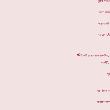
বুঝিয়া 
যেখানে র
তাহারে 
পর-দুখে 
এ
ই পদটি ১৯৪৬ সালে প্রকাশিত,হর
পদাবলী”,
সূর
সব সখিগ
সহচরীগণ