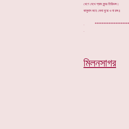
খেণে দেখে শ্যাম সুন্দর তিরিভঙ্গ।
কানুদাস কহে কেবা বুঝে ও না রঙ্গ॥
. ****************
মিলনসাগর