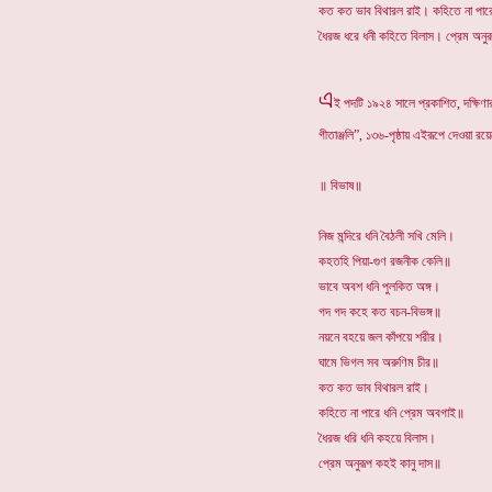
কত কত ভাব বিথারল রাই। কহিতে না পার
ধৈরজ ধরে ধনী কহিতে বিলাস। প্রেম অনু
এ
ই পদটি ১৯২৪ সালে প্রকাশিত, দক্ষিণা
গীতাঞ্জলি”, ১৩৬-পৃষ্ঠায় এইরূপে দেওয়া র
॥ বিভাষ॥
নিজ মন্দিরে ধনি বৈঠলী সখি মেলি।
কহতহি পিয়া-গুণ রজনীক কেলি॥
ভাবে অবশ ধনি পুলকিত অঙ্গ।
গদ গদ কহে কত বচন-বিভঙ্গ॥
নয়নে বহয়ে জল কাঁপয়ে শরীর।
ঘামে ভিগল সব অরুণিম চীর॥
কত কত ভাব বিথারল রাই।
কহিতে না পারে ধনি প্রেম অবগাই॥
ধৈরজ ধরি ধনি কহয়ে বিলাস।
প্রেম অনুরূপ কহই কানু দাস॥