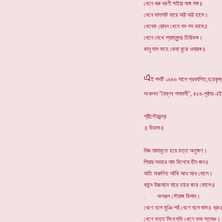
খেনে ধরু ধরণী পাইয়া অঙ্গ সঙ্গ॥
খেনে মালসাট মারে অট্ট অট্ট হাসে।
খেনেক রোদন খেনে গদ গদ ভাষে॥
খেনে দেখে শ্যামসুন্দর তিরিভঙ্গ।
কানু দাস কহে কেবা বুঝে ওনারঙ্গ॥
এ
ই পদটি ১৯৪৬ সালে প্রকাশিত,হরেকৃষ্ণ
সংকলন “বৈষ্ণব পদাবলী”, ৪৫৪-পৃষ্ঠায় এ
শ্রীগৌরচন্দ্র
॥ বিভাস॥
নিজ নামামৃতে হয়ে মত্ত অনুক্ষণ।
পিয়ায় সভারে নাম বিশেষে হীন জন॥
অতি অরুণিত আঁখি আধ আধ বোলে।
কান্দে উচ্চনাদে যারে তারে করে কোলে॥
. অপরূপ গৌরাঙ্গ বিলাস।
খেণে বলে মুঞি পহুঁ খেণে বলে দাস॥ ধ্রু
খেণে মত্ত সিংহগতি খেণে ভাব স্তম্ভ।