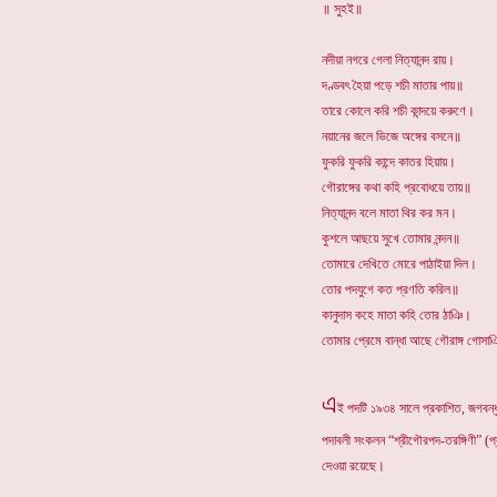
॥ সুহই॥
নদীয়া নগরে গেলা নিত্যানন্দ রায়।
দণ্ডবৎ হৈয়া পড়ে শচী মাতার পায়॥
তারে কোলে করি শচী কান্দয়ে করুণে।
নয়ানের জলে ভিজে অঙ্গের বসনে॥
ফুকরি ফুকরি কান্দে কাতর হিয়ায়।
গৌরাঙ্গের কথা কহি প্রবোধয়ে তায়॥
নিত্যানন্দ বলে মাতা থির কর মন।
কুশলে আছয়ে সুখে তোমার নন্দন॥
তোমারে দেখিতে মোরে পাঠাইয়া দিল।
তোর পদযুগে কত প্রণতি করিল॥
কানুদাস কহে মাতা কহি তোর ঠাঞি।
তোমার প্রেমে বান্ধা আছে গৌরাঙ্গ গোসা
এ
ই পদটি ১৯৩৪ সালে প্রকাশিত, জগবন্ধু
পদাবলী সংকলন “শ্রীগৌরপদ-তরঙ্গিণী” (প
দেওয়া রয়েছে।