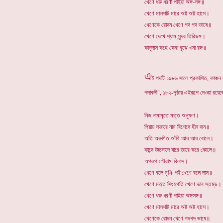
খেণে ধরু ধরণী পাইয়া অঙ্গ-সঙ্গ॥
খেণে মালশাট মারে অট্ট অট্ট হাসে।
খেণেকে রোদন খেণে গদ গদ ভাষে॥
খেণে দেখে শ্যাম সুন্দর তিরিভঙ্গ।
কানুদাস কহে কেবা বুঝে ওনা রঙ্গ॥
এ
ই পদটি ১৯৮৬ সালে প্রকাশিত, কাঞ্চন 
পদাবলী", ১৮২-পৃষ্ঠায় এইরূপে দেওয়া রয়ে
নিজ নামামৃতে মত্ত অনুক্ষণ।
পিয়ায় সভারে নাম বিশেষে হীন জন॥
অতি অরুণিত আঁখি আধ আধ বোলে।
কান্দে উচ্চনাদে যারে তারে করে কোলে॥
অপরূপ গৌরাঙ্গ-বিলাস।
খেণে বলে মুঞি পহুঁ খেণে বলে দাস॥
খেণে মত্ত সিংহগতি খেণে ভাব স্তম্ভ।
খেণে ধরু ধরণী পাইয়া অঙ্গসঙ্গ॥
খেণে মালশাট মারে অট্ট অট্ট হাসে।
খেণেকে রোদন খেণে গদগদ ভাষে॥