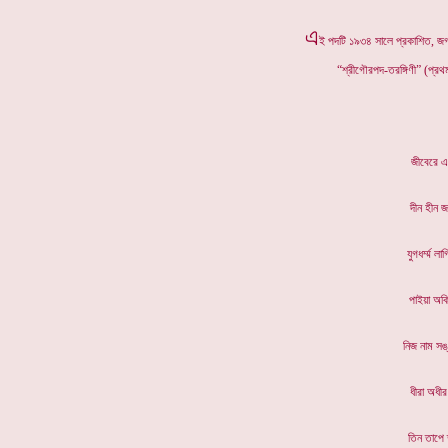
এ
ই পদটি ১৯৩৪ সালে প্রকাশিত, জগব
“শ্রীগৌরপদ-তরঙ্গিণী” (প্রথ
জীবেরে
দীন হ
যুগধর্ম
পাইয়া 
নিজ নাম 
ধীরা অ
তিন তা