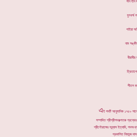
দীন 
যুগধর
পাইয়া
নাম স
ধীরা
ত্রিত
শীতল
এ
ই পদটি আনুমানিক ১৭৫০ সালে,
সম্পাদিত শ্রীশ্রীপদকল্পতরু গ্রন্থে
শ্রীগৌরাঙ্গের সন্ন্যাস ইত্যাদি, প
প্রকাশিত নিমানন্দ 