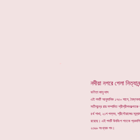
*
নদীয়া নগরে গেলা নিত্যানন
ভণিতা কানু দাস
এই পদটি আনুমানিক ১৭৫০ সালে, বৈষ্ণবদা
সতীশচন্দ্র রায় সম্পাদিত শ্রীশ্রীপদকল্পতরু
৪র্থ শাখা, ২১শ পল্লব, শ্রীগৌরাঙ্গের সন্
রয়েছে। এই পদটি উনবিংশ শতকে প্রকাশিত
২৩৬৮ সংখ্যক পদ।