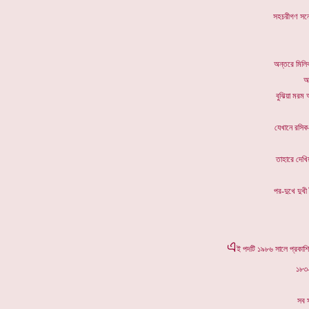
সহচরীগণ
অন্তরে ম
অ
বুঝিয়া 
যেখানে র
তাহারে 
পর-দুখে 
এ
ই পদটি ১৯৮৬ সালে প্রকাশিত
১৮৩-
সব 