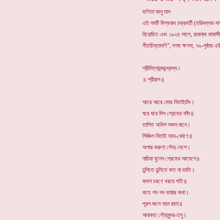
ভণিতা কানু দাস
এই পদটি বিশ্বনাথ চক্রবর্তী (হরিবল্লভ 
বিরোচিত এবং ১৯২৪ সালে, রাধানাথ কাবাসী দ
গীতচিন্তামণি”, দশম ক্ষণদা, ৭৬-পৃষ্ঠায় 
শ্রীনিত্যানন্দচন্দ্রস্য।
॥ শ্রীরাগ॥
আরে আরে মোর নিতাইচাঁদ।
ঘরে ঘরে দিল প্রেমের ফাঁদ॥
তাপিত অখিল সকল জনে।
সিঞ্চিল নিতাই নয়ন-কোণে॥
অপার করুণা গৌড় দেশে।
নাচিয়া বুলেন প্রেমের আবেশে॥
ঢুলিতে ঢুলিতে কত না ভাতি।
কমল চরণে খরয়ে গতি॥
কহে গদ গদ ভায়ার কথা।
পূরল জলে নয়ন রাতা॥
আরকত গৌরসুন্দর-তনু।