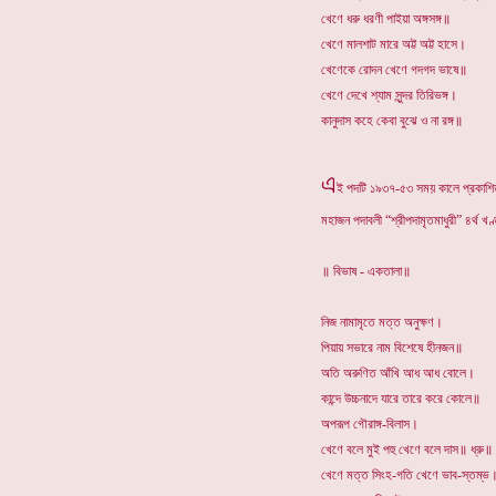
খেণে ধরু ধরণী পাইয়া অঙ্গসঙ্গ॥
খেণে মালশাট মারে অট্ট অট্ট হাসে।
খেণেকে রোদন খেণে গদগদ ভাষে॥
খেণে দেখে শ্যাম সুন্দর তিরিভঙ্গ।
কানুদাস কহে কেবা বুঝে ও না রঙ্গ॥
এ
ই পদটি ১৯৩৭-৫৩ সময় কালে প্রকাশিত, ন
মহাজন পদাবলী “শ্রীপদামৃতমাধুরী” ৪র্থ খ
॥ বিভাষ - একতালা॥
নিজ নামামৃতে মত্ত অনুক্ষণ।
পিয়ায় সভারে নাম বিশেষে হীনজন॥
অতি অরুণিত আঁখি আধ আধ বোলে।
কান্দে উচ্চনাদে যারে তারে করে কোলে॥
অপরূপ গৌরাঙ্গ-বিলাস।
খেণে বলে মুই পহু খেণে বলে দাস॥ ধ্রু॥
খেণে মত্ত সিংহ-গতি খেণে ভাব-স্তম্ভ