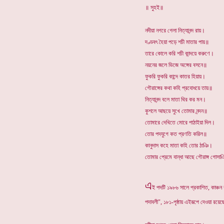
॥ সুহই॥
নদীয়া নগরে গেলা নিত্যানন্দ রায়।
দণ্ডবৎ হৈয়া পড়ে শচী মাতার পায়॥
তারে কোলে করি শচী কান্দয়ে করুণে।
নয়নের জলে ভিজে অঙ্গের বসনে॥
ফুকরি ফুকরি কান্দে কাতর হিয়ায়।
গৌরাঙ্গের কথা কহি প্রবোধয়ে তায়॥
নিত্যানন্দ বলে মাতা থির কর মন।
কুশলে আছয়ে সুখে তোমার নন্দন॥
তোমারে দেখিতে মোরে পাঠাইয়া দিল।
তোর পদযুগে কত প্রণতি করিল॥
কানুদাস কহে মাতা কহি তোর ঠাঞি।
তোমার প্রেমে বান্ধা আছে গৌরাঙ্গ গোসা
এ
ই পদটি ১৯৮৬ সালে প্রকাশিত, কাঞ্চন 
পদাবলী", ১৮১-পৃষ্ঠায় এইরূপে দেওয়া রয়ে