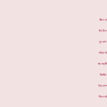
জীবে 
দীন 
যুগ-ধ
পাইয়া
নাম-স
ধীরা
ত্রি-
শীতল 