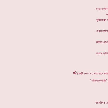
অন্তরে ম
অ
বুঝিয়া 
যেখানে র
তাহারে 
পরদুখে দ
এ
ই পদটি ১৯৩৭-৫৩ সময় কালে প্রকাশি
“শ্রীপদামৃতমাধুরী”
সব সখিগ