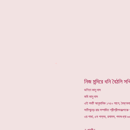
*
নিজ মন্দিরে ধনি বৈঠলি সখ
ভণিতা কানু দাস
কবি কানু দাস
এই পদটি আনুমানিক ১৭৫০ সালে, বৈষ্ণবদা
সতীশচন্দ্র রায় সম্পাদিত শ্রীশ্রীপদকল্পতরু
৩য় শাখা, ৫ম পল্লব, রসালস, পদসংখ্যা 