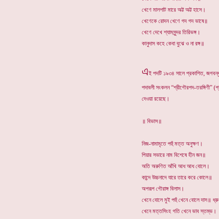
খেণে মালশাট মারে অট্ট অট্ট হাসে।
খেণেকে রোদন খেণে গদ গদ ভাষে॥
খেণে দেখে শ্যামসুন্দর তিরিভঙ্গ।
কানুদাস কহে কেবা বুঝে ও না রঙ্গ॥
এ
ই পদটি ১৯৩৪ সালে প্রকাশিত, জগবন্ধু
পদাবলী সংকলন “শ্রীগৌরপদ-তরঙ্গিণী” (প
দেওয়া রয়েছে।
॥ বিভাস॥
নিজ-নামামৃতে পহুঁ মত্ত অনুক্ষণ।
পিয়ার সভারে নাম বিশেষে হীন জন॥
অতি অরুণিত আঁখি আধ আধ বোলে।
কান্দে উচ্চনাদে যারে তারে করে কোলে॥
অপরূপ গৌরাঙ্গ বিলাস।
খেনে বোলে মুই পহুঁ খেনে বোলে দাস॥ ধ্রু
খেনে মত্তসিংহ গতি খেনে ভাব স্তম্ভ।