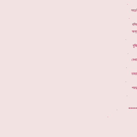
. কা
সহচ
. য
বস
অন্
. পরকা
বুঝ
. পর
যেখা
. বি
তাহা
. কর
পরদু
. তো
. *****