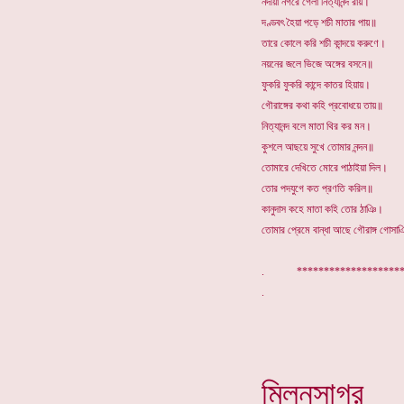
নদীয়া নগরে গেলা নিত্যানন্দ রায়।
দণ্ডবৎ হৈয়া পড়ে শচী মাতার পায়॥
তারে কোলে করি শচী কান্দয়ে করুণে।
নয়নের জলে ভিজে অঙ্গের বসনে॥
ফুকরি ফুকরি কান্দে কাতর হিয়ায়।
গৌরাঙ্গের কথা কহি প্রবোধয়ে তায়॥
নিত্যানন্দ বলে মাতা থির কর মন।
কুশলে আছয়ে সুখে তোমার নন্দন॥
তোমারে দেখিতে মোরে পাঠাইয়া দিল।
তোর পদযুগে কত প্রণতি করিল॥
কানুদাস কহে মাতা কহি তোর ঠাঞি।
তোমার প্রেমে বান্ধা আছে গৌরাঙ্গ গোসা
. ****************
মিলনসাগর