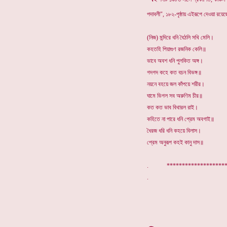
পদাবলী", ১৮২-পৃষ্ঠায় এইরূপে দেওয়া রয়ে
(নিজ) মন্দিরে ধনি বৈঠলি সখি মেলি।
কহতহি পিয়াগুণ রজনিক কেলি॥
ভাবে অবশ ধনি পুলকিত অঙ্গ।
গদগদ কহে কত বচন বিভঙ্গ॥
নয়নে বহয়ে জল কাঁপয়ে শরীর।
ঘামে ভিগল সব অরুণিম চীর॥
কত কত ভাব বিথারল রাই।
কহিতে না পারে ধনি প্রেম অবগাই॥
ধৈরজ ধরি ধনি কহয়ে বিলাস।
প্রেম অনুরূপ কহই কানু দাস॥
. ****************