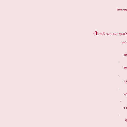
শীতল 
এ
ই পদটি ১৯৮৬ সালে প্রকাশিত
১৮১-
জী
. ন
দী
. আর
যু
. ভ্
পা
. 
না
. প্
ধ