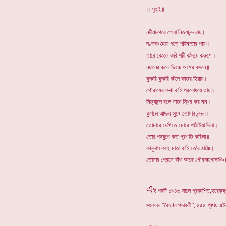
॥ সুহই॥
নদীয়ানগরে গেলা নিত্যানন্দ রায়।
দণ্ডবৎ হৈয়া পড়ে শচীমাতার পায়॥
তারে কোলে করি শচী কাঁদয়ে করুণে।
নয়ানের জলে ভিজে অঙ্গের বসনে॥
ফুকরি ফুকরি কাঁদে কাতর হিয়ায়।
গৌরাঙ্গের কথা কহি প্রবোধয়ে তায়॥
নিত্যানন্দ বলে মাতা স্থির কর মন।
কুশলে আছএ সুখে তোমার নন্দন॥
তোমারে দেখিতে মোরে পাঠাইয়া দিলা।
তোর পদযুগে কত প্রণতি করিলা॥
কানুদাস কহে মাতা কহি তোঁর ঠাঞি।
তোমার প্রেমে বাঁধা আছে গৌরাঙ্গগোসাঞি
এ
ই পদটি ১৯৪৬ সালে প্রকাশিত,হরেকৃষ্ণ
সংকলন “বৈষ্ণব পদাবলী”, ৪৫৪-পৃষ্ঠায় এ