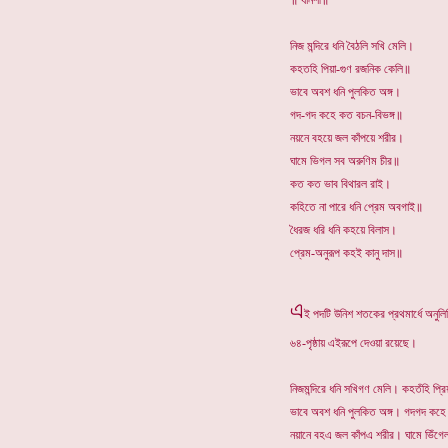
॥ ধানশী॥
নিজ মন্দিরে ধনি বৈঠলি সখি মেলি।
কহতহি পিয়া-গুণ রজনিক কেলি॥
ভাবে অবশ ধনি পুলকিত অঙ্গ।
গদ-গদ কহে কত বচন-বিভঙ্গ॥
নয়নে বহয়ে জল কাঁপয়ে শরীর।
ঘামে ভিগল সব অরুণিম চীর॥
কত কত ভাব বিথারল রাই।
কহিতে না পারে ধনি প্রেম অবগাই॥
ধৈরজ ধরি ধনি কহয়ে বিলাস।
প্রেম-অনুরূপ কহই কানু দাস॥
এ
ই পদটি উনিশ শতকের প্রথমার্ধে অনুলি
৬৪-পৃষ্ঠায় এইরূপে দেওয়া রয়েছে।
নিজমন্দিরে ধনি সখিগণ মেলি। কহতঁহি প্র
ভাবে অবশ ধনি পুলকিত অঙ্গ। গদগদ কহে
নয়ানে বহএ জল কাঁপএ শরীর। ঘামে ভিঁগে