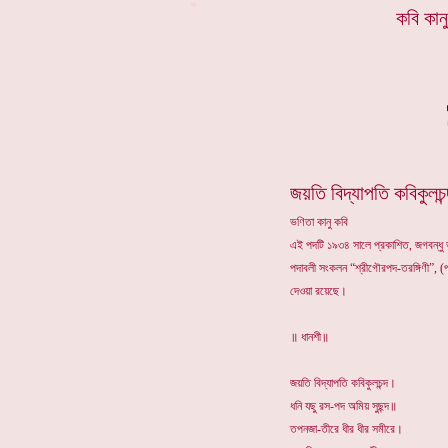
*
কবি কান
জয়তি বিদ্যাপতি কবিকুলচন্
ভণিতা কানু কবি
এই পদটি ১৯৩৪ সালে প্রকাশিত, জগবন্ধু ভ
পদাবলী সংকলন “শ্রীগৌরপদ-তরঙ্গিণী”, (
দেওয়া রয়েছে।
॥ ধানশী॥
জয়তি বিদ্যাপতি কবিকুলচন্দ।
ধনি যছু রস-পদ অমিয় সুছন্দ॥
তপনজা-তীরে ধীর ধীর সমীরে।