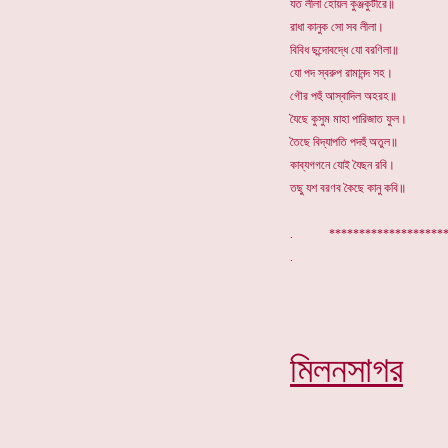
যত লীলা হোয়ল কুঞ্জকুটীরে॥
রাধা কানুক সো সব লীলা।
বিবিধ ছন্দোবদ্ধে যো বরণিলা॥
যো পদ স্বরুপ রামানন্দ সহ।
গৌর পহুঁ আস্বাদিল অহরহ॥
যৈছে কুসুম মাহা পারিজাত ফুল।
তৈছে বিদ্যাপতি পদহুঁ অতুল॥
কাব্যগগনে যোই যৈছন রবি।
তছু যশ বরণব কৈছে কানু কবি॥
. ****************
মিলনসাগর