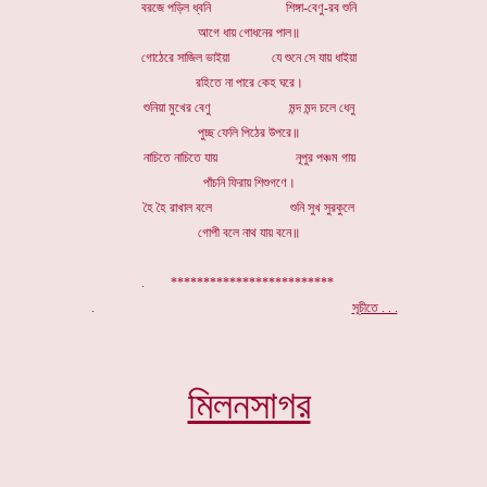
বরজে পড়িল ধ্বনি শিঙ্গা-বেণু-রব শুনি
আগে ধায় গোধনের পাল॥
গোঠেরে সাজিল ভাইয়া যে শুনে সে যায় ধাইয়া
রহিতে না পারে কেহ ঘরে।
শুনিয়া মুখের বেণু মন্দ মন্দ চলে ধেনু
পুচ্ছ ফেলি পিঠের উপরে॥
নাচিতে নাচিতে যায় নূপুর পঞ্চম গায়
পাঁচনি ফিরায় শিশুগণে।
হৈ হৈ রাখাল বলে শুনি সুখ সুরকুলে
গোপী বলে নাথ যায় বনে॥
. *************************
.
সূচীতে . . .
মিলনসাগর