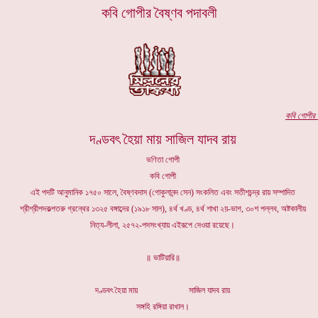
কবি গোপীর বৈষ্ণব পদাবলী
কবি গোপীর প
দণ্ডবৎ হৈয়া মায় সাজিল যাদব রায়
ভণিতা গোপী
কবি গোপী
এই পদটি আনুমানিক ১৭৫০ সালে, বৈষ্ণবদাস (গোকুলানন্দ সেন) সংকলিত এবং সতীশচন্দ্র রায় সম্পাদিত
শ্রীশ্রীপদকল্পতরু গ্রন্থের ১৩২৫ বঙ্গাব্দের (১৯১৮ সাল), ৪র্থ খণ্ড, ৪র্থ শাখা ২য়-ভাগ, ৩০শ পল্লব, অষ্টকালীয়
নিত্য-লীলা, ২৫৭২-পদসংখ্যায় এইরূপে দেওয়া রয়েছে।
॥ ভাটিয়ারি॥
দণ্ডবৎ হৈয়া মায় সাজিল যাদব রায়
সঙ্গহি রঙ্গিয়া রাখাল।