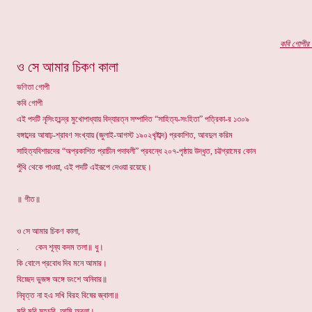
কবি গোপীর প
ও সে আমার চিকণ কালা
ভণিতা গোপী
কবি গোপী
এই পদটি নৃসিংহচন্দ্র মুখোপাধ্যায় বিদ্যারত্ন সম্পাদিত “সাহিত্য-সংহিতা” পত্রিকা-র ১৩০৯
বঙ্গাব্দের আষাঢ়-শ্রাবণ সংখ্যায় (জুলাই-আগস্ট ১৯০২খৃষ্টাব্দ) প্রকাশিত, আবদুল করিম
সাহিত্যবিশারদের “অপ্রকাশিত প্রাচীন পদাবলী” প্রবন্ধে ২০৭-পৃষ্ঠায় উদ্ধৃত, চট্টগ্রামের কোন
পুঁথি থেকে পাওয়া, এই পদটি এইরূপে দেওয়া রয়েছে।
॥ গীত॥
ও সে আমার চিকণ কালা,
. কেন শূন্য কদম তলা॥ ধু।
কি বোলে প্রবোধ দিব মনে আমার।
বিচ্ছেদ ভুজঙ্গ অঙ্গে ডংশে অনিবার॥
নিবৃত্ত না হএ সখি বিরহ বিষের জ্বালা॥
মরি মরি সহচরি, আমি অবলা।