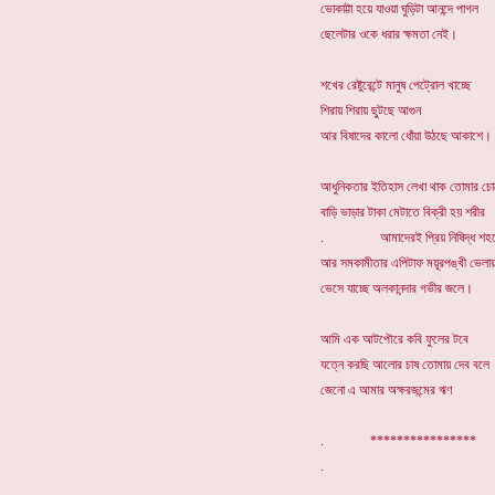
ভোকাট্টা হয়ে যাওয়া ঘুড়িটা আনন্দে পাগল
ছেলেটার ওকে ধরার ক্ষমতা নেই।
শখের রেষ্টুরেন্টে মানুষ পেট্রোল খাচ্ছে
শিরায় শিরায় ছুটছে আগুন
আর বিষাদের কালো ধোঁয়া উঠছে আকাশে।
আধুনিকতার ইতিহাস লেখা থাক তোমার চো
বাড়ি ভাড়ার টাকা মেটাতে বিক্রী হয় শরীর
. আমাদেরই প্রিয় নিষিদ্ধ শহর
আর সমকামীতার এপিটাফ ময়ূরপঙ্খী ভেলা
ভেসে যাচ্ছে অলকানন্দার গভীর জলে।
আমি এক আটপৌরে কবি ফুলের টবে
যত্নে করছি আলোর চাষ তোমায় দেব বলে
জেনো এ আমার অক্ষরজন্মের ঋণ
. **********