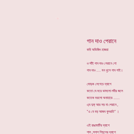
*
গান দাও পেরানে
কবি অভিজিৎ হাজরা
ও সাঁই গান দাও পেরানে গো
গান দাও ..... মন খুলে গান গাই।
মোড়ক লেগেচে দ্যাশে
কতো যে মরে ভাসলো লদীর জলে
কতেক মরলো অনাহারে .......
এ্য দুক্ আর স‌য় না পেরানে ,
"এ যে বড় আজব কুদরতি" ।
এই রাঙামাটির দ্যাশে
শাল ,পলাশ শিমুলের দ্যাশে