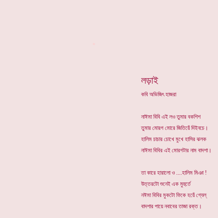
*
লড়াই
কবি অভিজিৎ হাজরা
নাঈমা বিবি এই ল‌ও তুমার বকশিশ
তুমার মোরগ মোরে জিতিয়েঁ দিইনচে।
হালিম চাচার চোখে মুখে হাসির ঝলক
নাঈমা বিবির এই মোরগটার নাম বাদশা।
তা কারে হারালো ও ....হালিম মিঞা !
উত্তরটো শুনেই এক মুহুর্তে
ন‌ঈমা বিবির মুকটো ফিকে হয়েঁ গ্যেল্
বাদশার পায়ে নবাবের তাজা রক্ত।