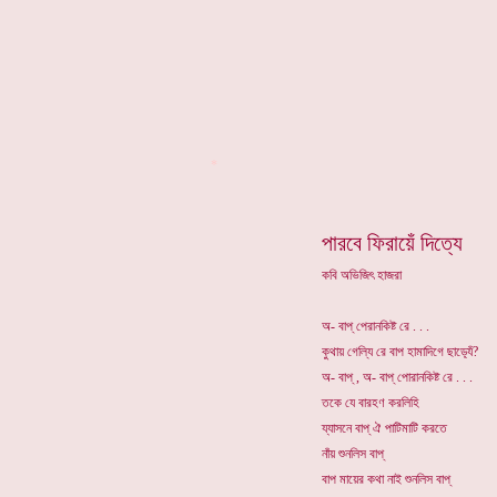
*
পারবে ফিরায়েঁ দিত্যে
কবি অভিজিৎ হাজরা
অ- বাপ্ পেরানকিষ্ট রে . . .
কুথায় গেল্যি রে বাপ হামাদিগে ছাড়্যেঁ?
অ- বাপ্ , অ- বাপ্ পোরানকিষ্ট রে . . .
তকে যে বারহণ করলিহি
য্যাসনে বাপ্ ঐ পাটিমাটি করতে
নাঁয় শুনলিস বাপ্
বাপ মায়ের কথা নাই শুনলিস বাপ্