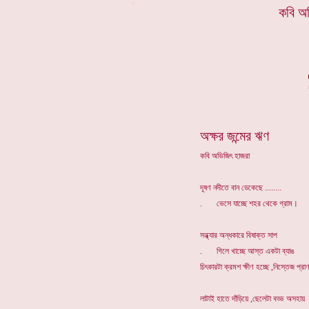
*
কবি অ
অক্ষর জন্মের ঋণ
কবি অভিজিৎ হাজরা
দূষণ নদীতে বান ডেকেছে ........
. ভেসে যাচ্ছে শহর থেকে গ্রাম।
সন্ধ্যার অন্ধকারে বিষাক্ত সাপ
. গিলে খাচ্ছে আস্ত একটা ব্যাঙ
চিৎকারটা ক্রমশ ক্ষীণ হচ্ছে ,নিস্তেজ প্র
লাটাই হাতে দাঁড়িয়ে ,ছেলেটা বড্ড অসহায়