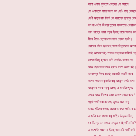
কালা গুলাব ফুটতো মোদের যে উঠানে
সে গুলাবটো সাদা হলো বল দেখি বাবু কেমন
দেশী মহুয়া বাদ দিয়েঁ কে ধরাল্যে চুল্লুর ব
বল না এটো কী লয় তুদের সভ্যতার গেরাঁক
শাল গাছের পারা গড়ন ছিলহ্ গায়ে অগাধ বল
ধীরে ধীরে ছেলেগুলান হয়ে গ্যেল দুর্বল।
মোদের গাঁয়ে জ্বলছে আজ বিদ্যুতের আল
সেই আলোতেই মোদের সভ্যতা হারিয়েঁ গ্যে
ভালো কিছু হয়েচে বটে সেটো ফেলার লয়
আজ ছেলেমেয়েদের হাতে খাতা কলম বই
লেখাপড়া শিখে সবাই সরকারী চাকরী করে
দেখে মোদের বুকটো বাবু আনন্দে ওঠে ভরে
আনন্দের মাঝে দুঃখু আছে এ মনটো জুড়ে
ওদের আজ নিজের ভাষা বলতে লজ্জা করে !
প্যান্টশার্টে ওরা হয়েছে তুদের মত বাবু
লোক ঠকিয়ে খাচ্ছে ওরাও ভাবতে পারি না 
একটো কথা শুধায় বাবু সত্যি উত্তর দিস্
কে দিল্যে বল ওদের রক্তে বেইমানির বিষ?
এ দেশটো মোদের ছিলহ্ আমরাই আদিবাসী