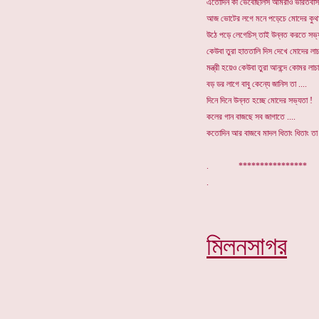
এতোদিন কী ভেবেছিলিস আমরাও ভারতবাস
আজ ভোটের লগে মনে পড়েচে মোদের কুথ
উঠে পড়ে লেগেচিস্ তাই উন্নত করতে সভ
কেউবা তুরা হাততালি দিস দেখে মোদের লা
মন্ত্রী হয়েও কেউবা তুরা আনন্দে কোমর লাচ
বড় ডর লাগে বাবু কেন্যে জানিস তা ....
দিনে দিনে উন্নত হচ্ছে মোদের সভ্যতা !
কলের গান বাজছে সব জাগাতে ....
কতোদিন আর বাজবে মাদল ধিতাং ধিতাং তা
. **********
মিলনসাগর