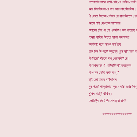
পতাকাটো হাতে লয়েঁ সেই যে বেরিন গ্যেলি
আর ফিরল্যি না রে বাপ আর নাই ফিরল্যি।
ঐ লেতা জিত্যে গেইচে রে বাপ জিত্যে গে
আসে লাই দেখত্যে হামাদের
উয়াদের চইখের লে একফঁটাও জল পইরছে না
হামার ছাতির ভিতরে হাঁপর জ্বইলছে
দকদঁকায় দমে আগুন সলগিছে
রাত-দিন ভিথরটো জ্বল্যেঁ পুড়ে ছাই হয়ে য
কি লিয়্যেঁ বাঁচবো বাপ্ পেরানকিষ্ট রে।
কি হথ্য যদি ঐ পাটিমাটি নাই করত্যিস
কি এমন ক্ষেতি হথ্য বাপ্ ?
তুঁই তো হামার থাইকথিস
নুন দিয়্যেঁ পান্তাভাত ম্যাখে কাঁচা মরিচ দিথ
মুনিস খাট্যেঁ খাথিস্।
ভোটট্যো দিয়েঁ কী পেলাম্ রা বাপ?
. **********