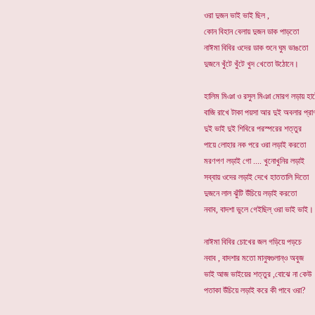
ওরা দুজন ভাই ভাই ছিল ,
কোন বিহান বেলায় দুজন ডাক পাড়তো
নাঈমা বিবির ওদের ডাক শুনে ঘুম ভাঙতো
দুজনে খুঁটে খুঁটে খুদ খেতো উঠোনে।
হালিম মিঞা ও রসুল মিঞা মোরগ লড়ায় হা
বাজি রাখে টাকা পয়সা আর দুই অবলার প্র
দুই ভাই দুই শিবিরে পরস্পরের শত্তুর
পায়ে লোহার নক পরে ওরা লড়াই করতো
মরণপণ লড়াই গো .... খুনোখুনির লড়াই
সব্বায় ওদের লড়াই দেখে হাততালি দিতো
দুজনে লাল ঝুঁটি উঁচিয়ে লড়াই করতো
নবাব, বাদশা ভুলে গেইছিল্ ওরা ভাই ভাই।
নাঈমা বিবির চোখের জল গড়িয়ে পড়চে
নবাব , বাদশার মতো মানুষগুলান্ও অবুজ
ভাই আজ ভাইয়ের শত্তুর ,বোঝে না কেউ
পতাকা উঁচিয়ে লড়াই করে কী পাবে ওরা?