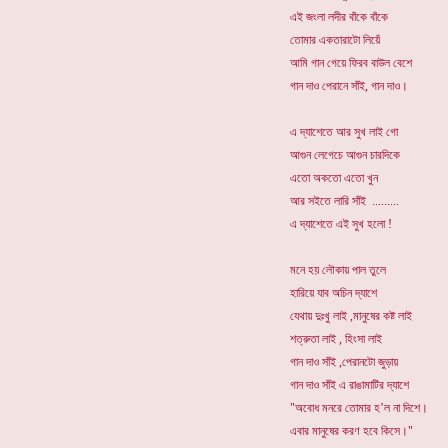
এই জংলা লদীর বাঁকে বাঁকে
তোমার একতারাটো লিয়েঁ
আমি গান গেয়ে ফিরব বাউল বেশে
গান দাও পেরানে সাঁই, গান দাও।
এ দ্যাশেতে আর সুখ লাই গো
আগুন লেগেচে আগুন চারদিকে
এতো অকতো এতো খুন
আর স‌ইতে লারি সাঁই .........
এ দ্যাশেতে এই সুখ হলো !
মনে হয় লৌকায় পাল তুলে
হারিয়ে যাব অচিন দ্যাশে
যেথায় দুঃখু লাই ,মানুষের কষ্ট লাই
শত্রুতা লাই , হিংসা লাই
গান দাও সাঁই ,পেরানটো জুড়ায়
গান দাও সাঁই এ রাঙামাটির দ্যাশে
"অবোধ মনরে তোমার হ’ল না দিশে।
এবার মানুষের করণ হবে কিসে।"