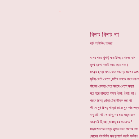
*
ধিতাং ধিতাং তা
কবি অভিজিৎ হাজরা
বনের ধারে ঝুপড়ি ঘরে ছিলহ্ মোদের বাস
সুখে দুঃখে কেটে যেত বছর মাস।
সন্ধ্যে হল্যে ঘরে ফেরা ফেল্যে মাঠের কাজ
মুনিষ্ খেটে খেতম্ ,সত্যি বলতে লাগে না 
সাঁঝের বেলহা মেয়ে মরদে খেতম্ মহুয়া
ঘরে ঘরে বাজতো মাদল ধিতাং ধিতাং তা।
পরনে ছিলহ্ ছেঁড়া টেনা্ উল্কি ভরা গা
কী যে সুখ ছিলহ্ পান্তা ভাতে নুন আর লঙ্ক
বাবু চাই নাই মোরা তুদের মত সভ্য হতে
আনন্দেই ছিলহম্ মারাংবুরুর দোয়াতে !
সভ্য জগতের মানুষ তুদের মনে পাপের বাস
মোদের ব‌উ বিটির মন ভুলায়েঁ করলি সর্বনাশ