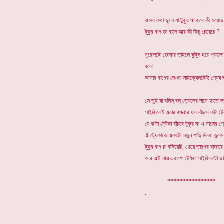
ও সব কথা ভুলে যা টুকুর মা কবে কী হয়েচে
টুকুর বাপ তা বাদে আর কী কিচু চেয়েচে ?
মুরোদটো তোমার তাইলে ফুটুস হয়ে গ্যালো
বলো
আমার বাপের দেওয়া সাইক্যেলটোই শ্যেষ
সে তুই যা বলিস্ বল্ ত্যেলের দামে হাতে লা
সাইকিলেই এবার বাজারে যাব বাঁচবে কটা ট্
যে ক'টা ট্যেঁকা বাঁচবে টুকুর মা এ মাসের শ্
ঐ ট্যেকাতে একটো লতুন শাড়ি দিবক তুক
টুকুর বাপ চা বসিয়েচি, খেয়ে তারপর বাজারে
আর এই লাও একশো ট্যেঁকা সাইকিলটো ভা
. **********