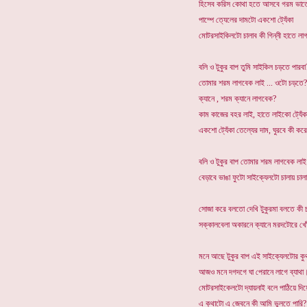
হিসেব করিস কোথা হতে আসবে গরম ভাত
পাম্পে ত্যেলের দামটো একশো ট্যেঁকা
মোটরসাইকিলটো চালাব কী গিন্নী হাতে লাগ
বলি ও টুকুর বাপ তুমি সাইকিল চড়তে পারবা
তোমার শরম লাগবেক লাই ... ওটো চড়তে?
ক্যানে , শরম ক্যানে লাগবেক?
কাম কাজের বহর লাই, হাতে লাইকো ট্যেঁক
একশো ট্যেঁকা তেল্যের দাম, ঘুরবে কী করে
বলি ও টুকুর বাপ তোমার শরম লাগবেক লাই
বেড়াবে ভাঙা ফুটো সাইক্যেলটো চালায় চালা
সোজা করে বলতো দেখি টুকুরমা বলতে কী 
সক্কালবেলা অকারনে ক্যানে মরদটোরে খো
মনে আছে টুকুর বাপ এই সাইক্যেলটোর কু
আজ‌ও মনে দগদগে ঘা পেরানে লাগে ব্যাথা
মোটরসাইকেলটো দ্যায়নাই বলে পাঠিয়ে দিয়ে
এ কুথাটো এ জেবনে কী আমি ভুলতে পারি?