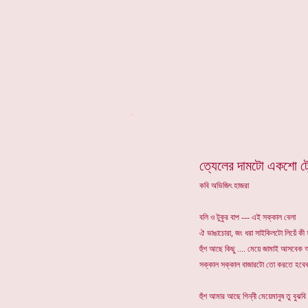
*
ত্যেলের দামটো একশো ট্য
কবি অভিজিৎ হাজরা
বলি ও টুকুর বাপ --- এই সক্কাল বেলা
ঐ ভাঙাচোরা, জং ধরা সাইকিলটো লিয়েঁ কী
হুঁশ আছে কিছু .... মেয়ে জামাই আসবেক
সক্কাল সক্কাল বাজারটো তো করতে হব
হুঁশ আমার আছে গিন্নী মেয়েমানুষ তু বুঝবি