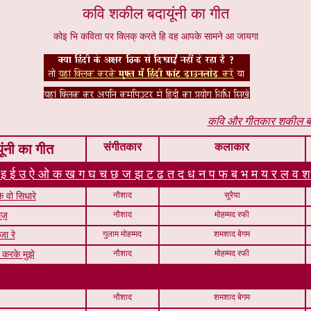
कवि शकील बदायूंनी का गीत
कोइ भि कविता पर क्लिक् करते हि वह आपके सामने आ जायगा
कवि और गीतकार शकील बादा
संगीतकार
कलाकार
ंनी का गीत
इ
ई
उ
ऐ
ओ
क
ख
ग
घ
च
छ
ज
झ
ट
ढ
त
द
ध
न
प
फ
ब
भ
म
य
र
ल
व
श
नौशाद
सुरैया
े वो सिधारे
नौशाद
मोहम्मद रफी
ज़
गुलाम मोहम्मद
शमशाद बेगम
जा रे
नौशाद
मोहम्मद रफी
करके मुझे
नौशाद
शमशाद बेगम