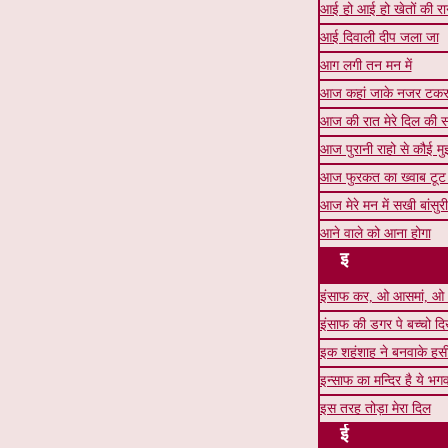
आई हो आई हो खेतों की र
आई दिवाली दीप जला जा
आग लगी तन मन में
आज कहां जाके नजर टकर
आज की रात मेरे दिल की स
आज पुरानी राहो से कौई म
आज फुरकत का ख्वाब टूट
आज मेरे मन में सखी बांसु
आने वाले को आना होगा
इ
इंसाफ कर, ओ आसमां, ओ 
इंसाफ की डगर पे बच्चो 
इक शहंशाह ने बनवाके हस
इन्साफ का मन्दिर है ये भग
इस तरह तोड़ा मेरा दिल
ई