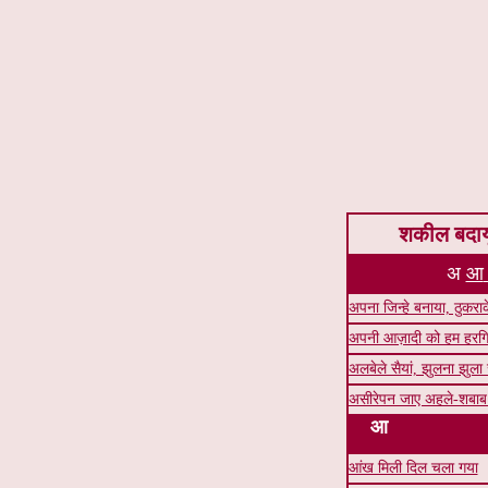
शकील बदायू
अ
आ
अपना जिन्हे बनाया, ठुकराक
अपनी आज़ादी को हम हरगि
अलबेले सैयां, झुलना झुला 
असीरेपन जाए अहले-शबाब 
आ
आंख मिली दिल चला गया