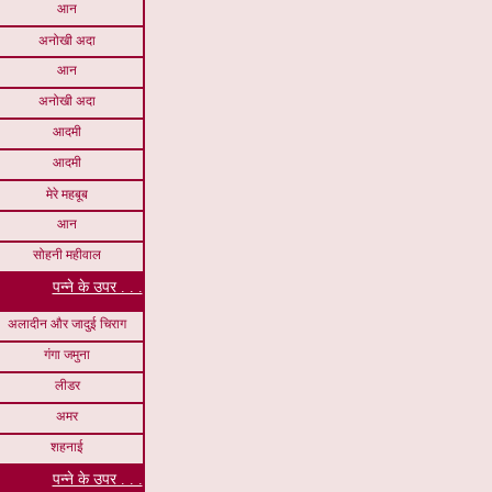
आन
अनोखी अदा
आन
अनोखी अदा
आदमी
आदमी
मेरे महबूब
आन
सोहनी महीवाल
पन्ने के उपर . . .
अलादीन और जादुई चिराग
गंगा जमुना
लीडर
अमर
शहनाई
पन्ने के उपर . . .