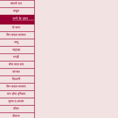
चांदनी रात
बाबुल
पन्ने के उपर . . .
दो बदन
बिन बादल बरसात
जादू
नाटक
पगड़ी
बीस साल बाद
काजल
दिल्लगी
बिन बादल बरसात
सन ऑफ इण्डिया
मुग़ल-ए-आज़म
शीशा
दीवाना