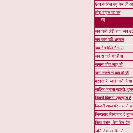
छीन के दिल क्यूं फेर ली आं
छोड़ बाबुल का घर
ज
जब चली ठंडी हवा, जब उठ
जब जाग उठें अरमान
जब नैन मिले नैनों से
जब से चले गए हैं वो
जमाना बीत जाए जी
जरा नजरों से कह दो जी
परदेसी रे, जाते जाते जिया
जालिम जमाना मुझको, तुमसे 
जिंदगी कितनी खूबसूरत है
जिन्दगी आज मेरे नाम से शर
जिन्दाबाद जिन्दाबाद ऐ मुहब
जिया बेचैन, मेरा दिन-रैन
जीने दिया ना चैन से