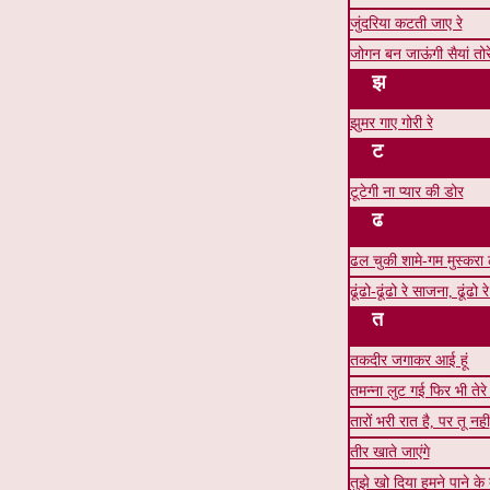
जुंदरिया कटती जाए रे
जोगन बन जाऊंगी सैयां तो
झ
झुमर गाए गोरी रे
ट
टूटेगी ना प्यार की डोर
ढ
ढल चुकी शामे-गम मुस्करा
ढूंढो-ढूंढो रे साजना, ढूंढो 
त
तकदीर जगाकर आई हूं
तमन्ना लुट गई फिर भी तेरे
तारों भरी रात है, पर तू नहीं
तीर खाते जाएंगे
तुझे खो दिया हमने पाने के