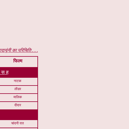
यूंनी का परिचिति . . .
फिल्म
स
ह
नाटक
लीडर
मालिक
दीदार
चांदनी रात