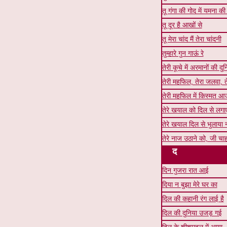
तू गंगा की गोद में यमना की
तू दूर है आखों से
तू मेरा चांद मैं तेरा चांदनी
तुम्हारे गुन गाऊं रे
तेरी कूचे में अरमानों की दु
तेरी महफिल, तेरा जलवा, त
तेरी महफिल में किस्मत 
तेरे खयाल को दिल से लगाए ब
तेरे खयाल दिल से भुलाया 
तेरे नाज उठाने को, जी चाह
द
दिन गुजरा रात आई
दिया न बुझा मेरे घर का
दिल की कहानी रंग लाई है
दिल की दुनिया उजड़ गई