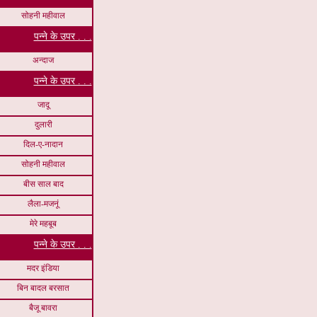
सोहनी महीवाल
पन्ने के उपर . . .
अन्दाज
पन्ने के उपर . . .
जादू
दुलारी
दिल-ए-नादान
सोहनी महीवाल
बीस साल बाद
लैला-मजनूं
मेरे महबूब
पन्ने के उपर . . .
मदर इंडिया
बिन बादल बरसात
बैजू बावरा