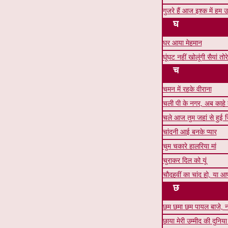
गुजरे हैं आज इश्क में हम 
घ
घर आया मेहमान
घूंघट नहीं खोलूंगी सैयां तोर
च
चमन में रहके वीराना
चली पी के नगर, अब काहे
चले आज तुम जहां से हुई ज
चांदनी आई बनके प्यार
चुम चकारे हालरिया मां
चुराकर दिल को यूं
चौदहवीं का चांद हो, या 
छ
छम छमा छम पायल बाजे, ना
छाया मेरी उम्मीद की दुनिया म