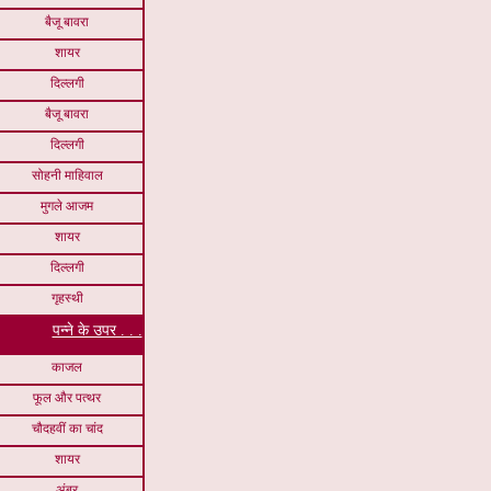
बैजू बावरा
शायर
दिल्लगी
बैजू बावरा
दिल्लगी
सोहनी माहिवाल
मुगले आजम
शायर
दिल्लगी
गृहस्थी
पन्ने के उपर . . .
काजल
फूल और पत्थर
चौदहवीं का चांद
शायर
अंबर