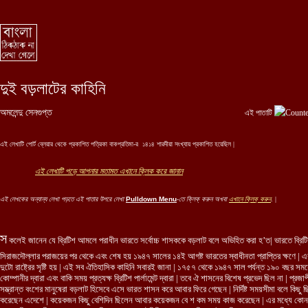
দুই বড়লাটের কাহিনি
অমলেন্দু সেনগুপ্ত
এই পাতাটি
এই লেখাটি পোর্ট ব্লেয়ার থেকে প্রকাশিত পত্রিকা বাকপ্রতিমা-র ১৪১৪ শারদীয়া সংখ্যায় প্রকাশিত হয়েছিল |
এই লেখাটি পড়ে আপনার মতামত এখানে ক্লিক করে জানান
এই লেখকের অন্যান্য লেখা পড়তে এই পাতার উপরে লেখা
Pulldown Menu
-তে ক্লিক্ করুন অখবা
এখানে ক্লিক্ করুন
. |
স
কলেই জানেন যে ব্রিটিশ আমলে পরাধীন ভারতে সর্বোচ্চ শাসককে বড়লাট বলে অভিহিত করা হ’ত| ভারতে ব্রি
সিরাজদৌল্লার পরাজয়ের পর থেকে এবং শেষ হয় ১৯৪৭ সালের ১৪ই আগষ্ট ভারতের স্বাধীনতা প্রাপ্তির ক্ষণে | 
দুটো রাষ্ট্রের সৃষ্টি হয় | এই সব ঐতিহাসিক কাহিনি সবারই জানা | ১৭৫৭ থেকে ১৯৪৭ সাল পর্যন্ত ১৯০ বছর সম
কোম্পানীর দ্বারা এবং বাকি সময় প্রত্যক্ষ ব্রিটিশ পার্লামেন্ট দ্বারা | তবে ঐ শাসনের বিশেষ প্রভেদ ছিল না | প্
সম্ভ্রান্ত বংশের মানুষেরা বড়লাট হিসেবে এসে ভারত শাসন করে আবার ফিরে গেছেন | নির্দিষ্ট সময়সীমা বলে কি
করেছেন এদেশে | কয়েকজন কিছু বেশিদিন ছিলেন আবার কয়েকজন বে শ কম সময় কাজ করেছেন | এর মধ্যে কোন 