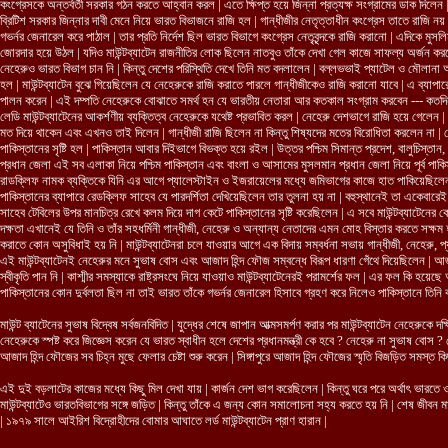
কংগ্রেসকে অন্তর্বর্তী সরকার গঠন করতে আহ্বান করল | এতে ক্ষিপ্ত হয়ে জিন্না প্রত্যক্ষ সংগ্রামের ডাক দিলেন |
ব্রিটিশ সরকার জিন্নার দাবী মেনে নিয়ে ভারত বিভাজনে রাজি হল | গান্ধীজীর নেতৃত্তাধীন কংগ্রেস তাতে রাজি নয় 
গভর্নর জেনারেল করে পাঠাল | তার প্রতি নির্দেশ ছিল ভারত বিভাগে কংগ্রেস নেতৃবৃন্দকে রাজি করানো | এদিকে মুসলি
জোরদার হয়ে উঠল | যদিও মাউন্টব্যাটেন রাজনীতির লোক ছিলেন নাতবুও তাঁকে দেখা গেল কাজে সাফল্য অর্জন করতে |
নেহেরুও ভারত বিভাগ চান নি | কিন্তু দেশের পরিস্থিতি দেখে তিনি মত বদলালেন | বল্লভভাই প্যাটেল ও মৌলানা আ
হল | মাউন্টব্যাটেন বুঝে গিয়েছিলেন যে নেহেরুকে রাজি করাতে পারলে গান্ধীজীকেও রাজি করানো যাবে | এ ব্যাপারে 
পালন করেন | এই দম্পতি নেহেরুকে বোঝাতে সমর্থ হন যে ভারতীয় নেতারা আর কতকাল সংগ্রাম করবেন --- কতদিন আর
লেডি মাউন্টব্যাটেনের আকর্শণীয় ব্যক্তিত্ব নেহেরুকে যথেষ্ট প্রভাবিত করল | নেহেরু দেশভাগে রাজি হয়ে গেলেন
মত দিয়ে থাকেন এবং এখনও তাই দিলেন | গান্ধীজী রাজি ছিলেন না কিন্তু শিষ্যদের মতের বিরোধিতা করলেন না | শ
পাকিস্তানের সৃষ্টি হল | পাকিস্তান আবার দিইভাগে বিভক্ত হয়ে রইল | উত্তর পশ্চিম সিমান্ত প্রদেশ, বালুচিস্তান, 
প্রধান জেলা এই সব এলাকা নিয়ে পশ্চিম পাকিস্তান এবং বাংলা ও আসামের মুসলমান প্রধান জেলা নিয়ে পূর্ব পাকি
রাডক্লিফ নামক ব্যক্তিকে যিনি এর আগে প্যালেস্টাইন ও ইজরায়েলের মধ্যে জমিভাগের কাজে হাত পাকিয়েছিলে
পাকিস্তানের ব্যাপারে রেডক্লিফ সাহেব যে পারদর্শিতা দেখিয়েছিলেন তার তুলনা হয় না | বহুস্থানেই তা একেবা
সাহেব টেবিলের উপর মানচিত্র রেখে কলম দিয়ে দাগ কেটে পাকিস্তানের সৃষ্টি করেছিলেন | এ সবে মাউন্টব্যাটেনের
দক্ষতা এখানেই যে তিনি ও তাঁর সহধর্মিনী গান্ধীজী, নেহেরু ও অন্যান্য নেতাদের এমন মোহ বিস্তার করতে সক্ষম হয়
করাতে কোন অসুবিধাই হয় নি | মাউন্টব্যাটেনরা চলে যাওয়ার আগে এক বিদায় সম্বর্ধনা সভায় গান্ধীজী, নেহেরু, 
এই মাউন্টব্যাটেনই নেহেরুর মনে সুভাষ বোস এবং আজাদ হিন্দ ফৌজ সম্বন্ধে বিরূপ ধারণা গেঁথে দিয়েছিলেন | আ
স্বীকৃতি পান নি | কাশ্মীর সমস্যাকে রাষ্ট্রসংঘে নিয়ে যাওয়াও মাউন্টব্যাটেনেরই পরামর্শের ফল | এর ফল কি হয়েছে 
পাকিস্তানের কোন দুর্বলতা ছিল না তাই ভারত তাঁকে গভর্নর জেনারেল হিসাবে গ্রহণ করে নিলেও পাকিস্তানে তিনি 
মাউন্ট ব্যাটেনের সুভাষ বিদ্বেষ সর্বজনবিদিত | যুদ্ধের শেষে জাপান আত্মসমর্পণ করার পর মাউন্টব্যাটেন নেহেরুকে দ
নেহেরুকে স্পষ্ট করে জিজ্ঞেস করেন যে ভারত স্বাধীন হলে দেশের প্রধানমন্ত্রী কে হবে ? নেহেরু না সুভাষ বোস
আজাদ হিন্দ ফৌজের সব চিহ্ন মুছে ফেলার চেষ্টা শুরু করেন | সিঙ্গাপুরে আজাদ হিন্দ ফৌজের স্মৃতি বিজড়িত সমস্ত ক
এই দুই বড়লাটের কাজের মধ্যে কিছু মিল দেখা যায় | কার্জন দেশ ভাগ করেছিলেন | কিন্তু ঘরে পরে অর্থাৎ ভারতে 
মাউন্টব্যাটেও ভারতবিভাগের সঙ্গে জড়িত | কিন্তু তাঁকে এ জন্য কোন সমালোচনা সহ্য করতে হয় নি | শেষ জীবন মাউন্ট
| ১৯৭৯ সালে আইরিশ বিদ্রোহীদের বোমার আঘাতে লর্ড মাউন্টব্যাটেন প্রাণ হারান |