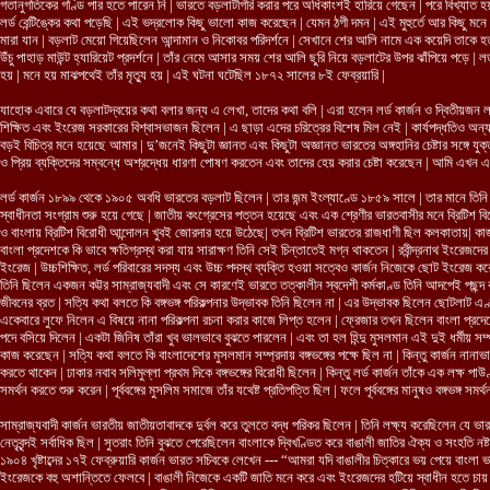
গতানুগতিকের গণ্ডি পার হতে পারেন নি | ভারতে বড়লাটগিরি করার পরে অধিকাংশই হারিয়ে গেছেন | পরে বিখ্যাত
লর্ড বেন্টিঙ্কের কথা পড়েছি | এই ভদ্রলোক কিছু ভালো কাজ করেছেন | যেমন ঠগী দমন | এই মুহুর্তে আর কিছু মন
মারা যান | বড়লাট মেয়ো গিয়েছিলেন আন্দামান ও নিকোবর পরিদর্শনে | সেখানে শের আলি নামে এক কয়েদি তাকে হত্
উঁচু পাহাড় মাউন্ট হ্যারিয়েট প্রদর্শনে | তাঁর নেমে আসার সময় শের আলি ছুরি নিয়ে বড়লাটের উপর ঝাঁপিয়ে পড়ে |
হয় | মনে হয় মাঝপথেই তাঁর মৃত্যু হয় | এই ঘটনা ঘটেছিল ১৮৭২ সালের ৮ই ফেব্রয়ারি |
যাহোক এবারে যে বড়লাটদ্বয়ের কথা বলার জন্য এ লেখা, তাদের কথা বলি | এরা হলেন লর্ড কার্জন ও দ্বিতীয়জন লর্
শিক্ষিত এবং ইংরেজ সরকারের বিশ্বাসভাজন ছিলেন | এ ছাড়া এদের চরিত্রের বিশেষ মিল নেই | কার্যপদ্ধতিও অন্
বড়ই বিচিত্র মনে হয়েছে আমার | দু’জনেই কিছুটা জ্ঞানত এবং কিছুটা অজ্ঞানত ভারতের অঙ্গহানির চেষ্টার সঙ্গে যুক
ও প্রিয় ব্যক্তিদের সম্বন্ধে অশ্রদ্ধেয় ধারণা পোষণ করতেন এবং তাদের হেয় করার চেষ্টা করেছেন | আমি এখন এ দ
লর্ড কার্জন ১৮৯৯ থেকে ১৯০৫ অবধি ভারতের বড়লাট ছিলেন | তার জন্ম ইংল্যাণ্ডে ১৮৫৯ সালে | তার মানে ত
স্বাধীনতা সংগ্রাম শুরু হয়ে গেছে | জাতীয় কংগ্রেসের পত্তন হয়েছে এবং এক শ্রেণীর ভারতবাসীর মনে ব্রিটিশ বির
ও বাংলায় ব্রিটিশ বিরোধী আন্দোলন খুবই জোরদার হয়ে উঠেছে| তখন ব্রিটিশ ভারতের রাজধাণী ছিল কলকাতায়| ক
বাংলা প্রদেশকে কি ভাবে ক্ষতিগ্রস্থ করা যায় সারাক্ষণ তিনি সেই চিন্তাতেই মগ্ন থাকতেন | রবীন্দ্রনাথ ইংরে
ইংরেজ | উচ্চশিক্ষিত, লর্ড পরিবারের সদস্য এবং উচ্চ পদস্থ ব্যক্তি হওয়া সত্বেও কার্জন নিজেকে ছোট ইংরেজ কর
তিনি ছিলেন একজন কট্টর সাম্রাজ্যবাদী এবং সে কারণেই ভারতে তত্কালীন স্বদেশী কর্মকাণ্ড তিনি আদপেই পছন্
জীবনের ব্রত | সত্যি কথা বলতে কি বঙ্গভঙ্গ পরিকল্পনার উদ্ভাবক তিনি ছিলেন না | এর উদ্ভাবক ছিলেন ছোটলাট এণ্ড
একেবারে লুফে নিলেন এ বিষয়ে নানা পরিকল্পনা রচনা করার কাজে লিপ্ত হলেন | ফ্রেজার তখন ছিলেন বাংলা প্রদেশে
পদে বসিয়ে দিলেন | একটা জিনিষ তাঁরা খুব ভালভাবে বুঝতে পারলেন | এবং তা হল হিন্দু মুসলমান এই দুই ধর্মীয় সম্প
কাজ করেছেন | সত্যি কথা বলতে কি বাংলাদেশের মুসলমান সম্প্রদায় বঙ্গভঙ্গের পক্ষে ছিল না | কিন্তু কার্জন নানাভাবে 
করতে থাকেন | ঢাকার নবাব সলিমুল্লা প্রথম দিকে বঙ্গভঙ্গের বিরোধী ছিলেন | কিন্তু লর্ড কার্জন তাঁকে এক লক্ষ পাউণ্
সমর্থন করতে শুরু করেন | পূর্ববঙ্গের মুসলিম সমাজে তাঁর যথেষ্ট প্রতিপত্তি ছিল | ফলে পূর্ববঙ্গের মানুষও বঙ্গভঙ্গ 
সাম্রাজ্যবাদী কার্জন ভারতীয় জাতীয়তাবাদকে দুর্বল করে তুলতে বদ্ধ পরিকর ছিলেন | তিনি লক্ষ্য করেছিলেন যে ভারতী
নেতৃবৃন্দই সর্বাধিক ছিল | সুতরাং তিনি বুঝতে পেরেছিলেন বাংলাকে দ্বিখণ্ডিত করে বাঙালী জাতির ঐক্য ও সংহতি ন
১৯০৪ খৃষ্টাব্দের ১৭ই ফেব্রুয়ারি কার্জন ভারত সচিবকে লেখেন --- “আমরা যদি বাঙালীর চিত্কারে ভয় পেয়ে বাংলা
ইংরেজকে বহু অশান্তিতে ফেলবে | বাঙালী নিজেকে একটি জাতি মনে করে এবং ইংরেজদের হটিয়ে স্বাধীন হতে চায় |