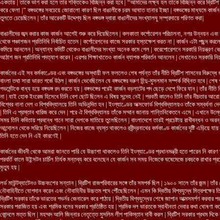
একতায় | তাকে ভাগ করা হলে তার শক্তিকেও বিচ্ছিন্ন করা হবে | “আমাদের লক্ষ্য হল তাকে বিচ্ছিন্ন করে ব্রিটিশ 
করে ফেলা |” বঙ্গভঙ্গের সবচেয়ে জোরালো কারণ ছিল বাঙালীকে চরম আঘাত হানার ইচ্ছা | বঙ্গভঙ্গের মাধ্যমে কার
তুলতে চেয়েছিলেন | তাঁর আরেকটি উদ্দেশ্য ছিল বঙ্গভঙ্গ দ্বারা বাঙালীদের সংখ্যালঘু সম্প্রদায়ে পরিণত করা|
বাঙালীদের জব্দ করার কাজ কার্জন আগেই শুরু করে দিয়েছিলেন | কলকাতা কর্পোরেশন পরিচালনা, নগর উন্নয়ন এবং নাগ
থেকে পঞ্চাশজন প্রতিনিধি নির্বাচিত হতেন | কর্পোরেশনের কাজে সরকার হস্তক্ষেপ করত না | কার্জন এটা পছন্দ করলেন 
কমিয়ে আনলেন | অন্যান্য কমিটি থেকেও বাঙালীদের সংখ্যা অনেক কমে গেল | করেপোরেশনে সরকারি নিয়ন্ত্রণ বেড়ে গ
আঠাশ জন প্রতিনিধি পদত্যাগ করেন | এরপর শিক্ষাখাতেও কার্জন ব্যাপক পরিবর্তন আনলেন | সেখানেও সরকারি নিয়ন্
কার্জনের এই সব কর্মকাণ্ডের এবং বঙ্গভঙ্গের অস্থায়ী ফল ফললেও শেষ পর্যন্ত তাঁর নীতি ব্রিটিশ শাসনের বিরুদ্ধে 
বাংলা তথা সারা ভারত গর্জে উঠল | কার্জন ভেবেছিলেন যে বঙ্গভঙ্গের দরুণ হিন্দু-মুসলমান সম্পর্ক বিঘ্নিত হবে | শ
গভর্মেন্টকে বাধ্য হয়ে বঙ্গভঙ্গ রদ করতে হয় | বঙ্গভঙ্গের পরেই কার্জন বড়লাটের পদ ছেড়ে দেশে ফিরে যান | তাঁর
না | যাই হোক ইংরেজ হিসেবে তিনি বেশ ছোট ছিলেন এ বিষয় সন্দেহ নেই | পরবর্তী কালেও তিনি তাঁর নীচতার আরো প
বিশ্বের নানা দেশ ও বিশ্ববিদ্যালয়ে তিনি অভিনন্দিত হন | ইংল্যাণ্ডের অক্সফোর্ড বিশ্ববিদ্যালয়ও তাঁকে সম্বর্ধনা দে
| তিনি এ প্রস্তাব খারিজ করে দেন | পরে ঐ বিশ্ববিদ্যালয় তাঁকে সম্মান জানায় শান্তিনিকেতনে এসে | এখানে উল্লেখ্য
সময় তিনি কবিতায় প্রবন্ধে গানে সারা দেশকে মাতিয়ে তুলেছিলেন | বাংলাদেশে তারই প্রচেষ্টায় রাখীবন্ধন ও অরন
আন্দোলন থেকে সরিয়ে নিয়েছিলেন | নিজের কাজে ব্যস্ত থাকলেও রবীন্দ্রনাথের কর্মকাণ্ড কার্জনের দৃষ্টি এড়িয়ে যায়
তিনি হতে দেন নি এই কারণেই |
কার্জনের জীবনী থেকে আমরা জানতে পারি যে উচ্চাশা থাকলেও তিনি ইংল্যাণ্ডের প্রধানমন্ত্রী হতে পারেন নি কারণ তত
পরবর্তি কালে উইন্সটন চার্চিল তির্যক মন্তব্য করে বলেছেন যে কার্জন সব সময় নিজেকে ঘষেমেজে চকচকে রাখার প্
মৃত্যু হয় |
লর্ড মাউন্টব্যাটেনও উচ্চবংশের সন্তান | ব্রিটিশ রাজপরিবারের সঙ্গে তাঁর সমপর্ক ছিল | ১৯০০ সালে তাঁর জন্ম | 
নৌবাহিনীতে যোগদান করেন এবং নৌবাহিনীর উচ্চতম পদে পৌঁছেছিলেন | এমন কি দ্বিতীয় বিশ্বযুদ্ধে মিত্রপক্ষের 
ব্রিটিশ সরকার তাঁকে ভারতের গভর্নর জেনারেল করে পাঠায় | দ্বিতীয় বিশ্বযুদ্ধের শেষে জাপান আত্মসমর্পণ করবার প
সরকার পরাজিত হয় এবং শ্রমিক দলের সরকার প্রতিষ্ঠিত হয় | শ্রমিক দল ভারতকে স্বাধীনতা দেবার কথা ঘোষণা কর
কোন্দলে মত্ত ছিল | মহম্মদ আলি জিন্নার নেতৃত্তে মুসলিম লীগ পাকিস্তান দাবী করল | ব্রিটিশ সরকার প্রথম দি