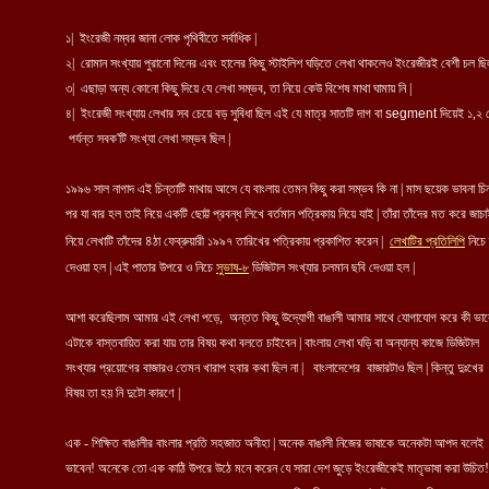
১| ইংরেজী নম্বর জানা লোক পৃথিবীতে সর্বাধিক |
২| রোমান সংখ্যায় পুরানো দিনের এবং হালের কিছু স্টাইলিশ ঘড়িতে লেখা থাকলেও ইংরেজীরই বেশী চল ছি
৩| এছাড়া অন্য কোনো কিছু দিয়ে যে লেখা সম্ভব, তা নিয়ে কেউ বিশেষ মাথা ঘামায় নি |
৪| ইংরেজী সংখ্যায় লেখার সব চেয়ে বড় সুবিধা ছিল এই যে মাত্র সাতটি দাগ বা
segment
দিয়েই ১,২ 
পর্যন্ত সবক'টি সংখ্যা লেখা সম্ভব ছিল |
১৯৯৬ সাল নাগাদ এই চিন্তাটি মাথায় আসে যে বাংলায় তেমন কিছু করা সম্ভব কি না | মাস ছয়েক ভাবনা চিন
পর যা বার হল তাই নিয়ে একটি ছোট্ট প্রবন্ধ লিখে বর্তমান পত্রিকায় নিয়ে যাই | তাঁরা তাঁদের মত করে জাচ
৪
নিয়ে লেখাটি তাঁদের
ঠা ফেব্রুয়ারী ১৯৯৭ তারিখের পত্রিকায় প্রকাশিত করেন |
লেখাটির প্রতিলিপি
নিচে 
দেওয়া হল | এই পাতার উপরে ও নিচে
সুভাষ-৮
ডিজিটাল সংখ্যার চলমান ছবি দেওয়া হল |
আশা করেছিলাম আমার এই লেখা পড়ে, অন্তত কিছু উদ্যোগী বাঙালী আমার সাথে যোগাযোগ করে কী ভাব
এটাকে বাস্তবায়িত করা যায় তার বিষয় কথা বলতে চাইবেন | বাংলায় লেখা ঘড়ি বা অন্যান্য কাজে ডিজিটাল
সংখ্যার প্রয়োগের বাজারও তেমন খারাপ হবার কথা ছিল না | বাংলাদেশের বাজারটাও ছিল | কিন্তু দুঃখের
বিষয় তা হয় নি দুটো কারণে |
এক - শিক্ষিত বাঙালীর বাংলার প্রতি সহজাত অনীহা | অনেক বাঙালী নিজের ভাষাকে অনেকটা আপদ বলেই
ভাবেন! অনেকে তো এক কাঠি উপরে উঠে মনে করেন যে সারা দেশ জুড়ে ইংরেজীকেই মাতৃভাষা করা উচি