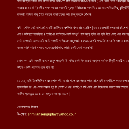
আর রাজ্যের শাসন ভার যাদের হাতে তারা তো সারা রাজ্য বিরোধী-শুণ্য করে ( এটা কোন দেশী গণতন্ত্রের মন্
আমার জানা নেই! ) দলীয় শাসন কায়েম করতেই ব্যস্ত! নির্বাচনের আগ দিয়ে তাদের পেটোয়া কিছু বুদ্ধিজীব
রাস্তায় নামিয়ে কিছু হৈচৈ করানো ছাড়া তাদের আর কিছু করতে দেখিনি |
দুই - সেদিন সেই কাগজেই একটি মর্মান্তিক দুর্ঘটনার খবর বার হয়েছিল | ৩রা ফেব্রুয়ারী কলকাতা বইমেলা
লেগে ভষ্মিভূত হয়েছিল! ৪ তারিখের বর্তমানে একটি সম্পূর্ণ পাতা জুড়ে ছবির পর ছবি দিয়ে সেই খবর বার হয়
সেই কাগজেই আমার এই ছোট লেখাটি বেশীরভাগ মানুষেরই হয়তো চোখেই পড়ে নি! এমন কি আমার কাছে
যাদের আমি আগে থাকতে বলে রেখেছিলাম, তারাও সেই লেখা পড়েন নি!
মোদ্দা কথা এই লেখাটি আসলে মানুষ পড়েনই নি | যদিও সেই দিন রেকর্ড সংখ্যক বর্তমান বিক্রী হয়েছিল! 
স্টলে একটিও বর্তমান পড়ে ছিল না!
যে হেতু আমি ইলেক্ট্রনিকস এর লোক নই, আমার পক্ষে এর পরের কাজ, মানে এই ভাবনাটাকে কাজে কলমে
ব্যবহারিক রূপ দেও আর সম্ভব হয় নি | আমি এখনও বলছি যে যদি কেউ এটা নিয়ে কাজ করতে চান তাহলে
আমিও প্রস্তুত তাকে যথা সম্ভব সাহায্য করতে |
যোগাযোগের ঠিকানা :
ই-মেল:
s
rimilansengupta@yahoo.co.in