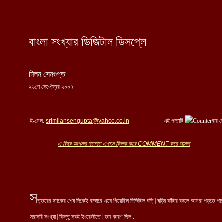
বাংলা সংখ্যার ডিজিটাল ডিসপ্লে
মিলন সেনগুপ্ত
২৬শে সেপ্টেম্বর ২০০৭
ই-মেল:
s
rimilansengupta@yahoo.co.in
এই পাতাটি
বার 
এ বিষয় আপনার মতামত এখানে ক্লিক করে
COMMENT
করে জানান
...
স
ত্তরের দশকের শেষ দিকেই বাজারে এসে গিয়েছিল ডিজিটাল ঘড়ি | ঘড়ির কাঁটার বদলে আমরা পড়তে পা
সরাসরি সংখ্যা | কিন্তু সবই ইংরেজীতে | তার কারণ ছিল :