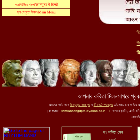
ব
বি
व