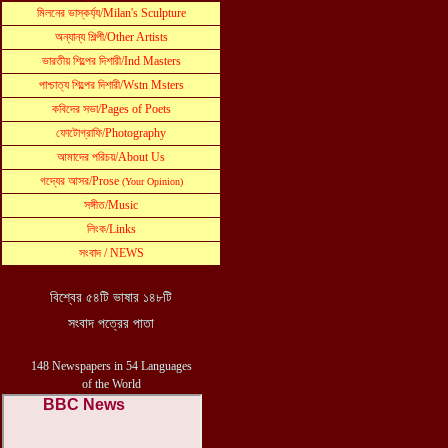
মিলনের ভাস্কর্য্য
/
Milan's Sculpture
অ
ন্যান্য শিল্পী
/
Other Artists
ভারতীয় শিল্পের দিশারী
/
Ind Masters
পাশ্চাত্য শিল্পের দিশারী
/
Wstn Msters
কবিদের সভা
/Pages of Poets
ফোটোগ্রাফি
/
Photography
আমাদের প
রিচয়
/
About
Us
গ
দ্যের আসর
/
P
rose
(Your Opinion)
সঙ্গীত
/
Music
লিংক
/
Links
সংবাদ
/ NEWS
বিশ্বের ৫৪টি ভাষার ১৪৮টি
সংবাদ পত্রের পাতা
148 Newspapers in 54
Languages
of the World