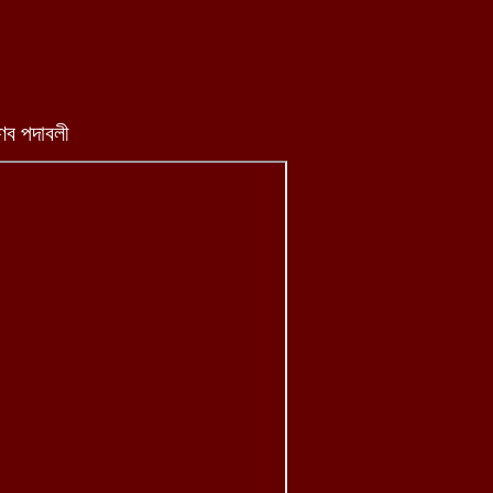
্ণব পদাবলী