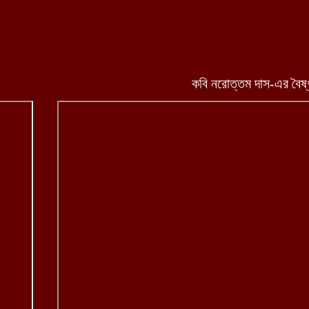
কবি নরোত্তম দাস
-এ
র বৈষ