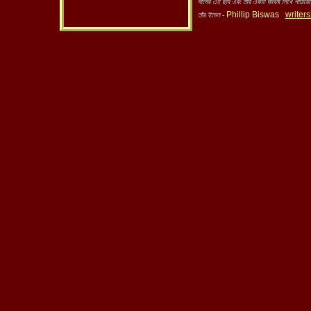
দাসের এই ছবি এবং তাঁর একটি জীবনী লিখে পাঠিয়ে
Phillip Biswas
wri
ter
তাঁর ইমেল -