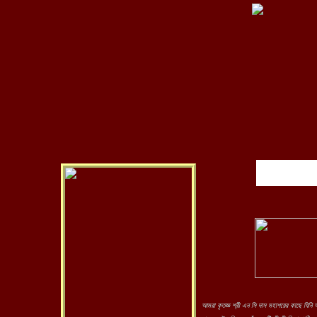
আমরা কৃতজ্ঞ শ্রী এন সি দাস মহাশয়ের কাছে যিনি 