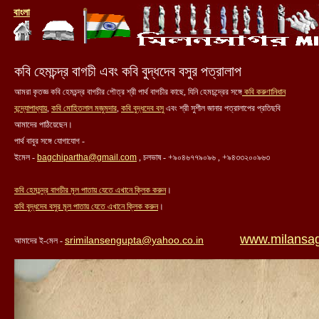
বাং
লা
কবি হেমচন্দ্র বাগচী এবং কবি বুদ্ধদেব বসুর পত্রালাপ
আমরা কৃতজ্ঞ কবি হেমচন্দ্র বাগচীর পৌত্র শ্রী পার্থ বাগচীর কাছে, যিনি হেমচন্দ্রের সঙ্গে
কবি করুণানিধান
বন্দ্যোপাধ্যায়
,
কবি মোহিতলাল মজুমদার
,
কবি বুদ্ধদেব বসু
এবং শ্রী সুশীল জানার পত্রালাপের প্রতিছবি
আমাদের পাঠিয়েছেন।
পার্থ বাবুর সঙ্গে যোগাযোগ -
ইমেল -
bagchipartha@gmail.com
, চলভাষ - +৯০৪৬৭৭৯০৯৬ , +৯৪৩৩২০০৯৬৩
কবি হেমচন্দ্র বাগচীর মূল পাতায় যেতে এখানে ক্লিক করুন
।
কবি বুদ্ধদেব বসুর মূল পাতায় যেতে এখানে ক্লিক করুন
।
www.milansa
srimilansengupta@yahoo.co.in
আমাদের ই-মেল -