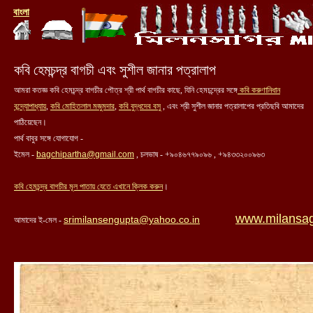
বাং
লা
কবি হেমচন্দ্র বাগচী এবং সুশীল জানার পত্রালাপ
আমরা কতজ্ঞ কবি হেমচন্দ্র বাগচীর পৌত্র শ্রী পার্থ বাগচীর কাছে, যিনি হেমচন্দ্রের সঙ্গে
কবি করুণানিধান
বন্দ্যোপাধ্যায়
,
কবি মোহিতলাল মজুমদার
,
কবি বুদ্ধদেব বসু
, এবং শ্রী সুশীল জানার পত্রালাপের প্রতিছবি আমাদের
পাঠিয়েছেন।
পার্থ বাবুর সঙ্গে যোগাযোগ -
ইমেল -
bagchipartha@gmail.com
, চলভাষ - +৯০৪৬৭৭৯০৯৬ , +৯৪৩৩২০০৯৬৩
কবি হেমচন্দ্র বাগচীর মূল পাতায় যেতে এখানে ক্লিক করুন
।
www.milansa
srimilansengupta@yahoo.co.in
আমাদের ই-মেল -