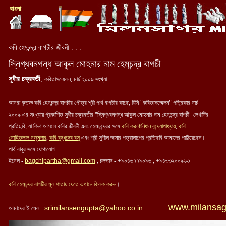
বাং
লা
কবি হেমচন্দ্র বাগচীর জীবনী . . .
স্নিগ্ধবনগন্ধ আকুল মোহনার নাম হেমচন্দ্র বাগচী
সুধীর চক্রবর্তী
,
কবিতাসম্মেলন, মার্চ ২০০৯ সংখ্যা
আমরা কৃতজ্ঞ কবি হেমচন্দ্র বাগচীর পৌত্র শ্রী পার্থ বাগচীর কাছে, যিনি "কবিতাসম্মেলন" পত্রিকার মার্চ
২০০৯ এর সংখ্যায় প্রকাশিত সুধীর চক্রবর্তীর "স্নিগ্ধবনগন্ধ আকুল মোহনার নাম হেমচন্দ্র বাগচী" লেখাটির
প্রতিছবি, যা কিনা আসলে কবির জীবনী এবং হেমচন্দ্রের সঙ্গে
কবি
করুণানিধান
বন্দ্যোপাধ্যায়
,
কবি
মোহিতলাল মজুমদার
,
কবি বুদ্ধদেব বসু
এবং শ্রী সুশীল জানার পত্রালাপের প্রতিছবি আমাদের পাঠিয়েছেন।
পার্থ বাবুর সঙ্গে যোগাযোগ -
ইমেল -
bagchipartha@gmail.com
, চলভাষ - +৯০৪৬৭৭৯০৯৬ , +৯৪৩৩২০০৯৬৩
কবি হেমচন্দ্র বাগচীর মূল পাতায় যেতে এখানে ক্লিক করুন
।
www.milansag
srimilansengupta@yahoo.co.in
আমাদের ই-মেল -